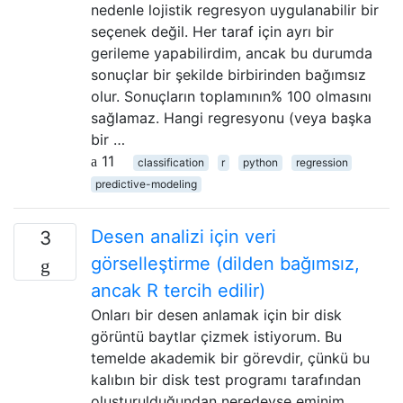
nedenle lojistik regresyon uygulanabilir bir
seçenek değil. Her taraf için ayrı bir
gerileme yapabilirdim, ancak bu durumda
sonuçlar bir şekilde birbirinden bağımsız
olur. Sonuçların toplamının% 100 olmasını
sağlamaz. Hangi regresyonu (veya başka
bir …
11
classification
r
python
regression
predictive-modeling
Desen analizi için veri
3
görselleştirme (dilden bağımsız,
ancak R tercih edilir)
Onları bir desen anlamak için bir disk
görüntü baytlar çizmek istiyorum. Bu
temelde akademik bir görevdir, çünkü bu
kalıbın bir disk test programı tarafından
oluşturulduğundan neredeyse eminim,