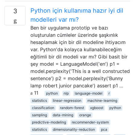
Python için kullanıma hazır iyi dil
3
modelleri var mı?
Ben bir uygulama prototip ve bazı
oluşturulan cümleler üzerinde şaşkınlık
hesaplamak için bir dil modeline ihtiyacım
var. Python'da kolayca kullanabileceğim
eğitimli bir dil modeli var mı? Gibi basit bir
şey model = LanguageModel('en') p1 =
model.perplexity('This is a well constructed
sentence') p2 = model.perplexity('Bunny
lamp robert junior pancake') assert p1 …
11
python
nlp
language-model
r
statistics
linear-regression
machine-learning
classification
random-forest
xgboost
python
sampling
data-mining
orange
predictive-modeling
recommender-system
statistics
dimensionality-reduction
pca