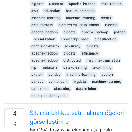
bigdata
usecase
apache-hadoop
map-reduce
aws
education
feature-selection
machine-learning
machine-learning
sports
data-formats
hierarchical-data-format
bigdata
apache-hadoop
bigdata
apache-hadoop
python
visualization
knowledge-base
classification
confusion-matrix
accuracy
bigdata
apache-hadoop
bigdata
efficiency
apache-hadoop
distributed
machine-translation
nlp
metadata
data-cleaning
text-mining
python
pandas
machine-learning
python
pandas
scikit-learn
bigdata
machine-learning
databases
clustering
data-mining
recommender-system
Sıklıkla birlikte satın alınan öğeleri
4
görselleştirme
Bir CSV dosyasına eklenen aşağıdaki