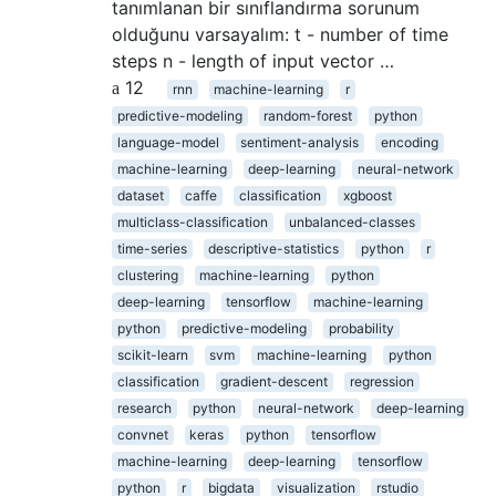
tanımlanan bir sınıflandırma sorunum
olduğunu varsayalım: t - number of time
steps n - length of input vector …
12
rnn
machine-learning
r
predictive-modeling
random-forest
python
language-model
sentiment-analysis
encoding
machine-learning
deep-learning
neural-network
dataset
caffe
classification
xgboost
multiclass-classification
unbalanced-classes
time-series
descriptive-statistics
python
r
clustering
machine-learning
python
deep-learning
tensorflow
machine-learning
python
predictive-modeling
probability
scikit-learn
svm
machine-learning
python
classification
gradient-descent
regression
research
python
neural-network
deep-learning
convnet
keras
python
tensorflow
machine-learning
deep-learning
tensorflow
python
r
bigdata
visualization
rstudio