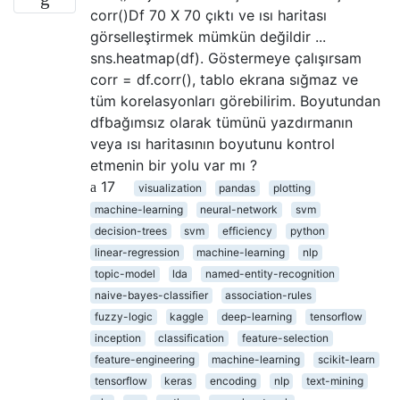
corr()Df 70 X 70 çıktı ve ısı haritası
görselleştirmek mümkün değildir ...
sns.heatmap(df). Göstermeye çalışırsam
corr = df.corr(), tablo ekrana sığmaz ve
tüm korelasyonları görebilirim. Boyutundan
dfbağımsız olarak tümünü yazdırmanın
veya ısı haritasının boyutunu kontrol
etmenin bir yolu var mı ?
17
visualization
pandas
plotting
machine-learning
neural-network
svm
decision-trees
svm
efficiency
python
linear-regression
machine-learning
nlp
topic-model
lda
named-entity-recognition
naive-bayes-classifier
association-rules
fuzzy-logic
kaggle
deep-learning
tensorflow
inception
classification
feature-selection
feature-engineering
machine-learning
scikit-learn
tensorflow
keras
encoding
nlp
text-mining