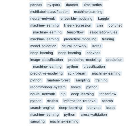
pandas
pyspark
dataset
time-series
multilabel-classification
machine-learning
neural-network
ensemble-modeling
kaggle
machine-learning
linear-regression
cnn
convnet
machine-learning
tensorflow
association-rules
machine-learning
predictive-modeling
training
model-selection
neural-network
keras
deep-learning
deep-learning
convnet
image-classification
predictive-modeling
prediction
machine-learning
python
classification
predictive-modeling
scikit-learn
machine-learning
python
random-forest
sampling
training
recommender-system
books
python
neural-network
nlp
deep-learning
tensorflow
python
matlab
information-retrieval
search
search-engine
deep-learning
convnet
keras
machine-learning
python
cross-validation
sampling
machine-learning