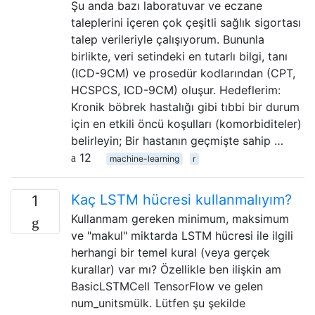
Şu anda bazı laboratuvar ve eczane
taleplerini içeren çok çeşitli sağlık sigortası
talep verileriyle çalışıyorum. Bununla
birlikte, veri setindeki en tutarlı bilgi, tanı
(ICD-9CM) ve prosedür kodlarından (CPT,
HCSPCS, ICD-9CM) oluşur. Hedeflerim:
Kronik böbrek hastalığı gibi tıbbi bir durum
için en etkili öncü koşulları (komorbiditeler)
belirleyin; Bir hastanın geçmişte sahip …
12
machine-learning
r
Kaç LSTM hücresi kullanmalıyım?
1
Kullanmam gereken minimum, maksimum
ve "makul" miktarda LSTM hücresi ile ilgili
herhangi bir temel kural (veya gerçek
kurallar) var mı? Özellikle ben ilişkin am
BasicLSTMCell TensorFlow ve gelen
num_unitsmülk. Lütfen şu şekilde