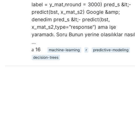
label = y_mat,nround = 3000) pred_s &lt;-
predict(bst, x_mat_s2) Google &amp;
denedim pred_s &lt;- predict(bst,
x_mat_s2,type="response") ama işe
yaramadı. Soru Bunun yerine olasılıklar nasıl
…
16
machine-learning
r
predictive-modeling
decision-trees