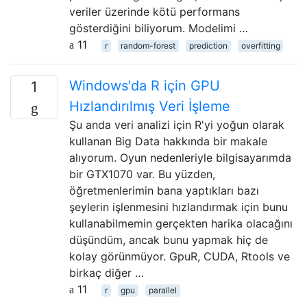
veriler üzerinde kötü performans
gösterdiğini biliyorum. Modelimi …
11
r
random-forest
prediction
overfitting
Windows'da R için GPU
1
Hızlandırılmış Veri İşleme
Şu anda veri analizi için R'yi yoğun olarak
kullanan Big Data hakkında bir makale
alıyorum. Oyun nedenleriyle bilgisayarımda
bir GTX1070 var. Bu yüzden,
öğretmenlerimin bana yaptıkları bazı
şeylerin işlenmesini hızlandırmak için bunu
kullanabilmemin gerçekten harika olacağını
düşündüm, ancak bunu yapmak hiç de
kolay görünmüyor. GpuR, CUDA, Rtools ve
birkaç diğer …
11
r
gpu
parallel