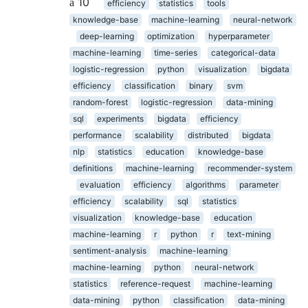
10
efficiency
statistics
tools
knowledge-base
machine-learning
neural-network
deep-learning
optimization
hyperparameter
machine-learning
time-series
categorical-data
logistic-regression
python
visualization
bigdata
efficiency
classification
binary
svm
random-forest
logistic-regression
data-mining
sql
experiments
bigdata
efficiency
performance
scalability
distributed
bigdata
nlp
statistics
education
knowledge-base
definitions
machine-learning
recommender-system
evaluation
efficiency
algorithms
parameter
efficiency
scalability
sql
statistics
visualization
knowledge-base
education
machine-learning
r
python
r
text-mining
sentiment-analysis
machine-learning
machine-learning
python
neural-network
statistics
reference-request
machine-learning
data-mining
python
classification
data-mining