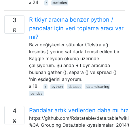
24
r
statistics
R tidyr aracına benzer python /
3
pandalar için veri toplama aracı var
mı?
Bazı değişkenler sütunlar (Telstra ağ
kesintisi) yerine satırlarla temsil edilen bir
Kaggle meydan okuma üzerinde
çalışıyorum. Şu anda R tidyr aracında
bulunan gather (), separa () ve spread ()
'nin eşdeğerini arıyorum.
18
r
python
dataset
data-cleaning
pandas
Pandalar artık verilerden daha mı hızl
4
https://github.com/Rdatatable/data.table/wi
%3A-Grouping Data.table kıyaslamaları 2014't