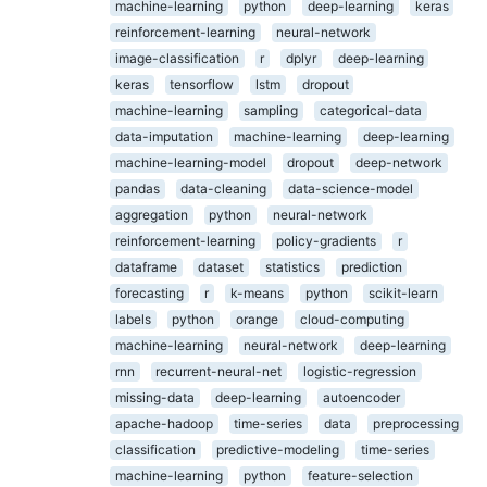
machine-learning
python
deep-learning
keras
reinforcement-learning
neural-network
image-classification
r
dplyr
deep-learning
keras
tensorflow
lstm
dropout
machine-learning
sampling
categorical-data
data-imputation
machine-learning
deep-learning
machine-learning-model
dropout
deep-network
pandas
data-cleaning
data-science-model
aggregation
python
neural-network
reinforcement-learning
policy-gradients
r
dataframe
dataset
statistics
prediction
forecasting
r
k-means
python
scikit-learn
labels
python
orange
cloud-computing
machine-learning
neural-network
deep-learning
rnn
recurrent-neural-net
logistic-regression
missing-data
deep-learning
autoencoder
apache-hadoop
time-series
data
preprocessing
classification
predictive-modeling
time-series
machine-learning
python
feature-selection