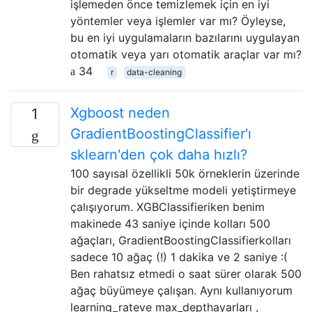
işlemeden önce temizlemek için en iyi
yöntemler veya işlemler var mı? Öyleyse,
bu en iyi uygulamaların bazılarını uygulayan
otomatik veya yarı otomatik araçlar var mı?
34
r
data-cleaning
Xgboost neden
1
GradientBoostingClassifier'ı
sklearn'den çok daha hızlı?
100 sayısal özellikli 50k örneklerin üzerinde
bir degrade yükseltme modeli yetiştirmeye
çalışıyorum. XGBClassifieriken benim
makinede 43 saniye içinde kolları 500
ağaçları, GradientBoostingClassifierkolları
sadece 10 ağaç (!) 1 dakika ve 2 saniye :(
Ben rahatsız etmedi o saat sürer olarak 500
ağaç büyümeye çalışan. Aynı kullanıyorum
learning_rateve max_depthayarları ,