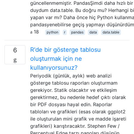
güncellenmemiştir. PandasŞimdi daha hızlı bir
duydum data.table. Bu doğru mu? Herhangi bi
yapan var mı? Daha önce hiç Python kullan
pandasyenebilirse geçiş yapmayı düşünürdüm
18
python
r
pandas
data
data.table
R'de bir gösterge tablosu
6
oluşturmak için ne
kullanıyorsunuz?
Periyodik (günlük, aylık) web analizi
gösterge tablosu raporları oluşturmam
gerekiyor. Statik olacaktır ve etkileşim
gerektirmez, bu nedenle hedef çıktı olarak
bir PDF dosyası hayal edin. Raporlar
tabloları ve grafikleri (esas olarak ggplot2
ile oluşturulan mini grafik ve madde işareti
grafikleri) karıştıracaktır. Stephen Few /
Perceptual Edge tarzı panoları düşünün,