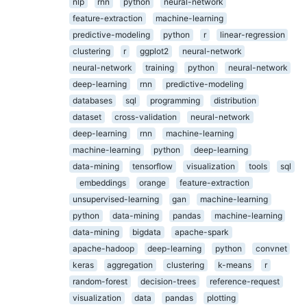
nlp
rnn
python
neural-network
feature-extraction
machine-learning
predictive-modeling
python
r
linear-regression
clustering
r
ggplot2
neural-network
neural-network
training
python
neural-network
deep-learning
rnn
predictive-modeling
databases
sql
programming
distribution
dataset
cross-validation
neural-network
deep-learning
rnn
machine-learning
machine-learning
python
deep-learning
data-mining
tensorflow
visualization
tools
sql
embeddings
orange
feature-extraction
unsupervised-learning
gan
machine-learning
python
data-mining
pandas
machine-learning
data-mining
bigdata
apache-spark
apache-hadoop
deep-learning
python
convnet
keras
aggregation
clustering
k-means
r
random-forest
decision-trees
reference-request
visualization
data
pandas
plotting