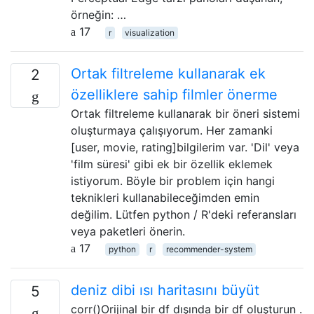
örneğin: …
17
r
visualization
Ortak filtreleme kullanarak ek
2
özelliklere sahip filmler önerme
Ortak filtreleme kullanarak bir öneri sistemi
oluşturmaya çalışıyorum. Her zamanki
[user, movie, rating]bilgilerim var. 'Dil' veya
'film süresi' gibi ek bir özellik eklemek
istiyorum. Böyle bir problem için hangi
teknikleri kullanabileceğimden emin
değilim. Lütfen python / R'deki referansları
veya paketleri önerin.
17
python
r
recommender-system
deniz dibi ısı haritasını büyüt
5
corr()Orijinal bir df dışında bir df oluşturun .