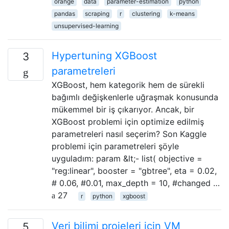
orange
data
parameter-estimation
python
pandas
scraping
r
clustering
k-means
unsupervised-learning
Hypertuning XGBoost
3
parametreleri
XGBoost, hem kategorik hem de sürekli
bağımlı değişkenlerle uğraşmak konusunda
mükemmel bir iş çıkarıyor. Ancak, bir
XGBoost problemi için optimize edilmiş
parametreleri nasıl seçerim? Son Kaggle
problemi için parametreleri şöyle
uyguladım: param &lt;- list( objective =
"reg:linear", booster = "gbtree", eta = 0.02,
# 0.06, #0.01, max_depth = 10, #changed …
27
r
python
xgboost
Veri bilimi projeleri için VM
5