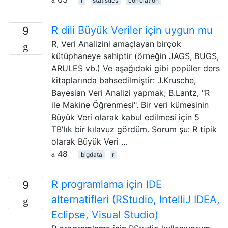
r
statistics
correlation
R dili Büyük Veriler için uygun mu
9
R, Veri Analizini amaçlayan birçok
kütüphaneye sahiptir (örneğin JAGS, BUGS,
ARULES vb.) Ve aşağıdaki gibi popüler ders
kitaplarında bahsedilmiştir: J.Krusche,
Bayesian Veri Analizi yapmak; B.Lantz, "R
ile Makine Öğrenmesi". Bir veri kümesinin
Büyük Veri olarak kabul edilmesi için 5
TB'lık bir kılavuz gördüm. Sorum şu: R tipik
olarak Büyük Veri …
48
bigdata
r
R programlama için IDE
9
alternatifleri (RStudio, IntelliJ IDEA,
Eclipse, Visual Studio)