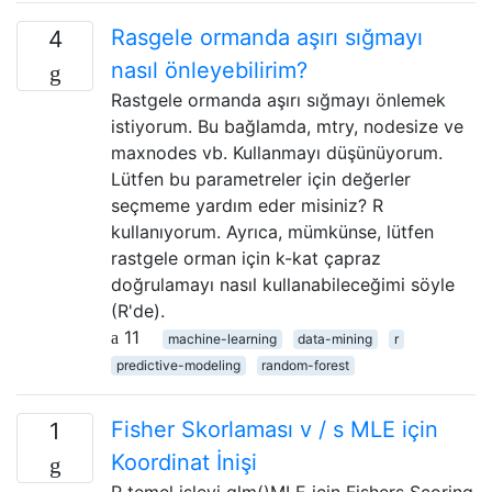
Rasgele ormanda aşırı sığmayı
4
nasıl önleyebilirim?
Rastgele ormanda aşırı sığmayı önlemek
istiyorum. Bu bağlamda, mtry, nodesize ve
maxnodes vb. Kullanmayı düşünüyorum.
Lütfen bu parametreler için değerler
seçmeme yardım eder misiniz? R
kullanıyorum. Ayrıca, mümkünse, lütfen
rastgele orman için k-kat çapraz
doğrulamayı nasıl kullanabileceğimi söyle
(R'de).
11
machine-learning
data-mining
r
predictive-modeling
random-forest
Fisher Skorlaması v / s MLE için
1
Koordinat İnişi
R temel işlevi glm()MLE için Fishers Scoring