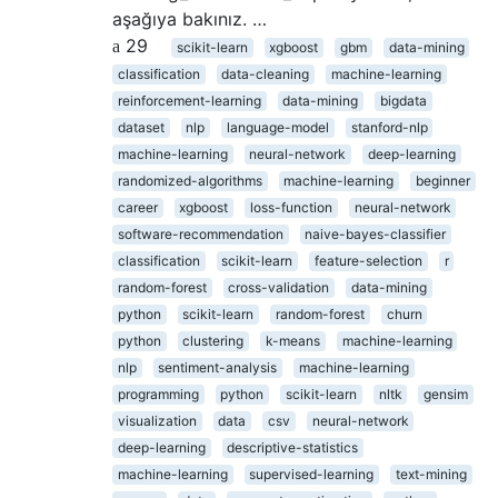
aşağıya bakınız. …
29
scikit-learn
xgboost
gbm
data-mining
classification
data-cleaning
machine-learning
reinforcement-learning
data-mining
bigdata
dataset
nlp
language-model
stanford-nlp
machine-learning
neural-network
deep-learning
randomized-algorithms
machine-learning
beginner
career
xgboost
loss-function
neural-network
software-recommendation
naive-bayes-classifier
classification
scikit-learn
feature-selection
r
random-forest
cross-validation
data-mining
python
scikit-learn
random-forest
churn
python
clustering
k-means
machine-learning
nlp
sentiment-analysis
machine-learning
programming
python
scikit-learn
nltk
gensim
visualization
data
csv
neural-network
deep-learning
descriptive-statistics
machine-learning
supervised-learning
text-mining