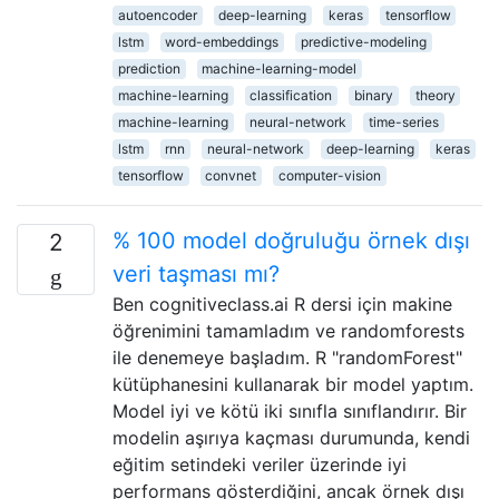
autoencoder
deep-learning
keras
tensorflow
lstm
word-embeddings
predictive-modeling
prediction
machine-learning-model
machine-learning
classification
binary
theory
machine-learning
neural-network
time-series
lstm
rnn
neural-network
deep-learning
keras
tensorflow
convnet
computer-vision
% 100 model doğruluğu örnek dışı
2
veri taşması mı?
Ben cognitiveclass.ai R dersi için makine
öğrenimini tamamladım ve randomforests
ile denemeye başladım. R "randomForest"
kütüphanesini kullanarak bir model yaptım.
Model iyi ve kötü iki sınıfla sınıflandırır. Bir
modelin aşırıya kaçması durumunda, kendi
eğitim setindeki veriler üzerinde iyi
performans gösterdiğini, ancak örnek dışı