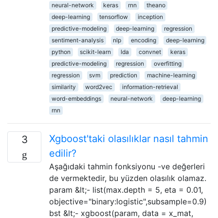
neural-network
keras
rnn
theano
deep-learning
tensorflow
inception
predictive-modeling
deep-learning
regression
sentiment-analysis
nlp
encoding
deep-learning
python
scikit-learn
lda
convnet
keras
predictive-modeling
regression
overfitting
regression
svm
prediction
machine-learning
similarity
word2vec
information-retrieval
word-embeddings
neural-network
deep-learning
rnn
Xgboost'taki olasılıklar nasıl tahmin
3
edilir?
Aşağıdaki tahmin fonksiyonu -ve değerleri
de vermektedir, bu yüzden olasılık olamaz.
param &lt;- list(max.depth = 5, eta = 0.01,
objective="binary:logistic",subsample=0.9)
bst &lt;- xgboost(param, data = x_mat,