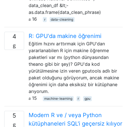
data_clean_df &lt;-
as.data.frame(data_clean_phrase)
16
r
data-cleaning
R: GPU'da makine öğrenimi
4
Eğitim hızını arttırmak için GPU'dan
yararlanabilen R için makine öğrenme
paketleri var mı (python dünyasından
theano gibi bir şey)? GPU'da kod
yürütülmesine izin veren gputools adlı bir
paket olduğunu görüyorum, ancak makine
öğrenimi için daha eksiksiz bir kütüphane
arıyorum.
15
machine-learning
r
gpu
Modern R ve / veya Python
5
kütüphaneleri SQL'i geçersiz kılıyor