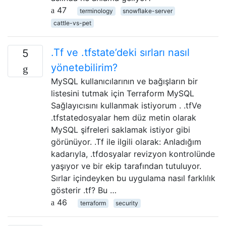
47
terminology
snowflake-server
cattle-vs-pet
.Tf ve .tfstate’deki sırları nasıl
5
yönetebilirim?
MySQL kullanıcılarının ve bağışların bir
listesini tutmak için Terraform MySQL
Sağlayıcısını kullanmak istiyorum . .tfVe
.tfstatedosyalar hem düz metin olarak
MySQL şifreleri saklamak istiyor gibi
görünüyor. .Tf ile ilgili olarak: Anladığım
kadarıyla, .tfdosyalar revizyon kontrolünde
yaşıyor ve bir ekip tarafından tutuluyor.
Sırlar içindeyken bu uygulama nasıl farklılık
gösterir .tf? Bu …
46
terraform
security