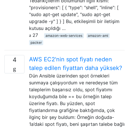
Tedarikçilerim bölümünün ilgili kısmı:
"provisioners": [ { "type": "shell", "inline": [
"sudo apt-get update", "sudo apt-get
upgrade -y" ] } ] Bu, etkileşimli bir iletişim
kutusu açıldığı …
27
amazon-web-services
amazon-ami
packer
AWS EC2'nin spot fiyatı neden
4
talep edilen fiyattan daha yüksek?
Dün Ansible üzerinden spot örnekleri
sunmaya çalışıyordum ve neredeyse tüm
taleplerim başarısız oldu, spot fiyatımı
koyduğumda bile == bu örneğin talep
üzerine fiyatı. Bu yüzden, spot
fiyatlandırma grafiğine baktığımda, çok
ilginç bir şey buldum: Örneğin doğuda-
1a’daki spot fiyatı, beni şaşırtan talebe bağlı