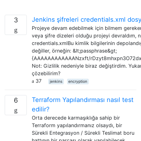
Jenkins şifreleri credentials.xml dos
3
Projeye devam edebilmek için bilmem gereken b
veya şifre dizeleri olduğu projeyi devraldım, 
credentials.xmlBu kimlik bilgilerinin depoland
değiller, örneğin: &lt;passphrase&gt;
{AAAAAAAAAAAANzxft/rDzyt8mhxpn3O72dxvV
Not: Gizlilik nedeniyle biraz değiştirdim. Yukar
çözebilirim?
37
jenkins
encryption
Terraform Yapılandırması nasıl test
6
edilir?
Orta derecede karmaşıklığa sahip bir
Terraform yapılandırmanız olsaydı, bir
Sürekli Entegrasyon / Sürekli Teslimat boru
hattının bir parçası olarak yapılabilecek