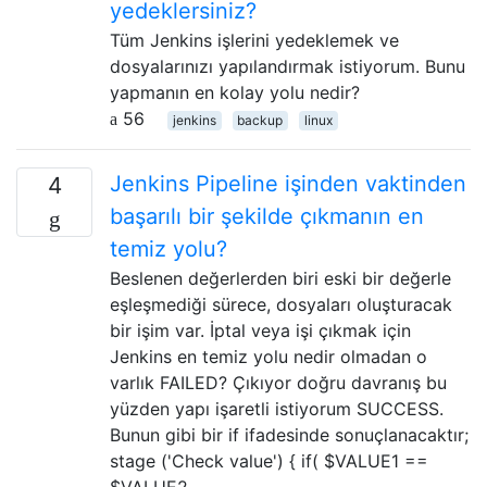
yedeklersiniz?
Tüm Jenkins işlerini yedeklemek ve
dosyalarınızı yapılandırmak istiyorum. Bunu
yapmanın en kolay yolu nedir?
56
jenkins
backup
linux
Jenkins Pipeline işinden vaktinden
4
başarılı bir şekilde çıkmanın en
temiz yolu?
Beslenen değerlerden biri eski bir değerle
eşleşmediği sürece, dosyaları oluşturacak
bir işim var. İptal veya işi çıkmak için
Jenkins en temiz yolu nedir olmadan o
varlık FAILED? Çıkıyor doğru davranış bu
yüzden yapı işaretli istiyorum SUCCESS.
Bunun gibi bir if ifadesinde sonuçlanacaktır;
stage ('Check value') { if( $VALUE1 ==
$VALUE2 …