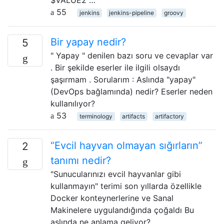
55
jenkins
jenkins-pipeline
groovy
Bir yapay nedir?
5
" Yapay " denilen bazı soru ve cevaplar var
. Bir şekilde eserler ile ilgili olsaydı
şaşırmam . Sorularım : Aslında "yapay"
(DevOps bağlamında) nedir? Eserler neden
kullanılıyor?
53
terminology
artifacts
artifactory
“Evcil hayvan olmayan sığırların”
2
tanımı nedir?
"Sunucularınızı evcil hayvanlar gibi
kullanmayın" terimi son yıllarda özellikle
Docker konteynerlerine ve Sanal
Makinelere uygulandığında çoğaldı Bu
aslında ne anlama geliyor?