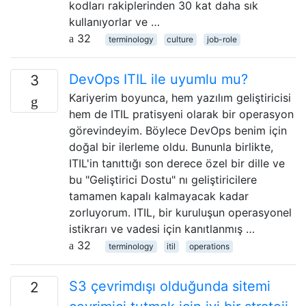
kodları rakiplerinden 30 kat daha sık
kullanıyorlar ve …
32
terminology
culture
job-role
DevOps ITIL ile uyumlu mu?
3
Kariyerim boyunca, hem yazılım geliştiricisi
hem de ITIL pratisyeni olarak bir operasyon
görevindeyim. Böylece DevOps benim için
doğal bir ilerleme oldu. Bununla birlikte,
ITIL'in tanıttığı son derece özel bir dille ve
bu "Geliştirici Dostu" nı geliştiricilere
tamamen kapalı kalmayacak kadar
zorluyorum. ITIL, bir kuruluşun operasyonel
istikrarı ve vadesi için kanıtlanmış …
32
terminology
itil
operations
S3 çevrimdışı olduğunda sitemi
2