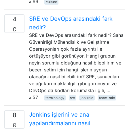
66
culture
SRE ve DevOps arasındaki fark
4
nedir?
SRE ve DevOps arasındaki fark nedir? Saha
Güvenirliği Mühendislik ve Geliştirme
Operasyonları çok fazla ayrıntı ile
örtüşüyor gibi görünüyor. Hangi grubun
neyin sorumlu olduğunu nasıl bilebilirim ve
beceri setim için hangi işlerin uygun
olacağını nasıl bilebilirim? SRE, sunucuları
ve ağı korumakla ilgili gibi görünüyor ve
DevOps da kodları korumakla ilgili, …
57
terminology
sre
job-role
team-role
Jenkins işlerini ve ana
8
yapılandırmalarını nasıl