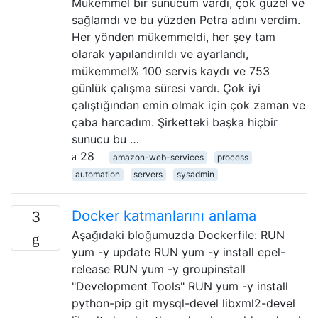
Mükemmel bir sunucum vardı, çok güzel ve
sağlamdı ve bu yüzden Petra adını verdim.
Her yönden mükemmeldi, her şey tam
olarak yapılandırıldı ve ayarlandı,
mükemmel% 100 servis kaydı ve 753
günlük çalışma süresi vardı. Çok iyi
çalıştığından emin olmak için çok zaman ve
çaba harcadım. Şirketteki başka hiçbir
sunucu bu …
28
amazon-web-services
process
automation
servers
sysadmin
Docker katmanlarını anlama
3
Aşağıdaki bloğumuzda Dockerfile: RUN
yum -y update RUN yum -y install epel-
release RUN yum -y groupinstall
"Development Tools" RUN yum -y install
python-pip git mysql-devel libxml2-devel