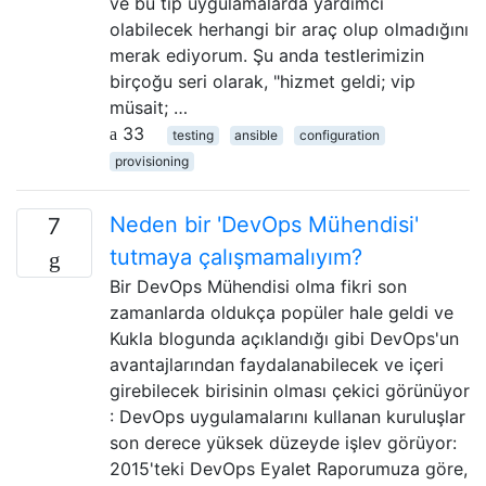
ve bu tip uygulamalarda yardımcı
olabilecek herhangi bir araç olup olmadığını
merak ediyorum. Şu anda testlerimizin
birçoğu seri olarak, "hizmet geldi; vip
müsait; …
33
testing
ansible
configuration
provisioning
Neden bir 'DevOps Mühendisi'
7
tutmaya çalışmamalıyım?
Bir DevOps Mühendisi olma fikri son
zamanlarda oldukça popüler hale geldi ve
Kukla blogunda açıklandığı gibi DevOps'un
avantajlarından faydalanabilecek ve içeri
girebilecek birisinin olması çekici görünüyor
: DevOps uygulamalarını kullanan kuruluşlar
son derece yüksek düzeyde işlev görüyor:
2015'teki DevOps Eyalet Raporumuza göre,