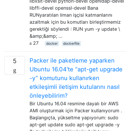
libxslt-devel python-devel openldap-devel
libffi-devel openssl-devel Bana
RUNyaratılan liman işçisi katmanlarını
azaltmak için bu komutları birleştirmemiz
gerektiği söylendi : RUN yum -y update \
&amp;&amp; …
27
docker
dockerfile
Packer ile paketleme yaparken
5
Ubuntu 16.04'te “apt-get upgrade
-y” komutunu kullanırken
etkileşimli iletişim kutularını nasıl
önleyebilirim?
Bir Ubuntu 16.04 resmine dayalı bir AWS
AMI oluşturmak için Packer kullanıyorum .
Başlangıçta, yükseltme yapıyorum: sudo
apt-get update sudo apt-get upgrade -y