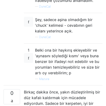
ifadesiyle çözümünü anlamadım.
—
DuneCat
Şey, sadece aşina olmadığım bir
'chuck' kelimesi - cevabının geri
kalanı yeterince açık.
—
DuneCat
1
Belki ona bir haykırış ekleyebilir ve
'aynasını söylediği kısmı' veya buna
benzer bir ifadeyi not edebilir ve bu
yorumları temizleyebiliriz ve size bir
artı oy verebilirim; p
—
Mazura
Birkaç dakika önce, yakın düzleştirilmiş bir
0
düz kafalı kaldırmak için mücadele
ediyordum. Sadece bir kerpeten, iyi bir