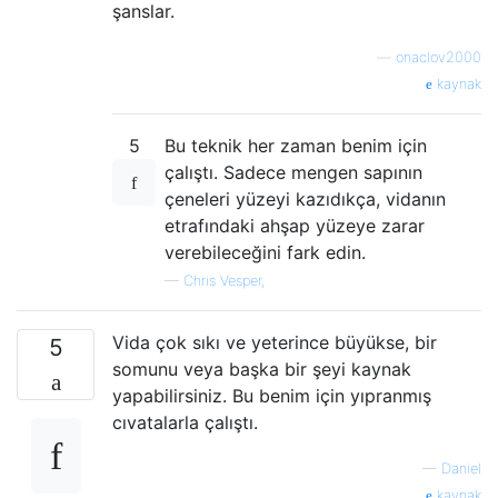
şanslar.
—
onaclov2000
kaynak
5
Bu teknik her zaman benim için
çalıştı. Sadece mengen sapının
çeneleri yüzeyi kazıdıkça, vidanın
etrafındaki ahşap yüzeye zarar
verebileceğini fark edin.
—
Chris Vesper,
Vida çok sıkı ve yeterince büyükse, bir
5
somunu veya başka bir şeyi kaynak
yapabilirsiniz. Bu benim için yıpranmış
cıvatalarla çalıştı.
—
Daniel
kaynak