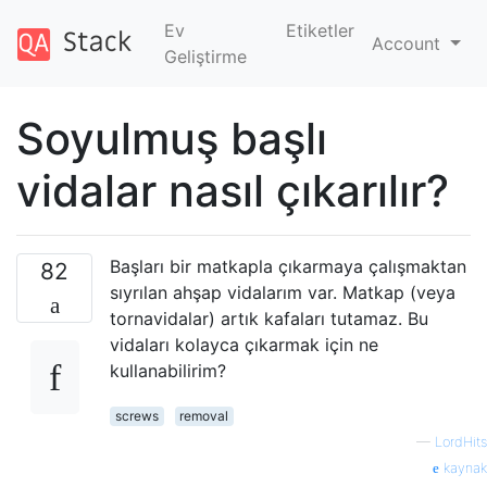
Ev
Etiketler
Account
Geliştirme
Soyulmuş başlı
vidalar nasıl çıkarılır?
Başları bir matkapla çıkarmaya çalışmaktan
82
sıyrılan ahşap vidalarım var. Matkap (veya
tornavidalar) artık kafaları tutamaz. Bu
vidaları kolayca çıkarmak için ne
kullanabilirim?
screws
removal
—
LordHits
kaynak