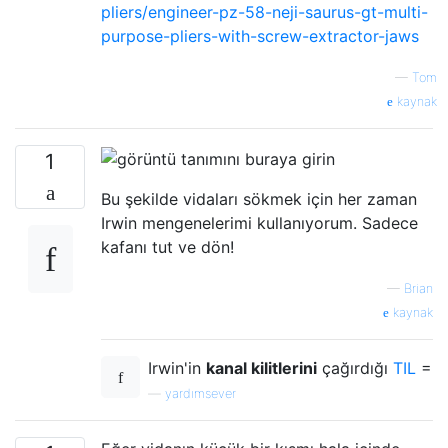
pliers/engineer-pz-58-neji-saurus-gt-multi-
purpose-pliers-with-screw-extractor-jaws
—
Tom
kaynak
1
Bu şekilde vidaları sökmek için her zaman
Irwin mengenelerimi kullanıyorum. Sadece
kafanı tut ve dön!
—
Brian
kaynak
Irwin'in
kanal kilitlerini
çağırdığı
TIL
=
—
yardımsever