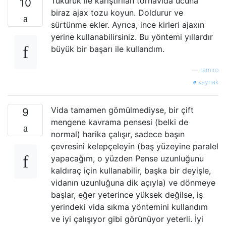
Tükürük ile karıştırılan tornavida ucuna
10
biraz ajax tozu koyun. Doldurur ve
sürtünme ekler. Ayrıca, ince kirleri ajaxın
yerine kullanabilirsiniz. Bu yöntemi yıllardır
büyük bir başarı ile kullandım.
—
ramiro
kaynak
Vida tamamen gömülmediyse, bir çift
9
mengene kavrama pensesi (belki de
normal) harika çalışır, sadece başın
çevresini kelepçeleyin (baş yüzeyine paralel
yapacağım, o yüzden Pense uzunluğunu
kaldıraç için kullanabilir, başka bir deyişle,
vidanın uzunluğuna dik açıyla) ve dönmeye
başlar, eğer yeterince yüksek değilse, iş
yerindeki vida sıkma yöntemini kullandım
ve iyi çalışıyor gibi görünüyor yeterli. İyi