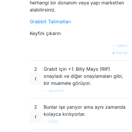
herhangi bir donanım veya yapı marketten
alabilirsiniz.
Grabbit Talimatları
Keyfini çıkarın
—
lqlarry
kaynak
2
Grabit için +1. Billy Mays (RIP)
onayladı ve diğer onaylamaları gibi,
bir muamele görüyor.
—
sarumont
2
Bunlar işe yarıyor ama aynı zamanda
kolayca kırılıyorlar.
—
AĞAÇ