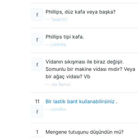
Phillips, düz kafa veya başka?
—
Tester101
Phillips tipi kafa.
—
LordHits,
Vidanın sıkışması ile biraz değişir.
Somunlu bir makine vidası mıdır? Veya
bir ağaç vidası? Vb
—
Jay Bazuzi,
11
Bir lastik bant kullanabilirsiniz
.
—
zzzzBov
1
Mengene tutuşunu düşündün mü?