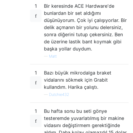
1
Bir keresinde ACE Hardware'de
bunlardan bir set aldığımı
düşünüyorum. Çok iyi çalışıyorlar. Bir
delik açmanın bir yolunu delersiniz,
sonra diğerini tutup çekersiniz. Ben
de üzerine lastik bant koymak gibi
başka yollar duydum.
—
Matt
1
Bazı büyük mikrodalga braket
vidalarını sökmek için Grabit
kullandım. Harika çalıştı.
—
Dutchie432
1
Bu hafta sonu bu seti gönye
testeremde yuvarlatılmış bir makine
vidasını değiştirmem gerektiğinde
aldım. Daha kolay olamazdı! 15 dolar