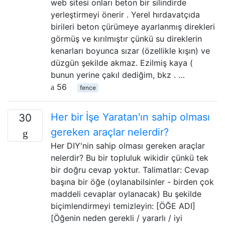
web sitesi onları beton bir silindirde
yerleştirmeyi önerir . Yerel hırdavatçıda
birileri beton çürümeye ayarlanmış direkleri
görmüş ve kırılmıştır çünkü su direklerin
kenarları boyunca sızar (özellikle kışın) ve
düzgün şekilde akmaz. Ezilmiş kaya (
bunun yerine çakıl dediğim, bkz . …
56
fence
Her bir İşe Yaratan'ın sahip olması
30
gereken araçlar nelerdir?
Her DIY'nin sahip olması gereken araçlar
nelerdir? Bu bir topluluk wikidir çünkü tek
bir doğru cevap yoktur. Talimatlar: Cevap
başına bir öğe (oylanabilsinler - birden çok
maddeli cevaplar oylanacak) Bu şekilde
biçimlendirmeyi temizleyin: [ÖĞE ADI]
[Öğenin neden gerekli / yararlı / iyi