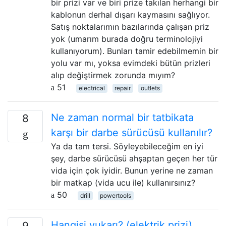
bir prizi var ve biri prize takılan herhangi bir
kablonun derhal dışarı kaymasını sağlıyor.
Satış noktalarımın bazılarında çalışan priz
yok (umarım burada doğru terminolojiyi
kullanıyorum). Bunları tamir edebilmemin bir
yolu var mı, yoksa evimdeki bütün prizleri
alıp değiştirmek zorunda mıyım?
51
electrical
repair
outlets
Ne zaman normal bir tatbikata
8
karşı bir darbe sürücüsü kullanılır?
Ya da tam tersi. Söyleyebileceğim en iyi
şey, darbe sürücüsü ahşaptan geçen her tür
vida için çok iyidir. Bunun yerine ne zaman
bir matkap (vida ucu ile) kullanırsınız?
50
drill
powertools
Hangisi yukarı? (elektrik prizi)
9