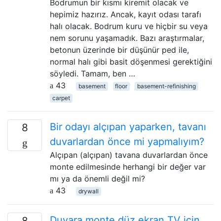
Bodrumun bir kısmı kiremit olacak ve
hepimiz hazırız. Ancak, kayıt odası tarafı
halı olacak. Bodrum kuru ve hiçbir su veya
nem sorunu yaşamadık. Bazı araştırmalar,
betonun üzerinde bir düşünür ped ile,
normal halı gibi basit döşenmesi gerektiğini
söyledi. Tamam, ben …
43
basement
floor
basement-refinishing
carpet
Bir odayı alçıpan yaparken, tavanı
8
duvarlardan önce mi yapmalıyım?
Alçıpan (alçıpan) tavana duvarlardan önce
monte edilmesinde herhangi bir değer var
mı ya da önemli değil mi?
43
drywall
Duvara monte düz ekran TV için
8