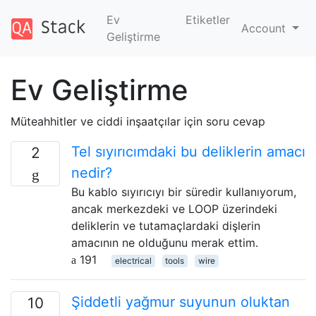
Ev
Etiketler
Account
Geliştirme
Ev Geliştirme
Müteahhitler ve ciddi inşaatçılar için soru cevap
Tel sıyırıcımdaki bu deliklerin amacı
2
nedir?
Bu kablo sıyırıcıyı bir süredir kullanıyorum,
ancak merkezdeki ve LOOP üzerindeki
deliklerin ve tutamaçlardaki dişlerin
amacının ne olduğunu merak ettim.
191
electrical
tools
wire
Şiddetli yağmur suyunun oluktan
10