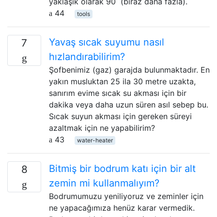
yaklaşık olarak 90˚ (biraz daha fazla).
44
tools
Yavaş sıcak suyumu nasıl
7
hızlandırabilirim?
Şofbenimiz (gaz) garajda bulunmaktadır. En
yakın musluktan 25 ila 30 metre uzakta,
sanırım evime sıcak su akması için bir
dakika veya daha uzun süren asıl sebep bu.
Sıcak suyun akması için gereken süreyi
azaltmak için ne yapabilirim?
43
water-heater
Bitmiş bir bodrum katı için bir alt
8
zemin mi kullanmalıyım?
Bodrumumuzu yeniliyoruz ve zeminler için
ne yapacağımıza henüz karar vermedik.