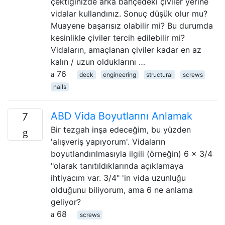
çektiğinizde arka bahçedeki çiviler yerine
vidalar kullandınız. Sonuç düşük olur mu?
Muayene başarısız olabilir mi? Bu durumda
kesinlikle çiviler tercih edilebilir mi?
Vidaların, amaçlanan çiviler kadar en az
kalın / uzun olduklarını …
76
deck
engineering
structural
screws
nails
ABD Vida Boyutlarını Anlamak
7
Bir tezgah inşa edeceğim, bu yüzden
'alışveriş yapıyorum'. Vidaların
boyutlandırılmasıyla ilgili (örneğin) 6 x 3/4
"olarak tanıtıldıklarında açıklamaya
ihtiyacım var. 3/4" 'in vida uzunluğu
olduğunu biliyorum, ama 6 ne anlama
geliyor?
68
screws