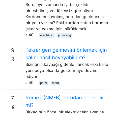
Boru, aynı zamanda iyi bir şekilde
birleştirilmiş ve düzensiz görünüyor.
Kordonu bu kıvrılmış borudan geçirmenin
bir yolu var mı? Eski kordon zaten borudan
çıkar ve çekme ipini sürüklemek …
40
electrical
plumbing
Tekrar geri gelmesini önlemek için
9
kalıbı nasıl boyayabilirim?
Sızıntının kaynağı giderildi, ancak eski kalıp
yeni boya olsa da göstermeye devam
ediyor.
40
paint
mold
Romex (NM-B) borudan geçebilir
7
mi?
Birkaç gün önce, bir elektrik teknisyenine