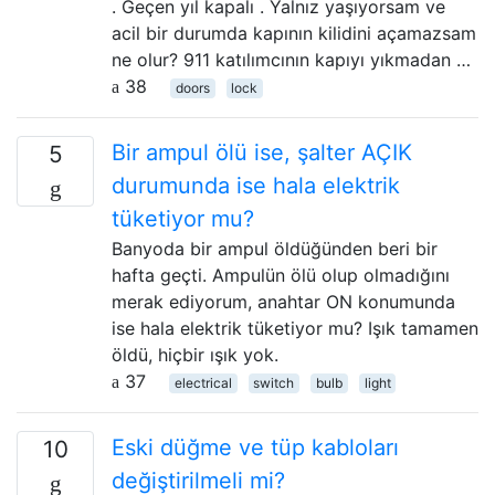
. Geçen yıl kapalı . Yalnız yaşıyorsam ve
acil bir durumda kapının kilidini açamazsam
ne olur? 911 katılımcının kapıyı yıkmadan …
38
doors
lock
Bir ampul ölü ise, şalter AÇIK
5
durumunda ise hala elektrik
tüketiyor mu?
Banyoda bir ampul öldüğünden beri bir
hafta geçti. Ampulün ölü olup olmadığını
merak ediyorum, anahtar ON konumunda
ise hala elektrik tüketiyor mu? Işık tamamen
öldü, hiçbir ışık yok.
37
electrical
switch
bulb
light
Eski düğme ve tüp kabloları
10
değiştirilmeli mi?