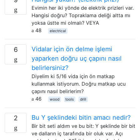
Evimin her iki yönde de elektrik prizleri var.
Hangisi doğru? Topraklama deliği altta mı
yoksa üstte mi olmalı? VEYA
48
electrical
Vidalar için ön delme işlemi
6
yaparken doğru uç çapını nasıl
belirlersiniz?
Diyelim ki 5/16 vida için ön matkap
kullanmak istiyorum. Doğru matkap ucu
çapını nasıl belirlerim?
46
wood
tools
drill
Bu Y şeklindeki bitin amacı nedir?
2
Bir bit seti aldım ve bu bit: Y şeklinde bir bit
ve dalların iç tarafında bir oluk var. Açı