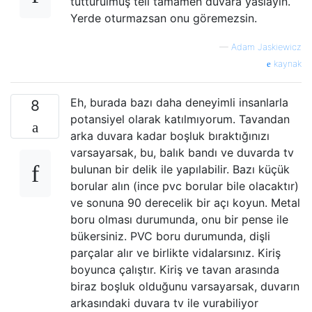
tutturulmuş teli tamamen duvara yaslayın.
Yerde oturmazsan onu göremezsin.
—
Adam Jaskiewicz
kaynak
Eh, burada bazı daha deneyimli insanlarla
8
potansiyel olarak katılmıyorum. Tavandan
arka duvara kadar boşluk bıraktığınızı
varsayarsak, bu, balık bandı ve duvarda tv
bulunan bir delik ile yapılabilir. Bazı küçük
borular alın (ince pvc borular bile olacaktır)
ve sonuna 90 derecelik bir açı koyun. Metal
boru olması durumunda, onu bir pense ile
bükersiniz. PVC boru durumunda, dişli
parçalar alır ve birlikte vidalarsınız. Kiriş
boyunca çalıştır. Kiriş ve tavan arasında
biraz boşluk olduğunu varsayarsak, duvarın
arkasındaki duvara tv ile vurabiliyor