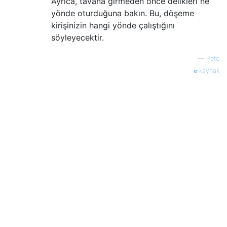
Ayrıca, tavana girmeden önce delikleri ne
yönde oturduğuna bakın. Bu, döşeme
kirişinizin hangi yönde çalıştığını
söyleyecektir.
—
Pete
kaynak