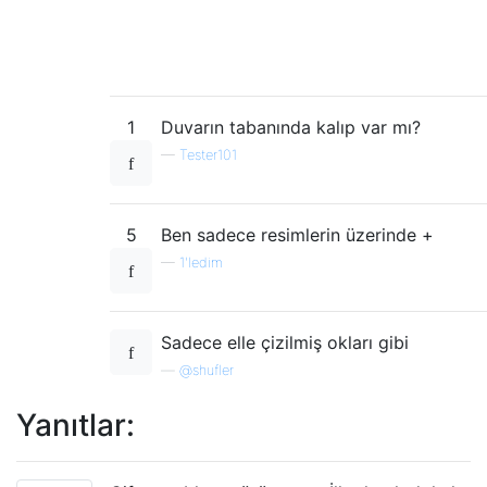
1
Duvarın tabanında kalıp var mı?
—
Tester101
5
Ben sadece resimlerin üzerinde +
—
1'ledim
Sadece elle çizilmiş okları gibi
—
@shufler
Yanıtlar: