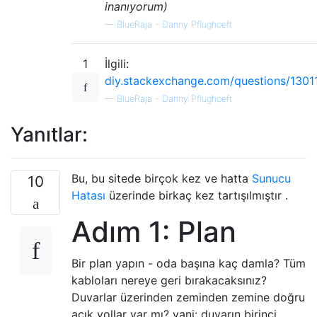
inanıyorum)
—
BlueRaja - Danny Pflughoeft
1
İlgili:
diy.stackexchange.com/questions/1301
—
BlueRaja - Danny Pflughoeft
Yanıtlar:
Bu, bu sitede birçok kez ve hatta
Sunucu
10
Hatası
üzerinde birkaç kez tartışılmıştır .
Adım 1: Plan
Bir plan yapın - oda başına kaç damla? Tüm
kabloları nereye geri bırakacaksınız?
Duvarlar üzerinden zeminden zemine doğru
açık yollar var mı? yani: duvarın birinci