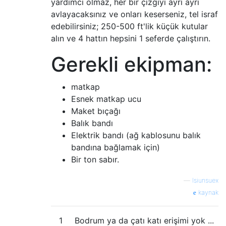
yardımcı olmaz, her bir çizgiyi ayrı ayrı
avlayacaksınız ve onları keserseniz, tel israf
edebilirsiniz; 250-500 ft'lik küçük kutular
alın ve 4 hattın hepsini 1 seferde çalıştırın.
Gerekli ekipman:
matkap
Esnek matkap ucu
Maket bıçağı
Balık bandı
Elektrik bandı (ağ kablosunu balık
bandına bağlamak için)
Bir ton sabır.
—
lsiunsuex
kaynak
1
Bodrum ya da çatı katı erişimi yok ...