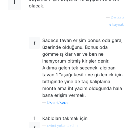
olacak.
—
DMoore
kaynak
Sadece tavan erişim bonus oda garaj
üzerinde olduğunu. Bonus oda
gömme ışıklar var ve ben ne
inanıyorum bitmiş kirişler denir.
Aklıma gelen tek seçenek, alçıpan
tavan 1 "aşağı kesilir ve gizlemek için
bittiğinde yine de taç kalıplama
monte ama ihtiyacım olduğunda hala
bana erişim vermek.
—
DᴀʀᴛʜVᴀᴅᴇʀ
1
Kabloları takmak için
—
evimi yırtamazdım