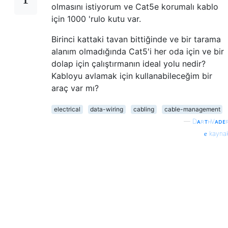
olmasını istiyorum ve Cat5e korumalı kablo
için 1000 'rulo kutu var.
Birinci kattaki tavan bittiğinde ve bir tarama
alanım olmadığında Cat5'i her oda için ve bir
dolap için çalıştırmanın ideal yolu nedir?
Kabloyu avlamak için kullanabileceğim bir
araç var mı?
electrical
data-wiring
cabling
cable-management
—
DᴀʀᴛʜVᴀᴅᴇ
kayna