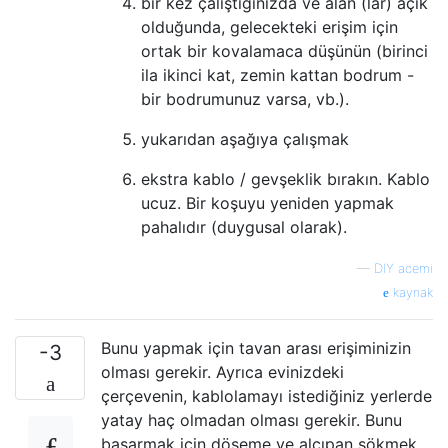
bir kez çalıştığınızda ve alan (lar) açık
olduğunda, gelecekteki erişim için
ortak bir kovalamaca düşünün (birinci
ila ikinci kat, zemin kattan bodrum -
bir bodrumunuz varsa, vb.).
yukarıdan aşağıya çalışmak
ekstra kablo / gevşeklik bırakın. Kablo
ucuz. Bir koşuyu yeniden yapmak
pahalıdır (duygusal olarak).
—
DIY acemi
kaynak
Bunu yapmak için tavan arası erişiminizin
-3
olması gerekir. Ayrıca evinizdeki
çerçevenin, kablolamayı istediğiniz yerlerde
yatay haç olmadan olması gerekir. Bunu
başarmak için döşeme ve alçıpan sökmek