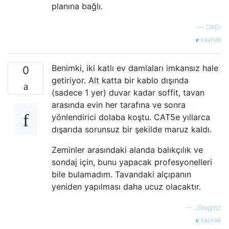
planına bağlı.
—
DA01
kaynak
Benimki, iki katlı ev damlaları imkansız hale
0
getiriyor. Alt katta bir kablo dışında
(sadece 1 yer) duvar kadar soffit, tavan
arasında evin her tarafına ve sonra
yönlendirici dolaba koştu. CAT5e yıllarca
dışarıda sorunsuz bir şekilde maruz kaldı.
Zeminler arasındaki alanda balıkçılık ve
sondaj için, bunu yapacak profesyonelleri
bile bulamadım. Tavandaki alçıpanın
yeniden yapılması daha ucuz olacaktır.
—
JDługosz
kaynak