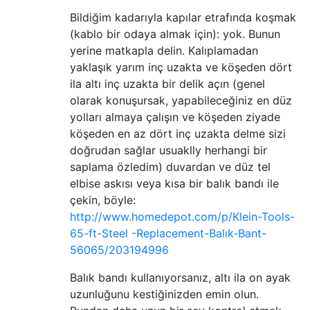
Bildiğim kadarıyla kapılar etrafında koşmak
(kablo bir odaya almak için): yok. Bunun
yerine matkapla delin. Kalıplamadan
yaklaşık yarım inç uzakta ve köşeden dört
ila altı inç uzakta bir delik açın (genel
olarak konuşursak, yapabileceğiniz en düz
yolları almaya çalışın ve köşeden ziyade
köşeden en az dört inç uzakta delme sizi
doğrudan sağlar usuaklly herhangi bir
saplama özledim) duvardan ve düz tel
elbise askısı veya kısa bir balık bandı ile
çekin, böyle:
http://www.homedepot.com/p/Klein-Tools-
65-ft-Steel -Replacement-Balık-Bant-
56065/203194996
Balık bandı kullanıyorsanız, altı ila on ayak
uzunluğunu kestiğinizden emin olun.