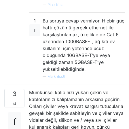
—
Piotr Kula
1
Bu soruya cevap vermiyor. Hiçbir güç
hattı çözümü gerçek ethernet ile
karşılaştırılamaz, özellikle de Cat 6
üzerinden 1000BASE-T, ağ kiti ev
kullanımı için yeterince ucuz
olduğunda 10GBASE-T'ye veya
geldiği zaman 5GBASE-T'ye
yükseltilebildiğinde.
—
Mark Booth
Mümkünse, kalıpınızı yukarı çekin ve
3
kablolarınızı kalıplamanın arkasına geçirin.
Onları çiviler veya kravat sargısı tutucularla
gevşek bir şekilde sabitleyin ve çiviler veya
vidalar değil, silikon ve / veya sıvı çiviler
kullanarak kalıpları geri koyun, çünkü