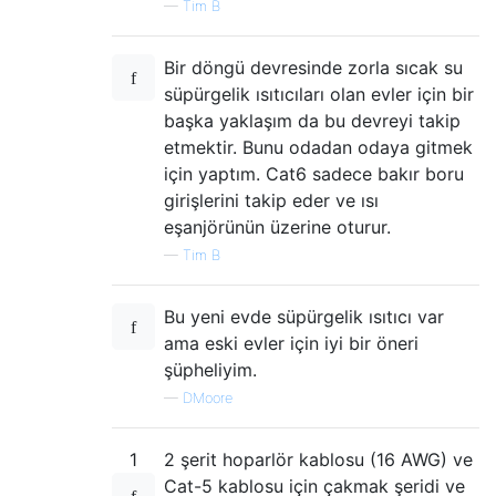
—
Tim B
Bir döngü devresinde zorla sıcak su
süpürgelik ısıtıcıları olan evler için bir
başka yaklaşım da bu devreyi takip
etmektir. Bunu odadan odaya gitmek
için yaptım. Cat6 sadece bakır boru
girişlerini takip eder ve ısı
eşanjörünün üzerine oturur.
—
Tim B
Bu yeni evde süpürgelik ısıtıcı var
ama eski evler için iyi bir öneri
şüpheliyim.
—
DMoore
1
2 şerit hoparlör kablosu (16 AWG) ve
Cat-5 kablosu için çakmak şeridi ve