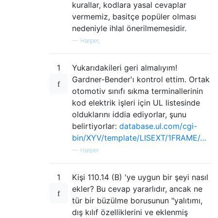
kurallar, kodlara yasal cevaplar
vermemiz, basitçe popüler olması
nedeniyle ihlal önerilmemesidir.
—
Harper,
1
Yukarıdakileri geri almalıyım!
Gardner-Bender'ı kontrol ettim. Ortak
otomotiv sınıfı sıkma terminallerinin
kod elektrik işleri için UL listesinde
olduklarını iddia ediyorlar, şunu
belirtiyorlar:
database.ul.com/cgi-
bin/XYV/template/LISEXT/1FRAME/…
—
Harper
1
Kişi 110.14 (B) 'ye uygun bir şeyi nasıl
ekler? Bu cevap yararlıdır, ancak ne
tür bir büzülme borusunun "yalıtımı,
dış kılıf özelliklerini ve eklenmiş