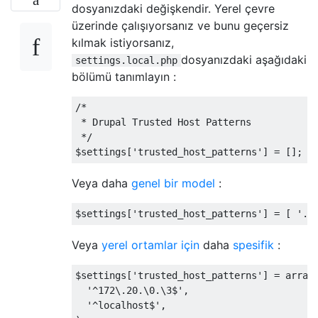
dosyanızdaki değişkendir. Yerel çevre
üzerinde çalışıyorsanız ve bunu geçersiz
kılmak istiyorsanız,
dosyanızdaki aşağıdaki
settings.local.php
bölümü tanımlayın :
/*

 * Drupal Trusted Host Patterns

 */
$settings
[
'trusted_host_patterns'
]
=
[];
Veya daha
genel bir model
:
$settings
[
'trusted_host_patterns'
]
=
[
'.*
Veya
yerel ortamlar için
daha
spesifik
:
$settings
[
'trusted_host_patterns'
]
=
 array
'^172\.20.\0.\3$'
,
'^localhost$'
,