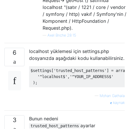
Request-> getHost () satırında"
localhost "(satır / 1221 / core / vendor
/ symfony / http) vakıf / Symfony'nin /
Komponent / HttpFoundation /
Request.php).
—
Axel Briche 28:15
localhost yüklemesi için settings.php
6
dosyanızda aşağıdaki kodu kullanabilirsiniz.
$settings
[
'trusted_host_patterns'
]
=
 array
'^localhost$'
,
'^YOUR_IP_ADDRESS$'
);
—
Mohan Gathala
kaynak
Bunun nedeni
3
ayarlar
trusted_host_patterns