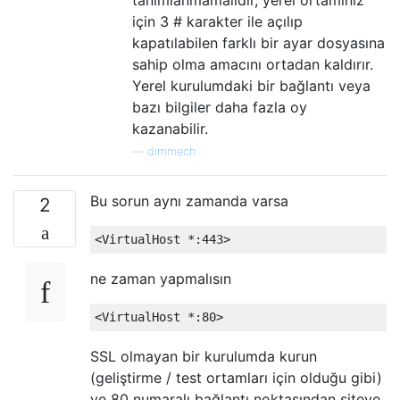
için 3 # karakter ile açılıp
kapatılabilen farklı bir ayar dosyasına
sahip olma amacını ortadan kaldırır.
Yerel kurulumdaki bir bağlantı veya
bazı bilgiler daha fazla oy
kazanabilir.
—
dimmech
Bu sorun aynı zamanda varsa
2
<VirtualHost
 *:443
>
ne zaman yapmalısın
<VirtualHost
 *:80
>
SSL olmayan bir kurulumda kurun
(geliştirme / test ortamları için olduğu gibi)
ve 80 numaralı bağlantı noktasından siteye