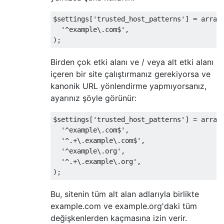
$settings
[
'trusted_host_patterns'
]
=
 array
'^example\.com$'
,
);
Birden çok etki alanı ve / veya alt etki alanı
içeren bir site çalıştırmanız gerekiyorsa ve
kanonik URL yönlendirme yapmıyorsanız,
ayarınız şöyle görünür:
$settings
[
'trusted_host_patterns'
]
=
 array
'^example\.com$'
,
'^.+\.example\.com$'
,
'^example\.org'
,
'^.+\.example\.org'
,
);
Bu, sitenin tüm alt alan adlarıyla birlikte
example.com ve example.org'daki tüm
değişkenlerden kaçmasına izin verir.