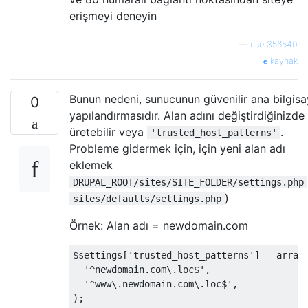
erişmeyi deneyin
—
user356540
kaynak
Bunun nedeni, sunucunun güvenilir ana bilgisa
0
yapılandırmasıdır. Alan adını değiştirdiğinizde
üretebilir veya
.
'trusted_host_patterns'
Probleme gidermek için, için yeni alan adı
eklemek
DRUPAL_ROOT/sites/SITE_FOLDER/settings.php
)
sites/defaults/settings.php
Örnek: Alan adı = newdomain.com
$settings
[
'trusted_host_patterns'
]
=
 array
'^newdomain.com\.loc$'
,
'^www\.newdomain.com\.loc$'
,
);