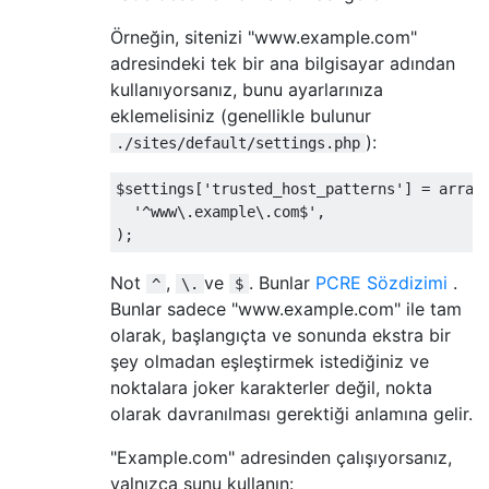
Örneğin, sitenizi "www.example.com"
adresindeki tek bir ana bilgisayar adından
kullanıyorsanız, bunu ayarlarınıza
eklemelisiniz (genellikle bulunur
):
./sites/default/settings.php
$settings
[
'trusted_host_patterns'
]
=
 array
'^www\.example\.com$'
,
);
Not
,
ve
. Bunlar
PCRE Sözdizimi
.
^
\.
$
Bunlar sadece "www.example.com" ile tam
olarak, başlangıçta ve sonunda ekstra bir
şey olmadan eşleştirmek istediğiniz ve
noktalara joker karakterler değil, nokta
olarak davranılması gerektiği anlamına gelir.
"Example.com" adresinden çalışıyorsanız,
yalnızca şunu kullanın: