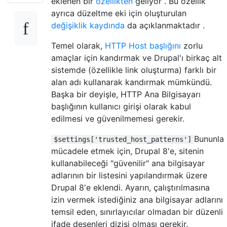
eklenen bir
özellikten
geliyor . Bu özellik
ayrıca düzeltme eki için oluşturulan
değişiklik kaydında
da açıklanmaktadır .
Temel olarak,
HTTP Host başlığını
zorlu
amaçlar için kandırmak ve Drupal'ı birkaç alt
sistemde (özellikle link oluşturma) farklı bir
alan adı kullanarak kandırmak mümkündü.
Başka bir deyişle, HTTP Ana Bilgisayarı
başlığının kullanıcı girişi olarak kabul
edilmesi ve güvenilmemesi gerekir.
Bununla
$settings['trusted_host_patterns']
mücadele etmek için, Drupal 8'e, sitenin
kullanabileceği "güvenilir" ana bilgisayar
adlarının bir listesini yapılandırmak üzere
Drupal 8'e eklendi. Ayarın, çalıştırılmasına
izin vermek istediğiniz ana bilgisayar adlarını
temsil eden, sınırlayıcılar olmadan bir düzenli
ifade desenleri dizisi olması gerekir.