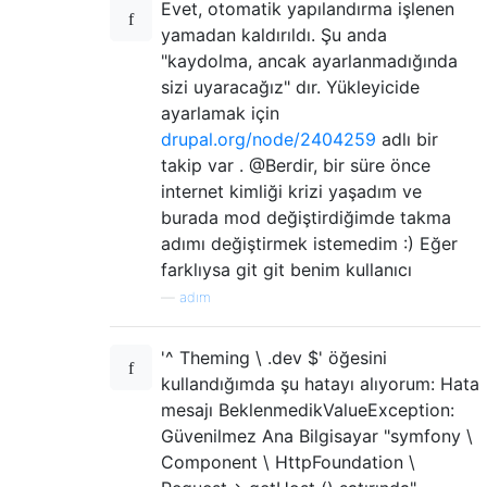
Evet, otomatik yapılandırma işlenen
yamadan kaldırıldı. Şu anda
"kaydolma, ancak ayarlanmadığında
sizi uyaracağız" dır. Yükleyicide
ayarlamak için
drupal.org/node/2404259
adlı bir
takip var . @Berdir, bir süre önce
internet kimliği krizi yaşadım ve
burada mod değiştirdiğimde takma
adımı değiştirmek istemedim :) Eğer
farklıysa git git benim kullanıcı
—
adım
'^ Theming \ .dev $' öğesini
kullandığımda şu hatayı alıyorum: Hata
mesajı BeklenmedikValueException:
Güvenilmez Ana Bilgisayar "symfony \
Component \ HttpFoundation \