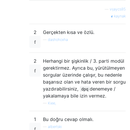
—
vijaycs85
kaynak
2
Gerçekten kısa ve özlü.
—
dashohoxha
2
Herhangi bir şişkinlik / 3. parti modül
gerektirmez. Ayrıca bu, yürütülmeyen
sorgular üzerinde çalışır, bu nedenle
başarısız olan ve hata veren bir sorgu
yazdırabilirsiniz,
denemeye /
dpq
yakalamaya bile izin vermez.
—
Kiee,
1
Bu doğru cevap olmalı.
—
albertski