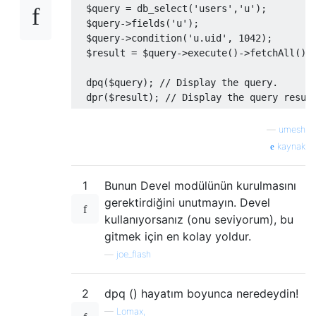
  $query 
=
 db_select
(
'users'
,
'u'
);
  $query
->
fields
(
'u'
);
  $query
->
condition
(
'u.uid'
,
1042
);
  $result 
=
 $query
->
execute
()->
fetchAll
();
  dpq
(
$query
);
// Display the query. 
  dpr
(
$result
);
// Display the query resul
—
umesh
kaynak
1
Bunun Devel modülünün kurulmasını
gerektirdiğini unutmayın. Devel
kullanıyorsanız (onu seviyorum), bu
gitmek için en kolay yoldur.
—
joe_flash
2
dpq () hayatım boyunca neredeydin!
—
Lomax,