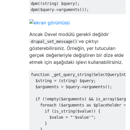
dpm
((
string
)
 $query
);
dpm
(
$query
->
arguments
());
Ancak Devel modülü gerekli değildir
ve çıktıyı
drupal_set_message()
gösterebilirsiniz. Örneğin, yer tutucuları
gerçek değerleriyle değiştiren bir dize elde
etmek için aşağıdaki işlevi kullanabilirsiniz.
function
 _get_query_string
(
SelectQueryInte
  $string 
=
(
string
)
 $query
;
  $arguments 
=
 $query
->
arguments
();
if
(!
empty
(
$arguments
)
&&
 is_array
(
$argu
foreach
(
$arguments 
as
 $placeholder 
=>
if
(
is_string
(
$value
))
{
        $value 
=
"'$value'"
;
}
}