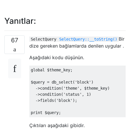
Yanıtlar:
Bir
67
SelectQuery
SelectQuery::__toString()
dize gereken bağlamlarda denilen uygular .
Aşağıdaki kodu düşünün.
global
 $theme_key
;
$query 
=
 db_select
(
'block'
)
->
condition
(
'theme'
,
 $theme_key
)
->
condition
(
'status'
,
1
)
->
fields
(
'block'
);
print
 $query
;
Çıktıları aşağıdaki gibidir.