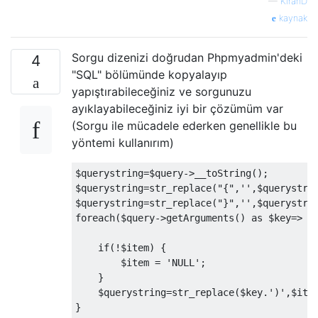
—
KiranD
kaynak
Sorgu dizenizi doğrudan Phpmyadmin'deki
4
"SQL" bölümünde kopyalayıp
yapıştırabileceğiniz ve sorgunuzu
ayıklayabileceğiniz iyi bir çözümüm var
(Sorgu ile mücadele ederken genellikle bu
yöntemi kullanırım)
$querystring
=
$query
->
__toString
();
$querystring
=
str_replace
(
"{"
,
''
,
$querystri
$querystring
=
str_replace
(
"}"
,
''
,
$querystri
foreach
(
$query
->
getArguments
()
as
 $key
=>
 $
if
(!
$item
)
{
        $item 
=
'NULL'
;
}
    $querystring
=
str_replace
(
$key
.
')'
,
$ite
}