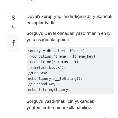
Devel'i kurup yapılandırdığınızda yukarıdaki
8
cevaplar iyidir.
Sorguyu Devel olmadan yazdırmanın en iyi
yolu aşağıdaki gibidir.
$query 
=
 db_select
(
'block'
)
->
condition
(
'theme'
,
 $theme_key
)
->
condition
(
'status'
,
1
)
->
fields
(
'block'
);
//One way
echo $query
->
__toString
();
// Second way
echo 
(
string
)
$query
;
Sorguyu yazdırmak için yukarıdaki
yöntemlerden birini kullanabiliriz.