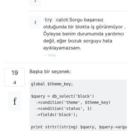
Sorgu başarısız
try
catch
olduğunda bir blokta iş görünmüyor .
Öyleyse benim durumumda yardımcı
değil, eğer bozuk sorguyu hata
ayıklayamazsam.
—
Kiee,
Başka bir seçenek:
19
global
 $theme_key
;
$query 
=
 db_select
(
'block'
)
->
condition
(
'theme'
,
 $theme_key
)
->
condition
(
'status'
,
1
)
->
fields
(
'block'
);
print
 strtr
((
string
)
 $query
,
 $query
->
argum