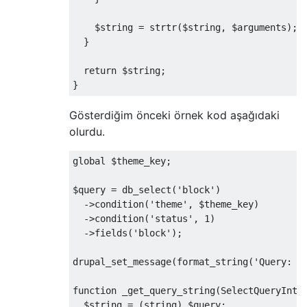
    $string 
=
 strtr
(
$string
,
 $arguments
);
}
return
 $string
;
}
Gösterdiğim önceki örnek kod aşağıdaki
olurdu.
global
 $theme_key
;
$query 
=
 db_select
(
'block'
)
->
condition
(
'theme'
,
 $theme_key
)
->
condition
(
'status'
,
1
)
->
fields
(
'block'
);
drupal_set_message
(
format_string
(
'Query: %
function
 _get_query_string
(
SelectQueryInte
  $string 
=
(
string
)
 $query
;