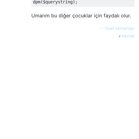
dpm
(
$querystring
);
Umarım bu diğer çocuklar için faydalı olur.
—
Yusef Mohamadi
kaynak