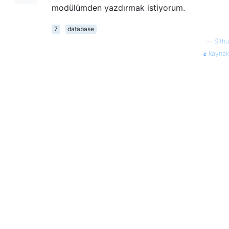
modülümden yazdırmak istiyorum.
7
database
—
Sithu
kaynak