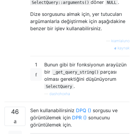
döner
.
SelectQuery::arguments()
NULL
Dize sorgusunu almak için, yer tutucuları
argümanlarla değiştirmek için aşağıdakine
benzer bir işlev kullanabilirsiniz.
—
kiamlaluno
kaynak
1
Bunun gibi bir fonksiyonun arayüzün
bir
parçası
_get_query_string()
olması gerektiğini düşünüyorum
.
SelectQuery
—
dashohoxha
Sen kullanabilirsiniz
DPQ ()
sorgusu ve
46
görüntülemek için
DPR ()
sonucunu
görüntülemek için.