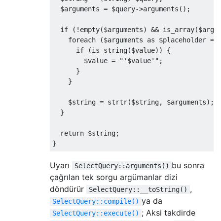
  $arguments 
=
 $query
->
arguments
();
if
(!
empty
(
$arguments
)
&&
 is_array
(
$argu
foreach
(
$arguments 
as
 $placeholder 
=>
if
(
is_string
(
$value
))
{
        $value 
=
"'$value'"
;
}
}
    $string 
=
 strtr
(
$string
,
 $arguments
);
}
return
 $string
;
}
Uyarı
bu sonra
SelectQuery::arguments()
çağrılan tek sorgu argümanlar dizi
döndürür
,
SelectQuery::__toString()
ya da
SelectQuery::compile()
; Aksi takdirde
SelectQuery::execute()