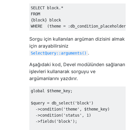
SELECT
 block
.*
FROM
{
block
}
 block
WHERE
(
theme 
=
:
db_condition_placeholder_
Sorgu için kullanılan argüman dizisini almak
için arayabilirsiniz
.
SelectQuery::arguments()
Aşağıdaki kod, Devel modülünden sağlanan
işlevleri kullanarak sorguyu ve
argümanlarını yazdırır.
global
 $theme_key
;
$query 
=
 db_select
(
'block'
)
->
condition
(
'theme'
,
 $theme_key
)
->
condition
(
'status'
,
1
)
->
fields
(
'block'
);