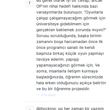
Bu genel olarak iyi bir cevap, ancak
OP'nin nihai hedefi hakkında bazı
varsayımlarda bulunuyor. “Oyunlarla
çalışıp çalışamayacağımı görmek için
üniversiteye gidebilmem için
gerçekten beklemek zorunda mıyım?”
Sorusu sorulduğunda, başka birinin
zamanını boşa harcamadan önce ilk
önce programcı sanatı ile kendi
başınıza birkaç küçük oyun yapmayı
tavsiye ederim. yapışıp
yapamayacağınızı görmek için. Ve
sonra, insanlarla iletişim kurmaya
başladığınızda, öğrenim sürecinizde
hala erken olduğunuzu açıkça belirtin
ve bu bir öğrenme projesidir.
—
14'te atıyor
@jhocking: op her zaman bir yazılım