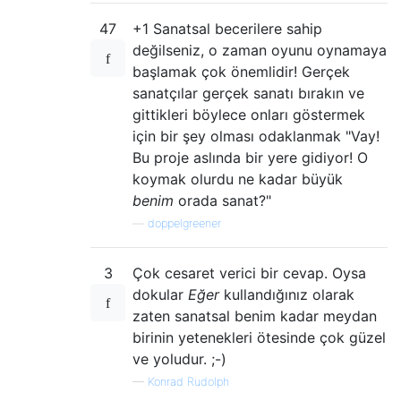
47
+1 Sanatsal becerilere sahip
değilseniz, o zaman oyunu oynamaya
başlamak çok önemlidir! Gerçek
sanatçılar gerçek sanatı bırakın ve
gittikleri böylece onları göstermek
için bir şey olması odaklanmak "Vay!
Bu proje aslında bir yere gidiyor! O
koymak olurdu ne kadar büyük
benim
orada sanat?"
—
doppelgreener
3
Çok cesaret verici bir cevap. Oysa
dokular
Eğer
kullandığınız olarak
zaten sanatsal benim kadar meydan
birinin yetenekleri ötesinde çok güzel
ve yoludur. ;-)
—
Konrad Rudolph