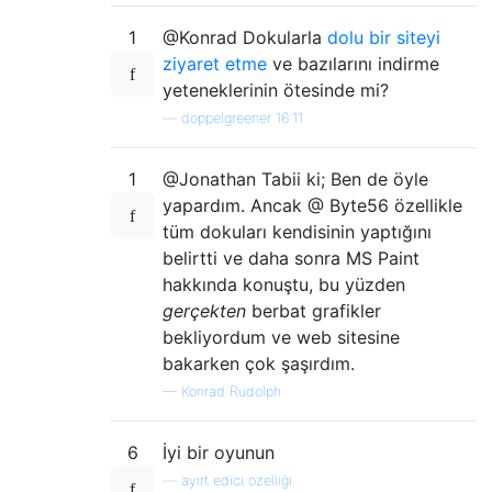
1
@Konrad Dokularla
dolu bir siteyi
ziyaret etme
ve bazılarını indirme
yeteneklerinin ötesinde mi?
—
doppelgreener 16:11
1
@Jonathan Tabii ki; Ben de öyle
yapardım. Ancak @ Byte56 özellikle
tüm dokuları kendisinin yaptığını
belirtti ve daha sonra MS Paint
hakkında konuştu, bu yüzden
gerçekten
berbat grafikler
bekliyordum ve web sitesine
bakarken çok şaşırdım.
—
Konrad Rudolph
6
İyi bir oyunun
—
ayırt edici özelliği