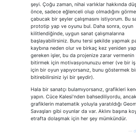
şeyi. Çoğu zaman, nihai varlıklar hakkında 
önce, sadece eğlenceli olup olmadığını görme
çabucak bir şeyler çalışmasını istiyorum. Bu s
prototip yap ve oyunu bul. Daha sonra, oyun
kilitlendiğinde, uygun sanat çalışmalarına
başlayabilirsiniz. Bunu tersi şekilde yapmak p
kaybına neden olur ve birkaç kez yeniden yap
gereken işler, bu da projenize zarar vermenin y
bitirmek için motivasyonunuzu emer (ve bir i
için bir oyun yapıyorsanız, bunu göstermek bi
bitirebilirsiniz iyi bir şeydir).
Hala bir sanatçı bulamıyorsanız, grafikleri ken
yapın. Cüce Kalesi'nden bahsediliyordu, anca
grafiklerin matematik yoluyla yaratıldığı Geom
Savaşları gibi oyunlar da var. Aklını başına k
etrafta dolaşmak için her şey mümkündür.
—
d