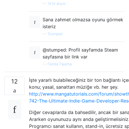
—
14'te atıyor
Sana zahmet olmazsa oyunu görmek
isteriz
—
Stumped
@stumped: Profil sayfamda Steam
sayfasına bir link var
—
Panda Pajama
İşte yararlı bulabileceğiniz bir ton bağlantı içe
12
konu; yasal, sanattan müziğe vb. her şey.
http://www.mangatutorials.com/forum/showt
742-The-Ultimate-Indie-Game-Developer-Res
Diğer cevaplarda da bahsedilir, ancak bir sana
Ararken oyununuzu aynı anda geliştirmelisiniz
Programcı sanat kullanın, stand-in, ücretsiz sp