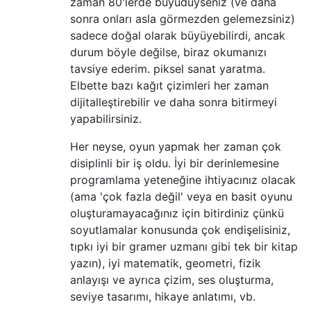
zaman 80'lerde büyüdüyseniz (ve daha
sonra onları asla görmezden gelemezsiniz)
sadece doğal olarak büyüyebilirdi, ancak
durum böyle değilse, biraz okumanızı
tavsiye ederim. piksel sanat yaratma.
Elbette bazı kağıt çizimleri her zaman
dijitalleştirebilir ve daha sonra bitirmeyi
yapabilirsiniz.
Her neyse, oyun yapmak her zaman çok
disiplinli bir iş oldu. İyi bir derinlemesine
programlama yeteneğine ihtiyacınız olacak
(ama 'çok fazla değil' veya en basit oyunu
oluşturamayacağınız için bitirdiniz çünkü
soyutlamalar konusunda çok endişelisiniz,
tıpkı iyi bir gramer uzmanı gibi tek bir kitap
yazın), iyi matematik, geometri, fizik
anlayışı ve ayrıca çizim, ses oluşturma,
seviye tasarımı, hikaye anlatımı, vb.