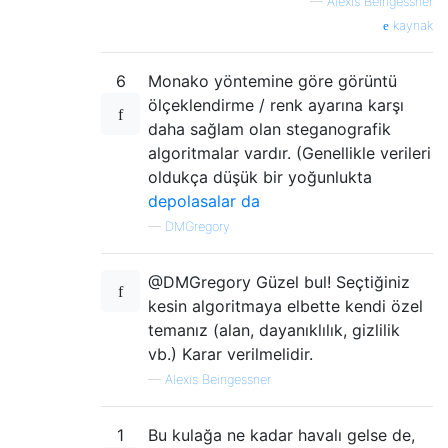
—
Alexis Beingessner
kaynak
6
Monako yöntemine göre görüntü
ölçeklendirme / renk ayarına karşı
daha sağlam olan steganografik
algoritmalar vardır. (Genellikle verileri
oldukça düşük bir yoğunlukta
depolasalar da
—
DMGregory
@DMGregory Güzel bul! Seçtiğiniz
kesin algoritmaya elbette kendi özel
temanız (alan, dayanıklılık, gizlilik
vb.) Karar verilmelidir.
—
Alexis Beingessner
1
Bu kulağa ne kadar havalı gelse de,