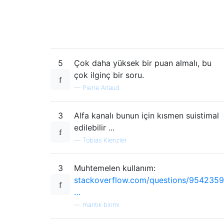
5
Çok daha yüksek bir puan almalı, bu
çok ilginç bir soru.
—
Pierre Arlaud
3
Alfa kanalı bunun için kısmen suistimal
edilebilir ...
—
Tobias Kienzler
3
Muhtemelen kullanım:
stackoverflow.com/questions/9542359
…
—
mantık birimi