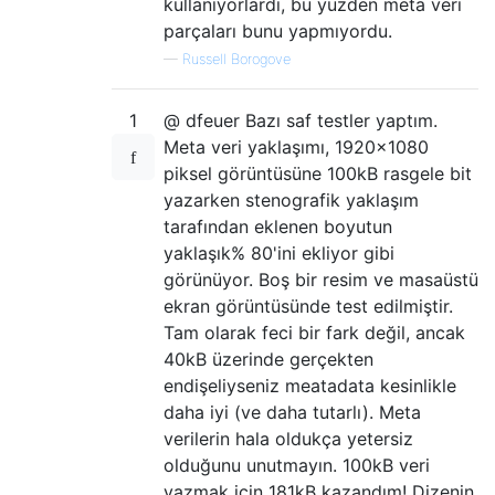
kullanıyorlardı, bu yüzden meta veri
parçaları bunu yapmıyordu.
—
Russell Borogove
1
@ dfeuer Bazı saf testler yaptım.
Meta veri yaklaşımı, 1920x1080
piksel görüntüsüne 100kB rasgele bit
yazarken stenografik yaklaşım
tarafından eklenen boyutun
yaklaşık% 80'ini ekliyor gibi
görünüyor. Boş bir resim ve masaüstü
ekran görüntüsünde test edilmiştir.
Tam olarak feci bir fark değil, ancak
40kB üzerinde gerçekten
endişeliyseniz meatadata kesinlikle
daha iyi (ve daha tutarlı). Meta
verilerin hala oldukça yetersiz
olduğunu unutmayın. 100kB veri
yazmak için 181kB kazandım! Dizenin