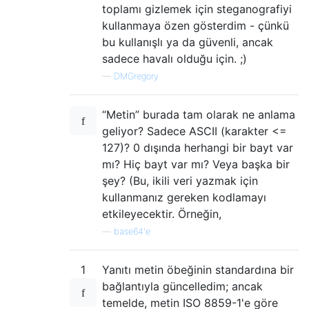
toplamı gizlemek için steganografiyi
kullanmaya özen gösterdim - çünkü
bu kullanışlı ya da güvenli, ancak
sadece havalı olduğu için. ;)
—
DMGregory
“Metin” burada tam olarak ne anlama
geliyor? Sadece ASCII (karakter <=
127)? 0 dışında herhangi bir bayt var
mı? Hiç bayt var mı? Veya başka bir
şey? (Bu, ikili veri yazmak için
kullanmanız gereken kodlamayı
etkileyecektir. Örneğin,
—
base64'e
1
Yanıtı metin öbeğinin standardına bir
bağlantıyla güncelledim; ancak
temelde, metin ISO 8859-1'e göre