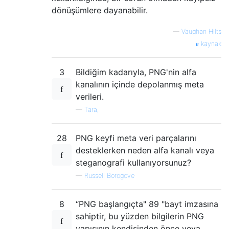
dönüşümlere dayanabilir.
—
Vaughan Hilts
kaynak
3
Bildiğim kadarıyla, PNG'nin alfa
kanalının içinde depolanmış meta
verileri.
—
Tara,
28
PNG keyfi meta veri parçalarını
desteklerken neden alfa kanalı veya
steganografi kullanıyorsunuz?
—
Russell Borogove
8
“PNG başlangıçta" 89 "bayt imzasına
sahiptir, bu yüzden bilgilerin PNG
yapısının kendisinden önce veya