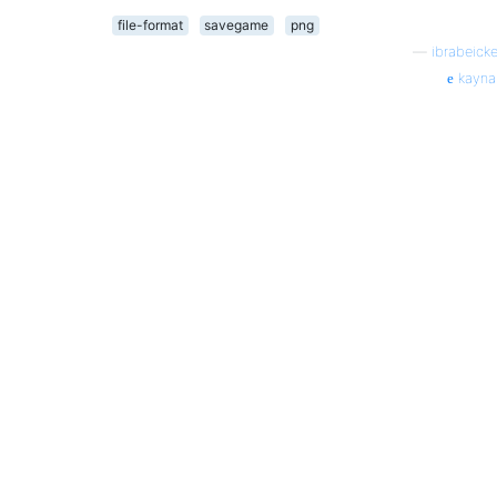
file-format
savegame
png
—
ibrabeicke
kayna