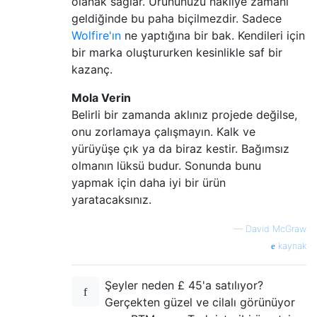
olanak sağlar. Ürününüzü nakliye zamanı
geldiğinde bu paha biçilmezdir. Sadece
Wolfire'ın
ne yaptığına bir bak. Kendileri için
bir marka oluştururken kesinlikle saf bir
kazanç.
Mola Verin
Belirli bir zamanda aklınız projede değilse,
onu zorlamaya çalışmayın. Kalk ve
yürüyüşe çık ya da biraz kestir. Bağımsız
olmanın lüksü budur. Sonunda bunu
yapmak için daha iyi bir ürün
yaratacaksınız.
—
David McGraw
kaynak
Şeyler neden £ 45'a satılıyor?
Gerçekten güzel ve cilalı görünüyor