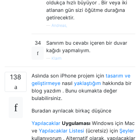
oldukça hızlı büyüyor . Bir veya iki
atlanan gün sizi öğütme durağına
getirecektir.
—
Andreas,
34
Sanırım bu cevabı içeren bir duvar
kağıdı yapmalıyım.
—
Klaim
Aslında son iPhone projem için
tasarım ve
138
geliştirmeye
nasıl
yaklaştığım
hakkında bir
blog yazdım . Bunu okumakta değer
bulabilirsiniz.
Buradan ayrılacak birkaç düşünce
Yapılacaklar
Uygulaması
Windows için Mac
ve
Yapılacaklar
Listesi
(ücretsiz) için
Şeyler
kullanıyorum . Alternatif olarak, yapılacaklar