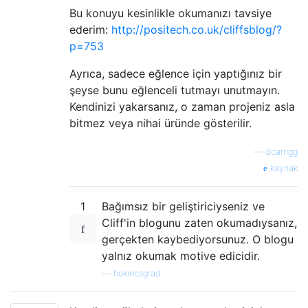
Bu konuyu kesinlikle okumanızı tavsiye
ederim:
http://positech.co.uk/cliffsblog/?
p=753
Ayrıca, sadece eğlence için yaptığınız bir
şeyse bunu eğlenceli tutmayı unutmayın.
Kendinizi yakarsanız, o zaman projeniz asla
bitmez veya nihai üründe gösterilir.
—
dcarrigg
kaynak
1
Bağımsız bir geliştiriciyseniz ve
Cliff'in blogunu zaten okumadıysanız,
gerçekten kaybediyorsunuz. O blogu
yalnız okumak motive edicidir.
—
hokiecsgrad