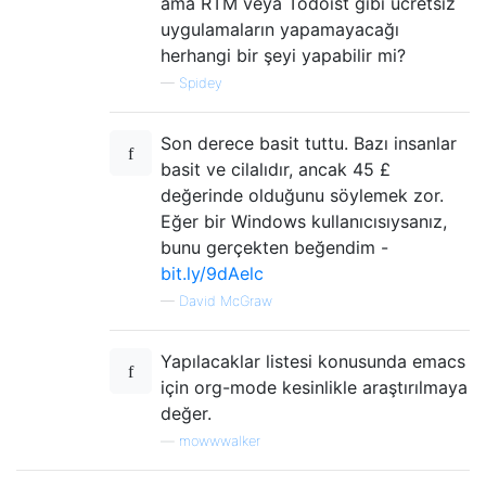
ama RTM veya Todoist gibi ücretsiz
uygulamaların yapamayacağı
herhangi bir şeyi yapabilir mi?
—
Spidey
Son derece basit tuttu. Bazı insanlar
basit ve cilalıdır, ancak 45 £
değerinde olduğunu söylemek zor.
Eğer bir Windows kullanıcısıysanız,
bunu gerçekten beğendim -
bit.ly/9dAelc
—
David McGraw
Yapılacaklar listesi konusunda emacs
için org-mode kesinlikle araştırılmaya
değer.
—
mowwwalker