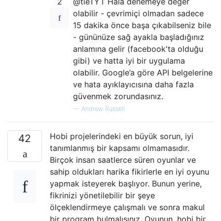
2
@tieTYT Hala denemeye değer
olabilir - çevrimiçi olmadan sadece
15 dakika önce başa çıkabilseniz bile
- gününüze sağ ayakla başladığınız
anlamına gelir (facebook'ta olduğu
gibi) ve hatta iyi bir uygulama
olabilir. Google’a göre API belgelerine
ve hata ayıklayıcısına daha fazla
güvenmek zorundasınız.
—
Andrew Russell
Hobi projelerindeki en büyük sorun, iyi
42
tanımlanmış bir kapsamı olmamasıdır.
Birçok insan saatlerce süren oyunlar ve
sahip oldukları harika fikirlerle en iyi oyunu
yapmak isteyerek başlıyor. Bunun yerine,
fikrinizi yönetilebilir bir şeye
ölçeklendirmeye çalışmalı ve sonra makul
bir program bulmalısınız. Oyunun, hobi bir