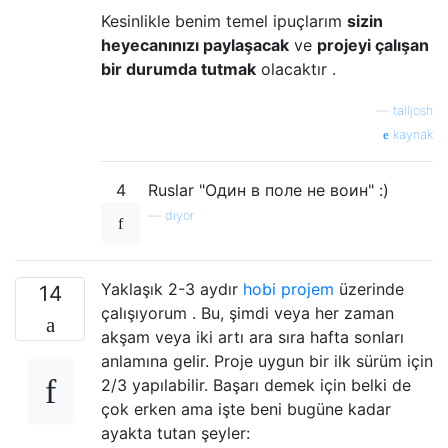
Kesinlikle benim temel ipuçlarım
sizin
heyecanınızı paylaşacak
ve
projeyi çalışan
bir durumda tutmak
olacaktır .
—
talljosh
kaynak
4
Ruslar "Один в поле не воин" :)
—
diyor
Yaklaşık 2-3 aydır
hobi projem
üzerinde
14
çalışıyorum . Bu, şimdi veya her zaman
akşam veya iki artı ara sıra hafta sonları
anlamına gelir. Proje uygun bir ilk sürüm için
2/3 yapılabilir. Başarı demek için belki de
çok erken ama işte beni bugüne kadar
ayakta tutan şeyler: