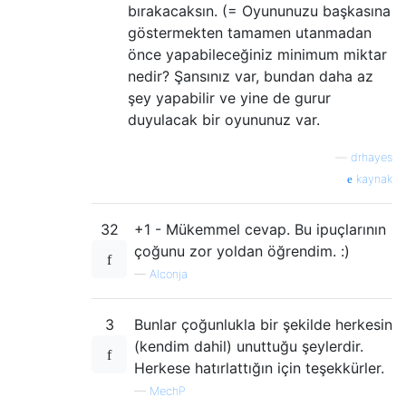
bırakacaksın. (= Oyununuzu başkasına
göstermekten tamamen utanmadan
önce yapabileceğiniz minimum miktar
nedir? Şansınız var, bundan daha az
şey yapabilir ve yine de gurur
duyulacak bir oyununuz var.
—
drhayes
kaynak
32
+1 - Mükemmel cevap. Bu ipuçlarının
çoğunu zor yoldan öğrendim. :)
—
Alconja
3
Bunlar çoğunlukla bir şekilde herkesin
(kendim dahil) unuttuğu şeylerdir.
Herkese hatırlattığın için teşekkürler.
—
MechP