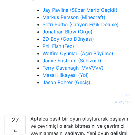
Jay Pavlina (Süper Mario Geçidi)
Markus Persson (Minecraft)
Petri Purho (Crayon Fizik Deluxe)
Jonathan Blow (Örgü)
2D Boy (Goo Dünyası)
Phil Fish (Fez)
Wolfire Oyunları (Aşırı Büyüme)
Jamie Fristrom (Schizoid)
Terry Cavanagh (VVVVVV)
Masal Hikayesi (Yol)
Jason Rohrer (Geçiş)
—
pek
kaynak
Aptalca basit bir oyun oluşturarak başlayın
27
ve çevrimiçi olarak bitmesini ve çevrimiçi
yayınlanmasını sağlayın. Yeni oyun gelişimi