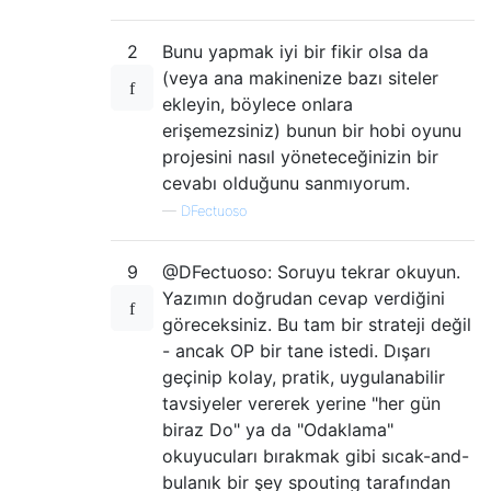
2
Bunu yapmak iyi bir fikir olsa da
(veya ana makinenize bazı siteler
ekleyin, böylece onlara
erişemezsiniz) bunun bir hobi oyunu
projesini nasıl yöneteceğinizin bir
cevabı olduğunu sanmıyorum.
—
DFectuoso
9
@DFectuoso: Soruyu tekrar okuyun.
Yazımın doğrudan cevap verdiğini
göreceksiniz. Bu tam bir strateji değil
- ancak OP bir tane istedi. Dışarı
geçinip kolay, pratik, uygulanabilir
tavsiyeler vererek yerine "her gün
biraz Do" ya da "Odaklama"
okuyucuları bırakmak gibi sıcak-and-
bulanık bir şey spouting tarafından