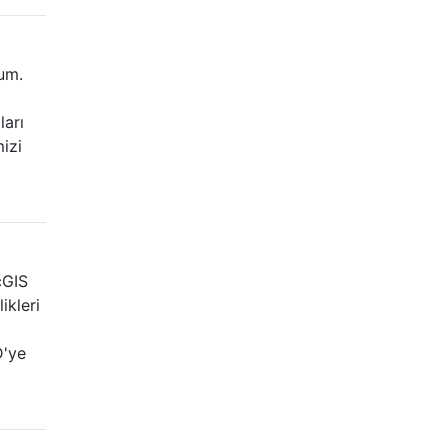
rum.
i
ları
izi
cGIS
ikleri
D'ye