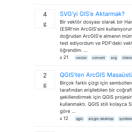
SVG'yi GIS’e Aktarmak?
4
Bir vektör dosyası olarak bir Ha
(ESRI'nin ArcGIS'sini kullanıyo
doğrudan ArcGIS'e almanın mümkü
test ediyordum ve PDF'deki vekt
öğrendim. …
21
vector
convert
svg
intero
QGIS'ten ArcGIS Masaüstün
2
Birçok farklı çizgi için semboll
tarafından erişilebilen bir coğraf
şekillendirmek için QGIS projesin
kullanmaktı. QGIS stili kolayca 
göre …
12
qgis
arcgis-desktop
symbol