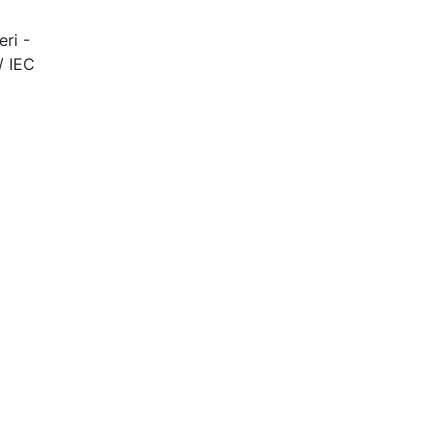
eri -
/ IEC