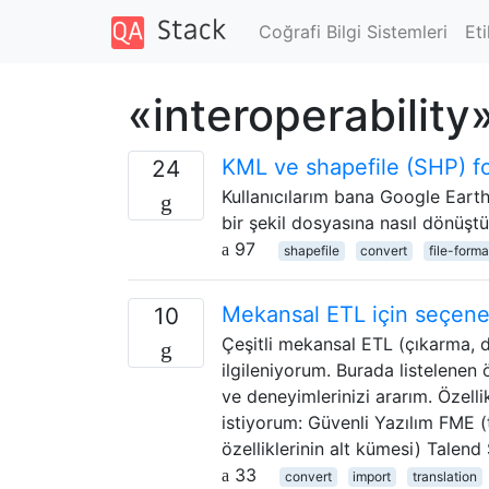
Coğrafi Bilgi Sistemleri
Eti
«interoperability
KML ve shapefile (SHP) f
24
Kullanıcılarım bana Google Earth k
bir şekil dosyasına nasıl dönüştü
97
shapefile
convert
file-forma
Mekansal ETL için seçenek
10
Çeşitli mekansal ETL (çıkarma, dö
ilgileniyorum. Burada listelenen ö
ve deneyimlerinizi ararım. Özelli
istiyorum: Güvenli Yazılım FME (te
özelliklerinin alt kümesi) Talend
33
convert
import
translation