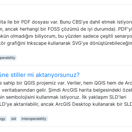
rita ile bir PDF dosyası var. Bunu CBS'ye dahil etmek istiyo
rum, ancak herhangi bir FOSS çözümü de iyi durumda). PDF'y
n olmadığını biliyorum, bu yüzden sadece çeşitli senaryo
ör grafiğini Inkscape kullanarak SVG'ye dönüştürebileceğim
perability
e stiller mi aktarıyorsunuz?
ere sahip bir QGIS projemiz var. Veriler, hem QGIS hem de Ar
i veritabanından gelir. Şimdi ArcGIS harita belgesindeki özell
in sembolojisini kullanmak istiyoruz. İlk yaklaşım SLD'leri
SLD'ye aktarılabilir, ancak ArcGIS Desktop kullanarak bir SL
ogy
sld
interoperability