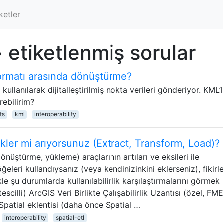
ketler
» etiketlenmiş sorular
ormatı arasında dönüştürme?
ullanılarak dijitalleştirilmiş nokta verileri gönderiyor. KML’l
rebilirim?
ts
kml
interoperability
ler mi arıyorsunuz (Extract, Transform, Load)?
nüştürme, yükleme) araçlarının artıları ve eksileri ile
ğeleri kullandıysanız (veya kendinizinkini eklerseniz), fikirle
kle şu durumlarda kullanılabilirlik karşılaştırmalarını görmek
scilli) ArcGIS Veri Birlikte Çalışabilirlik Uzantısı (özel, FME
 Spatial eklentisi (daha önce Spatial …
interoperability
spatial-etl