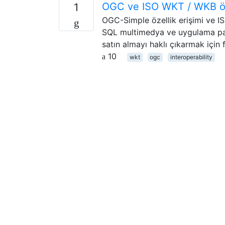
OGC ve ISO WKT / WKB özel
1
OGC-Simple özellik erişimi ve ISO
SQL multimedya ve uygulama pake
satın almayı haklı çıkarmak için 
10
wkt
ogc
interoperability