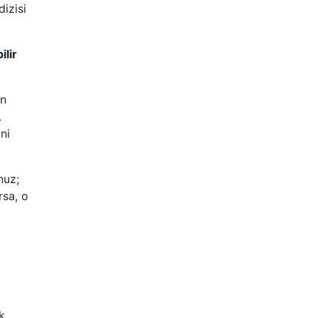
izisi
ilir
an
.
ni
nuz;
rsa, o
k