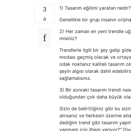
1) Tasarım eğilimi yaratan nedir
3
Genellikle bir grup insanın orijin
2) Her zaman en yeni trendle uğr
misiniz?
Trendlerle ilgili bir şey gelip gi
modası geçmiş olacak ve ortaya
odak noktanız kaliteli tasarım o
şeyin algısı olarak dahil edebili
sağlamalısınız.
3) Bir sonraki tasarım trendi nas
olduğundan çok daha büyük olabi
Sizin de belirttiğiniz gibi bu sizi
alırsanız ve herkesin üzerine atl
dediğim trend gibi tasarım yapm
yapmam için ilham veriyor?" Diy