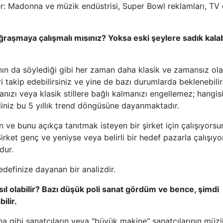
ler: Madonna ve müzik endüstrisi, Super Bowl reklamları, TV d
raşmaya çalışmalı mısınız? Yoksa eski şeylere sadık kalab
ının da söylediği gibi her zaman daha klasik ve zamansız ol
ri takip edebilirsiniz ve yine de bazı durumlarda beklenebilir
nızı veya klasik stillere bağlı kalmanızı engellemez; hangisi
liniz bu 5 yıllık trend döngüsüne dayanmaktadır.
n ve bunu açıkça tanıtmak isteyen bir şirket için çalışıyorsu
Şirket genç ve yeniyse veya belirli bir hedef pazarla çalışıyo
dur.
definize dayanan bir analizdir.
sıl olabilir? Bazı düşük poli sanat gördüm ve bence, şimdi
ilir.
a gibi sanatçıların veya "büyük makine" sanatçılarının müzi