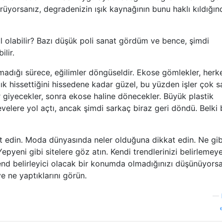
üyorsanız, degradenizin ışık kaynağının bunu haklı kıldığın
ıl olabilir? Bazı düşük poli sanat gördüm ve bence, şimdi
lir.
madığı sürece, eğilimler döngüseldir. Ekose gömlekler, herk
ık hissettiğini hissedene kadar güzel, bu yüzden işler çok 
 giyecekler, sonra ekose haline dönecekler. Büyük plastik
evelere yol açtı, ancak şimdi sarkaç biraz geri döndü. Belki
at edin. Moda dünyasında neler olduğuna dikkat edin. Ne gib
Yepyeni gibi sitelere göz atın. Kendi trendlerinizi belirlemey
trend belirleyici olacak bir konumda olmadığınızı düşünüyorsa
ve ne yaptıklarını görün.
—