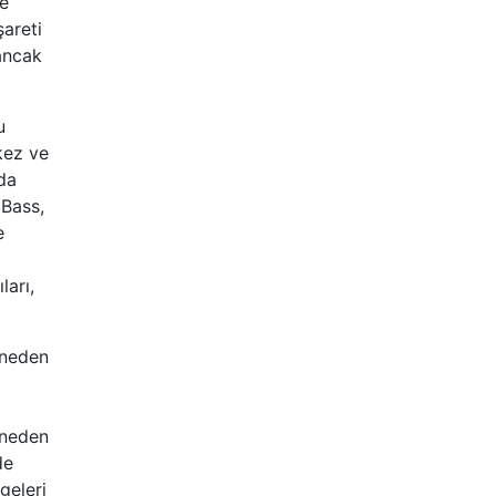
ce
areti
 ancak
u
kez ve
da
 Bass,
e
arı,
 neden
 neden
de
geleri