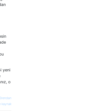
dan
esin
sade
 bu
i yeni
e
nız, o
Brendan
kaynak