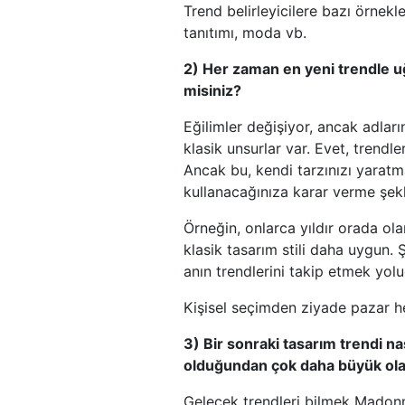
Trend belirleyicilere bazı örnek
tanıtımı, moda vb.
2) Her zaman en yeni trendle uğ
misiniz?
Eğilimler değişiyor, ancak adlar
klasik unsurlar var. Evet, trendle
Ancak bu, kendi tarzınızı yaratma
kullanacağınıza karar verme şek
Örneğin, onlarca yıldır orada ola
klasik tasarım stili daha uygun. 
anın trendlerini takip etmek yolu
Kişisel seçimden ziyade pazar he
3) Bir sonraki tasarım trendi na
olduğundan çok daha büyük olab
Gelecek trendleri bilmek Madonn