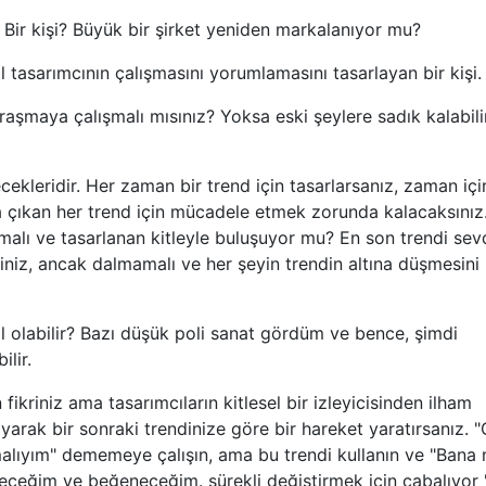
? Bir kişi? Büyük bir şirket yeniden markalanıyor mu?
al tasarımcının çalışmasını yorumlamasını tasarlayan bir kişi.
aşmaya çalışmalı mısınız? Yoksa eski şeylere sadık kalabili
decekleridir. Her zaman bir trend için tasarlarsanız, zaman iç
 çıkan her trend için mücadele etmek zorunda kalacaksınız
lmalı ve tasarlanan kitleyle buluşuyor mu? En son trendi sev
rsiniz, ancak dalmamalı ve her şeyin trendin altına düşmesini
ıl olabilir? Bazı düşük poli sanat gördüm ve bence, şimdi
lir.
n fikriniz ama tasarımcıların kitlesel bir izleyicisinden ilham
ayarak bir sonraki trendinize göre bir hareket yaratırsanız. 
alıyım" dememeye çalışın, ama bu trendi kullanın ve "Bana 
eceğim ve beğeneceğim. sürekli değiştirmek için çabalıyor "