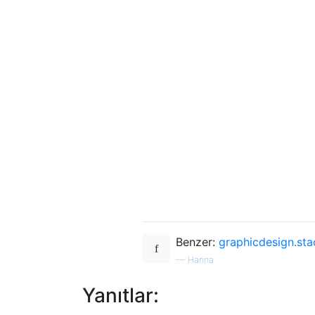
Benzer:
graphicdesign.st
—
Hanna
Yanıtlar: