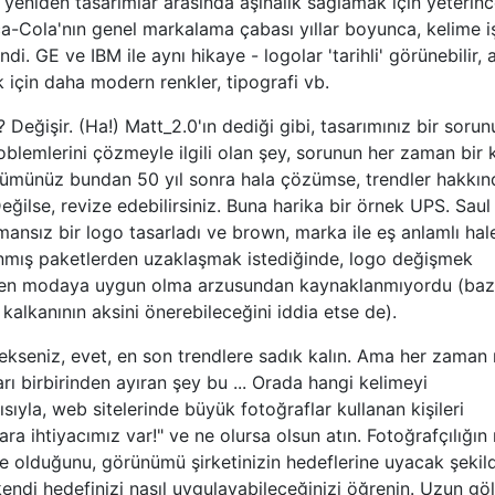
i, yeniden tasarımlar arasında aşinalık sağlamak için yeterin
a-Cola'nın genel markalama çabası yıllar boyunca, kelime iş
di. GE ve IBM ile aynı hikaye - logolar 'tarihli' görünebilir,
çin daha modern renkler, tipografi vb.
Değişir. (Ha!) Matt_2.0'ın dediği gibi, tasarımınız bir sorun
oblemlerini çözmeyle ilgili olan şey, sorunun her zaman bir 
zümünüz bundan 50 yıl sonra hala çözümse, trendler hakkın
ğilse, revize edebilirsiniz. Buna harika bir örnek UPS. Saul
ansız bir logo tasarladı ve brown, marka ile eş anlamlı hal
anmış paketlerden uzaklaşmak istediğinde, logo değişmek
men modaya uygun olma arzusundan kaynaklanmıyordu (bazıl
alkanının aksini önerebileceğini iddia etse de).
kseniz, evet, en son trendlere sadık kalın. Ama her zaman
ları birbirinden ayıran şey bu ... Orada hangi kelimeyi
ıyla, web sitelerinde büyük fotoğraflar kullanan kişileri
ra ihtiyacımız var!" ve ne olursa olsun atın. Fotoğrafçılığın
ne olduğunu, görünümü şirketinizin hedeflerine uyacak şekil
endi hedefinizi nasıl uygulayabileceğinizi öğrenin. Uzun göl