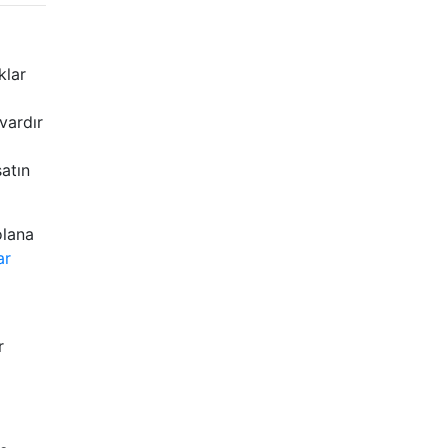
klar
 vardır
satın
olana
ar
r