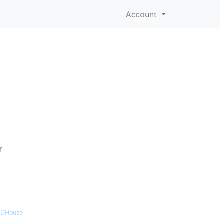
Account
r
TDHouse