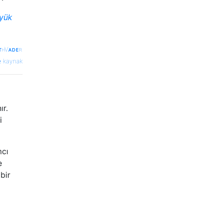
üyük
ᴛʜVᴀᴅᴇʀ
kaynak
ır.
i
mcı
e
bir