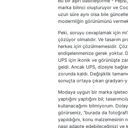
Bu bir aşırı basitleştirme - Peps
marka bilinci oluşturuyor ve Coc
uzun süre aynı olsa bile güncellen
modernliğin görünümünü vermek i
Peki, soruyu cevaplamak için mi? 
çözüyor olmalıdır. Ve tasarım pr
herkes için çözülmemesidir. Çö
endişelenmenize gerek yoktur. De
UPS için ikonik ve görünüşte zam
geldi. Ancak UPS, dizeyle bağl
zorunda kaldı. Değişiklik tama
sonuçta ortaya çıkan gradyan-y k
Modaya uygun bir marka işletece
yaptığını yaptığını bil; tasarımcı
kullanacağımı bilmiyorum. Dolayıs
görürseniz, "burada da fotoğrafla
yapıldığını, konu malzemesinin 
nasıl adapte edebileceğinizi ve k