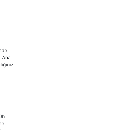
r
inde
. Ana
diğiniz
"Oh
ne
.