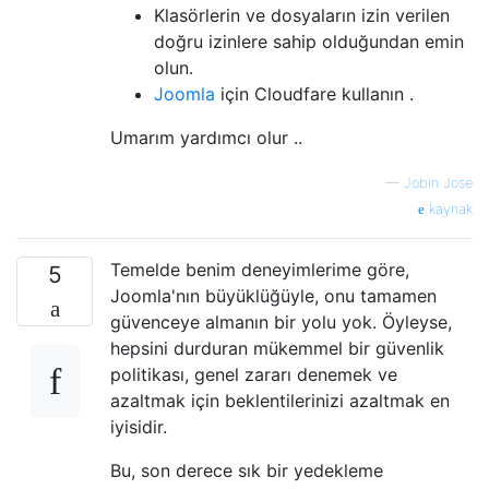
Klasörlerin ve dosyaların izin verilen
doğru izinlere sahip olduğundan emin
olun.
Joomla
için Cloudfare kullanın .
Umarım yardımcı olur ..
—
Jobin Jose
kaynak
Temelde benim deneyimlerime göre,
5
Joomla'nın büyüklüğüyle, onu tamamen
güvenceye almanın bir yolu yok. Öyleyse,
hepsini durduran mükemmel bir güvenlik
politikası, genel zararı denemek ve
azaltmak için beklentilerinizi azaltmak en
iyisidir.
Bu, son derece sık bir yedekleme