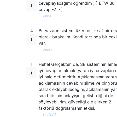
cevaplayacağımı öğrendim ;-) BTW Bu
cevap -2 :-(
—
Anibal
4
Bu yazarın sistemi üzerine ilk saf bir c
olarak bırakalım. Kendi tarzında bir çeki
var.
—
Anibal
1
Hehe! Gerçekten de, SE sisteminin amac
iyi cevapları almak' ya da iyi cevapları
iyi hale getirmektir. Açıklamasının yanı s
açıklamasının cevabını silme ve bir yor
olarak ekleyebileceğini, açıklamanın yan
sıra birisinin anlayışını geliştirdiğini de
söyleyebilirim. güvenliği ele alırken 2
faktörlü doğrulamanın etkisi.
—
NivF007