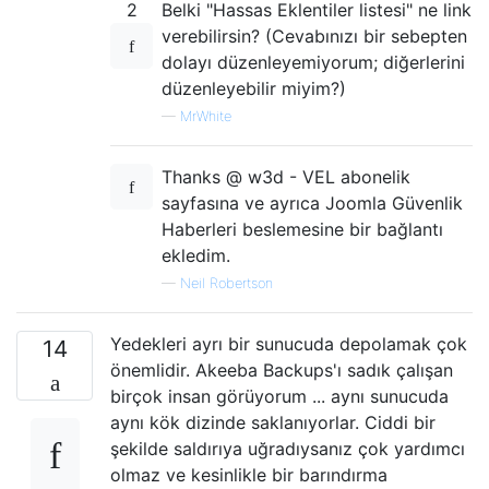
2
Belki "Hassas Eklentiler listesi" ne link
verebilirsin? (Cevabınızı bir sebepten
dolayı düzenleyemiyorum; diğerlerini
düzenleyebilir miyim?)
—
MrWhite
Thanks @ w3d - VEL abonelik
sayfasına ve ayrıca Joomla Güvenlik
Haberleri beslemesine bir bağlantı
ekledim.
—
Neil Robertson
Yedekleri ayrı bir sunucuda depolamak çok
14
önemlidir. Akeeba Backups'ı sadık çalışan
birçok insan görüyorum ... aynı sunucuda
aynı kök dizinde saklanıyorlar. Ciddi bir
şekilde saldırıya uğradıysanız çok yardımcı
olmaz ve kesinlikle bir barındırma