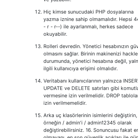
Hiç kimse sunucudaki PHP dosyalarına
yazma iznine sahip olmamalıdır. Hepsi 4
- r - r--) ile ayarlanmalı, herkes sadece
okuyabilir.
Rolleri devredin. Yönetici hesabınızın güv
olmasını sağlar. Birinin makinenizi hackl
durumunda, yönetici hesabına değil, yal
ilgili kullanıcıya erişimi olmalıdır.
Veritabanı kullanıcılarının yalnızca INSER
UPDATE ve DELETE satırları gibi komutl
vermesine izin verilmelidir. DROP tablola
izin verilmemelidir.
Arka uç klasörlerinin isimlerini değiştirin,
örneğin / admin'i / admin12345 olarak
değiştirebilirsiniz. 16. Sonuncusu fakat e
olmayanı, en son güvenlik açıkları ile gü