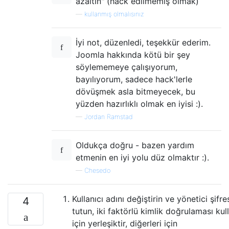
azaltın" (hack edilmemiş olmak)
—
kullanmış olmalısınız
İyi not, düzenledi, teşekkür ederim.
Joomla hakkında kötü bir şey
söylememeye çalışıyorum,
bayılıyorum, sadece hack'lerle
dövüşmek asla bitmeyecek, bu
yüzden hazırlıklı olmak en iyisi :).
—
Jordan Ramstad
Oldukça doğru - bazen yardım
etmenin en iyi yolu düz olmaktır :).
—
Chesedo
Kullanıcı adını değiştirin ve yönetici şifre
4
tutun, iki faktörlü kimlik doğrulaması kul
için yerleşiktir, diğerleri için