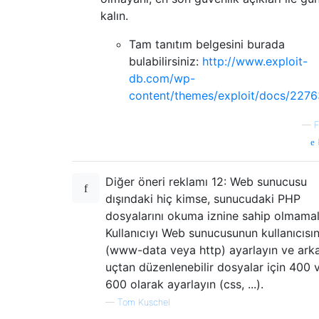
kalın.
Tam tanıtım belgesini burada
bulabilirsiniz:
http://www.exploit-
db.com/wp-
content/themes/exploit/docs/2276
—
F
Diğer öneri reklamı 12: Web sunucusu
dışındaki hiç kimse, sunucudaki PHP
dosyalarını okuma iznine sahip olmamalı
Kullanıcıyı Web sunucusunun kullanıcısı
(www-data veya http) ayarlayın ve ark
uçtan düzenlenebilir dosyalar için 400 
600 olarak ayarlayın (css, ...).
—
Tom Kuschel