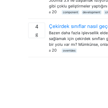
Joomla 3.x ile başlamak istiyoru
gibi çoklu geliştirmeler yaptığın
20
component
development
c
Çekirdek sınıflar nasıl geçe
4
Bazen daha fazla işlevsellik elde
sağlamak için çekirdek sınıfları 
bir yolu var mı? Mümkünse, onları
20
overrides