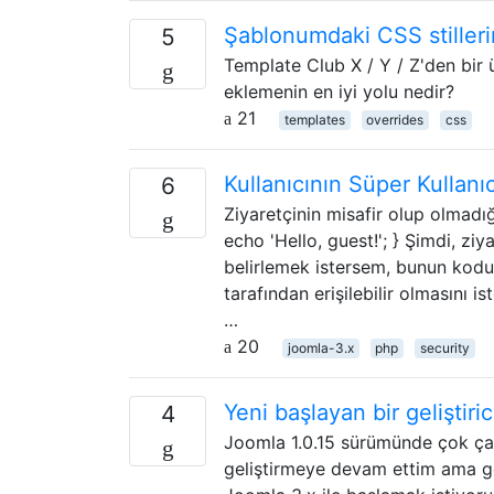
Şablonumdaki CSS stillerini
5
Template Club X / Y / Z'den bir ü
eklemenin en iyi yolu nedir?
21
templates
overrides
css
Kullanıcının Süper Kullanıc
6
Ziyaretçinin misafir olup olmadığı
echo 'Hello, guest!'; } Şimdi, ziy
belirlemek istersem, bunun kod
tarafından erişilebilir olmasını
…
20
joomla-3.x
php
security
Yeni başlayan bir geliştiri
4
Joomla 1.0.15 sürümünde çok çalı
geliştirmeye devam ettim ama g