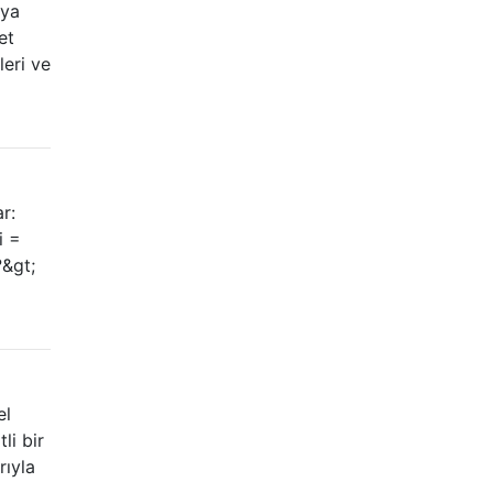
uya
et
leri ve
r:
i =
?&gt;
el
li bir
rıyla