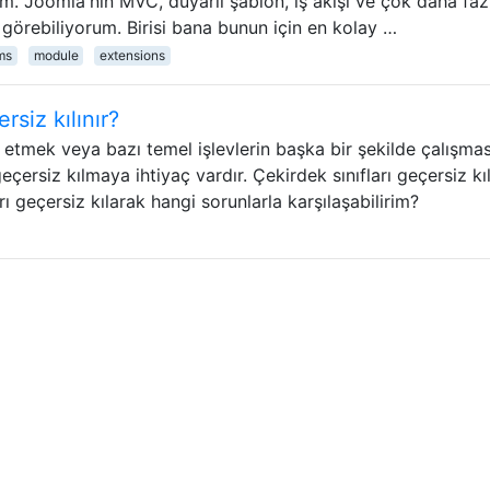
m. Joomla'nın MVC, duyarlı şablon, iş akışı ve çok daha faz
ı görebiliyorum. Birisi bana bunun için en kolay …
ms
module
extensions
rsiz kılınır?
 etmek veya bazı temel işlevlerin başka bir şekilde çalışmas
geçersiz kılmaya ihtiyaç vardır. Çekirdek sınıfları geçersiz k
 geçersiz kılarak hangi sorunlarla karşılaşabilirim?