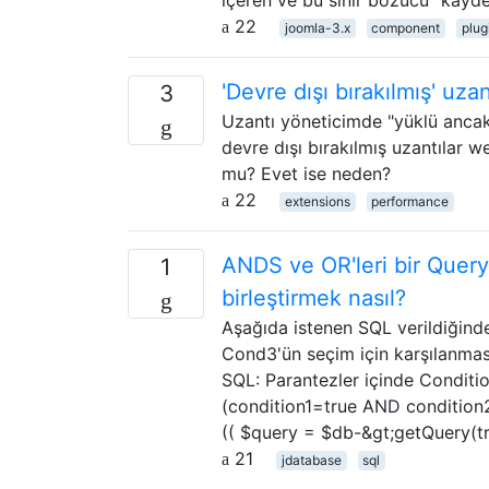
22
joomla-3.x
component
plug
'Devre dışı bırakılmış' uz
3
Uzantı yöneticimde "yüklü ancak 
devre dışı bırakılmış uzantılar w
mu? Evet ise neden?
22
extensions
performance
ANDS ve OR'leri bir Quer
1
birleştirmek nasıl?
Aşağıda istenen SQL verildiğin
Cond3'ün seçim için karşılanmas
SQL: Parantezler içinde Condi
(condition1=true AND condition2
(( $query = $db-&gt;getQuery(t
21
jdatabase
sql