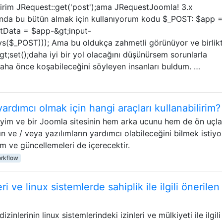
irim JRequest::get('post');ama JRequestJoomla! 3.x
 anda bu bütün almak için kullanıyorum kodu $_POST: $app 
stData = $app-&gt;input-
eys($_POST))); Ama bu oldukça zahmetli görünüyor ve birlik
gt;set();daha iyi bir yol olacağını düşünürsem sorunlarla
daha önce koşabileceğini söyleyen insanları buldum. …
rdımcı olmak için hangi araçları kullanabilirim?
iyim ve bir Joomla sitesinin hem arka ucunu hem de ön uçla
n ve / veya yazılımların yardımcı olabileceğini bilmek istiy
m ve güncellemeleri de içerecektir.
rkflow
i ve linux sistemlerde sahiplik ile ilgili önerilen
inlerinin linux sistemlerindeki izinleri ve mülkiyeti ile ilgili