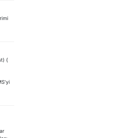
rimi
t) {
MS'yi
ar