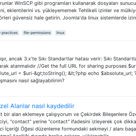
sorunlar WinSCP gibi programları kullanarak dosyaları sunuc
i, eklentilerini vs. yükleyememek Tehlikeli izinler ve mülkiy
rleri güvensiz hale getirin. Joomla'da linux sistemlerde izin
practices
file-permissions
linux
ır, ancak 3.x'te Sıkı Standartlar hatası verir: Sıkı Standartla
arak atanmalıdır //Get the full URL for sharing purposes $ur
ute_url = $uri-&gt;toString(); &lt;?php echo $absolute_url; 
şmasını nasıl sağlayabilirim?
el Alanlar nasıl kaydedilir
t bir alan eklemeye çalışıyorum ve Çekirdek Bileşenlere Öz
i, "contact" yerine "contact" ifadesini izleyerek çok dikkat
tici İçeriği Öğesi düzenleme formundaki sekmeyi / alanı başa
me" özelliği dışında harika çalışan, yüklenebilir …