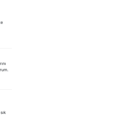
=
te
rını
orum.
 sık