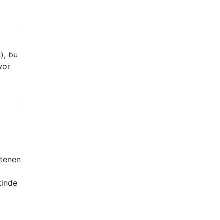
), bu
yor
stenen
tinde