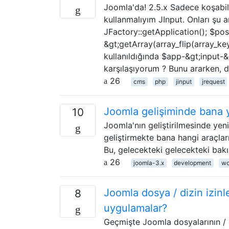
Joomla'da! 2.5.x Sadece koşabil
kullanmalıyım JInput. Onları şu
JFactory::getApplication(); $po
&gt;getArray(array_flip(array_k
kullanıldığında $app-&gt;input-&
karşılaşıyorum ? Bunu ararken, 
26
cms
php
jinput
jrequest
Joomla gelişiminde bana ya
10
Joomla'nın geliştirilmesinde yen
geliştirmekte bana hangi araçları
Bu, gelecekteki gelecekteki bakı
26
joomla-3.x
development
wo
Joomla dosya / dizin izinler
8
uygulamalar?
Geçmişte Joomla dosyalarının / diz