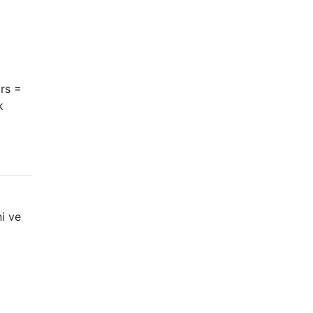
ors =
k
i ve