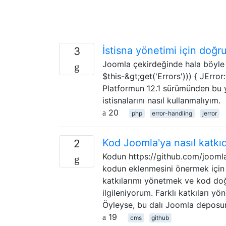
İstisna yönetimi için doğr
3
Joomla çekirdeğinde hala böyle b
$this-&gt;get('Errors'))) { JError
Platformun 12.1 sürümünden bu y
istisnalarını nasıl kullanmalıyım.
20
php
error-handling
jerror
Kod Joomla'ya nasıl katkıd
2
Kodun https://github.com/joomla
kodun eklenmesini önermek için 
katkılarımı yönetmek ve kod doğru
ilgileniyorum. Farklı katkıları y
Öyleyse, bu dalı Joomla deposu
19
cms
github