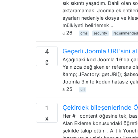
sık sıkıntı yaşadım. Dahil olan 
aktaramamak. Joomla eklentilerin
ayarları nedeniyle dosya ve klasö
mülkiyeti belirlemek …
26
cms
security
recommended-
Geçerli Joomla URL'sini al
4
Aşağıdaki kod Joomla 1.6'da çalış
Yalnızca değişkenler referans ol
&amp; JFactory::getURI(); $absol
Joomla 3.x'te kodun hatasız çalı
25
url
Çekirdek bileşenlerinde Öz
1
Her #__content öğesine tek, basi
Alan Ekleme konusundaki öğreticiy
şekilde takip ettim . Artık Yöne
içeren ve bu sinir bozucu "kaydet