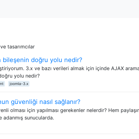
r ve tasarımcılar
 bileşenin doğru yolu nedir?
iştiriyorum. 3.x ve bazı verileri almak için içinde AJAX aram
doğru yolu nedir?
nt
joomla-3.x
un güvenliği nasıl sağlanır?
li olması için yapılması gerekenler nelerdir? Hem paylaşı
e adanmış sunucularda.