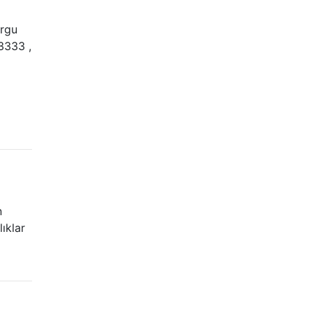
orgu
3333 ,
n
ıklar