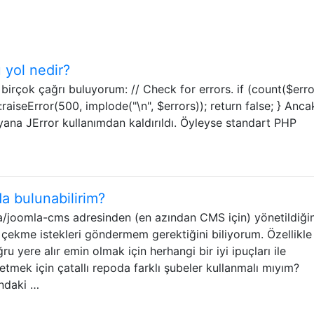
u yol nedir?
irçok çağrı buluyorum: // Check for errors. if (count($err
::raiseError(500, implode("\n", $errors)); return false; } Anca
ana JError kullanımdan kaldırıldı. Öyleyse standart PHP
a bulunabilirim?
/joomla-cms adresinden (en azından CMS için) yönetildiğin
çekme istekleri göndermem gerektiğini biliyorum. Özellikle
 yere alır emin olmak için herhangi bir iyi ipuçları ile
önetmek için çatallı repoda farklı şubeler kullanmalı mıyım?
ndaki …