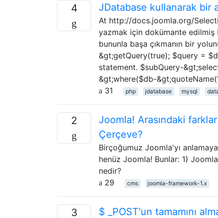
JDatabase kullanarak bir 
4
At http://docs.joomla.org/Selec
yazmak için dokümante edilmiş b
bununla başa çıkmanın bir yolunu
&gt;getQuery(true); $query = $d
statement. $subQuery-&gt;select
&gt;where($db-&gt;quoteName('sub
31
php
jdatabase
mysql
dat
Joomla! Arasındaki farkla
2
Çerçeve?
Birçoğumuz Joomla'yı anlamaya ge
henüz Joomla! Bunlar: 1) Joomla!
nedir?
29
cms
joomla-framework-1.x
$ _POST'un tamamını alma
3