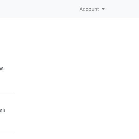
Account
ası
mlı