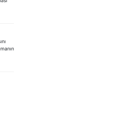
lası
ını
ılmanın