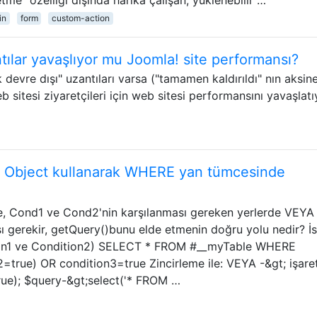
in
form
custom-action
antılar yavaşlıyor mu Joomla! site performansı?
devre dışı" uzantıları varsa ("tamamen kaldırıldı" nın aksine
eb sitesi ziyaretçileri için web sitesi performansını yavaşlatı
y Object kullanarak WHERE yan tümcesinde
de, Cond1 ve Cond2'nin karşılanması gereken yerlerde VEYA
ı gerekir, getQuery()bunu elde etmenin doğru yolu nedir? İ
tion1 ve Condition2) SELECT * FROM #__myTable WHERE
=true) OR condition3=true Zincirleme ile: VEYA -&gt; işare
rue); $query-&gt;select('* FROM …