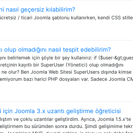
 nasıl geçersiz kılabilirim?
cretsiz / ticari Joomla şablonu kullanırken, kendi CSS stille
ı olup olmadığını nasıl tespit edebilirim?
nı belirlemek için şöyle bir şey kullanırız: if ($user-&gt;gues
aretçinin kayıtlı bir SuperUser (Yönetici) olup olmadığını
u ne olur? Ben Joomla Web Sitesi SuperUsers dışında kimse
 istemiyorum bazı harici PHP dosyaları var. Sadece Joomla C
ci için Joomla 3.x uzantı geliştirme öğreticisi
ştım ve çoklu uzantılar geliştirdim. Ayrıca, Joomla 1.5.x'te
eliştirmem bu sürümden sonra durdu. Şimdi gelişimime tekr