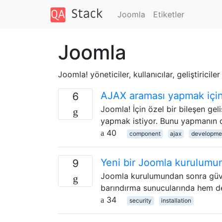
Joomla
Etiketler
Joomla
Joomla! yöneticiler, kullanıcılar, geliştiricile
AJAX araması yapmak için
6
Joomla! İçin özel bir bileşen gel
yapmak istiyor. Bunu yapmanın 
40
component
ajax
developme
Yeni bir Joomla kurulumun
9
Joomla kurulumundan sonra güven
barındırma sunucularında hem d
34
security
installation