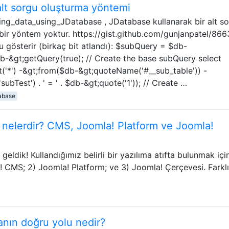
alt sorgu oluşturma yöntemi
ting_data_using_JDatabase , JDatabase kullanarak bir alt s
ir yöntem yoktur. https://gist.github.com/gunjanpatel/866
 gösterir (birkaç bit atlandı): $subQuery = $db-
b-&gt;getQuery(true); // Create the base subQuery select
('*') -&gt;from($db-&gt;quoteName('#__sub_table')) -
Test') . ' = ' . $db-&gt;quote('1')); // Create …
abase
r nelerdir? CMS, Joomla! Platform ve Joomla!
ldik! Kullandığımız belirli bir yazılıma atıfta bulunmak içi
 CMS; 2) Joomla! Platform; ve 3) Joomla! Çerçevesi. Farklıl
nın doğru yolu nedir?