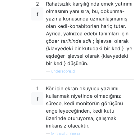
2
Rahatsızlık karşılığında emek yatırımı
olmasının yanı sıra, bu, dokunma-
yazma konusunda uzmanlaşmamış
olan kedi-kohabitorları hariç tutar.
Ayrıca, yalnızca edebi tanımları için
çözer
tarihinde adlı
; İşlevsel olarak
{klavyedeki bir kutudaki bir kedi} 'ye
eşdeğer işlevsel olarak {klavyedeki
bir kedi} düşünün.
—
underscore_d
1
Kör için ekran okuyucu yazılımı
kullanmak niyetinde olmadığınız
sürece, kedi monitörün görüşünü
engelleyeceğinden, kedi kutu
üzerinde oturuyorsa, çalışmak
imkansız olacaktır.
—
Micheal Johnson