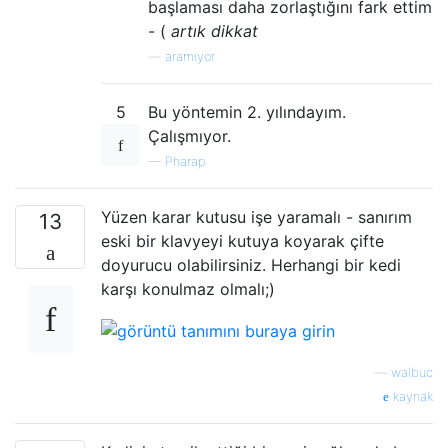
başlaması daha zorlaştığını fark ettim
- (
artık dikkat
—
aramıyor
5
Bu yöntemin 2. yılındayım.
Çalışmıyor.
—
Pharap
Yüzen karar kutusu işe yaramalı - sanırım
13
eski bir klavyeyi kutuya koyarak çifte
doyurucu olabilirsiniz. Herhangi bir kedi
karşı konulmaz olmalı;)
—
walbuc
kaynak