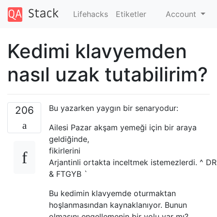
Lifehacks
Etiketler
Account
Kedimi klavyemden
nasıl uzak tutabilirim?
Bu yazarken yaygın bir senaryodur:
206
Ailesi Pazar akşam yemeği için bir araya
geldiğinde,
fikirlerini
Arjantinli ortakta inceltmek istemezlerdi. ^ DR
& FTGYB `
Bu kedimin klavyemde oturmaktan
hoşlanmasından kaynaklanıyor. Bunun
olmasını engellemenin bir yolu var mı?