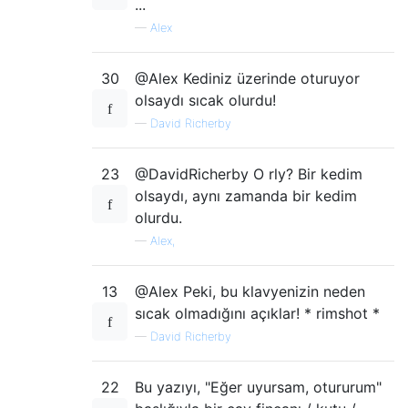
...
—
Alex
30
@Alex Kediniz üzerinde oturuyor
olsaydı sıcak olurdu!
—
David Richerby
23
@DavidRicherby O rly? Bir kedim
olsaydı, aynı zamanda bir kedim
olurdu.
—
Alex,
13
@Alex Peki, bu klavyenizin neden
sıcak olmadığını açıklar! * rimshot *
—
David Richerby
22
Bu yazıyı, "Eğer uyursam, otururum"