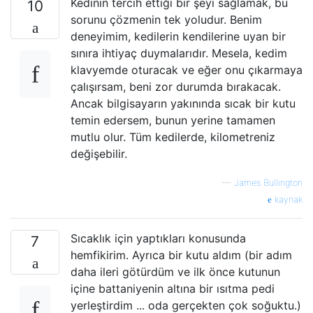
Kedinin tercih ettiği bir şeyi sağlamak, bu
10
sorunu çözmenin tek yoludur. Benim
deneyimim, kedilerin kendilerine uyan bir
sınıra ihtiyaç duymalarıdır. Mesela, kedim
klavyemde oturacak ve eğer onu çıkarmaya
çalışırsam, beni zor durumda bırakacak.
Ancak bilgisayarın yakınında sıcak bir kutu
temin edersem, bunun yerine tamamen
mutlu olur. Tüm kedilerde, kilometreniz
değişebilir.
—
James Bullington
kaynak
Sıcaklık için yaptıkları konusunda
7
hemfikirim. Ayrıca bir kutu aldım (bir adım
daha ileri götürdüm ve ilk önce kutunun
içine battaniyenin altına bir ısıtma pedi
yerleştirdim ... oda gerçekten çok soğuktu.)