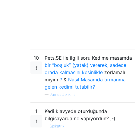
10
Pets.SE ile ilgili soru Kedime masamda
bir “boşluk” (yatak) vererek, sadece
orada kalmasını kesinlikle
zorlamalı
mıyım
?
&
Nasıl Masamda tırmanma
gelen kedimi tutabilir?
—
James Jenkins,
1
Kedi klavyede oturduğunda
bilgisayarda ne yapıyordun? ;-)
—
Spikatrix