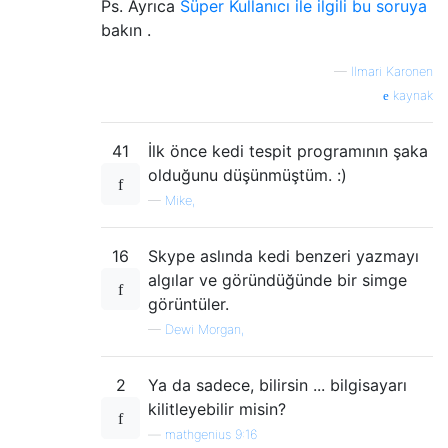
Ps. Ayrıca
Süper Kullanıcı ile ilgili bu soruya
bakın .
—
Ilmari Karonen
kaynak
41
İlk önce kedi tespit programının şaka
olduğunu düşünmüştüm. :)
—
Mike,
16
Skype aslında kedi benzeri yazmayı
algılar ve göründüğünde bir simge
görüntüler.
—
Dewi Morgan,
2
Ya da sadece, bilirsin ... bilgisayarı
kilitleyebilir misin?
—
mathgenius 9:16