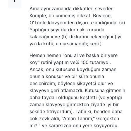
Ama aynı zamanda dikkatleri severler.
Komple, bölünmemiş dikkat. Böylece,
O'Toole klavyemden dışarı uzandığında, (a)
Yaptığım şeyi durdurmak zorunda
kalacağımı ve (b) dikkatini çekeceğini (iyi
ya da kötü, umursamadığı; kedi.)
Hemen hemen "onu al ve başka bir yere
koy" rutini yaptım ve% 100 tutarlıydı.
Ancak, onu kutusuna koyduğum zaman
onunla konuşur ve bir süre onunla
beslenirdim, böylece şikayetçi olur ve
klavyeye geri atlamazdı. Kutusuna gitmenin
daha faydalı olduğunu keşfetti (ve yaptığı
zaman klavyeye girmekten ziyade iyi bir
şekilde titriyordum). Tabii ki, benden daha
çok zevk aldı, "Aman Tanrım," Gerçekten
mi? " ve kararsızca onu yere koyuyordu.