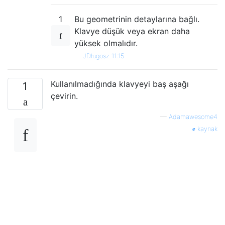
1
Bu geometrinin detaylarına bağlı.
Klavye düşük veya ekran daha
yüksek olmalıdır.
—
JDługosz 11:15
Kullanılmadığında klavyeyi baş aşağı
1
çevirin.
—
Adamawesome4
kaynak