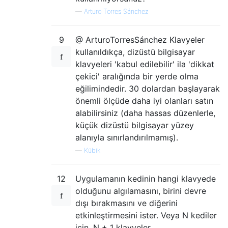
—
Arturo Torres Sánchez
9
@ ArturoTorresSánchez Klavyeler
kullanıldıkça, dizüstü bilgisayar
klavyeleri 'kabul edilebilir' ila 'dikkat
çekici' aralığında bir yerde olma
eğilimindedir. 30 dolardan başlayarak
önemli ölçüde daha iyi olanları satın
alabilirsiniz (daha hassas düzenlerle,
küçük dizüstü bilgisayar yüzey
alanıyla sınırlandırılmamış).
—
Kübik
12
Uygulamanın kedinin hangi klavyede
olduğunu algılamasını, birini devre
dışı bırakmasını ve diğerini
etkinleştirmesini ister. Veya N kediler
için, N + 1 klavyeler ...