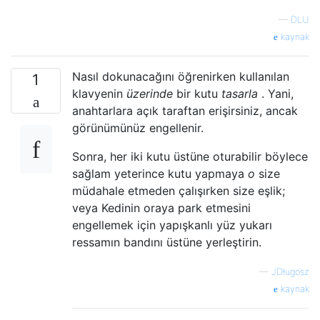
—
DLU
kaynak
Nasıl dokunacağını öğrenirken kullanılan
1
klavyenin
üzerinde
bir kutu
tasarla
. Yani,
anahtarlara açık taraftan erişirsiniz, ancak
görünümünüz engellenir.
Sonra, her iki kutu üstüne oturabilir böylece
sağlam yeterince kutu yapmaya
o
size
müdahale etmeden çalışırken size eşlik;
veya Kedinin oraya park etmesini
engellemek için yapışkanlı yüz yukarı
ressamın bandını üstüne yerleştirin.
—
JDługosz
kaynak