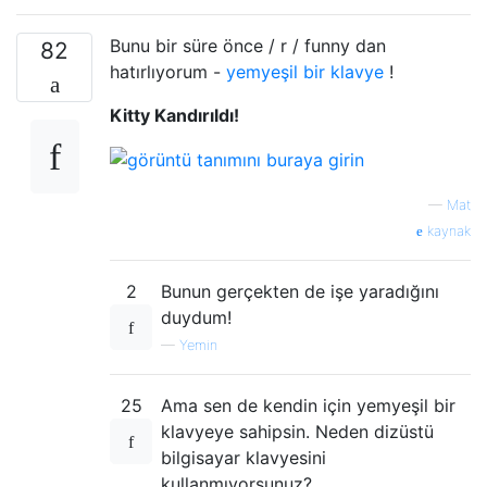
Bunu bir süre önce / r / funny dan
82
hatırlıyorum -
yemyeşil bir klavye
!
Kitty Kandırıldı!
—
Mat
kaynak
2
Bunun gerçekten de işe yaradığını
duydum!
—
Yemin
25
Ama sen de kendin için yemyeşil bir
klavyeye sahipsin. Neden dizüstü
bilgisayar klavyesini
kullanmıyorsunuz?