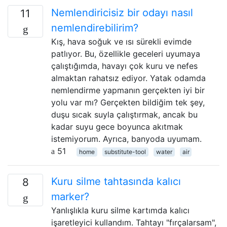
Nemlendiricisiz bir odayı nasıl
11
nemlendirebilirim?
Kış, hava soğuk ve ısı sürekli evimde
patlıyor. Bu, özellikle geceleri uyumaya
çalıştığımda, havayı çok kuru ve nefes
almaktan rahatsız ediyor. Yatak odamda
nemlendirme yapmanın gerçekten iyi bir
yolu var mı? Gerçekten bildiğim tek şey,
duşu sıcak suyla çalıştırmak, ancak bu
kadar suyu gece boyunca akıtmak
istemiyorum. Ayrıca, banyoda uyumam.
51
home
substitute-tool
water
air
Kuru silme tahtasında kalıcı
8
marker?
Yanlışlıkla kuru silme kartımda kalıcı
işaretleyici kullandım. Tahtayı "fırçalarsam",