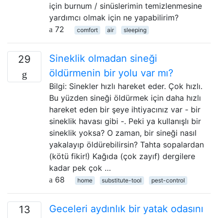
için burnum / sinüslerimin temizlenmesine
yardımcı olmak için ne yapabilirim?
72
comfort
air
sleeping
Sineklik olmadan sineği
29
öldürmenin bir yolu var mı?
Bilgi: Sinekler hızlı hareket eder. Çok hızlı.
Bu yüzden sineği öldürmek için daha hızlı
hareket eden bir şeye ihtiyacınız var - bir
sineklik havası gibi -. Peki ya kullanışlı bir
sineklik yoksa? O zaman, bir sineği nasıl
yakalayıp öldürebilirsin? Tahta sopalardan
(kötü fikir!) Kağıda (çok zayıf) dergilere
kadar pek çok …
68
home
substitute-tool
pest-control
Geceleri aydınlık bir yatak odasını
13