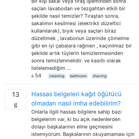
Bir kişi sakal veya tıraş işleminden sonra
saçları lavabodan ve tezgahtan etkili bir
şekilde nasıl temizler? Tıraştan sonra,
sakalımın kesilmesi (elektrikli düzeltici
kullanılarak), bıyık veya saçları biraz
düzeltmek , lavabonun üzerinde çömelme
gibi en iyi çabalara rağmen , kaçınılmaz bir
şekilde artık tüylerin temizlenmesinden
sonra temizlenmelidir. ve kasıtlı olarak
listelemediğim …
54
cleaning
bathroom
shaving
Hassas belgeleri kağıt öğütücü
13
olmadan nasıl imha edebilirim?
Onlarla ilgili hassas bilgilere sahip bazı
belgelerim var, ki bu açık nedenlerden
dolayı başkalarının eline geçmesini
istemiyorum. Başkalarının okuyamaması için