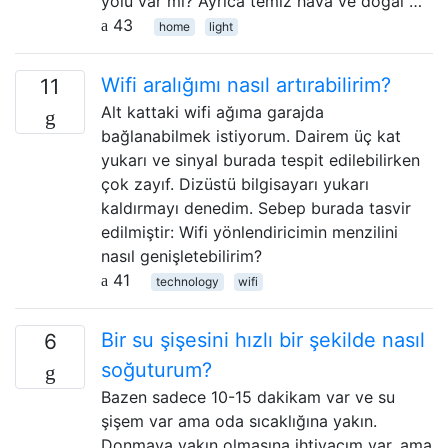
yolu var mı? Ayrıca temiz hava ve doğal …
43
home
light
Wifi aralığımı nasıl artırabilirim?
11
Alt kattaki wifi ağıma garajda
bağlanabilmek istiyorum. Dairem üç kat
yukarı ve sinyal burada tespit edilebilirken
çok zayıf. Dizüstü bilgisayarı yukarı
kaldırmayı denedim. Sebep burada tasvir
edilmiştir: Wifi yönlendiricimin menzilini
nasıl genişletebilirim?
41
technology
wifi
Bir su şişesini hızlı bir şekilde nasıl
6
soğuturum?
Bazen sadece 10-15 dakikam var ve su
şişem var ama oda sıcaklığına yakın.
Donmaya yakın olmasına ihtiyacım var, ama