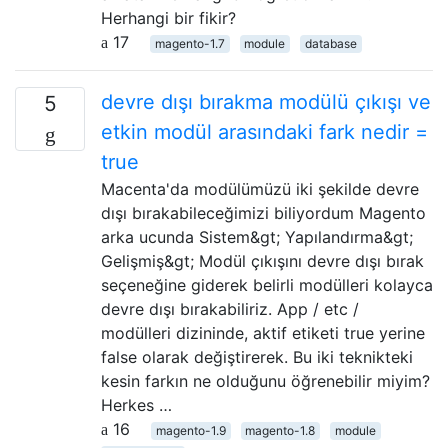
Herhangi bir fikir?
17
magento-1.7
module
database
devre dışı bırakma modülü çıkışı ve
5
etkin modül arasındaki fark nedir =
true
Macenta'da modülümüzü iki şekilde devre
dışı bırakabileceğimizi biliyordum Magento
arka ucunda Sistem&gt; Yapılandırma&gt;
Gelişmiş&gt; Modül çıkışını devre dışı bırak
seçeneğine giderek belirli modülleri kolayca
devre dışı bırakabiliriz. App / etc /
modülleri dizininde, aktif etiketi true yerine
false olarak değiştirerek. Bu iki teknikteki
kesin farkın ne olduğunu öğrenebilir miyim?
Herkes …
16
magento-1.9
magento-1.8
module