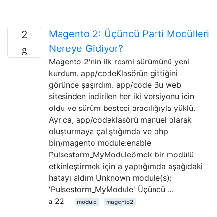
Magento 2: Üçüncü Parti Modülleri
2
Nereye Gidiyor?
Magento 2'nin ilk resmi sürümünü yeni
kurdum. app/codeKlasörün gittiğini
görünce şaşırdım. app/code Bu web
sitesinden indirilen her iki versiyonu için
oldu ve sürüm besteci aracılığıyla yüklü.
Ayrıca, app/codeklasörü manuel olarak
oluşturmaya çalıştığımda ve php
bin/magento module:enable
Pulsestorm_MyModuleörnek bir modülü
etkinleştirmek için a yaptığımda aşağıdaki
hatayı aldım Unknown module(s):
'Pulsestorm_MyModule' Üçüncü …
22
module
magento2