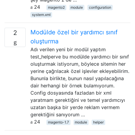
24
magento2
module
configuration
system.xml
Modülde özel bir yardımcı sınıf
2
oluşturma
Adı verilen yeni bir modül yaptım
test_helperve bu modülde yardımcı bir sınıf
oluşturmak istiyorum, böylece sitemin her
yerine çağrılacak özel işlevler ekleyebilirim.
Bununla birlikte, bunun nasıl yapılacağına
dair herhangi bir örnek bulamıyorum.
Config dosyasında fazladan bir xml
yaratmam gerektiğini ve temel yardımcıyı
uzatan başka bir yerde reklam vermem
gerektiğini sanıyorum …
24
magento-1.7
module
helper