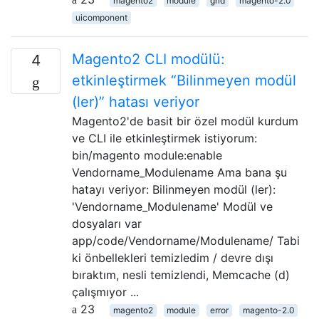
magento2
module
grid
magento-2.0
uicomponent
Magento2 CLI modülü:
4
etkinleştirmek “Bilinmeyen modül
(ler)” hatası veriyor
Magento2'de basit bir özel modül kurdum
ve CLI ile etkinleştirmek istiyorum:
bin/magento module:enable
Vendorname_Modulename Ama bana şu
hatayı veriyor: Bilinmeyen modül (ler):
'Vendorname_Modulename' Modül ve
dosyaları var
app/code/Vendorname/Modulename/ Tabi
ki önbellekleri temizledim / devre dışı
bıraktım, nesli temizlendi, Memcache (d)
çalışmıyor ...
23
magento2
module
error
magento-2.0