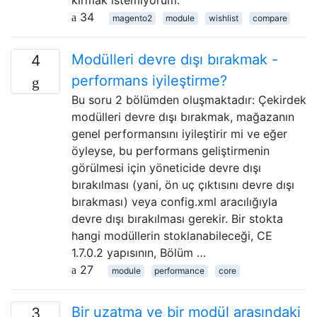
34
magento2
module
wishlist
compare
Modülleri devre dışı bırakmak -
4
performans iyileştirme?
Bu soru 2 bölümden oluşmaktadır: Çekirdek
modülleri devre dışı bırakmak, mağazanın
genel performansını iyileştirir mi ve eğer
öyleyse, bu performans geliştirmenin
görülmesi için yöneticide devre dışı
bırakılması (yani, ön uç çıktısını devre dışı
bırakması) veya config.xml aracılığıyla
devre dışı bırakılması gerekir. Bir stokta
hangi modüllerin stoklanabileceği, CE
1.7.0.2 yapısının, Bölüm …
27
module
performance
core
Bir uzatma ve bir modül arasındaki
3