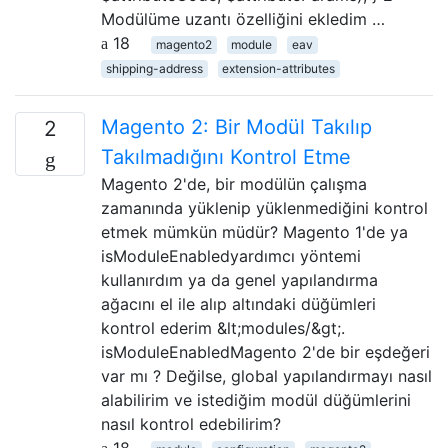
Modülüme uzantı özelliğini ekledim …
18
magento2
module
eav
shipping-address
extension-attributes
Magento 2: Bir Modül Takılıp
2
Takılmadığını Kontrol Etme
Magento 2'de, bir modülün çalışma
zamanında yüklenip yüklenmediğini kontrol
etmek mümkün müdür? Magento 1'de ya
isModuleEnabledyardımcı yöntemi
kullanırdım ya da genel yapılandırma
ağacını el ile alıp altındaki düğümleri
kontrol ederim &lt;modules/&gt;.
isModuleEnabledMagento 2'de bir eşdeğeri
var mı ? Değilse, global yapılandırmayı nasıl
alabilirim ve istediğim modül düğümlerini
nasıl kontrol edebilirim?
18