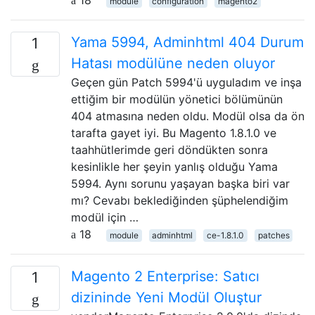
module
configuration
magento2
Yama 5994, Adminhtml 404 Durum
1
Hatası modülüne neden oluyor
Geçen gün Patch 5994'ü uyguladım ve inşa
ettiğim bir modülün yönetici bölümünün
404 atmasına neden oldu. Modül olsa da ön
tarafta gayet iyi. Bu Magento 1.8.1.0 ve
taahhütlerimde geri döndükten sonra
kesinlikle her şeyin yanlış olduğu Yama
5994. Aynı sorunu yaşayan başka biri var
mı? Cevabı beklediğinden şüphelendiğim
modül için …
18
module
adminhtml
ce-1.8.1.0
patches
Magento 2 Enterprise: Satıcı
1
dizininde Yeni Modül Oluştur