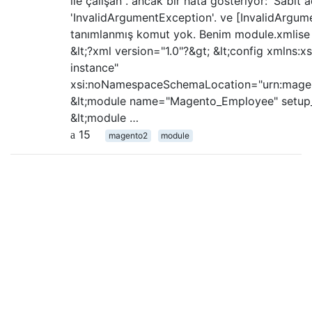
ile çalışan . ancak bir hata gösteriyor: 'Sabit 
'InvalidArgumentException'. ve [InvalidArgum
tanımlanmış komut yok. Benim module.xmlis
&lt;?xml version="1.0"?&gt; &lt;config xmln
instance"
xsi:noNamespaceSchemaLocation="urn:magen
&lt;module name="Magento_Employee" setup_v
&lt;module …
15
magento2
module