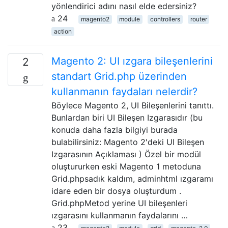
yönlendirici adını nasıl elde edersiniz?
24
magento2
module
controllers
router
action
Magento 2: UI ızgara bileşenlerini
2
standart Grid.php üzerinden
kullanmanın faydaları nelerdir?
Böylece Magento 2, UI Bileşenlerini tanıttı.
Bunlardan biri UI Bileşen Izgarasıdır (bu
konuda daha fazla bilgiyi burada
bulabilirsiniz: Magento 2'deki UI Bileşen
Izgarasının Açıklaması ) Özel bir modül
oluştururken eski Magento 1 metoduna
Grid.phpsadık kaldım, adminhtml ızgaramı
idare eden bir dosya oluşturdum .
Grid.phpMetod yerine UI bileşenleri
ızgarasını kullanmanın faydalarını …
23