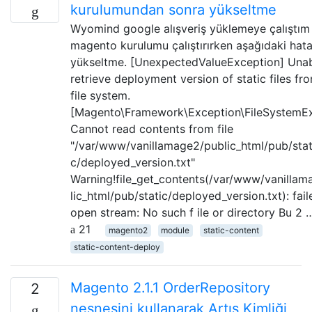
kurulumundan sonra yükseltme
Wyomind google alışveriş yüklemeye çalıştım 
magento kurulumu çalıştırırken aşağıdaki hata
yükseltme. [UnexpectedValueException] Unab
retrieve deployment version of static files fr
file system.
[Magento\Framework\Exception\FileSystemEx
Cannot read contents from file
"/var/www/vanillamage2/public_html/pub/stat
c/deployed_version.txt"
Warning!file_get_contents(/var/www/vanilla
lic_html/pub/static/deployed_version.txt): fail
open stream: No such f ile or directory Bu 2 
21
magento2
module
static-content
static-content-deploy
Magento 2.1.1 OrderRepository
2
nesnesini kullanarak Artış Kimliği