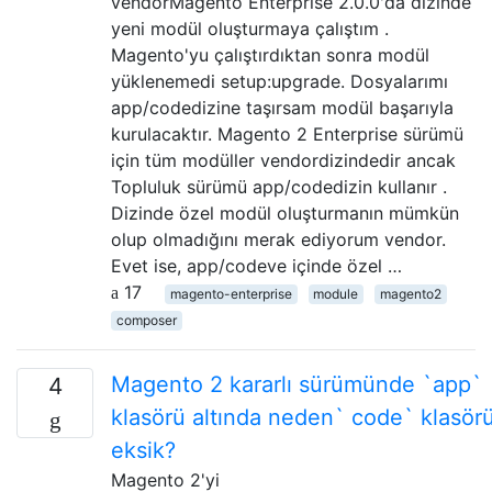
vendorMagento Enterprise 2.0.0'da dizinde
yeni modül oluşturmaya çalıştım .
Magento'yu çalıştırdıktan sonra modül
yüklenemedi setup:upgrade. Dosyalarımı
app/codedizine taşırsam modül başarıyla
kurulacaktır. Magento 2 Enterprise sürümü
için tüm modüller vendordizindedir ancak
Topluluk sürümü app/codedizin kullanır .
Dizinde özel modül oluşturmanın mümkün
olup olmadığını merak ediyorum vendor.
Evet ise, app/codeve içinde özel …
17
magento-enterprise
module
magento2
composer
Magento 2 kararlı sürümünde `app`
4
klasörü altında neden` ​​code` klasör
eksik?
Magento 2'yi