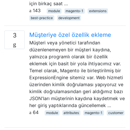
için birkaç saat …
143
module
magento-1
extensions
best-practice
development
Müşteriye özel özellik ekleme
3
Müşteri veya yönetici tarafından
düzenlenemeyen bir müşteri kaydına,
yalnızca programlı olarak bir özellik
eklemek için basit bir yola ihtiyacımız var.
Temel olarak, Magento ile birleştirilmiş bir
ExpressionEngine sitemiz var. Web hizmeti
üzerinden kimlik doğrulaması yapıyoruz ve
kimlik doğrulamasından geri aldığımız bazı
JSON'ları müşterinin kaydına kaydetmek ve
her giriş yaptıklarında güncellemek …
64
module
attributes
magento-1
customer