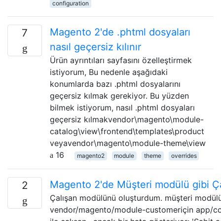
configuration
Magento 2'de .phtml dosyaları
7
nasıl geçersiz kılınır
Ürün ayrıntıları sayfasını özelleştirmek
istiyorum, Bu nedenle aşağıdaki
konumlarda bazı .phtml dosyalarını
geçersiz kılmak gerekiyor. Bu yüzden
bilmek istiyorum, nasıl .phtml dosyaları
geçersiz kılmakvendor\magento\module-
catalog\view\frontend\templates\product
veyavendor\magento\module-theme\view
16
magento2
module
theme
overrides
Magento 2'de Müşteri modülü gibi Ç
2
Çalışan modülünü oluşturdum. müşteri modülü i
vendor/magento/module-customeriçin app/co