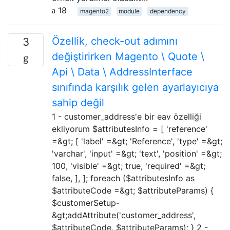
18
magento2
module
dependency
Özellik, check-out adımını
3
değiştirirken Magento \ Quote \
Api \ Data \ AddressInterface
sınıfında karşılık gelen ayarlayıcıya
sahip değil
1 - customer_address'e bir eav özelliği
ekliyorum $attributesInfo = [ 'reference'
=&gt; [ 'label' =&gt; 'Reference', 'type' =&gt;
'varchar', 'input' =&gt; 'text', 'position' =&gt;
100, 'visible' =&gt; true, 'required' =&gt;
false, ], ]; foreach ($attributesInfo as
$attributeCode =&gt; $attributeParams) {
$customerSetup-
&gt;addAttribute('customer_address',
$attributeCode, $attributeParams); } 2 -