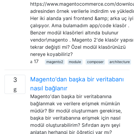
https://www.magentocommerce.com/downlo
adresinden örnek verilerle indirdim ve yükledi
Her iki alanda yani frontend &amp; arka uç iyi
çalışıyor. Ama bulamadım app/code klasör .
Benzer modül klasörleri altında bulunur
vendor\magento . Magento 2'de klasör yapısı
tekrar değişti mi? Özel modül klasörünüzü
nereye koyabiliriz?
17
magento2
module
composer
architecture
Magento'dan başka bir veritabanı
3
nasıl bağlanır
Magento'dan başka bir veritabanına
bağlanmak ve verilere erişmek mümkün
müdür? Bir modül oluşturmam gerekirse,
başka bir veritabanına erişmek için nasıl
modül oluşturabilirim? Sıfırdan aynı şeyi
anlatan herhangi bir öğretici var mı?