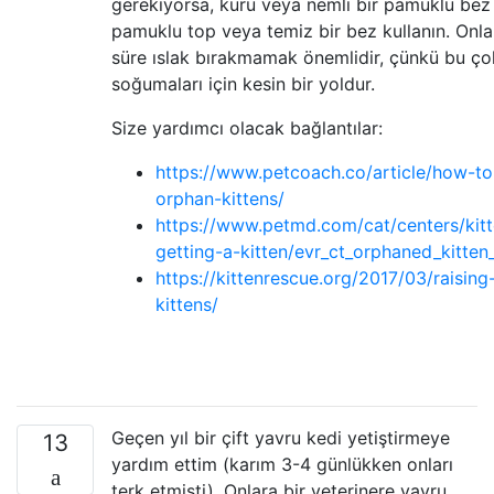
gerekiyorsa, kuru veya nemli bir pamuklu bez
pamuklu top veya temiz bir bez kullanın. Onla
süre ıslak bırakmamak önemlidir, çünkü bu ço
soğumaları için kesin bir yoldur.
Size yardımcı olacak bağlantılar:
https://www.petcoach.co/article/how-to
orphan-kittens/
https://www.petmd.com/cat/centers/kit
getting-a-kitten/evr_ct_orphaned_kitten
https://kittenrescue.org/2017/03/raisin
kittens/
Geçen yıl bir çift yavru kedi yetiştirmeye
13
yardım ettim (karım 3-4 günlükken onları
terk etmişti). Onlara bir veterinere yavru