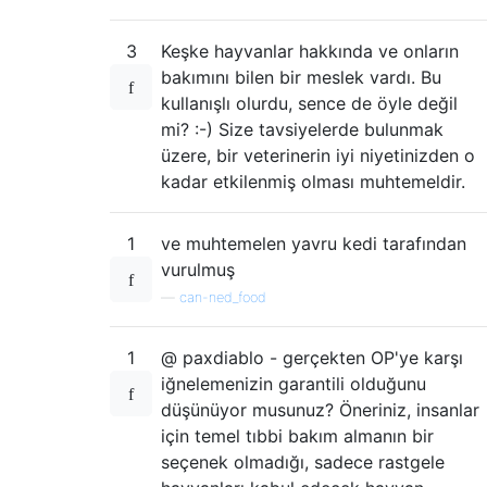
3
Keşke hayvanlar hakkında ve onların
bakımını bilen bir meslek vardı. Bu
kullanışlı olurdu, sence de öyle değil
mi? :-) Size tavsiyelerde bulunmak
üzere, bir veterinerin iyi niyetinizden o
kadar etkilenmiş olması muhtemeldir.
1
ve muhtemelen yavru kedi tarafından
vurulmuş
—
can-ned_food
1
@ paxdiablo - gerçekten OP'ye karşı
iğnelemenizin garantili olduğunu
düşünüyor musunuz? Öneriniz, insanlar
için temel tıbbi bakım almanın bir
seçenek olmadığı, sadece rastgele