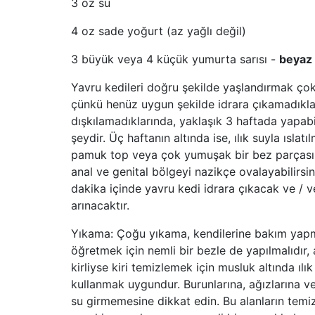
3 oz su
4 oz sade yoğurt (az yağlı değil)
3 büyük veya 4 küçük yumurta sarısı -
beyaz
Yavru kedileri doğru şekilde yaşlandırmak çok
çünkü henüz uygun şekilde idrara çıkamadıkl
dışkılamadıklarında, yaklaşık 3 haftada yapabi
şeydir. Üç haftanın altında ise, ılık suyla ıslatıl
pamuk top veya çok yumuşak bir bez parçası a
anal ve genital bölgeyi nazikçe ovalayabilirsiniz
dakika içinde yavru kedi idrara çıkacak ve / 
arınacaktır.
Yıkama: Çoğu yıkama, kendilerine bakım yap
öğretmek için nemli bir bezle de yapılmalıdır,
kirliyse kiri temizlemek için musluk altında ılık
kullanmak uygundur. Burunlarına, ağızlarına ve
su girmemesine dikkat edin. Bu alanların temi