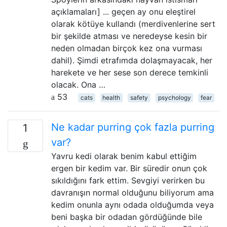
açıklamaları] ... geçen ay onu eleştirel
olarak kötüye kullandı (merdivenlerine sert
bir şekilde atması ve neredeyse kesin bir
neden olmadan birçok kez ona vurması
dahil). Şimdi etrafımda dolaşmayacak, her
harekete ve her sese son derece temkinli
olacak. Ona …
53
cats
health
safety
psychology
fear
Ne kadar purring çok fazla purring
1
var?
Yavru kedi olarak benim kabul ettiğim
ergen bir kedim var. Bir süredir onun çok
sıkıldığını fark ettim. Sevgiyi verirken bu
davranışın normal olduğunu biliyorum ama
kedim onunla aynı odada olduğumda veya
beni başka bir odadan gördüğünde bile