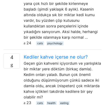
yana çok hızlı bir şekilde kirlenmeye
başladı (şimdi yaklaşık 6 aylık). Kasenin
altında oldukça sık bir miktar kedi kumu
vardır, bu yüzden çöp kutusunu
kullandıktan sonra pençelerini içinde
yıkadığını sanıyorum. Aksi halde, herhangi
bir şekilde ıslanmaya karşı normal …
24
cats
psychology
Kediler kahve içerse ne olur?
4
Geçen gün kahvemi içiyordum ve yanlışlıkla
bir miktar yere döktüm (birkaç damla).
Kedim onları yaladı. Bunun çok önemli
olduğunu düşünmüyorum çünkü sadece iki
damla oldu, ancak (nispeten) çok miktarda
kahve içtikleri takdirde kedilere bir şey
olabilir mi?
23
cats
health
eating