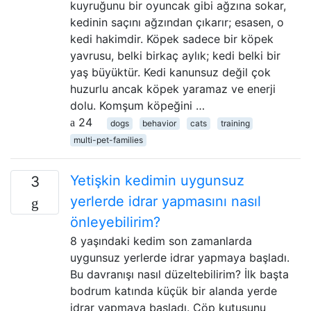
kuyruğunu bir oyuncak gibi ağzına sokar,
kedinin saçını ağzından çıkarır; esasen, o
kedi hakimdir. Köpek sadece bir köpek
yavrusu, belki birkaç aylık; kedi belki bir
yaş büyüktür. Kedi kanunsuz değil çok
huzurlu ancak köpek yaramaz ve enerji
dolu. Komşum köpeğini …
24
dogs
behavior
cats
training
multi-pet-families
Yetişkin kedimin uygunsuz
3
yerlerde idrar yapmasını nasıl
önleyebilirim?
8 yaşındaki kedim son zamanlarda
uygunsuz yerlerde idrar yapmaya başladı.
Bu davranışı nasıl düzeltebilirim? İlk başta
bodrum katında küçük bir alanda yerde
idrar yapmaya başladı. Çöp kutusunu