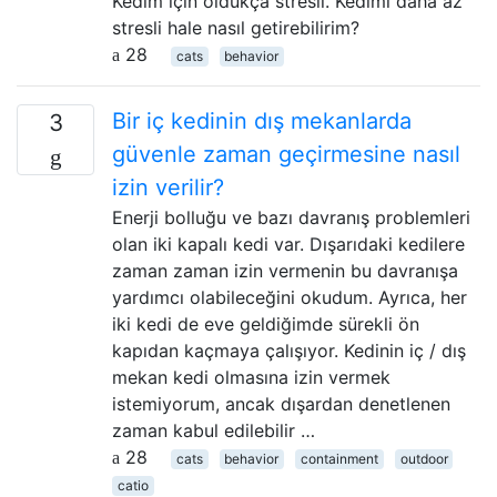
Kedim için oldukça stresli. Kedimi daha az
stresli hale nasıl getirebilirim?
28
cats
behavior
Bir iç kedinin dış mekanlarda
3
güvenle zaman geçirmesine nasıl
izin verilir?
Enerji bolluğu ve bazı davranış problemleri
olan iki kapalı kedi var. Dışarıdaki kedilere
zaman zaman izin vermenin bu davranışa
yardımcı olabileceğini okudum. Ayrıca, her
iki kedi de eve geldiğimde sürekli ön
kapıdan kaçmaya çalışıyor. Kedinin iç / dış
mekan kedi olmasına izin vermek
istemiyorum, ancak dışardan denetlenen
zaman kabul edilebilir …
28
cats
behavior
containment
outdoor
catio