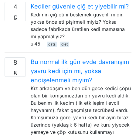
Kediler güvenle çiğ et yiyebilir mi?
4
Kedimin çiğ etini beslemek güvenli midir,
yoksa önce eti pişirmeli miyiz? Yoksa
sadece fabrikada üretilen kedi mamasına
mı yapmalıyız?
45
cats
diet
Bu normal ilk gün evde davranışım
8
yavru kedi için mi, yoksa
endişelenmeli miyim?
Kız arkadaşım ve ben dün gece kedisi çöpü
olan bir komşumuzdan bir yavru kedi aldık.
Bu benim ilk kedim (ilk etkileşimli evcil
hayvanım), fakat geçmişte tecrübesi vardı.
Komşumuza göre, yavru kedi bir ayın biraz
üzerinde (yaklaşık 6 hafta) ve kuru yiyecek
yemeye ve çöp kutusunu kullanmayı