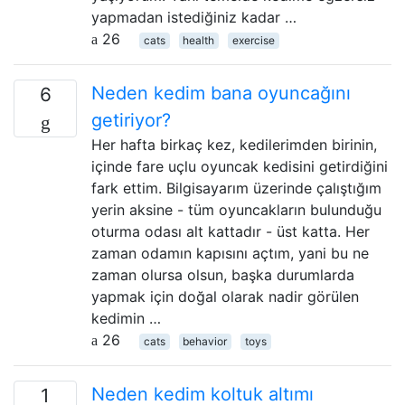
yapmadan istediğiniz kadar …
26
cats
health
exercise
Neden kedim bana oyuncağını
6
getiriyor?
Her hafta birkaç kez, kedilerimden birinin,
içinde fare uçlu oyuncak kedisini getirdiğini
fark ettim. Bilgisayarım üzerinde çalıştığım
yerin aksine - tüm oyuncakların bulunduğu
oturma odası alt kattadır - üst katta. Her
zaman odamın kapısını açtım, yani bu ne
zaman olursa olsun, başka durumlarda
yapmak için doğal olarak nadir görülen
kedimin …
26
cats
behavior
toys
Neden kedim koltuk altımı
1