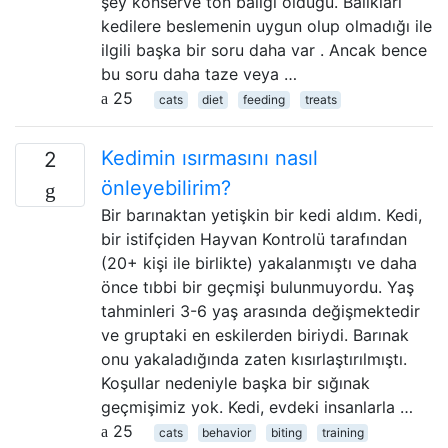
şey konserve ton balığı olduğu. Balıkları
kedilere beslemenin uygun olup olmadığı ile
ilgili başka bir soru daha var . Ancak bence
bu soru daha taze veya …
25
cats
diet
feeding
treats
Kedimin ısırmasını nasıl
2
önleyebilirim?
Bir barınaktan yetişkin bir kedi aldım. Kedi,
bir istifçiden Hayvan Kontrolü tarafından
(20+ kişi ile birlikte) yakalanmıştı ve daha
önce tıbbi bir geçmişi bulunmuyordu. Yaş
tahminleri 3-6 yaş arasında değişmektedir
ve gruptaki en eskilerden biriydi. Barınak
onu yakaladığında zaten kısırlaştırılmıştı.
Koşullar nedeniyle başka bir sığınak
geçmişimiz yok. Kedi, evdeki insanlarla …
25
cats
behavior
biting
training