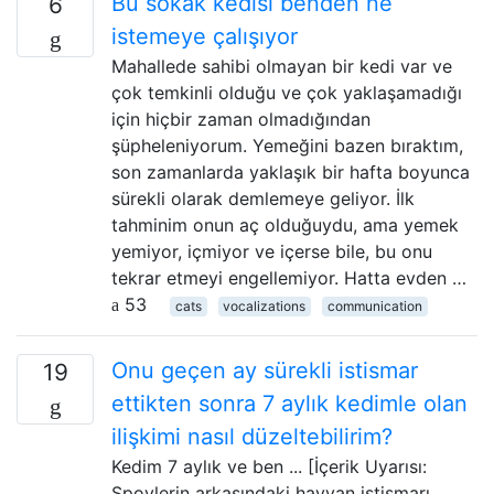
Bu sokak kedisi benden ne
6
istemeye çalışıyor
Mahallede sahibi olmayan bir kedi var ve
çok temkinli olduğu ve çok yaklaşamadığı
için hiçbir zaman olmadığından
şüpheleniyorum. Yemeğini bazen bıraktım,
son zamanlarda yaklaşık bir hafta boyunca
sürekli olarak demlemeye geliyor. İlk
tahminim onun aç olduğuydu, ama yemek
yemiyor, içmiyor ve içerse bile, bu onu
tekrar etmeyi engellemiyor. Hatta evden …
53
cats
vocalizations
communication
Onu geçen ay sürekli istismar
19
ettikten sonra 7 aylık kedimle olan
ilişkimi nasıl düzeltebilirim?
Kedim 7 aylık ve ben ... [İçerik Uyarısı:
Spoylerin arkasındaki hayvan istismarı