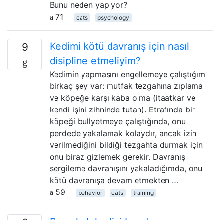
Bunu neden yapıyor?
71
cats
psychology
Kedimi kötü davranış için nasıl
9
disipline etmeliyim?
Kedimin yapmasını engellemeye çalıştığım
birkaç şey var: mutfak tezgahına zıplama
ve köpeğe karşı kaba olma (itaatkar ve
kendi işini zihninde tutan). Etrafında bir
köpeği bullyetmeye çalıştığında, onu
perdede yakalamak kolaydır, ancak izin
verilmediğini bildiği tezgahta durmak için
onu biraz gizlemek gerekir. Davranış
sergileme davranışını yakaladığımda, onu
kötü davranışa devam etmekten …
59
behavior
cats
training