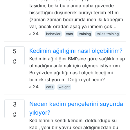
taşıdım, belki bu alanda daha güvende
hissettiğini düşünerek burayı tercih ettim
(zaman zaman bodrumda inen iki köpeğim
var, ancak oradan aşağıya inmem çok …
24
behavior
cats
training
toilet-training
Kedimin ağırlığını nasıl ölçebilirim?
5
Kedimin ağırlığını BMI'sine göre sağlıklı olup
olmadığını anlamak için ölçmek istiyorum.
Bu yüzden ağırlığı nasıl ölçebileceğimi
bilmek istiyorum. Doğru yol nedir?
24
cats
weight
Neden kedim pençelerini suyunda
3
yıkıyor?
Kedilerimin kendi kendini doldurduğu su
kabı, yeni bir yavru kedi aldığımızdan bu