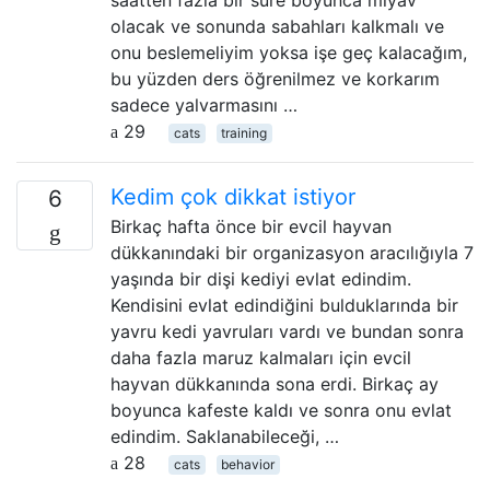
saatten fazla bir süre boyunca miyav
olacak ve sonunda sabahları kalkmalı ve
onu beslemeliyim yoksa işe geç kalacağım,
bu yüzden ders öğrenilmez ve korkarım
sadece yalvarmasını …
29
cats
training
Kedim çok dikkat istiyor
6
Birkaç hafta önce bir evcil hayvan
dükkanındaki bir organizasyon aracılığıyla 7
yaşında bir dişi kediyi evlat edindim.
Kendisini evlat edindiğini bulduklarında bir
yavru kedi yavruları vardı ve bundan sonra
daha fazla maruz kalmaları için evcil
hayvan dükkanında sona erdi. Birkaç ay
boyunca kafeste kaldı ve sonra onu evlat
edindim. Saklanabileceği, …
28
cats
behavior