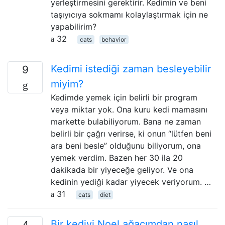
yerleştirmesini gerektirir. Kedimin ve beni
taşıyıcıya sokmamı kolaylaştırmak için ne
yapabilirim?
32
cats
behavior
Kedimi istediği zaman besleyebilir
9
miyim?
Kedimde yemek için belirli bir program
veya miktar yok. Ona kuru kedi mamasını
markette bulabiliyorum. Bana ne zaman
belirli bir çağrı verirse, ki onun “lütfen beni
ara beni besle” olduğunu biliyorum, ona
yemek verdim. Bazen her 30 ila 20
dakikada bir yiyeceğe geliyor. Ve ona
kedinin yediği kadar yiyecek veriyorum. …
31
cats
diet
Bir kediyi Noel ağacımdan nasıl
4