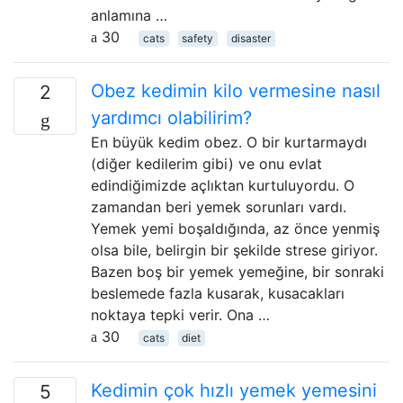
anlamına …
30
cats
safety
disaster
Obez kedimin kilo vermesine nasıl
2
yardımcı olabilirim?
En büyük kedim obez. O bir kurtarmaydı
(diğer kedilerim gibi) ve onu evlat
edindiğimizde açlıktan kurtuluyordu. O
zamandan beri yemek sorunları vardı.
Yemek yemi boşaldığında, az önce yenmiş
olsa bile, belirgin bir şekilde strese giriyor.
Bazen boş bir yemek yemeğine, bir sonraki
beslemede fazla kusarak, kusacakları
noktaya tepki verir. Ona …
30
cats
diet
Kedimin çok hızlı yemek yemesini
5