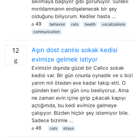
sıkılmaya başlıyor gibi görünüyor. Sürekli
mırıldanmanın endişelenecek bir şey
olduğunu biliyorum. Kediler hasta …
49
behavior
cats
health
vocalizations
communication
Aşırı dost canlısı sokak kedisi
12
evimize gelmek istiyor
Evimizin dışında güzel bir Calico sokak
kedisi var. Bir gün onunla oynadık ve o bizi
yarım mil öteden eve kadar takip etti. O
günden beri her gün onu besliyoruz. Ama
ne zaman evin içine girip çıkacak kapıyı
açtığımda, bu kedi evimize gelmeye
çalışıyor. Bizden hiçbir şey istemiyor bile.
Sadece bizimle …
46
cats
strays