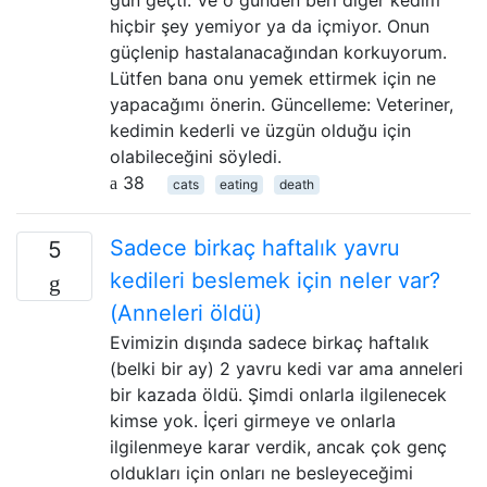
gün geçti. Ve o günden beri diğer kedim
hiçbir şey yemiyor ya da içmiyor. Onun
güçlenip hastalanacağından korkuyorum.
Lütfen bana onu yemek ettirmek için ne
yapacağımı önerin. Güncelleme: Veteriner,
kedimin kederli ve üzgün olduğu için
olabileceğini söyledi.
38
cats
eating
death
Sadece birkaç haftalık yavru
5
kedileri beslemek için neler var?
(Anneleri öldü)
Evimizin dışında sadece birkaç haftalık
(belki bir ay) 2 yavru kedi var ama anneleri
bir kazada öldü. Şimdi onlarla ilgilenecek
kimse yok. İçeri girmeye ve onlarla
ilgilenmeye karar verdik, ancak çok genç
oldukları için onları ne besleyeceğimi