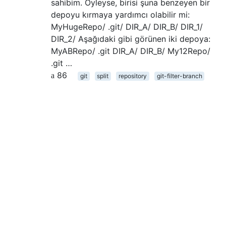
sahibim. Öyleyse, birisi şuna benzeyen bir
depoyu kırmaya yardımcı olabilir mi:
MyHugeRepo/ .git/ DIR_A/ DIR_B/ DIR_1/
DIR_2/ Aşağıdaki gibi görünen iki depoya:
MyABRepo/ .git DIR_A/ DIR_B/ My12Repo/
.git …
86
git
split
repository
git-filter-branch