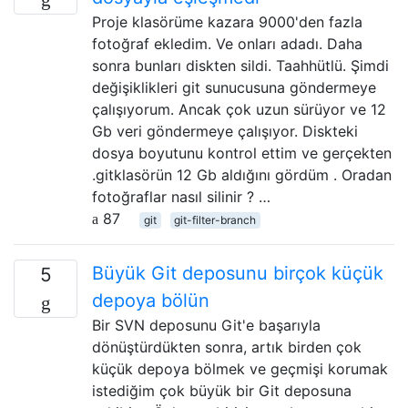
Proje klasörüme kazara 9000'den fazla
fotoğraf ekledim. Ve onları adadı. Daha
sonra bunları diskten sildi. Taahhütlü. Şimdi
değişiklikleri git sunucusuna göndermeye
çalışıyorum. Ancak çok uzun sürüyor ve 12
Gb veri göndermeye çalışıyor. Diskteki
dosya boyutunu kontrol ettim ve gerçekten
.gitklasörün 12 Gb aldığını gördüm . Oradan
fotoğraflar nasıl silinir ? …
87
git
git-filter-branch
Büyük Git deposunu birçok küçük
5
depoya bölün
Bir SVN deposunu Git'e başarıyla
dönüştürdükten sonra, artık birden çok
küçük depoya bölmek ve geçmişi korumak
istediğim çok büyük bir Git deposuna