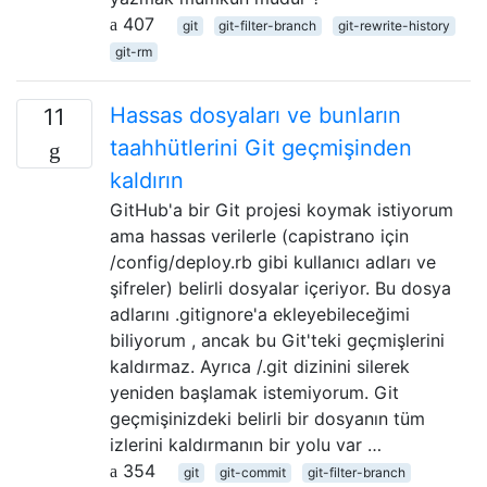
407
git
git-filter-branch
git-rewrite-history
git-rm
Hassas dosyaları ve bunların
11
taahhütlerini Git geçmişinden
kaldırın
GitHub'a bir Git projesi koymak istiyorum
ama hassas verilerle (capistrano için
/config/deploy.rb gibi kullanıcı adları ve
şifreler) belirli dosyalar içeriyor. Bu dosya
adlarını .gitignore'a ekleyebileceğimi
biliyorum , ancak bu Git'teki geçmişlerini
kaldırmaz. Ayrıca /.git dizinini silerek
yeniden başlamak istemiyorum. Git
geçmişinizdeki belirli bir dosyanın tüm
izlerini kaldırmanın bir yolu var …
354
git
git-commit
git-filter-branch