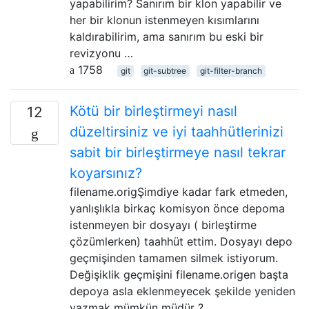
yapabilirim? Sanırım bir klon yapabilir ve
her bir klonun istenmeyen kısımlarını
kaldırabilirim, ama sanırım bu eski bir
revizyonu …
1758
git
git-subtree
git-filter-branch
Kötü bir birleştirmeyi nasıl
12
düzeltirsiniz ve iyi taahhütlerinizi
sabit bir birleştirmeye nasıl tekrar
koyarsınız?
filename.origŞimdiye kadar fark etmeden,
yanlışlıkla birkaç komisyon önce depoma
istenmeyen bir dosyayı ( birleştirme
çözümlerken) taahhüt ettim. Dosyayı depo
geçmişinden tamamen silmek istiyorum.
Değişiklik geçmişini filename.origen başta
depoya asla eklenmeyecek şekilde yeniden
yazmak mümkün müdür ?