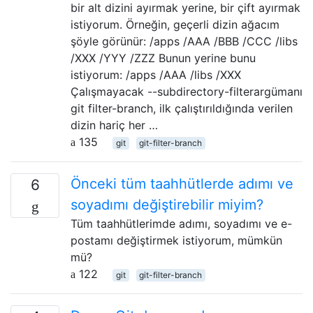
bir alt dizini ayırmak yerine, bir çift ayırmak
istiyorum. Örneğin, geçerli dizin ağacım
şöyle görünür: /apps /AAA /BBB /CCC /libs
/XXX /YYY /ZZZ Bunun yerine bunu
istiyorum: /apps /AAA /libs /XXX
Çalışmayacak --subdirectory-filterargümanı
git filter-branch, ilk çalıştırıldığında verilen
dizin hariç her …
135
git
git-filter-branch
Önceki tüm taahhütlerde adımı ve
6
soyadımı değiştirebilir miyim?
Tüm taahhütlerimde adımı, soyadımı ve e-
postamı değiştirmek istiyorum, mümkün
mü?
122
git
git-filter-branch