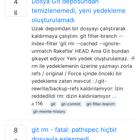
Dosya Git deposundan
4
temizlenemedi, yeni yedekleme
oluşturulamadı
Uzak depomdan bir dosyayı çalıştırarak
kaldırmaya çalıştım: git filter-branch --
index-filter 'git rm --cached --ignore-
unmatch Rakefile' HEAD Ama Git bundan
şikayet ediyor Yeni yedek oluşturulamaz. -F
rm ile yedeklemenin üzerine yazmayı zorla
refs / original / Force içinde önceki bir
yedekleme zaten mevcut : /.git-
rewrite/backup-refs kaldırılamıyor: İzin
reddedildi rm: dizin kaldırılamıyor …
116
git
git-commit
git-filter-branch
git-rewrite-history
git rm - fatal: pathspec hiçbir
8
dosyayla eşleşmedi