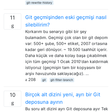
git-rewrite-history
Git geçmişinden eski geçmişi nasıl
11
silebilirim?
Korkarım bu senaryo gibi bir şey
bulamadım. Geçmişi çok olan bir git depom
var: 500+ şube, 500+ etiket, 2007 ortasına
kadar geri dönüyor. ~ 19.500 taahhüt içerir.
Daha küçük ve daha kolay başa çıkabilmek
için tüm geçmişi 1 Ocak 2010'dan kaldırmak
istiyoruz (geçmişin tam bir kopyasını bir
arşiv havuzunda saklayacağız). …
208
git
git-filter-branch
Birçok alt dizini yeni, ayrı bir Git
10
deposuna ayırın
Bu soru alt dizini ayrı Git deposuna ayır Tek