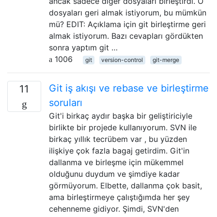
ancak sadece diğer dosyaları birleştirdi. O
dosyaları geri almak istiyorum, bu mümkün
mü? EDIT: Açıklama için git birleştirme geri
almak istiyorum. Bazı cevapları gördükten
sonra yaptım git …
1006
git
version-control
git-merge
Git iş akışı ve rebase ve birleştirme
11
soruları
Git'i birkaç aydır başka bir geliştiriciyle
birlikte bir projede kullanıyorum. SVN ile
birkaç yıllık tecrübem var , bu yüzden
ilişkiye çok fazla bagaj getirdim. Git'in
dallanma ve birleşme için mükemmel
olduğunu duydum ve şimdiye kadar
görmüyorum. Elbette, dallanma çok basit,
ama birleştirmeye çalıştığımda her şey
cehenneme gidiyor. Şimdi, SVN'den