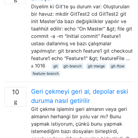
Diyelim ki Git'te şu durum var: Oluşturulan
bir havuz: mkdir GitTest2 cd GitTest2 git
init Master'da bazı değişiklikler yapılır ve
taahhüt edilir: echo "On Master" &gt; file git
commit -a -m "Initial commit" Feature1
ustası dallanmış ve bazı çalışmalar
yapılmıştır: git branch feature1 git checkout
feature1 echo "Feature1" &gt; featureFile …
1016
git
git-branch
git-merge
git-flow
feature-branch
Geri çekmeyi geri al, depolar eski
10
duruma nasıl getirilir
Git çekme işlemini geri almanın veya geri
almanın herhangi bir yolu var mı? Bunu
yapmak istiyorum, çünkü bunu yapmak
istemediğim bazı dosyaları birleştirdi,