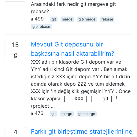
Arasındaki fark nedir git mergeve git
rebase?
499
git
merge
git-merge
rebase
git-rebase
Mevcut Git deposunu bir
15
başkasına nasıl aktarabilirim?
XXX adlı bir klasörde Git depom var ve
YYY adlı ikinci Git depom var . Ben almak
istediğiniz XXX içine depo YYY bir alt dizin
adında olarak depo ZZZ ve tüm eklemek
XXX için 'ın değişiklik geçmişini YYY . Önce
klasör yapısı: ├── XXX │ ├── .git │ └──
(project …
476
git
merge
git-merge
Farklı git birleştirme stratejilerini ne
4