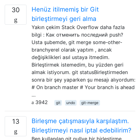
Henüz itilmemiş bir Git
30
birleştirmeyi geri alma
Yakın çekim Stack Overflow daha fazla
bilgi : Как отменить последний push?
Usta şubemde, git merge some-other-
branchyerel olarak yaptım , ancak
değişiklikleri asıl ustaya itmedim.
Birleştirmek istemedim, bu yüzden geri
almak istiyorum. git statusBirleştirmeden
sonra bir şey yaparken şu mesajı alıyordum:
# On branch master # Your branch is ahead
…
3942
git
undo
git-merge
Birleşme çatışmasıyla karşılaştım.
13
Birleştirmeyi nasıl iptal edebilirim?
Ben kullanılan git pullve bir birleştirme