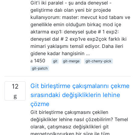
Git'i iki paralel - şu anda deneysel -
geliştirme dalı olan yeni bir projede
kullanıyorum: master: mevcut kod tabanı ve
genellikle emin olduğum birkaç mod içe
aktarma exp1: deneysel şube # 1 exp2:
deneysel dal # 2 exp1ve exp2çok farklı iki
mimari yaklaşımı temsil ediyor. Daha ileri
gidene kadar hangisinin …
1450
git
git-merge
git-cherry-pick
git-patch
Git birleştirme çakışmalarını çekme
12
sırasındaki değişikliklerin lehine
çözme
Git birleştirme çakışmasını çekilen
değişiklikler lehine nasıl çözebilirim? Temel
olarak, çatışmasız değişiklikleri git
mergetoolkorurken bir süre ile tüm