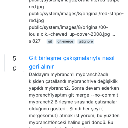
red.jpg
public/system/images/8/original/red-stripe-
red.jpg
public/system/images/8/original/00-
louis_c.k.-chewed_up-cover-2008.jpg …
827
git
git-merge
gitignore
Git birleşme çakışmalarıyla nasıl
5
geri alınır
Daldayım mybranch1. mybranch2adlı
kişiden çatallandı mybranch1ve değişiklik
yapıldı mybranch2. Sonra devam ederken
mybranch1yaptım git merge --no-commit
mybranch2 Birleşme sırasında çatışmalar
olduğunu gösterir. Şimdi her şeyi (
mergekomut) atmak istiyorum, bu yüzden
mybranch1önceki haline geri döndü. Bu