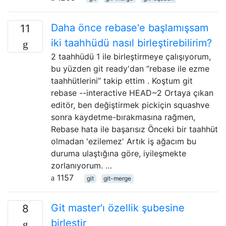
Daha önce rebase'e başlamışsam
11
iki taahhüdü nasıl birleştirebilirim?
2 taahhüdü 1 ile birleştirmeye çalışıyorum,
bu yüzden git ready'dan “rebase ile ezme
taahhütlerini” takip ettim . Koştum git
rebase --interactive HEAD~2 Ortaya çıkan
editör, ben değiştirmek pickiçin squashve
sonra kaydetme-bırakmasına rağmen,
Rebase hata ile başarısız Önceki bir taahhüt
olmadan 'ezilemez' Artık iş ağacım bu
duruma ulaştığına göre, iyileşmekte
zorlanıyorum. …
1157
git
git-merge
Git master'ı özellik şubesine
8
birleştir