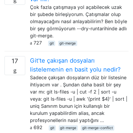
Çok fazla çatışmaya yol açabilecek uzak
bir şubede birleşiyorum. Çatışmalar olup
olmayacağını nasıl anlayabilirim? Ben böyle
bir şey görmüyorum --dry-runtarihinde adlı
git-merge.
727
git
git-merge
Git'te çakışan dosyaları
17
listelemenin en basit yolu nedir?
Sadece çakışan dosyaların düz bir listesine
ihtiyacım var . Şundan daha basit bir şey
var mı: git ls-files -u | cut -f 2 | sort -u
veya: git ls-files -u | awk '{print $4}' | sort |
uniq Sanırım bunun için kullanışlı bir
kurulum yapabilirdim alias, ancak
profesyonellerin nasıl yaptığını …
692
git
git-merge
git-merge-conflict