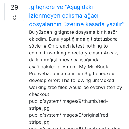
.gitignore ve “Aşağıdaki
29
izlenmeyen çalışma ağacı
dosyalarının üzerine kasada yazılır”
Bu yüzden .gitignore dosyama bir klasör
ekledim. Bunu yaptığımda git statusbana
söyler # On branch latest nothing to
commit (working directory clean) Ancak,
dalları değiştirmeye çalıştığımda
aşağıdakileri alıyorum: My-MacBook-
Pro:webapp marcamillion$ git checkout
develop error: The following untracked
working tree files would be overwritten by
checkout:
public/system/images/9/thumb/red-
stripe.jpg
public/system/images/9/original/red-
stripe.jpg
public/system/images/8/thumb/red-stripe-