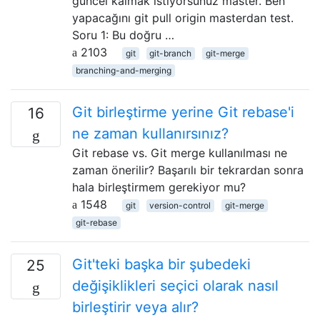
güncel kalmak istiyorsunuz master. Ben
yapacağını git pull origin masterdan test.
Soru 1: Bu doğru …
2103
git
git-branch
git-merge
branching-and-merging
Git birleştirme yerine Git rebase'i
16
ne zaman kullanırsınız?
Git rebase vs. Git merge kullanılması ne
zaman önerilir? Başarılı bir tekrardan sonra
hala birleştirmem gerekiyor mu?
1548
git
version-control
git-merge
git-rebase
Git'teki başka bir şubedeki
25
değişiklikleri seçici olarak nasıl
birleştirir veya alır?