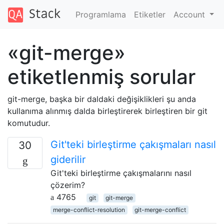
Programlama
Etiketler
Account
«git-merge»
etiketlenmiş sorular
git-merge, başka bir daldaki değişiklikleri şu anda
kullanıma alınmış dalda birleştirerek birleştiren bir git
komutudur.
Git'teki birleştirme çakışmaları nasıl
30
giderilir
Git'teki birleştirme çakışmalarını nasıl
çözerim?
4765
git
git-merge
merge-conflict-resolution
git-merge-conflict