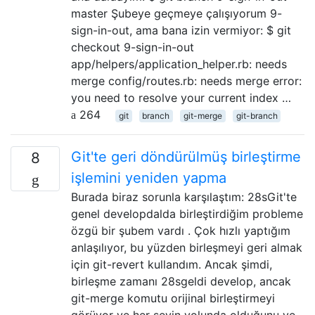
master Şubeye geçmeye çalışıyorum 9-
sign-in-out, ama bana izin vermiyor: $ git
checkout 9-sign-in-out
app/helpers/application_helper.rb: needs
merge config/routes.rb: needs merge error:
you need to resolve your current index …
264
git
branch
git-merge
git-branch
Git'te geri döndürülmüş birleştirme
8
işlemini yeniden yapma
Burada biraz sorunla karşılaştım: 28sGit'te
genel developdalda birleştirdiğim probleme
özgü bir şubem vardı . Çok hızlı yaptığım
anlaşılıyor, bu yüzden birleşmeyi geri almak
için git-revert kullandım. Ancak şimdi,
birleşme zamanı 28sgeldi develop, ancak
git-merge komutu orijinal birleştirmeyi
görüyor ve her şeyin yolunda olduğunu ve