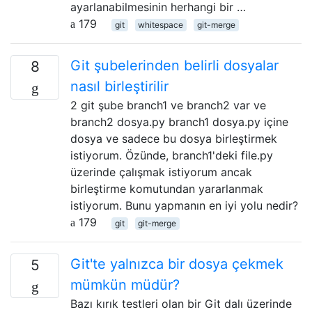
ayarlanabilmesinin herhangi bir …
179
git
whitespace
git-merge
Git şubelerinden belirli dosyalar
8
nasıl birleştirilir
2 git şube branch1 ve branch2 var ve
branch2 dosya.py branch1 dosya.py içine
dosya ve sadece bu dosya birleştirmek
istiyorum. Özünde, branch1'deki file.py
üzerinde çalışmak istiyorum ancak
birleştirme komutundan yararlanmak
istiyorum. Bunu yapmanın en iyi yolu nedir?
179
git
git-merge
Git'te yalnızca bir dosya çekmek
5
mümkün müdür?
Bazı kırık testleri olan bir Git dalı üzerinde