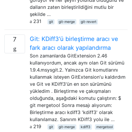
dalların zaten birleştirildiğini mutlu bir
şekilde …
231
git
git-merge
git-revert
Git: KDiff3'ü birleştirme aracı ve
7
fark aracı olarak yapılandırma
Son zamanlarda GitExtension 2.46
kullanıyordum, ancak aynı olan Git sürümü
1.9.4.msysgit.2. Yalnızca Git komutlarını
kullanmak isteyen GitExtension'u kaldırdım
ve Git ve KDiff3'ün en son sürümünü
yükledim . Birleştirme ve çakışmaları
olduğunda, aşağıdaki komutu çalıştırın: $
git mergetool Sonra mesajı alıyorum:
Birleştirme aracı kdiff3 'kdiff3' olarak
kullanılamaz. Sanırım KDiff3 yolu ile …
219
git
git-merge
kdiff3
mergetool