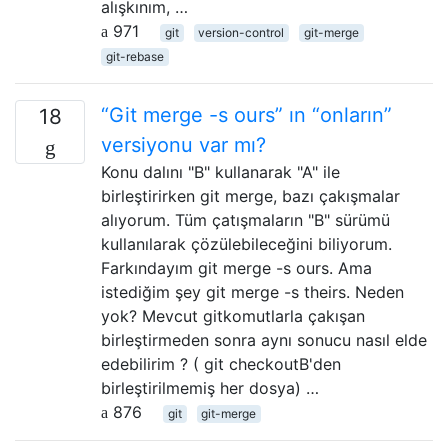
alışkınım, …
971
git
version-control
git-merge
git-rebase
“Git merge -s ours” ın “onların”
18
versiyonu var mı?
Konu dalını "B" kullanarak "A" ile
birleştirirken git merge, bazı çakışmalar
alıyorum. Tüm çatışmaların "B" sürümü
kullanılarak çözülebileceğini biliyorum.
Farkındayım git merge -s ours. Ama
istediğim şey git merge -s theirs. Neden
yok? Mevcut gitkomutlarla çakışan
birleştirmeden sonra aynı sonucu nasıl elde
edebilirim ? ( git checkoutB'den
birleştirilmemiş her dosya) …
876
git
git-merge