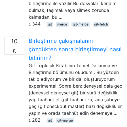
birleştirme ile yazılır Bu dosyaları kendim
bulmak, taşımak veya silmek zorunda
kalmadan, bu …
344
git
merge
git-merge
git-fetch
Birleştirme çakışmalarını
10
çözdükten sonra birleştirmeyi nasıl
bitiririm?
Git Topluluk Kitabının Temel Dallanma ve
Birleştirme bölümünü okudum . Bu yüzden
takip ediyorum ve bir dal oluşturuyorum
experimental. Sonra ben: deneysel dala geç
(deneysel deneysel git) bir sürü değişiklik
yap taahhüt et (git taahhüt -a) ana şubeye
geç (git checkout master) bazı değişiklikler
yapın ve orada taahhüt edin denemeye …
282
git
git-merge