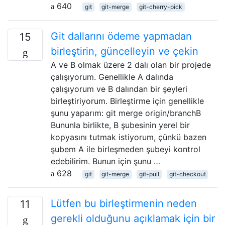
640
git
git-merge
git-cherry-pick
Git dallarını ödeme yapmadan
15
birleştirin, güncelleyin ve çekin
A ve B olmak üzere 2 dalı olan bir projede
çalışıyorum. Genellikle A dalında
çalışıyorum ve B dalından bir şeyleri
birleştiriyorum. Birleştirme için genellikle
şunu yaparım: git merge origin/branchB
Bununla birlikte, B şubesinin yerel bir
kopyasını tutmak istiyorum, çünkü bazen
şubem A ile birleşmeden şubeyi kontrol
edebilirim. Bunun için şunu …
628
git
git-merge
git-pull
git-checkout
Lütfen bu birleştirmenin neden
11
gerekli olduğunu açıklamak için bir