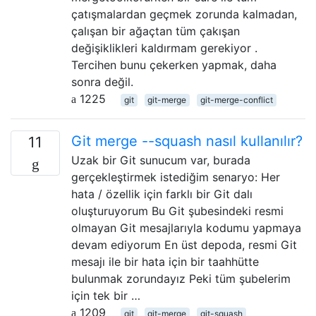
çatışmalardan geçmek zorunda kalmadan,
çalışan bir ağaçtan tüm çakışan
değişiklikleri kaldırmam gerekiyor .
Tercihen bunu çekerken yapmak, daha
sonra değil.
1225
git
git-merge
git-merge-conflict
Git merge --squash nasıl kullanılır?
11
Uzak bir Git sunucum var, burada
gerçekleştirmek istediğim senaryo: Her
hata / özellik için farklı bir Git dalı
oluşturuyorum Bu Git şubesindeki resmi
olmayan Git mesajlarıyla kodumu yapmaya
devam ediyorum En üst depoda, resmi Git
mesajı ile bir hata için bir taahhütte
bulunmak zorundayız Peki tüm şubelerim
için tek bir …
1209
git
git-merge
git-squash