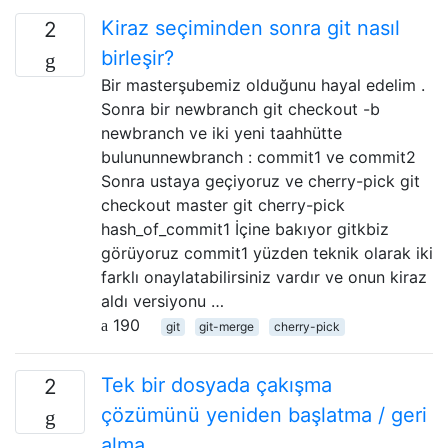
Kiraz seçiminden sonra git nasıl
2
birleşir?
Bir masterşubemiz olduğunu hayal edelim .
Sonra bir newbranch git checkout -b
newbranch ve iki yeni taahhütte
bulununnewbranch : commit1 ve commit2
Sonra ustaya geçiyoruz ve cherry-pick git
checkout master git cherry-pick
hash_of_commit1 İçine bakıyor gitkbiz
görüyoruz commit1 yüzden teknik olarak iki
farklı onaylatabilirsiniz vardır ve onun kiraz
aldı versiyonu …
190
git
git-merge
cherry-pick
Tek bir dosyada çakışma
2
çözümünü yeniden başlatma / geri
alma