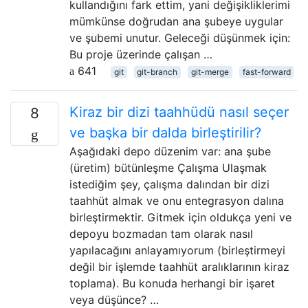
kullandığını fark ettim, yani değişikliklerimi
mümkünse doğrudan ana şubeye uygular
ve şubemi unutur. Geleceği düşünmek için:
Bu proje üzerinde çalışan …
641
git
git-branch
git-merge
fast-forward
Kiraz bir dizi taahhüdü nasıl seçer
8
ve başka bir dalda birleştirilir?
Aşağıdaki depo düzenim var: ana şube
(üretim) bütünleşme Çalışma Ulaşmak
istediğim şey, çalışma dalından bir dizi
taahhüt almak ve onu entegrasyon dalına
birleştirmektir. Gitmek için oldukça yeni ve
depoyu bozmadan tam olarak nasıl
yapılacağını anlayamıyorum (birleştirmeyi
değil bir işlemde taahhüt aralıklarının kiraz
toplama). Bu konuda herhangi bir işaret
veya düşünce? …