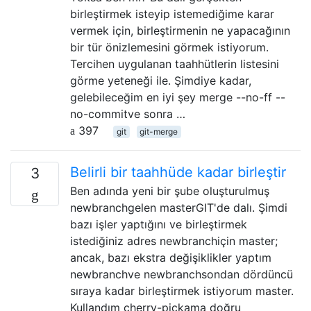
birleştirmek isteyip istemediğime karar
vermek için, birleştirmenin ne yapacağının
bir tür önizlemesini görmek istiyorum.
Tercihen uygulanan taahhütlerin listesini
görme yeteneği ile. Şimdiye kadar,
gelebileceğim en iyi şey merge --no-ff --
no-commitve sonra …
397
git
git-merge
Belirli bir taahhüde kadar birleştir
3
Ben adında yeni bir şube oluşturulmuş
newbranchgelen masterGIT'de dalı. Şimdi
bazı işler yaptığını ve birleştirmek
istediğiniz adres newbranchiçin master;
ancak, bazı ekstra değişiklikler yaptım
newbranchve newbranchsondan dördüncü
sıraya kadar birleştirmek istiyorum master.
Kullandım cherry-pickama doğru