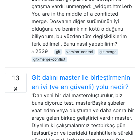
çatışma vardı: unmerged: _widget.html.erb
You are in the middle of a conflicted
merge. Dosyanın diğer sürümünün iyi
olduğunu ve benimkinin kötü olduğunu
biliyorum, bu yüzden tüm değişikliklerim
terk edilmeli. Bunu nasıl yapabilirim?
2539
git
version-control
git-merge
git-merge-conflict
Git dalını master ile birleştirmenin
13
en iyi (ve en güvenli) yolu nedir?
'Dan yeni bir dal masteroluşturulur, biz
buna diyoruz test. masterBaşka şubeler
vaat eden veya oluşturan ve daha sonra bir
araya gelen birkaç geliştirici vardır master.
Diyelim ki çalışmalarımız testbirkaç gün
testsürüyor ve içerideki taahhütlerle sürekli