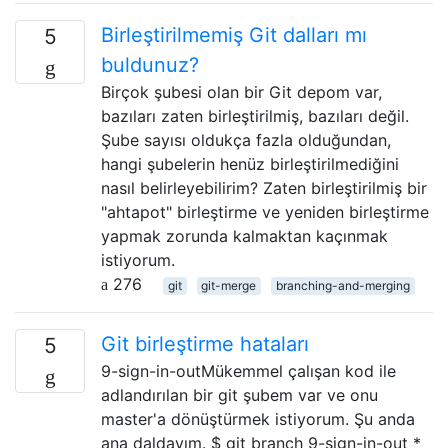
Birleştirilmemiş Git dalları mı
5
buldunuz?
Birçok şubesi olan bir Git depom var,
bazıları zaten birleştirilmiş, bazıları değil.
Şube sayısı oldukça fazla olduğundan,
hangi şubelerin henüz birleştirilmediğini
nasıl belirleyebilirim? Zaten birleştirilmiş bir
"ahtapot" birleştirme ve yeniden birleştirme
yapmak zorunda kalmaktan kaçınmak
istiyorum.
276
git
git-merge
branching-and-merging
Git birleştirme hataları
5
9-sign-in-outMükemmel çalışan kod ile
adlandırılan bir git şubem var ve onu
master'a dönüştürmek istiyorum. Şu anda
ana daldayım. $ git branch 9-sign-in-out *