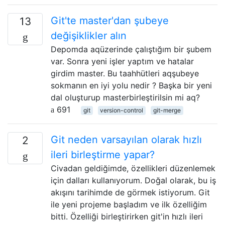
Git'te master'dan şubeye
13
değişiklikler alın
Depomda aqüzerinde çalıştığım bir şubem
var. Sonra yeni işler yaptım ve hatalar
girdim master. Bu taahhütleri aqşubeye
sokmanın en iyi yolu nedir ? Başka bir yeni
dal oluşturup masterbirleştirilsin mi aq?
691
git
version-control
git-merge
Git neden varsayılan olarak hızlı
2
ileri birleştirme yapar?
Civadan geldiğimde, özellikleri düzenlemek
için dalları kullanıyorum. Doğal olarak, bu iş
akışını tarihimde de görmek istiyorum. Git
ile yeni projeme başladım ve ilk özelliğim
bitti. Özelliği birleştirirken git'in hızlı ileri