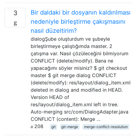
Bir daldaki bir dosyanın kaldırılması
3
nedeniyle birleştirme çakışmasını
nasıl düzeltirim?
dialogŞube oluşturdum ve şubeyle
birleştirmeye çalıştığımda master. 2
çatışma var. Nasıl çözüleceğini bilmiyorum
CONFLICT (delete/modify). Bana ne
yapacağımı söyler misiniz? $ git checkout
master $ git merge dialog CONFLICT
(delete/modify): res/layout/dialog_item.xml
deleted in dialog and modified in HEAD.
Version HEAD of
res/layout/dialog_item.xml left in tree.
Auto-merging src/com/DialogAdapter.java
CONFLICT (content): Merge …
208
git
git-merge
merge-conflict-resolution