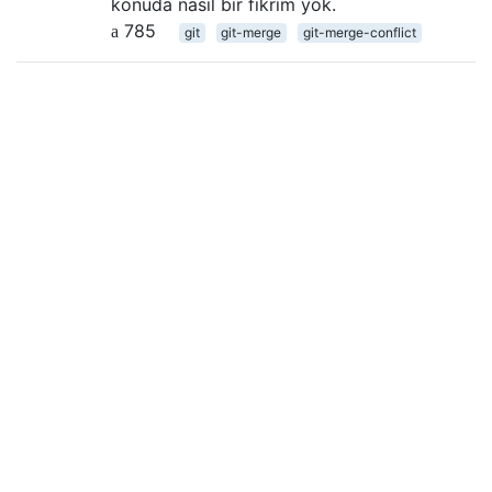
konuda nasıl bir fikrim yok.
785
git
git-merge
git-merge-conflict