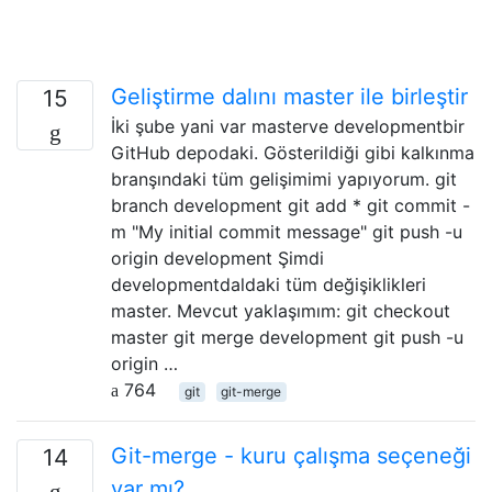
Geliştirme dalını master ile birleştir
15
İki şube yani var masterve developmentbir
GitHub depodaki. Gösterildiği gibi kalkınma
branşındaki tüm gelişimimi yapıyorum. git
branch development git add * git commit -
m "My initial commit message" git push -u
origin development Şimdi
developmentdaldaki tüm değişiklikleri
master. Mevcut yaklaşımım: git checkout
master git merge development git push -u
origin …
764
git
git-merge
Git-merge - kuru çalışma seçeneği
14
var mı?