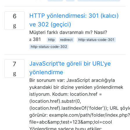
HTTP yönlendirmesi: 301 (kalıcı)
6
ve 302 (geçici)
Müşteri farklı davranmalı mı? Nasıl?
381
http
redirect
http-status-code-301
http-status-code-302
JavaScript'te göreli bir URL'ye
7
yönlendirme
Bir sorunum var: JavaScript aracılığıyla
yukarıdaki bir dizine yeniden yönlendirmek
istiyorum. Kodum: location.href =
(location.href).substr(0,
(location.href).lastIndexOf('folder')); URL şöyl
görünür: example.com/path/folder/index.php?
file=abc&amp;test=123&amp;lol=cool
Yönlendirme sadece bunu etkiler: