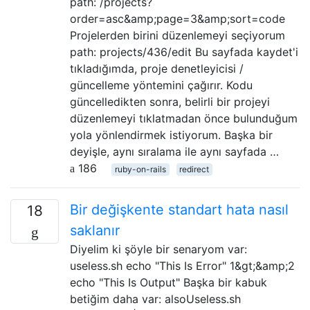
path: /projects?
order=asc&amp;page=3&amp;sort=code
Projelerden birini düzenlemeyi seçiyorum
path: projects/436/edit Bu sayfada kaydet'i
tıkladığımda, proje denetleyicisi /
güncelleme yöntemini çağırır. Kodu
güncelledikten sonra, belirli bir projeyi
düzenlemeyi tıklatmadan önce bulunduğum
yola yönlendirmek istiyorum. Başka bir
deyişle, aynı sıralama ile aynı sayfada …
186
ruby-on-rails
redirect
Bir değişkente standart hata nasıl
18
saklanır
Diyelim ki şöyle bir senaryom var:
useless.sh echo "This Is Error" 1&gt;&amp;2
echo "This Is Output" Başka bir kabuk
betiğim daha var: alsoUseless.sh