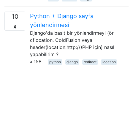
Python + Django sayfa
10
yönlendirmesi
Django'da basit bir yönlendirmeyi (ör
cflocation. ColdFusion veya
header(location:http://)PHP için) nasıl
yapabilirim ?
158
python
django
redirect
location