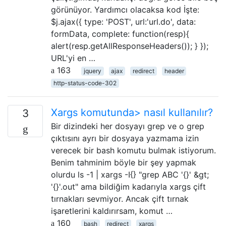
görünüyor. Yardımcı olacaksa kod İşte:
$j.ajax({ type: 'POST', url:'url.do', data:
formData, complete: function(resp){
alert(resp.getAllResponseHeaders()); } });
URL'yi en …
163
jquery
ajax
redirect
header
http-status-code-302
Xargs komutunda> nasıl kullanılır?
3
Bir dizindeki her dosyayı grep ve o grep
çıktısını ayrı bir dosyaya yazmama izin
verecek bir bash komutu bulmak istiyorum.
Benim tahminim böyle bir şey yapmak
olurdu ls -1 | xargs -I{} "grep ABC '{}' &gt;
'{}'.out" ama bildiğim kadarıyla xargs çift
tırnakları sevmiyor. Ancak çift tırnak
işaretlerini kaldırırsam, komut …
160
bash
redirect
xargs