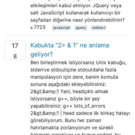
etkileşimleri kabul etmiyor. JQuery veya
salt JavaScript kullanarak kullanıcıyı bir
sayfadan diğerine nasıl yönlendirebilirim?
7723
javascript
jquery
redirect
Kabukta “2> & 1” ne anlama
17
geliyor?
Ben birleştirmek istiyorsanız Unix kabuğu,
stderrve stdoutiçine stdoutdaha fazla
manipülasyon için dere, benim komuta
sonuna aşağıdaki ekleyebilirsiniz:
2&gt;&amp;1 Yani, headçıktı almak
istiyorsanız g++, böyle bir şey
yapabilirsiniz: g++ lots_of_errors
2&gt;&amp;1 | head sadece ilk birkaç hatayı
görebiliyorum. Bunu her zaman
hatırlamakta zorlanıyorum ve sürekli
bakmam gerekiyor ve bunun nedeni, bu …