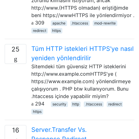
zorunlu kılmasını istiyorum, ancak
http://www.(HTTPS olmadan) eriştiğimde
beni https://wwwHTTPS ile yönlendirmiyor .
309
apache
.htaccess
mod-rewrite
redirect
https
Tüm HTTP istekleri HTTPS'ye nasıl
25
yeniden yönlendirilir
Sitemdeki tüm güvensiz HTTP isteklerini
http://www.example.comHTTPS'ye (
https://www.example.com) yönlendirmeye
çalışıyorum . PHP btw kullanıyorum. Bunu
.htaccess içinde yapabilir miyim?
294
security
http
.htaccess
redirect
https
Server.Transfer Vs.
16
Response.Redirect