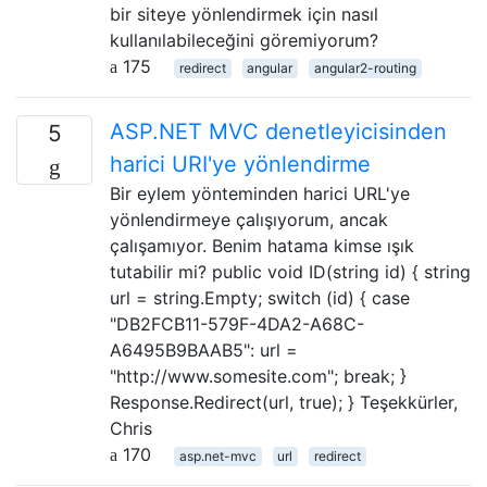
bir siteye yönlendirmek için nasıl
kullanılabileceğini göremiyorum?
175
redirect
angular
angular2-routing
ASP.NET MVC denetleyicisinden
5
harici URI'ye yönlendirme
Bir eylem yönteminden harici URL'ye
yönlendirmeye çalışıyorum, ancak
çalışamıyor. Benim hatama kimse ışık
tutabilir mi? public void ID(string id) { string
url = string.Empty; switch (id) { case
"DB2FCB11-579F-4DA2-A68C-
A6495B9BAAB5": url =
"http://www.somesite.com"; break; }
Response.Redirect(url, true); } Teşekkürler,
Chris
170
asp.net-mvc
url
redirect