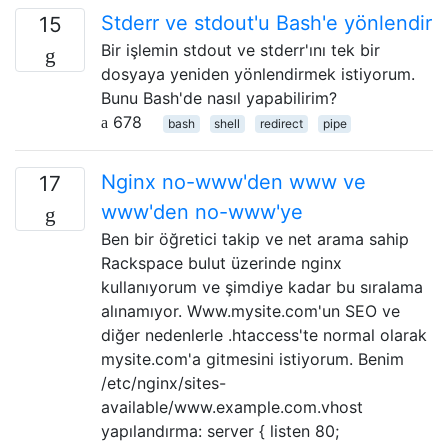
Stderr ve stdout'u Bash'e yönlendir
15
Bir işlemin stdout ve stderr'ını tek bir
dosyaya yeniden yönlendirmek istiyorum.
Bunu Bash'de nasıl yapabilirim?
678
bash
shell
redirect
pipe
Nginx no-www'den www ve
17
www'den no-www'ye
Ben bir öğretici takip ve net arama sahip
Rackspace bulut üzerinde nginx
kullanıyorum ve şimdiye kadar bu sıralama
alınamıyor. Www.mysite.com'un SEO ve
diğer nedenlerle .htaccess'te normal olarak
mysite.com'a gitmesini istiyorum. Benim
/etc/nginx/sites-
available/www.example.com.vhost
yapılandırma: server { listen 80;