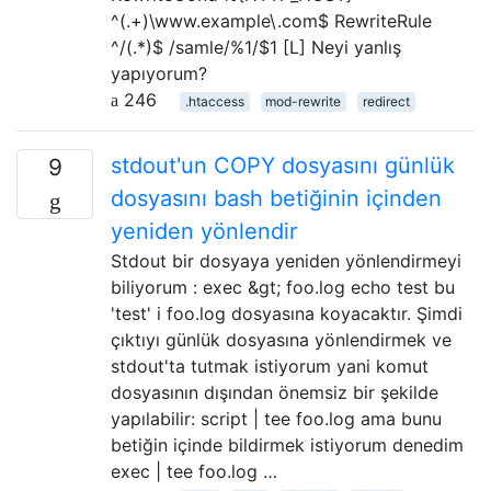
^(.+)\www.example\.com$ RewriteRule
^/(.*)$ /samle/%1/$1 [L] Neyi yanlış
yapıyorum?
246
.htaccess
mod-rewrite
redirect
stdout'un COPY dosyasını günlük
9
dosyasını bash betiğinin içinden
yeniden yönlendir
Stdout bir dosyaya yeniden yönlendirmeyi
biliyorum : exec &gt; foo.log echo test bu
'test' i foo.log dosyasına koyacaktır. Şimdi
çıktıyı günlük dosyasına yönlendirmek ve
stdout'ta tutmak istiyorum yani komut
dosyasının dışından önemsiz bir şekilde
yapılabilir: script | tee foo.log ama bunu
betiğin içinde bildirmek istiyorum denedim
exec | tee foo.log …