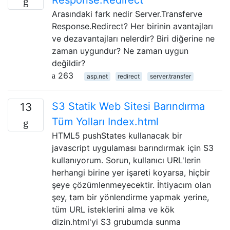
Arasındaki fark nedir Server.Transferve
Response.Redirect? Her birinin avantajları
ve dezavantajları nelerdir? Biri diğerine ne
zaman uygundur? Ne zaman uygun
değildir?
263
asp.net
redirect
server.transfer
S3 Statik Web Sitesi Barındırma
13
Tüm Yolları Index.html
HTML5 pushStates kullanacak bir
javascript uygulaması barındırmak için S3
kullanıyorum. Sorun, kullanıcı URL'lerin
herhangi birine yer işareti koyarsa, hiçbir
şeye çözümlenmeyecektir. İhtiyacım olan
şey, tam bir yönlendirme yapmak yerine,
tüm URL isteklerini alma ve kök
dizin.html'yi S3 grubumda sunma