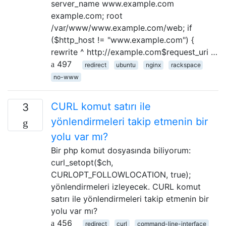
server_name www.example.com
example.com; root
/var/www/www.example.com/web; if
($http_host != "www.example.com") {
rewrite ^ http://example.com$request_uri …
497
redirect
ubuntu
nginx
rackspace
no-www
CURL komut satırı ile
3
yönlendirmeleri takip etmenin bir
yolu var mı?
Bir php komut dosyasında biliyorum:
curl_setopt($ch,
CURLOPT_FOLLOWLOCATION, true);
yönlendirmeleri izleyecek. CURL komut
satırı ile yönlendirmeleri takip etmenin bir
yolu var mı?
456
redirect
curl
command-line-interface