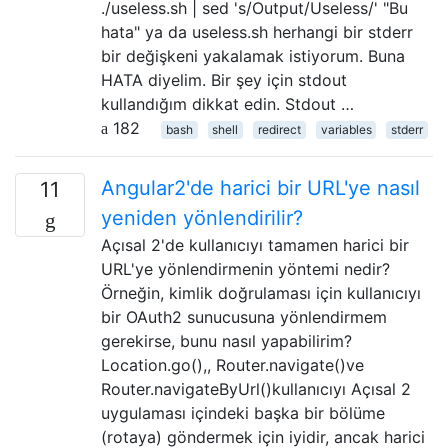
./useless.sh | sed 's/Output/Useless/' "Bu
hata" ya da useless.sh herhangi bir stderr
bir değişkeni yakalamak istiyorum. Buna
HATA diyelim. Bir şey için stdout
kullandığım dikkat edin. Stdout …
182
bash
shell
redirect
variables
stderr
Angular2'de harici bir URL'ye nasıl
11
yeniden yönlendirilir?
Açısal 2'de kullanıcıyı tamamen harici bir
URL'ye yönlendirmenin yöntemi nedir?
Örneğin, kimlik doğrulaması için kullanıcıyı
bir OAuth2 sunucusuna yönlendirmem
gerekirse, bunu nasıl yapabilirim?
Location.go(),, Router.navigate()ve
Router.navigateByUrl()kullanıcıyı Açısal 2
uygulaması içindeki başka bir bölüme
(rotaya) göndermek için iyidir, ancak harici