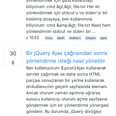
yönlendirmek için şunu kullanmayı
biliyorum: cmd &gt;&gt; file.txt Her iki
yönlendirmek için stdout'u ve stderr'yi bir
kesilmiş dosyaya, ben kullanımına
biliyorum: cmd &amp;&gt; file.txt Nasıl hem
yönlendiririm stdout ve stderr bir …
1533
linux
bash
redirect
stream
pipe
Bir jQuery Ajax çağrısından sonra
30
yönlendirme isteği nasıl yönetilir
Ben kullanıyorum $.post()Ajax kullanarak
servlet çağırmak ve daha sonra HTML
parçası sonuçlanan bir yerine kullanarak
divkullanıcının geçerli sayfasında elemanı.
Ancak oturum zaman aşımına uğrarsa,
sunucu kullanıcıyı oturum açma sayfasına
göndermek için bir yönlendirme yönergesi
gönderir. Bu durumda, jQuery divöğeyi