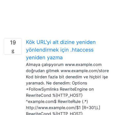
Kök URL'yi alt dizine yeniden
19
yönlendirmek için .htaccess
yeniden yazma
Almaya çalışıyorum www.example.com
doğrudan gitmek www.example.com/store
Kod birden fazla bit denedim ve hiçbiri işe
yaramadı. Ne denedim: Options
+FollowSymlinks RewriteEngine on
RewriteCond %{HTTP_HOST}
^example.com$ RewriteRule (.*)
http://www.example.com/$1 [R=301,L]
RewriteCond %{HTTP_HOST}