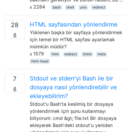
2284
bash
shell
unix
redirect
HTML sayfasından yönlendirme
28
Yüklenen başka bir sayfaya yönlendirmek
için temel bir HTML sayfası ayarlamak
mümkün müdür?
1579
html
redirect
xhtml
meta
html-head
Stdout ve stderr'yi Bash ile bir
7
dosyaya nasıl yönlendirebilir ve
ekleyebilirim?
Stdout'u Bash'ta kesilmiş bir dosyaya
yönlendirmek için şunu kullanmayı
biliyorum: cmd &gt; file.txt Bir dosyaya
ekleyerek Bash'deki stdout'u yeniden