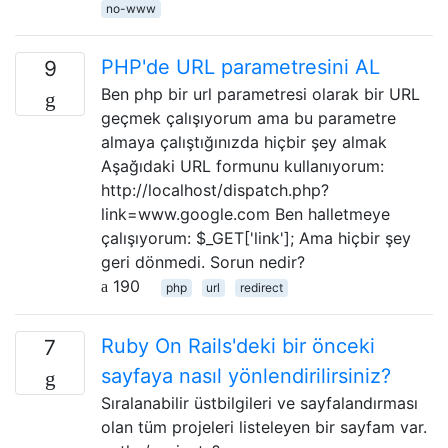
no-www
PHP'de URL parametresini AL
9
Ben php bir url parametresi olarak bir URL
geçmek çalışıyorum ama bu parametre
almaya çalıştığınızda hiçbir şey almak
Aşağıdaki URL formunu kullanıyorum:
http://localhost/dispatch.php?
link=www.google.com Ben halletmeye
çalışıyorum: $_GET['link']; Ama hiçbir şey
geri dönmedi. Sorun nedir?
190
php
url
redirect
Ruby On Rails'deki bir önceki
7
sayfaya nasıl yönlendirilirsiniz?
Sıralanabilir üstbilgileri ve sayfalandırması
olan tüm projeleri listeleyen bir sayfam var.