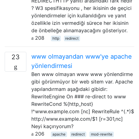
REDIRECTHTTP yanıtı arasındaki fark nedir
? W3 spesifikasyonu , her ikisinin de geçici
yönlendirmeler için kullanıldığını ve yanıt
özellikle izin vermediği sürece her ikisinin
de önbelleğe alınamayacağını gösteriyor.
208
http
redirect
www olmayandan www'ye apache
23
yönlendirmesi
Ben www olmayan www www yönlendirme
gibi görünmüyor bir web sitem var. Apache
yapılandırmam aşağıdaki gibidir:
RewriteEngine On ### re-direct to www
RewriteCond %{http_host}
!^www.example.com [nc] RewriteRule ^(.*)$
http://www.example.com/$1 [r=301,nc]
Neyi kaçırıyorum?
206
apache
redirect
mod-rewrite