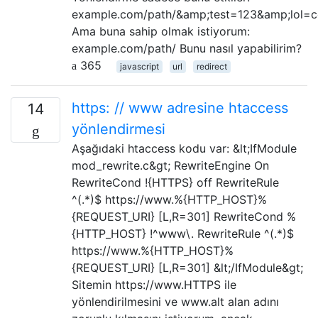
example.com/path/&amp;test=123&amp;lol=c
Ama buna sahip olmak istiyorum:
example.com/path/ Bunu nasıl yapabilirim?
365
javascript
url
redirect
https: // www adresine htaccess
14
yönlendirmesi
Aşağıdaki htaccess kodu var: &lt;IfModule
mod_rewrite.c&gt; RewriteEngine On
RewriteCond !{HTTPS} off RewriteRule
^(.*)$ https://www.%{HTTP_HOST}%
{REQUEST_URI} [L,R=301] RewriteCond %
{HTTP_HOST} !^www\. RewriteRule ^(.*)$
https://www.%{HTTP_HOST}%
{REQUEST_URI} [L,R=301] &lt;/IfModule&gt;
Sitemin https://www.HTTPS ile
yönlendirilmesini ve www.alt alan adını