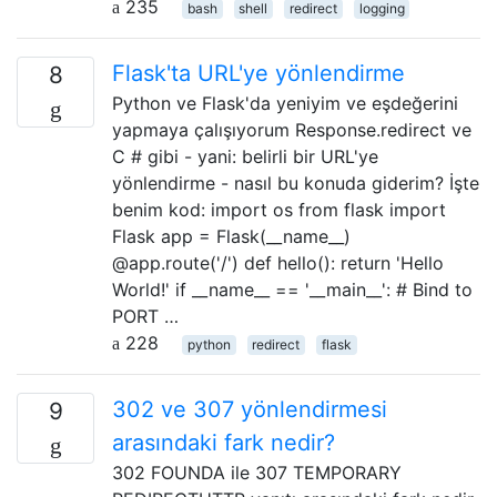
235
bash
shell
redirect
logging
Flask'ta URL'ye yönlendirme
8
Python ve Flask'da yeniyim ve eşdeğerini
yapmaya çalışıyorum Response.redirect ve
C # gibi - yani: belirli bir URL'ye
yönlendirme - nasıl bu konuda giderim? İşte
benim kod: import os from flask import
Flask app = Flask(__name__)
@app.route('/') def hello(): return 'Hello
World!' if __name__ == '__main__': # Bind to
PORT …
228
python
redirect
flask
302 ve 307 yönlendirmesi
9
arasındaki fark nedir?
302 FOUNDA ile 307 TEMPORARY