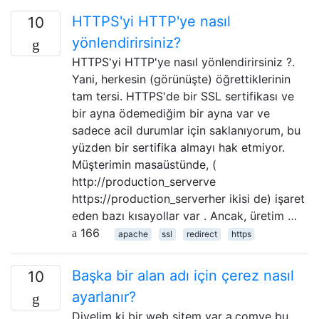
HTTPS'yi HTTP'ye nasıl
10
yönlendirirsiniz?
HTTPS'yi HTTP'ye nasıl yönlendirirsiniz ?.
Yani, herkesin (görünüşte) öğrettiklerinin
tam tersi. HTTPS'de bir SSL sertifikası ve
bir ayna ödemediğim bir ayna var ve
sadece acil durumlar için saklanıyorum, bu
yüzden bir sertifika almayı hak etmiyor.
Müşterimin masaüstünde, (
http://production_serverve
https://production_serverher ikisi de) işaret
eden bazı kısayollar var . Ancak, üretim …
166
apache
ssl
redirect
https
Başka bir alan adı için çerez nasıl
10
ayarlanır?
Diyelim ki bir web sitem var a.comve bu