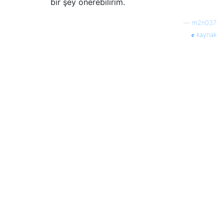
bir şey önerebilirim.
—
m2n037
kaynak