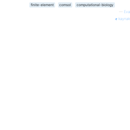
finite-element
comsol
computational-biology
—
Eva
kaynak