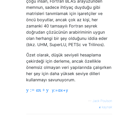
çoğu insan, Fortran BLAS arayüzünden
memnun, sadece ihtiyaç duyduğu gibi
matrisleri tanımlamak için işaretçiler ve
öncü boyutlar, ancak çok az kişi, her
zamanki 40 tamsayılı Fortran seyrek
doğrudan çözücünün arabiriminin uygun
olan herhangi bir şey olduğunu iddia eder
(bkz. UHM, SuperLU, PETSc ve Trilinos).
Özet olarak, düşük seviyeli hesaplama
çekirdeği için derleme, ancak özellikle
önemsiz olmayan veri yapılarında çalışırken
her şey için daha yüksek seviye dilleri
kullanmayı savunuyorum.
y
:
=
α
x
+
y
y
:=
α
x
+
y
—
Jack Poulson
kaynak