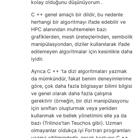
kolay olduğunu düşünüyorum .
C ++ genel amaçlı bir dildir, bu nedenle
herhangi bir algoritmayı ifade edebilir ve
HPC alanından muhtemelen bazı
grafiklerden, mesh üreteçlerinden, sembolik
manipülasyondan, diziler kullanılarak ifade
edilemeyen algoritmalar için kesinlikle daha
iyidir.
Ayrıca C ++ 'ta dizi algoritmaları yazmak
da mümkündür, fakat benim deneyimlerime
göre, çok daha fazla bilgisayar bilimi bilgisi
ve genel olarak daha fazla çalışma
gerektirir (örneğin, bir dizi manipülasyonu
için sınıfları oluşturmak veya yeniden
kullanmak ve bellek yönetimini elle ya da
bazı (Trilinos'tan Teuchos gibi). Uzman
olmayanlar oldukça iyi Fortran programları
yazma eğilimindedir, ancak korkunç C ++