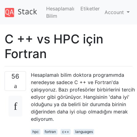
Hesaplamalı
Etiketler
Account
Bilim
C ++ vs HPC için
Fortran
Hesaplamalı bilim doktora programımda
56
neredeyse sadece C ++ ve Fortran'da
çalışıyoruz. Bazı profesörler birbirlerini tercih
ediyor gibi görünüyor. Hangisinin 'daha iyi'
olduğunu ya da belirli bir durumda birinin
diğerinden daha iyi olup olmadığını merak
ediyorum.
hpc
fortran
c++
languages