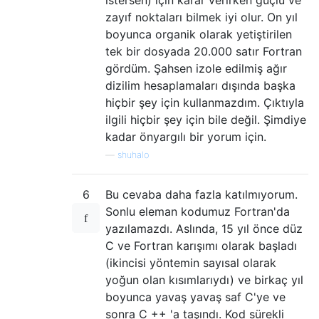
istersen) için karar verirken güçlü ve
zayıf noktaları bilmek iyi olur. On yıl
boyunca organik olarak yetiştirilen
tek bir dosyada 20.000 satır Fortran
gördüm. Şahsen izole edilmiş ağır
dizilim hesaplamaları dışında başka
hiçbir şey için kullanmazdım. Çıktıyla
ilgili hiçbir şey için bile değil. Şimdiye
kadar önyargılı bir yorum için.
—
shuhalo
6
Bu cevaba daha fazla katılmıyorum.
Sonlu eleman kodumuz Fortran'da
yazılamazdı. Aslında, 15 yıl önce düz
C ve Fortran karışımı olarak başladı
(ikincisi yöntemin sayısal olarak
yoğun olan kısımlarıydı) ve birkaç yıl
boyunca yavaş yavaş saf C'ye ve
sonra C ++ 'a taşındı. Kod sürekli