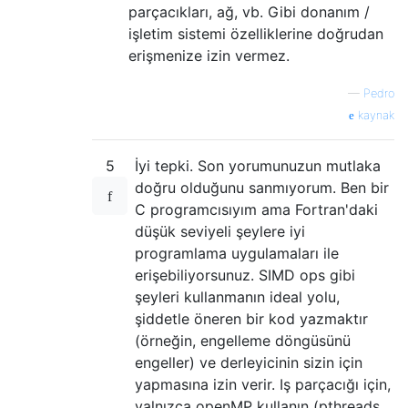
parçacıkları, ağ, vb. Gibi donanım /
işletim sistemi özelliklerine doğrudan
erişmenize izin vermez.
—
Pedro
kaynak
5
İyi tepki. Son yorumunuzun mutlaka
doğru olduğunu sanmıyorum. Ben bir
C programcısıyım ama Fortran'daki
düşük seviyeli şeylere iyi
programlama uygulamaları ile
erişebiliyorsunuz. SIMD ops gibi
şeyleri kullanmanın ideal yolu,
şiddetle öneren bir kod yazmaktır
(örneğin, engelleme döngüsünü
engeller) ve derleyicinin sizin için
yapmasına izin verir. Iş parçacığı için,
yalnızca openMP kullanın (pthreads