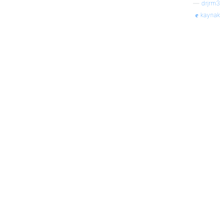
—
drjrm3
kaynak