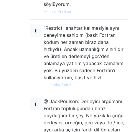
söylüyorum.
—
Jack Poulson
"Restrict" anahtar kelimesiyle aynı
deneyime sahibim (basit Fortran
kodum her zaman biraz daha
hızlıydı). Ancak uzmanlığım sınırlıdır
ve üretilen derlemeyi gcc'den
anlamaya yatırım yapacak zamanım
yok. Bu yüzden sadece Fortran'ı
kullanıyorum, basit ve hızlı.
—
Ondřej Čertík
@ JackPoulson: Derleyici argümanı
Fortran topluluğundan biraz
duyduğum bir şey. Ne yazık ki çoğu
derleyici, örneğin, gcc veya ifc / icc,
aynı arka uç için farklı dil ön uçları