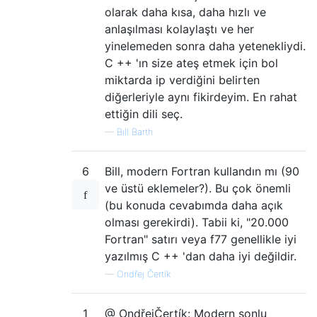
olarak daha kısa, daha hızlı ve
anlaşılması kolaylaştı ve her
yinelemeden sonra daha yetenekliydi.
C ++ 'ın size ateş etmek için bol
miktarda ip verdiğini belirten
diğerleriyle aynı fikirdeyim. En rahat
ettiğin dili seç.
—
Bill Barth
6
Bill, modern Fortran kullandın mı (90
ve üstü eklemeler?). Bu çok önemli
(bu konuda cevabımda daha açık
olması gerekirdi). Tabii ki, "20.000
Fortran" satırı veya f77 genellikle iyi
yazılmış C ++ 'dan daha iyi değildir.
—
Ondřej Čertík
1
@ OndřejČertík: Modern sonlu