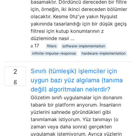
basamaktır. Dördüncü dereceden bir filtre
için, örneğin, iki ikinci dereceden bölümler
olacaktır. Kesme 0hz'ye yakın Nyquist
yakınında tasarlandığı için bir düşük geçiş
filtresi için kutup konumlarının z
düzleminde nasıl …
17
filters
software-implementation
infinite-impulse-response
hardware-implementation
Sınırlı (tümleşik) işlemciler için
2
uygun bazı yüz algılama (tanıma
değil) algoritmaları nelerdir?
Gözetim sınıfı uygulamalar için donanım
tabanlı bir platform arıyorum. İnsanların
yüzlerini sahnede göründükleri gibi
tanımlamak istiyorum. Yüz tanımayı (o
zaman veya daha sonra) gerçekten
uygulamak istemiyorum. Ayrıca yüzlerin