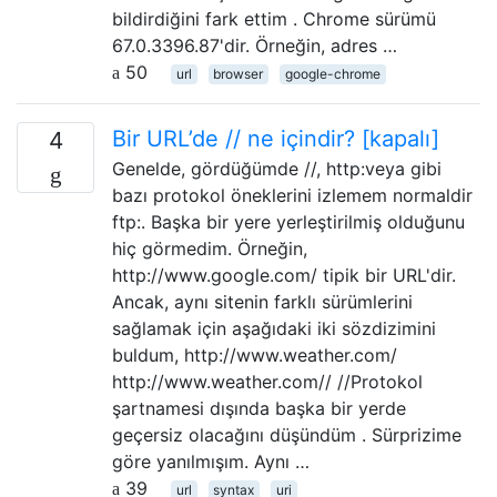
bildirdiğini fark ettim . Chrome sürümü
67.0.3396.87'dir. Örneğin, adres …
50
url
browser
google-chrome
Bir URL’de // ne içindir? [kapalı]
4
Genelde, gördüğümde //, http:veya gibi
bazı protokol öneklerini izlemem normaldir
ftp:. Başka bir yere yerleştirilmiş olduğunu
hiç görmedim. Örneğin,
http://www.google.com/ tipik bir URL'dir.
Ancak, aynı sitenin farklı sürümlerini
sağlamak için aşağıdaki iki sözdizimini
buldum, http://www.weather.com/
http://www.weather.com// //Protokol
şartnamesi dışında başka bir yerde
geçersiz olacağını düşündüm . Sürprizime
göre yanılmışım. Aynı …
39
url
syntax
uri