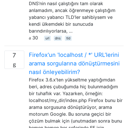
DNS’nin nasıl çalıştığını tam olarak
anlamadım, ancak öğrenmeye çalıştığım
yabancı yabancı TLD’ler sahibiysem ve
kendi ülkemdeki bir sunucuda
barındırılıyorlarsa, …
30
url
dns
tld
Firefox'un 'localhost / *' URL’lerini
7
arama sorgularına dönüştürmesini
nasıl önleyebilirim?
Firefox 3.6.x’ten yükseltme yaptığımdan
beri, adres çubuğumda hiç bulunmadığım
bir tuhaflık var. Yazarken, örneğin:
localhost/my_dir/index.php Firefox bunu bir
arama sorgusuna dönüştürüyor, arama
motorum Google. Bu soruna geçici bir
çözüm bulmak için (unutmadan sonra bunu
hemen hemen her seferinde FF için