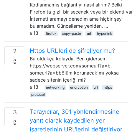
Kodlanmamış bağlantıyı nasıl alırım? Belki
Firefox'ta gizli bir seçenek veya bir eklenti var
İnterneti aramayı denedim ama hiçbir şey
bulamadım. Güncelleme yeniden. …
18
firefox
copy-paste
url
hyperlink
Https URL'leri de şifreliyor mu?
2
Bu oldukça kolaydır. Ben gidersem
https://webserver.com/someurl?a=b,
someurl?a=bbölüm korunacak mı yoksa
sadece sitenin içeriği mi?
18
networking
encryption
url
https
protocol
Tarayıcılar, 301 yönlendirmesine
3
yanıt olarak kaydedilen yer
işaretlerinin URL'lerini değiştiriyor