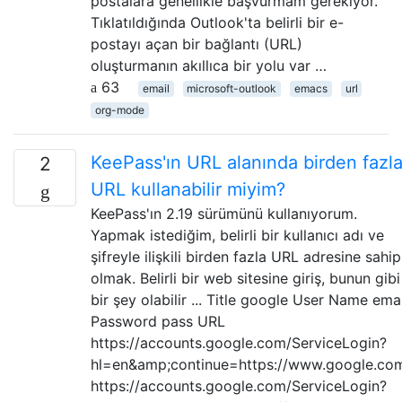
postalara genellikle başvurmam gerekiyor.
Tıklatıldığında Outlook'ta belirli bir e-
postayı açan bir bağlantı (URL)
oluşturmanın akıllıca bir yolu var …
63
email
microsoft-outlook
emacs
url
org-mode
KeePass'ın URL alanında birden fazl
2
URL kullanabilir miyim?
KeePass'ın 2.19 sürümünü kullanıyorum.
Yapmak istediğim, belirli bir kullanıcı adı ve
şifreyle ilişkili birden fazla URL adresine sahip
olmak. Belirli bir web sitesine giriş, bunun gibi
bir şey olabilir ... Title google User Name emai
Password pass URL
https://accounts.google.com/ServiceLogin?
hl=en&amp;continue=https://www.google.co
https://accounts.google.com/ServiceLogin?