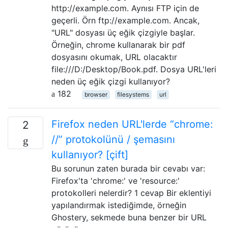
http://example.com. Aynısı FTP için de
geçerli. Örn ftp://example.com. Ancak,
"URL" dosyası üç eğik çizgiyle başlar.
Örneğin, chrome kullanarak bir pdf
dosyasını okumak, URL olacaktır
file:///D:/Desktop/Book.pdf. Dosya URL'leri
neden üç eğik çizgi kullanıyor?
182
browser
filesystems
url
Firefox neden URL'lerde “chrome:
2
//” protokolünü / şemasını
kullanıyor? [çift]
Bu sorunun zaten burada bir cevabı var:
Firefox'ta 'chrome:' ve 'resource:'
protokolleri nelerdir? 1 cevap Bir eklentiyi
yapılandırmak istediğimde, örneğin
Ghostery, sekmede buna benzer bir URL