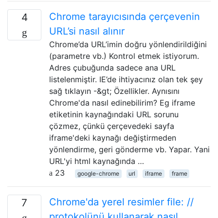
Chrome tarayıcısında çerçevenin
4
URL’si nasıl alınır
Chrome’da URL’imin doğru yönlendirildiğini
(parametre vb.) Kontrol etmek istiyorum.
Adres çubuğunda sadece ana URL
listelenmiştir. IE’de ihtiyacınız olan tek şey
sağ tıklayın -&gt; Özellikler. Aynısını
Chrome'da nasıl edinebilirim? Eg iframe
etiketinin kaynağındaki URL sorunu
çözmez, çünkü çerçevedeki sayfa
iframe'deki kaynağı değiştirmeden
yönlendirme, geri gönderme vb. Yapar. Yani
URL'yi html kaynağında …
23
google-chrome
url
iframe
frame
Chrome'da yerel resimler file: //
7
protokolünü kullanarak nasıl