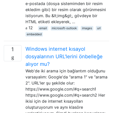
e-postada (dosya sistemimden bir resim
ekledim gibi) bir resim olarak görünmesini
istiyorum. Bu &lt;img&gt;, gövdeye bir
HTML etiketi ekleyerek, …
12
email
microsoft-outlook
images
url
embedded
Windows internet kısayol
1
dosyalarının URL'lerini önbelleğe
alıyor mu?
Web'de iki arama için bağlantım olduğunu
varsayalım: Google'da "arama 1" ve "arama
2". URL'ler şu şekilde olur:
https://www.google.com/#q=search1
https://www.google.com/#q=search2 Her
ikisi için de internet kısayolları
oluşturuyorum ve aynı klasöre