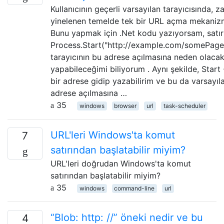
Kullanıcının geçerli varsayılan tarayıcısında, 
yinelenen temelde tek bir URL açma mekaniz
Bunu yapmak için .Net kodu yazıyorsam, satır
Process.Start("http://example.com/somePage.
tarayıcının bu adrese açılmasına neden olacak
yapabileceğimi biliyorum . Aynı şekilde, Start 
bir adrese gidip yazabilirim ve bu da varsayıla
adrese açılmasına …
35
windows
browser
url
task-scheduler
URL'leri Windows'ta komut
7
satırından başlatabilir miyim?
URL'leri doğrudan Windows'ta komut
satırından başlatabilir miyim?
35
windows
command-line
url
“Blob: http: //” öneki nedir ve bu
4