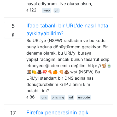
hayal ediyorum . Ne olursa olsun, …
122
web
url
İfade tabanlı bir URL’de nasıl hata
5
ayıklayabilirim?
Bu URL’ye (NSFW) rastladım ve bu kodu
puny koduna dönüştürmem gerekiyor. Bir
deneme olarak, bu URL'yi buraya
yapıştıracağım, ancak bunun tasarruf edip
etmeyeceğinden emin değilim. http: //🐒🍵
🍱🍋🎩🍣🍕🍊.🍕💩.ws/ (NSFW) Bu
URL'yi standart bir DNS adına nasıl
dönüştürebilirim ki IP alanını kim
bulabilirim?
86
dns
phishing
url
unicode
Firefox penceresinin açık
17