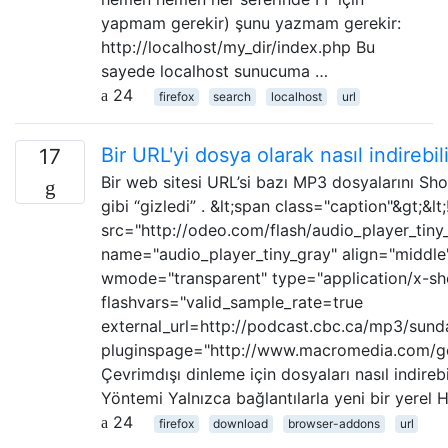
yapmam gerekir) şunu yazmam gerekir:
http://localhost/my_dir/index.php Bu
sayede localhost sunucuma …
24
firefox
search
localhost
url
Bir URL'yi dosya olarak nasıl indirebil
17
Bir web sitesi URL’si bazı MP3 dosyalarını S
gibi “gizledi” . &lt;span class="caption"&gt;&l
src="http://odeo.com/flash/audio_player_tiny_
name="audio_player_tiny_gray" align="middle
wmode="transparent" type="application/x-sh
flashvars="valid_sample_rate=true
external_url=http://podcast.cbc.ca/mp3/sun
pluginspage="http://www.macromedia.com/go/
Çevrimdışı dinleme için dosyaları nasıl indire
Yöntemi Yalnızca bağlantılarla yeni bir yerel
24
firefox
download
browser-addons
url