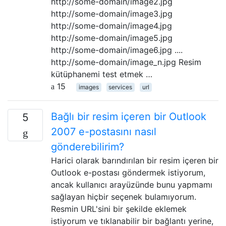
http://some-domain/image2.jpg
http://some-domain/image3.jpg
http://some-domain/image4.jpg
http://some-domain/image5.jpg
http://some-domain/image6.jpg ....
http://some-domain/image_n.jpg Resim
kütüphanemi test etmek …
15
images
services
url
Bağlı bir resim içeren bir Outlook
5
2007 e-postasını nasıl
gönderebilirim?
Harici olarak barındırılan bir resim içeren bir
Outlook e-postası göndermek istiyorum,
ancak kullanıcı arayüzünde bunu yapmamı
sağlayan hiçbir seçenek bulamıyorum.
Resmin URL'sini bir şekilde eklemek
istiyorum ve tıklanabilir bir bağlantı yerine,