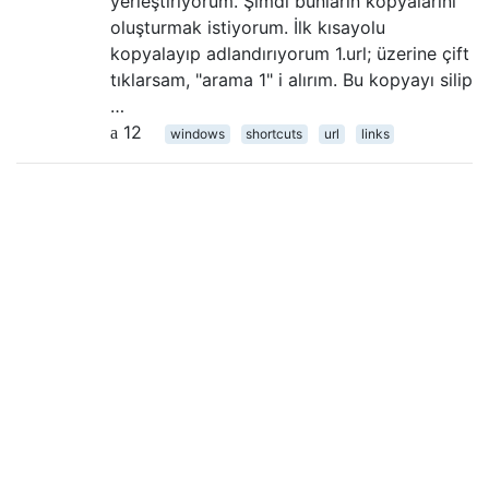
yerleştiriyorum. Şimdi bunların kopyalarını
oluşturmak istiyorum. İlk kısayolu
kopyalayıp adlandırıyorum 1.url; üzerine çift
tıklarsam, "arama 1" i alırım. Bu kopyayı silip
…
12
windows
shortcuts
url
links