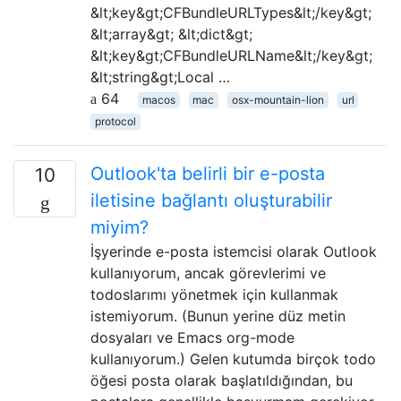
&lt;key&gt;CFBundleURLTypes&lt;/key&gt;
&lt;array&gt; &lt;dict&gt;
&lt;key&gt;CFBundleURLName&lt;/key&gt;
&lt;string&gt;Local …
64
macos
mac
osx-mountain-lion
url
protocol
Outlook'ta belirli bir e-posta
10
iletisine bağlantı oluşturabilir
miyim?
İşyerinde e-posta istemcisi olarak Outlook
kullanıyorum, ancak görevlerimi ve
todoslarımı yönetmek için kullanmak
istemiyorum. (Bunun yerine düz metin
dosyaları ve Emacs org-mode
kullanıyorum.) Gelen kutumda birçok todo
öğesi posta olarak başlatıldığından, bu