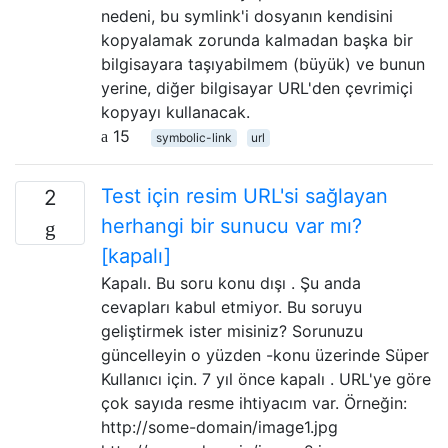
nedeni, bu symlink'i dosyanın kendisini
kopyalamak zorunda kalmadan başka bir
bilgisayara taşıyabilmem (büyük) ve bunun
yerine, diğer bilgisayar URL'den çevrimiçi
kopyayı kullanacak.
15
symbolic-link
url
Test için resim URL'si sağlayan
2
herhangi bir sunucu var mı?
[kapalı]
Kapalı. Bu soru konu dışı . Şu anda
cevapları kabul etmiyor. Bu soruyu
geliştirmek ister misiniz? Sorunuzu
güncelleyin o yüzden -konu üzerinde Süper
Kullanıcı için. 7 yıl önce kapalı . URL'ye göre
çok sayıda resme ihtiyacım var. Örneğin:
http://some-domain/image1.jpg