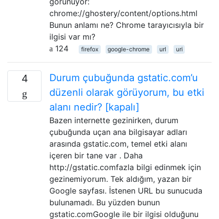
görünüyor:
chrome://ghostery/content/options.html
Bunun anlamı ne? Chrome tarayıcısıyla bir
ilgisi var mı?
124
firefox
google-chrome
url
uri
Durum çubuğunda gstatic.com’u
4
düzenli olarak görüyorum, bu etki
alanı nedir? [kapalı]
Bazen internette gezinirken, durum
çubuğunda uçan ana bilgisayar adları
arasında gstatic.com, temel etki alanı
içeren bir tane var . Daha
http://gstatic.comfazla bilgi edinmek için
gezinemiyorum. Tek aldığım, yazan bir
Google sayfası. İstenen URL bu sunucuda
bulunamadı. Bu yüzden bunun
gstatic.comGoogle ile bir ilgisi olduğunu