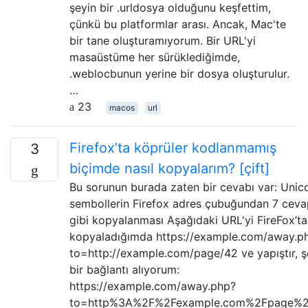
şeyin bir .urldosya olduğunu keşfettim,
çünkü bu platformlar arası. Ancak, Mac'te
bir tane oluşturamıyorum. Bir URL'yi
masaüstüme her sürüklediğimde,
.weblocbunun yerine bir dosya oluşturulur.
…
23
macos
url
Firefox’ta köprüler kodlanmamış
3
biçimde nasıl kopyalarım? [çift]
Bu sorunun burada zaten bir cevabı var: Unic
sembollerin Firefox adres çubuğundan 7 ceva
gibi kopyalanması Aşağıdaki URL'yi FireFox’t
kopyaladığımda https://example.com/away.p
to=http://example.com/page/42 ve yapıştır, ş
bir bağlantı alıyorum:
https://example.com/away.php?
to=http%3A%2F%2Fexample.com%2Fpage%