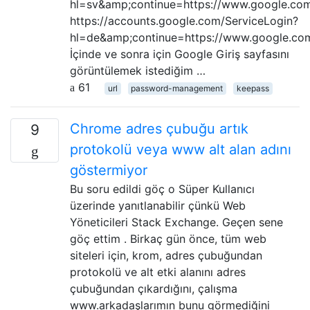
hl=sv&amp;continue=https://www.google.co
https://accounts.google.com/ServiceLogin?
hl=de&amp;continue=https://www.google.co
İçinde ve sonra için Google Giriş sayfasını
görüntülemek istediğim …
61
url
password-management
keepass
Chrome adres çubuğu artık
9
protokolü veya www alt alan adını
göstermiyor
Bu soru edildi göç o Süper Kullanıcı
üzerinde yanıtlanabilir çünkü Web
Yöneticileri Stack Exchange. Geçen sene
göç ettim . Birkaç gün önce, tüm web
siteleri için, krom, adres çubuğundan
protokolü ve alt etki alanını adres
çubuğundan çıkardığını, çalışma
www.arkadaşlarımın bunu görmediğini