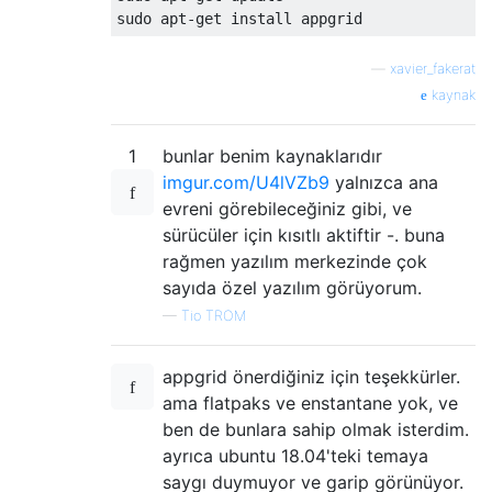
—
xavier_fakerat
kaynak
1
bunlar benim kaynaklarıdır
imgur.com/U4lVZb9
yalnızca ana
evreni görebileceğiniz gibi, ve
sürücüler için kısıtlı aktiftir -. buna
rağmen yazılım merkezinde çok
sayıda özel yazılım görüyorum.
—
Tio TROM
appgrid önerdiğiniz için teşekkürler.
ama flatpaks ve enstantane yok, ve
ben de bunlara sahip olmak isterdim.
ayrıca ubuntu 18.04'teki temaya
saygı duymuyor ve garip görünüyor.