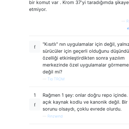
bir komut var . Krom 37'yi taradığımda şikaye
etmiyor.
—
R
"Kısıtlı" nın uygulamalar için değil, yaln
sürücüler için geçerli olduğunu düşünd
özelliği etkinleştirdikten sonra yazılım
merkezinde özel uygulamalar görmeme
değil mi?
—
Tio TROM
1
Rağmen 1 şey: onlar doğru repo içinde.
açık kaynak kodlu ve kanonik değil. Bir 
sorunu olsaydı, çoklu evrede olurdu.
—
Rinzwind