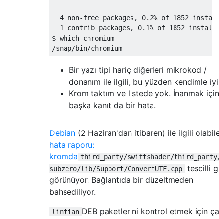
  4 non-free packages, 0.2% of 1852 install
  1 contrib packages, 0.1% of 1852 installe
$ which chromium

Bir yazı tipi hariç diğerleri mikrokod /
donanım ile ilgili, bu yüzden kendimle iyi
Krom taktım ve listede yok. İnanmak için
başka kanıt da bir hata.
Debian
(2 Haziran'dan itibaren) ile ilgili olabi
hata raporu:
kromda
third_party/swiftshader/third_party
tescilli g
subzero/lib/Support/ConvertUTF.cpp
görünüyor. Bağlantıda bir düzeltmeden
bahsediliyor.
DEB paketlerini kontrol etmek için ça
lintian