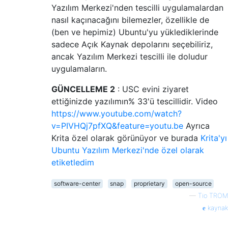
Yazılım Merkezi'nden tescilli uygulamalardan
nasıl kaçınacağını bilemezler, özellikle de
(ben ve hepimiz) Ubuntu'yu yüklediklerinde
sadece Açık Kaynak depolarını seçebiliriz,
ancak Yazılım Merkezi tescilli ile doludur
uygulamaların.
GÜNCELLEME 2
: USC evini ziyaret
ettiğinizde yazılımın% 33'ü tescillidir. Video
https://www.youtube.com/watch?
v=PIVHQj7pfXQ&feature=youtu.be
Ayrıca
Krita özel olarak görünüyor ve burada
Krita'yı
Ubuntu Yazılım Merkezi'nde özel olarak
etiketledim
software-center
snap
proprietary
open-source
—
Tio TROM
kaynak