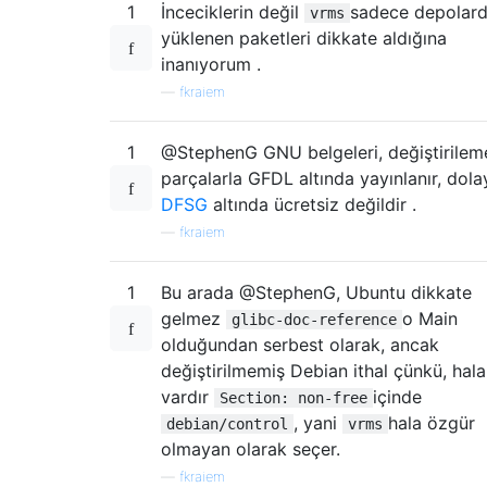
1
İnceciklerin değil
sadece depolar
vrms
yüklenen paketleri dikkate aldığına
inanıyorum .
—
fkraiem
1
@StephenG GNU belgeleri, değiştirile
parçalarla GFDL altında yayınlanır, dolay
DFSG
altında ücretsiz değildir .
—
fkraiem
1
Bu arada @StephenG, Ubuntu dikkate
gelmez
o Main
glibc-doc-reference
olduğundan serbest olarak, ancak
değiştirilmemiş Debian ithal çünkü, hala
vardır
içinde
Section: non-free
, yani
hala özgür
debian/control
vrms
olmayan olarak seçer.
—
fkraiem