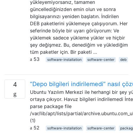
yükleyemiyorsanız, tamamen
güncellediğinizden emin olun ve sonra
bilgisayarınızı yeniden başlatın. İndirilen
DEB paketlerini yüklemeye çalışıyorum. Her
seferinde böyle bir uyarı görüyorum: Ve
yüklemek sadece yükleme yükler ve hiçbir
şey değişmez. Bu, denediğim ve yüklediğim
tüm paketler için. Bir paketi …
53
software-installation
software-center
deb
“Depo bilgileri indirilemedi” nasıl çöz
4
Ubuntu Yazılım Merkezi ile herhangi bir şey y
ortaya çıkıyor. Havuz bilgileri indirilemedi İnt
parse package file
/var/lib/apt/lists/partial/archive.ubuntu.com
(1)
52
software-installation
software-center
packag