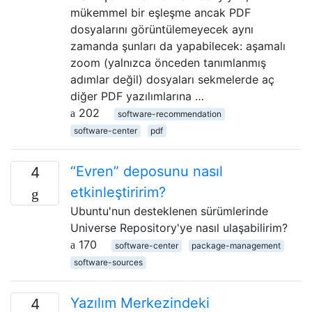
mükemmel bir eşleşme ancak PDF
dosyalarını görüntülemeyecek aynı
zamanda şunları da yapabilecek: aşamalı
zoom (yalnızca önceden tanımlanmış
adımlar değil) dosyaları sekmelerde aç
diğer PDF yazılımlarına …
202
software-recommendation
software-center
pdf
“Evren” deposunu nasıl
4
etkinleştiririm?
Ubuntu'nun desteklenen sürümlerinde
Universe Repository'ye nasıl ulaşabilirim?
170
software-center
package-management
software-sources
Yazılım Merkezindeki
4