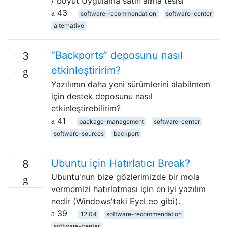
/ boyut Uygulama satın alma tesisi
43
software-recommendation
software-center
alternative
“Backports” deposunu nasıl
3
etkinleştiririm?
Yazılımın daha yeni sürümlerini alabilmem
için destek deposunu nasıl
etkinleştirebilirim?
41
package-management
software-center
software-sources
backport
Ubuntu için Hatırlatıcı Break?
8
Ubuntu'nun bize gözlerimizde bir mola
vermemizi hatırlatması için en iyi yazılım
nedir (Windows'taki EyeLeo gibi).
39
12.04
software-recommendation
software-center