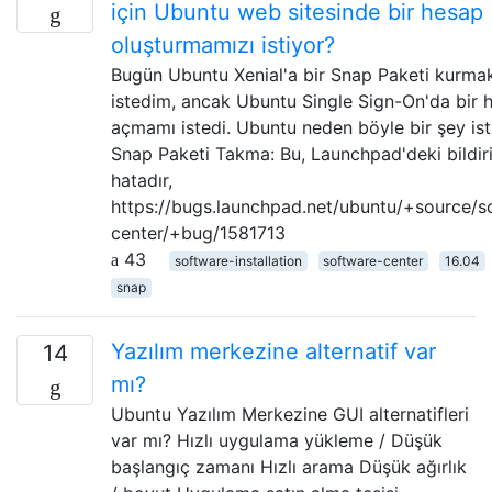
için Ubuntu web sitesinde bir hesap
oluşturmamızı istiyor?
Bugün Ubuntu Xenial'a bir Snap Paketi kurma
istedim, ancak Ubuntu Single Sign-On'da bir 
açmamı istedi. Ubuntu neden böyle bir şey ist
Snap Paketi Takma: Bu, Launchpad'deki bildiri
hatadır,
https://bugs.launchpad.net/ubuntu/+source/s
center/+bug/1581713
43
software-installation
software-center
16.04
snap
Yazılım merkezine alternatif var
14
mı?
Ubuntu Yazılım Merkezine GUI alternatifleri
var mı? Hızlı uygulama yükleme / Düşük
başlangıç ​​zamanı Hızlı arama Düşük ağırlık