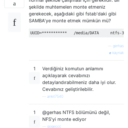
şekilde muhtemelen monte etmeniz
gerekecek, aşağıdaki gibi fstab'daki gibi
SAMBA'ye monte etmek mümkün mü?
—
gerhas
kaynak
1
Verdiğiniz komutun anlamını
açıklayarak cevabınızı
detaylandırabilmeniz daha iyi olur.
Cevabınız geliştirilebilir.
—
ankit7540
1
@gerhas NTFS bölümünü değil,
NFS'yi monte ediyor
—
gogeccc