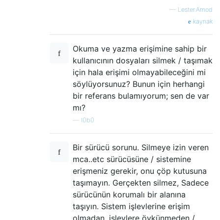
—
Lester.Amod
kaynak
Okuma ve yazma erişimine sahip bir
kullanıcının dosyaları silmek / taşımak
için hala erişimi olmayabileceğini mi
söylüyorsunuz? Bunun için herhangi
bir referans bulamıyorum; sen de var
mı?
—
l0b0
Bir sürücü sorunu. Silmeye izin veren
mca..etc sürücüsüne / sistemine
erişmeniz gerekir, onu çöp kutusuna
taşımayın. Gerçekten silmez, Sadece
sürücünün korumalı bir alanına
taşıyın. Sistem işlevlerine erişim
olmadan, işlevlere öykünmeden /