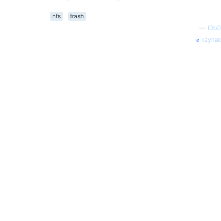
nfs
trash
—
l0b0
kaynak