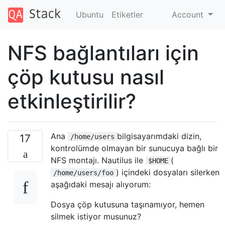
Ubuntu
Etiketler
Account
NFS bağlantıları için
çöp kutusu nasıl
etkinleştirilir?
Ana
bilgisayarımdaki dizin,
17
/home/users
kontrolümde olmayan bir sunucuya bağlı bir
NFS montajı. Nautilus ile
(
$HOME
) içindeki dosyaları silerken
/home/users/foo
aşağıdaki mesajı alıyorum:
Dosya çöp kutusuna taşınamıyor, hemen
silmek istiyor musunuz?