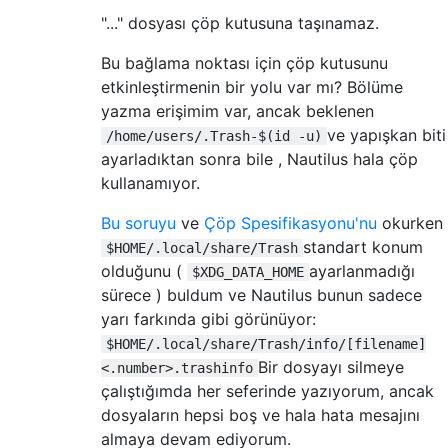
"..." dosyası çöp kutusuna taşınamaz.
Bu bağlama noktası için çöp kutusunu
etkinleştirmenin bir yolu var mı? Bölüme
yazma erişimim var, ancak beklenen
ve yapışkan biti
/home/users/.Trash-$(id -u)
ayarladıktan sonra bile , Nautilus hala çöp
kullanamıyor.
Bu soruyu
ve
Çöp Spesifikasyonu'nu
okurken
standart konum
$HOME/.local/share/Trash
olduğunu (
ayarlanmadığı
$XDG_DATA_HOME
sürece ) buldum ve Nautilus bunun sadece
yarı farkında gibi görünüyor:
$HOME/.local/share/Trash/info/[filename]
Bir dosyayı silmeye
<.number>.trashinfo
çalıştığımda her seferinde yazıyorum, ancak
dosyaların hepsi boş ve hala hata mesajını
almaya devam ediyorum.