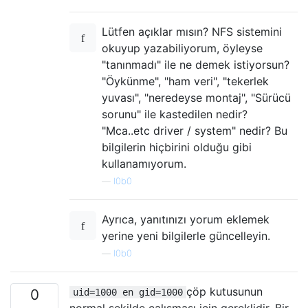
Lütfen açıklar mısın? NFS sistemini
okuyup yazabiliyorum, öyleyse
"tanınmadı" ile ne demek istiyorsun?
"Öykünme", "ham veri", "tekerlek
yuvası", "neredeyse montaj", "Sürücü
sorunu" ile kastedilen nedir?
"Mca..etc driver / system" nedir? Bu
bilgilerin hiçbirini olduğu gibi
kullanamıyorum.
—
l0b0
Ayrıca, yanıtınızı yorum eklemek
yerine yeni bilgilerle güncelleyin.
—
l0b0
çöp kutusunun
0
uid=1000 en gid=1000
normal şekilde çalışması için gereklidir. Bir