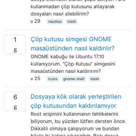
kullanmadan çöp kutusunu atlayarak
dosyaları nasıl silebilirim?
29
nautilus
trash
Çöp kutusu simgesi GNOME
1
masaüstünden nasıl kaldırılır?
GNOME kabuğu ile Ubuntu 17.10
kullanıyorum. "Çöp Kutusu" simgesini
masaüstünden nasıl kaldırırım?
25
icons
gnome-shell
trash
Dosyaya kök olarak yerleştirilen
6
çöp kutusundan kaldırılamıyor
Root erişimini kullanmanın tehlikelerini
biliyorum, bu yüzden lütfen dersten önce.
Dikkatli olmaya çalışıyorum ve bundan
böyle iki katına çıkacağım. Bazı dosya