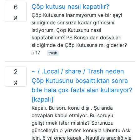
Çöp kutusu nasıl kapatılır?
6
Çöp Kutusuna inanmıyorum ve bir şeyi
sildiğimde sonsuza kadar gitmesini
istiyorum, Çöp Kutusunu nasıl
kapatabilirim? PS Konsoldan dosyaları
sildiğimde de Çöp Kutusuna mı giderler?
17
trash
~ / .Local / share / Trash neden
2
Çöp Kutusunu boşalttıktan sonra
bile hala çok fazla alan kullanıyor?
[kapalı]
Kapalı. Bu soru konu dışı . Şu anda
cevapları kabul etmiyor. Bu soruyu
geliştirmek ister misiniz? Sorunuzu
güncelleyin o yüzden konuyla Ubuntu Ask
için. 6 yıl önce kapalı . Nautilus aracılığıyla