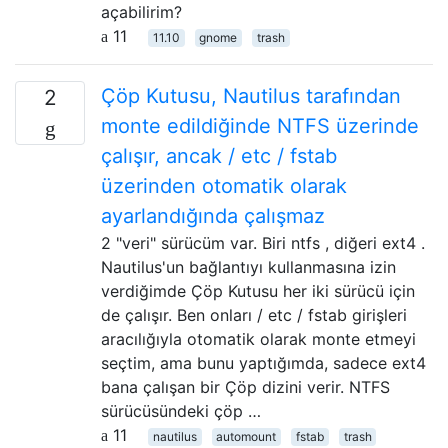
açabilirim?
11
11.10
gnome
trash
Çöp Kutusu, Nautilus tarafından
2
monte edildiğinde NTFS üzerinde
çalışır, ancak / etc / fstab
üzerinden otomatik olarak
ayarlandığında çalışmaz
2 "veri" sürücüm var. Biri ntfs , diğeri ext4 .
Nautilus'un bağlantıyı kullanmasına izin
verdiğimde Çöp Kutusu her iki sürücü için
de çalışır. Ben onları / etc / fstab girişleri
aracılığıyla otomatik olarak monte etmeyi
seçtim, ama bunu yaptığımda, sadece ext4
bana çalışan bir Çöp dizini verir. NTFS
sürücüsündeki çöp …
11
nautilus
automount
fstab
trash