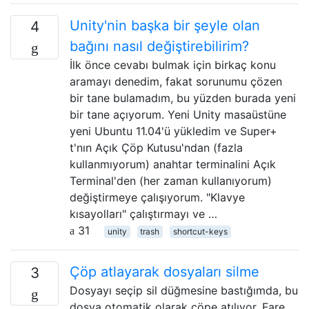
Unity'nin başka bir şeyle olan
4
bağını nasıl değiştirebilirim?
İlk önce cevabı bulmak için birkaç konu
aramayı denedim, fakat sorunumu çözen
bir tane bulamadım, bu yüzden burada yeni
bir tane açıyorum. Yeni Unity masaüstüne
yeni Ubuntu 11.04'ü yükledim ve Super+
t'nın Açık Çöp Kutusu'ndan (fazla
kullanmıyorum) anahtar terminalini Açık
Terminal'den (her zaman kullanıyorum)
değiştirmeye çalışıyorum. "Klavye
kısayolları" çalıştırmayı ve …
31
unity
trash
shortcut-keys
Çöp atlayarak dosyaları silme
3
Dosyayı seçip sil düğmesine bastığımda, bu
dosya otomatik olarak çöpe atılıyor. Fare