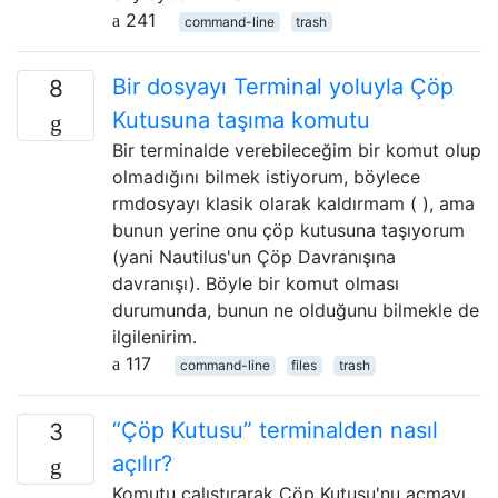
241
command-line
trash
Bir dosyayı Terminal yoluyla Çöp
8
Kutusuna taşıma komutu
Bir terminalde verebileceğim bir komut olup
olmadığını bilmek istiyorum, böylece
rmdosyayı klasik olarak kaldırmam ( ), ama
bunun yerine onu çöp kutusuna taşıyorum
(yani Nautilus'un Çöp Davranışına
davranışı). Böyle bir komut olması
durumunda, bunun ne olduğunu bilmekle de
ilgilenirim.
117
command-line
files
trash
“Çöp Kutusu” terminalden nasıl
3
açılır?
Komutu çalıştırarak Çöp Kutusu'nu açmayı