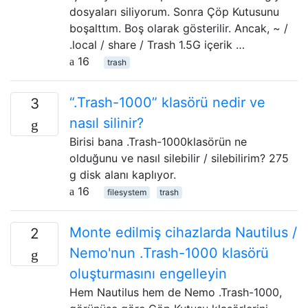
dosyaları siliyorum. Sonra Çöp Kutusunu
boşalttım. Boş olarak gösterilir. Ancak, ~ /
.local / share / Trash 1.5G içerik …
16
trash
“.Trash-1000” klasörü nedir ve
3
nasıl silinir?
Birisi bana .Trash-1000klasörün ne
olduğunu ve nasıl silebilir / silebilirim? 275
g disk alanı kaplıyor.
16
filesystem
trash
Monte edilmiş cihazlarda Nautilus /
2
Nemo'nun .Trash-1000 klasörü
oluşturmasını engelleyin
Hem Nautilus hem de Nemo .Trash-1000,