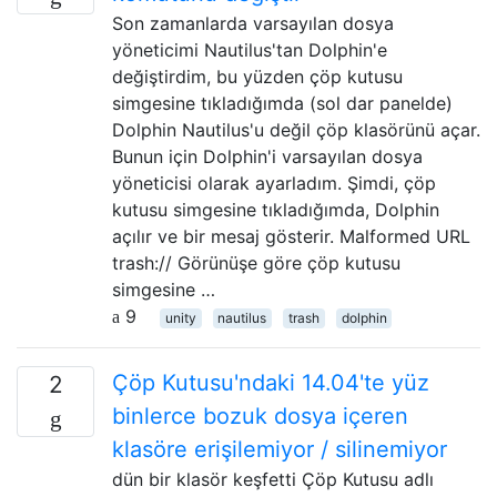
Son zamanlarda varsayılan dosya
yöneticimi Nautilus'tan Dolphin'e
değiştirdim, bu yüzden çöp kutusu
simgesine tıkladığımda (sol dar panelde)
Dolphin Nautilus'u değil çöp klasörünü açar.
Bunun için Dolphin'i varsayılan dosya
yöneticisi olarak ayarladım. Şimdi, çöp
kutusu simgesine tıkladığımda, Dolphin
açılır ve bir mesaj gösterir. Malformed URL
trash:// Görünüşe göre çöp kutusu
simgesine …
9
unity
nautilus
trash
dolphin
Çöp Kutusu'ndaki 14.04'te yüz
2
binlerce bozuk dosya içeren
klasöre erişilemiyor / silinemiyor
dün bir klasör keşfetti Çöp Kutusu adlı