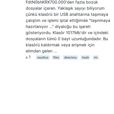
FdtN0bhKRX700.000'den fazla bozuk
dosyalar içeren. Yaklaşık sayıyı biliyorum
çünkü klasörü bir USB anahtarına taşımaya
çalıştım ve işlemi iptal ettiğimde "taşınmaya
hazırlanıyor ..." diyaloğu bu işareti
gösteriyordu. Klasör 1017Mb'dir ve içindeki
dosyaların tümü 0 bayt uzunluğundadır. Bu
klasörü kaldırmak veya erişmek için
elimden gelen …
1
nautilus
files
directory
trash
rm