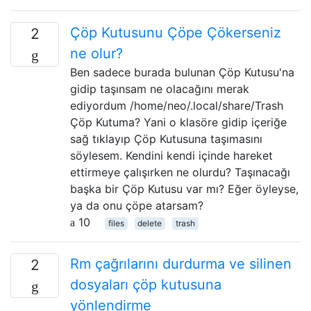
Çöp Kutusunu Çöpe Çökerseniz
2
ne olur?
Ben sadece burada bulunan Çöp Kutusu'na
gidip taşınsam ne olacağını merak
ediyordum /home/neo/.local/share/Trash
Çöp Kutuma? Yani o klasöre gidip içeriğe
sağ tıklayıp Çöp Kutusuna taşımasını
söylesem. Kendini kendi içinde hareket
ettirmeye çalışırken ne olurdu? Taşınacağı
başka bir Çöp Kutusu var mı? Eğer öyleyse,
ya da onu çöpe atarsam?
10
files
delete
trash
Rm çağrılarını durdurma ve silinen
2
dosyaları çöp kutusuna
yönlendirme