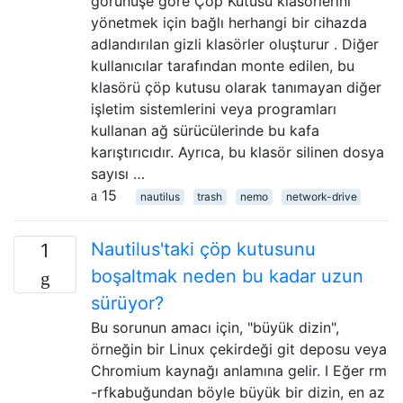
görünüşe göre Çöp Kutusu klasörlerini
yönetmek için bağlı herhangi bir cihazda
adlandırılan gizli klasörler oluşturur . Diğer
kullanıcılar tarafından monte edilen, bu
klasörü çöp kutusu olarak tanımayan diğer
işletim sistemlerini veya programları
kullanan ağ sürücülerinde bu kafa
karıştırıcıdır. Ayrıca, bu klasör silinen dosya
sayısı …
15
nautilus
trash
nemo
network-drive
Nautilus'taki çöp kutusunu
1
boşaltmak neden bu kadar uzun
sürüyor?
Bu sorunun amacı için, "büyük dizin",
örneğin bir Linux çekirdeği git deposu veya
Chromium kaynağı anlamına gelir. I Eğer rm
-rfkabuğundan böyle büyük bir dizin, en az