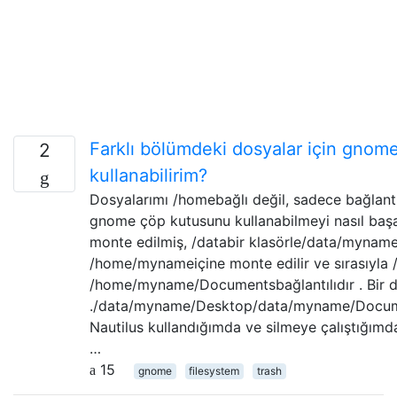
Farklı bölümdeki dosyalar için gnom
2
kullanabilirim?
Dosyalarımı /homebağlı değil, sadece bağlantı
gnome çöp kutusunu kullanabilmeyi nasıl başar
monte edilmiş, /databir klasörle/data/mynam
/home/mynameiçine monte edilir ve sırasıy
/home/myname/Documentsbağlantılıdır . Bir 
./data/myname/Desktop/data/myname/Docum
Nautilus kullandığımda ve silmeye çalıştığ
…
15
gnome
filesystem
trash