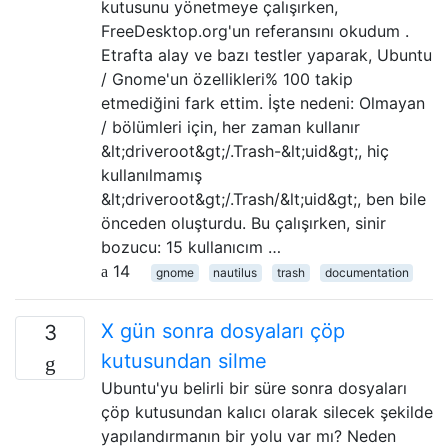
kutusunu yönetmeye çalışırken,
FreeDesktop.org'un referansını okudum .
Etrafta alay ve bazı testler yaparak, Ubuntu
/ Gnome'un özellikleri% 100 takip
etmediğini fark ettim. İşte nedeni: Olmayan
/ bölümleri için, her zaman kullanır
&lt;driveroot&gt;/.Trash-&lt;uid&gt;, hiç
kullanılmamış
&lt;driveroot&gt;/.Trash/&lt;uid&gt;, ben bile
önceden oluşturdu. Bu çalışırken, sinir
bozucu: 15 kullanıcım …
14
gnome
nautilus
trash
documentation
X gün sonra dosyaları çöp
3
kutusundan silme
Ubuntu'yu belirli bir süre sonra dosyaları
çöp kutusundan kalıcı olarak silecek şekilde
yapılandırmanın bir yolu var mı? Neden