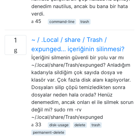
denedim nautilus, ancak bu bana bir hata
verdi.
45
command-line
trash
~ / .Local / share / Trash /
1
expunged… içeriğinin silinmesi?
İçeriğini silmenin güvenli bir yolu var mı
~/.local/share/Trash/expunged? Anladığım
kadarıyla sildiğim çok sayıda dosya ve
klasör var. Çok fazla disk alanı kaplıyorlar.
Dosyaları silip çöpü temizledikten sonra
dosyalar neden hala orada? Henüz
denemedim, ancak onları el ile silmek sorun
değil mi? sudo rm -rv
~/.local/share/Trash/expunged
33
disk-usage
delete
trash
permanent-delete