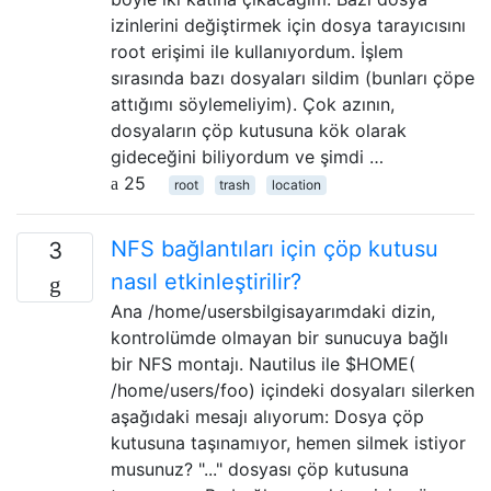
izinlerini değiştirmek için dosya tarayıcısını
root erişimi ile kullanıyordum. İşlem
sırasında bazı dosyaları sildim (bunları çöpe
attığımı söylemeliyim). Çok azının,
dosyaların çöp kutusuna kök olarak
gideceğini biliyordum ve şimdi …
25
root
trash
location
NFS bağlantıları için çöp kutusu
3
nasıl etkinleştirilir?
Ana /home/usersbilgisayarımdaki dizin,
kontrolümde olmayan bir sunucuya bağlı
bir NFS montajı. Nautilus ile $HOME(
/home/users/foo) içindeki dosyaları silerken
aşağıdaki mesajı alıyorum: Dosya çöp
kutusuna taşınamıyor, hemen silmek istiyor
musunuz? "..." dosyası çöp kutusuna