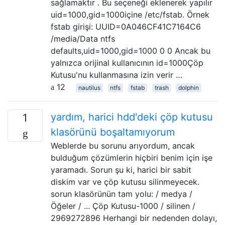
sağlamaktır . Bu seçeneği eklenerek yapılır
uid=1000,gid=1000içine /etc/fstab. Örnek
fstab girişi: UUID=0A046CF41C7164C6
/media/Data ntfs
defaults,uid=1000,gid=1000 0 0 Ancak bu
yalnızca orijinal kullanıcının id=1000Çöp
Kutusu'nu kullanmasına izin verir …
12
nautilus
ntfs
fstab
trash
dolphin
yardım, harici hdd'deki çöp kutusu
1
klasörünü boşaltamıyorum
Weblerde bu sorunu arıyordum, ancak
bulduğum çözümlerin hiçbiri benim için işe
yaramadı. Sorun şu ki, harici bir sabit
diskim var ve çöp kutusu silinmeyecek.
sorun klasörünün tam yolu: / medya /
Öğeler / ... Çöp Kutusu-1000 / silinen /
2969272896 Herhangi bir nedenden dolayı,