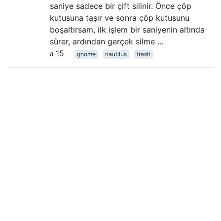
saniye sadece bir çift silinir. Önce çöp
kutusuna taşır ve sonra çöp kutusunu
boşaltırsam, ilk işlem bir saniyenin altında
sürer, ardından gerçek silme …
15
gnome
nautilus
trash