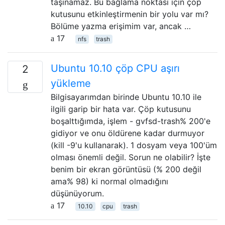
taşınamaz. Bu bağlama noktası için çöp
kutusunu etkinleştirmenin bir yolu var mı?
Bölüme yazma erişimim var, ancak …
17
nfs
trash
Ubuntu 10.10 çöp CPU aşırı
2
yükleme
Bilgisayarımdan birinde Ubuntu 10.10 ile
ilgili garip bir hata var. Çöp kutusunu
boşalttığımda, işlem - gvfsd-trash% 200'e
gidiyor ve onu öldürene kadar durmuyor
(kill -9'u kullanarak). 1 dosyam veya 100'üm
olması önemli değil. Sorun ne olabilir? İşte
benim bir ekran görüntüsü (% 200 değil
ama% 98) ki normal olmadığını
düşünüyorum.
17
10.10
cpu
trash