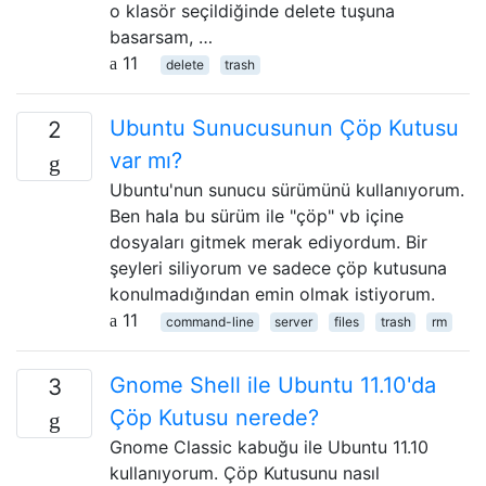
o klasör seçildiğinde delete tuşuna
basarsam, …
11
delete
trash
Ubuntu Sunucusunun Çöp Kutusu
2
var mı?
Ubuntu'nun sunucu sürümünü kullanıyorum.
Ben hala bu sürüm ile "çöp" vb içine
dosyaları gitmek merak ediyordum. Bir
şeyleri siliyorum ve sadece çöp kutusuna
konulmadığından emin olmak istiyorum.
11
command-line
server
files
trash
rm
Gnome Shell ile Ubuntu 11.10'da
3
Çöp Kutusu nerede?
Gnome Classic kabuğu ile Ubuntu 11.10
kullanıyorum. Çöp Kutusunu nasıl