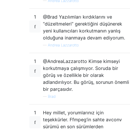
—
Andrea Lazzarotto
1
@Brad Yazılımları kırdıklarını ve
“düzeltmeleri” gerektiğini düşünerek
yeni kullanıcıları korkutmanın yanlış
olduğuna inanmaya devam ediyorum.
—
Andrea Lazzarotto
1
@AndreaLazzarotto Kimse kimseyi
korkutmaya çalışmıyor. Soruda bir
görüş ve özellikle bir olarak
adlandırılıyor. Bu görüş, sorunun önemli
bir parçasıdır.
—
Brad
1
Hey millet, yorumlarınız için
teşekkürler. Ffmpeg’in sahte avconv
sürümü en son sürümlerden