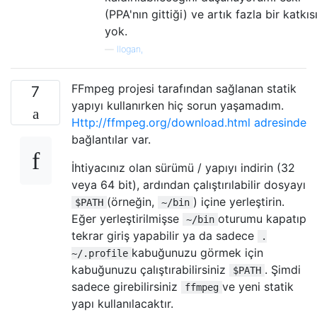
(PPA'nın gittiği) ve artık fazla bir katkıs
yok.
—
llogan,
FFmpeg projesi tarafından sağlanan statik
7
yapıyı kullanırken hiç sorun yaşamadım.
Http://ffmpeg.org/download.html adresinde
bağlantılar var.
İhtiyacınız olan sürümü / yapıyı indirin (32
veya 64 bit), ardından çalıştırılabilir dosyayı
(örneğin,
) içine yerleştirin.
$PATH
~/bin
Eğer yerleştirilmişse
oturumu kapatıp
~/bin
tekrar giriş yapabilir ya da sadece
.
kabuğunuzu görmek için
~/.profile
kabuğunuzu çalıştırabilirsiniz
. Şimdi
$PATH
sadece girebilirsiniz
ve yeni statik
ffmpeg
yapı kullanılacaktır.