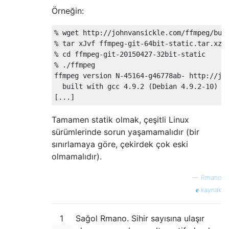
Örneğin:
% wget http://johnvansickle.com/ffmpeg/buil
% tar xJvf ffmpeg-git-64bit-static.tar.xz

% cd ffmpeg-git-20150427-32bit-static

% ./ffmpeg

ffmpeg version N-45164-g46778ab- http://joh
  built with gcc 4.9.2 (Debian 4.9.2-10)

Tamamen statik olmak, çeşitli Linux
sürümlerinde sorun yaşamamalıdır (bir
sınırlamaya göre, çekirdek çok eski
olmamalıdır).
—
Rmano
kaynak
1
Sağol Rmano. Sihir sayısına ulaşır