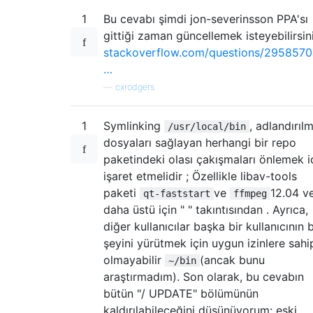
1
Bu cevabı şimdi jon-severinsson PPA'sı
gittiği zaman güncellemek isteyebilirsin
stackoverflow.com/questions/2958570
…
—
cxrodgers
1
Symlinking
, adlandırılm
/usr/local/bin
dosyaları sağlayan herhangi bir repo
paketindeki olası çakışmaları önlemek i
işaret etmelidir ; Özellikle libav-tools
paketi
ve
12.04 v
qt-faststart
ffmpeg
daha üstü için " " takıntısından . Ayrıca,
diğer kullanıcılar başka bir kullanıcının b
şeyini yürütmek için uygun izinlere sahi
olmayabilir
(ancak bunu
~/bin
araştırmadım). Son olarak, bu cevabın
bütün "/ UPDATE" bölümünün
kaldırılabileceğini düşünüyorum: eski