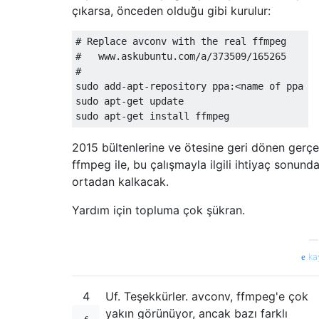
çıkarsa, önceden olduğu gibi kurulur:
# Replace avconv with the real ffmpeg

#   www.askubuntu.com/a/373509/165265

#

sudo add-apt-repository ppa:<name of ppa he
sudo apt-get update

2015 bültenlerine ve ötesine geri dönen gerç
ffmpeg ile, bu çalışmayla ilgili ihtiyaç sonund
ortadan kalkacak.
Yardım için topluma çok şükran.
ka
4
Uf. Teşekkürler. avconv, ffmpeg'e çok
yakın görünüyor, ancak bazı farklı