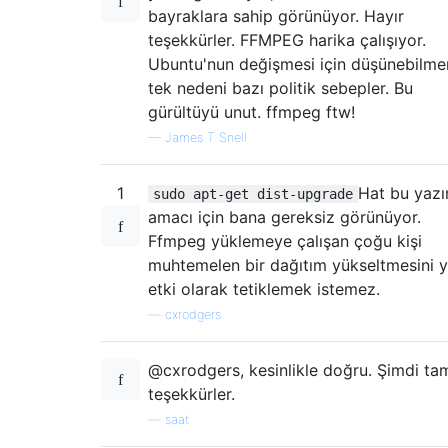
bayraklara sahip görünüyor. Hayır
teşekkürler. FFMPEG harika çalışıyor.
Ubuntu'nun değişmesi için düşünebilm
tek nedeni bazı politik sebepler. Bu
gürültüyü unut. ffmpeg ftw!
—
James T Snell
1
Hat bu yazı
sudo apt-get dist-upgrade
amacı için bana gereksiz görünüyor.
Ffmpeg yüklemeye çalışan çoğu kişi
muhtemelen bir dağıtım yükseltmesini 
etki olarak tetiklemek istemez.
—
cxrodgers
@cxrodgers, kesinlikle doğru. Şimdi tam
teşekkürler.
—
saat