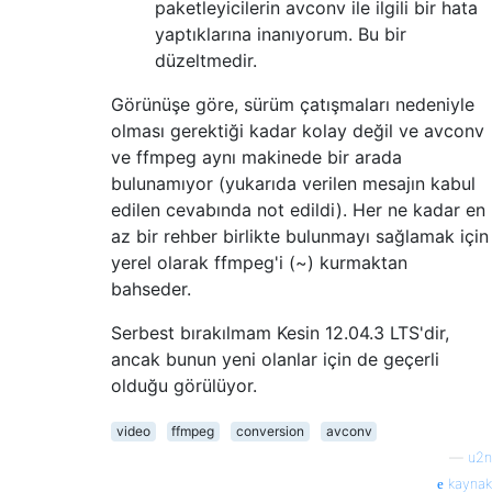
paketleyicilerin avconv ile ilgili bir hata
yaptıklarına inanıyorum. Bu bir
düzeltmedir.
Görünüşe göre, sürüm çatışmaları nedeniyle
olması gerektiği kadar kolay değil ve avconv
ve ffmpeg aynı makinede bir arada
bulunamıyor (yukarıda verilen mesajın kabul
edilen cevabında not edildi). Her ne kadar en
az bir rehber birlikte bulunmayı sağlamak için
yerel olarak ffmpeg'i (~) kurmaktan
bahseder.
Serbest bırakılmam Kesin 12.04.3 LTS'dir,
ancak bunun yeni olanlar için de geçerli
olduğu görülüyor.
video
ffmpeg
conversion
avconv
—
u2n
kaynak