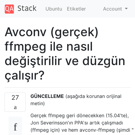
Ubuntu
Etiketler
Account
Avconv (gerçek)
ffmpeg ile nasıl
değiştirilir ve düzgün
çalışır?
GÜNCELLEME
(aşağıda korunan orijinal
27
metin)
Gerçek ffmpeg geri dönecekken (15.04'te),
Jon Severinsson'ın PPA'sı artık çalışmadı
(ffmpeg için) ve hem avconv-ffmpeg (şimdi "