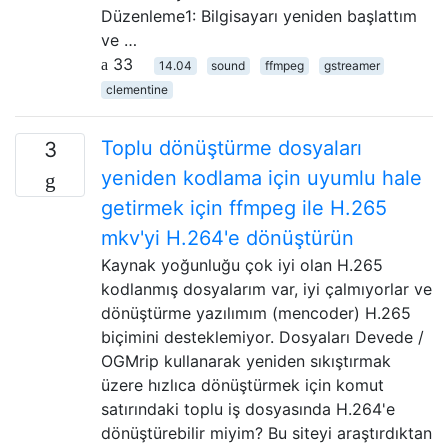
Düzenleme1: Bilgisayarı yeniden başlattım
ve …
33
14.04
sound
ffmpeg
gstreamer
clementine
Toplu dönüştürme dosyaları
3
yeniden kodlama için uyumlu hale
getirmek için ffmpeg ile H.265
mkv'yi H.264'e dönüştürün
Kaynak yoğunluğu çok iyi olan H.265
kodlanmış dosyalarım var, iyi çalmıyorlar ve
dönüştürme yazılımım (mencoder) H.265
biçimini desteklemiyor. Dosyaları Devede /
OGMrip kullanarak yeniden sıkıştırmak
üzere hızlıca dönüştürmek için komut
satırındaki toplu iş dosyasında H.264'e
dönüştürebilir miyim? Bu siteyi araştırdıktan