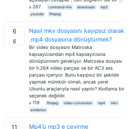
267
command-line
downloads
mp3
youtube
ffmpeg
Nasıl mkv dosyasını kayıpsız olarak
6
.mp4 dosyasına dönüştürmek?
Bir video dosyasını Matroska
kapsayıcısından mp4 kapsayıcısına
dönüştürmem gerekiyor. Matroska dosyası
bir h.264 video parçası ve bir AC3 ses
parçası içeriyor. Bunu kayıpsız bir şekilde
yapmak mümkün olmalı, ancak yerel
Ubuntu araçlarıyla nasıl yapılır? Kodlama bir
seçenek değildir.
119
ffmpeg
video-conversion
mp4
mkv
avidemux
Mp4'ü mp3 e çevirme
11