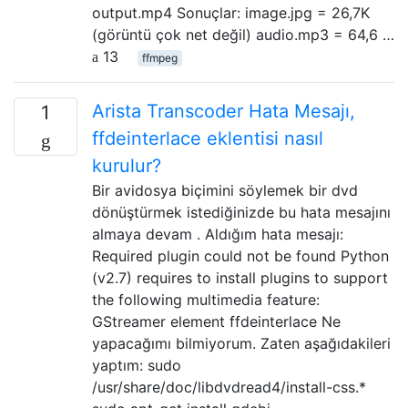
output.mp4 Sonuçlar: image.jpg = 26,7K
(görüntü çok net değil) audio.mp3 = 64,6 …
13
ffmpeg
Arista Transcoder Hata Mesajı,
1
ffdeinterlace eklentisi nasıl
kurulur?
Bir avidosya biçimini söylemek bir dvd
dönüştürmek istediğinizde bu hata mesajını
almaya devam . Aldığım hata mesajı:
Required plugin could not be found Python
(v2.7) requires to install plugins to support
the following multimedia feature:
GStreamer element ffdeinterlace Ne
yapacağımı bilmiyorum. Zaten aşağıdakileri
yaptım: sudo
/usr/share/doc/libdvdread4/install-css.*