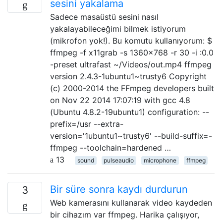
sesini yakalama
Sadece masaüstü sesini nasıl
yakalayabileceğimi bilmek istiyorum
(mikrofon yok!). Bu komutu kullanıyorum: $
ffmpeg -f x11grab -s 1360x768 -r 30 -i :0.0
-preset ultrafast ~/Videos/out.mp4 ffmpeg
version 2.4.3-1ubuntu1~trusty6 Copyright
(c) 2000-2014 the FFmpeg developers built
on Nov 22 2014 17:07:19 with gcc 4.8
(Ubuntu 4.8.2-19ubuntu1) configuration: --
prefix=/usr --extra-
version='1ubuntu1~trusty6' --build-suffix=-
ffmpeg --toolchain=hardened …
13
sound
pulseaudio
microphone
ffmpeg
Bir süre sonra kaydı durdurun
3
Web kamerasını kullanarak video kaydeden
bir cihazım var ffmpeg. Harika çalışıyor,