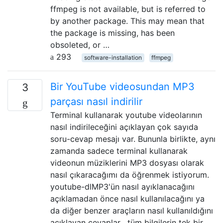
ffmpeg is not available, but is referred to
by another package. This may mean that
the package is missing, has been
obsoleted, or …
293
software-installation
ffmpeg
Bir YouTube videosundan MP3
3
parçası nasıl indirilir
Terminal kullanarak youtube videolarının
nasıl indirileceğini açıklayan çok sayıda
soru-cevap mesajı var. Bununla birlikte, aynı
zamanda sadece terminal kullanarak
videonun müziklerini MP3 dosyası olarak
nasıl çıkaracağımı da öğrenmek istiyorum.
youtube-dlMP3'ün nasıl ayıklanacağını
açıklamadan önce nasıl kullanılacağını ya
da diğer benzer araçların nasıl kullanıldığını
açıklayan cevaplar , tüm bilgilerin tek bir …