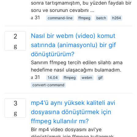
sonra tartışmamıştım, bu yüzden faydalı bir
soru ve sorunun cevabını …
31
command-line
ffmpeg
batch
h264
Nasıl bir webm (video) komut
2
satırında (animasyonlu) bir gif
dönüştürürüm?
Sanırım ffmpeg tercih edilen silahtı ama
hedefime nasıl ulaşacağımı bulamadım.
31
14.04
ffmpeg
webm
gif
convert-command
mp4'ü aynı yüksek kaliteli avi
3
dosyasına dönüştürmek için
ffmpeg kullanılır mı?
Bir mp4 video dosyasını avi'ye
dönüştürmek için ffmpeg kullanmak