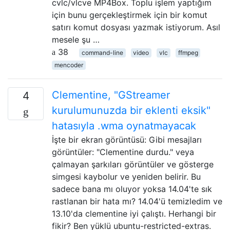
cvlc/vlcve MP4Box. Toplu işlem yaptığım
için bunu gerçekleştirmek için bir komut
satırı komut dosyası yazmak istiyorum. Asıl
mesele şu …
38
command-line
video
vlc
ffmpeg
mencoder
Clementine, "GStreamer
4
kurulumunuzda bir eklenti eksik"
hatasıyla .wma oynatmayacak
İşte bir ekran görüntüsü: Gibi mesajları
görüntüler: "Clementine durdu." veya
çalmayan şarkıları görüntüler ve gösterge
simgesi kaybolur ve yeniden belirir. Bu
sadece bana mı oluyor yoksa 14.04'te sık
rastlanan bir hata mı? 14.04'ü temizledim ve
13.10'da clementine iyi çalıştı. Herhangi bir
fikir? Ben yüklü ubuntu-restricted-extras.