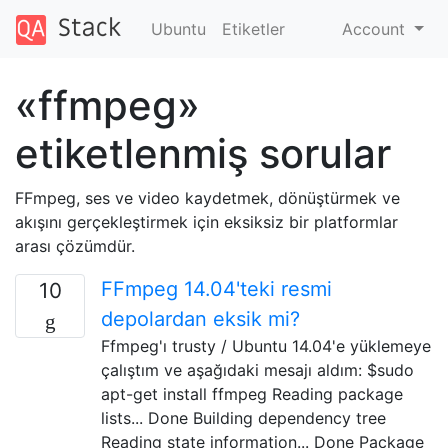
Ubuntu
Etiketler
Account
«ffmpeg»
etiketlenmiş sorular
FFmpeg, ses ve video kaydetmek, dönüştürmek ve
akışını gerçekleştirmek için eksiksiz bir platformlar
arası çözümdür.
FFmpeg 14.04'teki resmi
10
depolardan eksik mi?
Ffmpeg'ı trusty / Ubuntu 14.04'e yüklemeye
çalıştım ve aşağıdaki mesajı aldım: $sudo
apt-get install ffmpeg Reading package
lists... Done Building dependency tree
Reading state information... Done Package