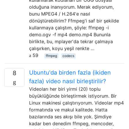
olduğuna inanıyorum. Merak ediyorum,
bunu MPEG4 / H.264'e nasıl
dönüştürebilirim? Ffmpeg'i saf bir şekilde
kullanmaya çalıştım, şöyle: ffmpeg -i
demo.ogv -f mp4 demo.mp4 Bununla
birlikte, bu, mplayer'da tekrar çalmaya
çalışırken, koyu yeşil renkte …
59
ffmpeg
codecs
Ubuntu'da birden fazla (ikiden
8
fazla) video nasıl birleştirilir?
Videoları her biri yirmi (20) toplu
büyüklüğünde birleştirmek istiyorum. Bir
Linux makinesi çalıştırıyorum. Videolar mp4
formatında ve makul kalitede. Hatta
bazılarında ses akışı bile yok. Şimdiye
kadar ben denedim ffmpeg, mencoder,