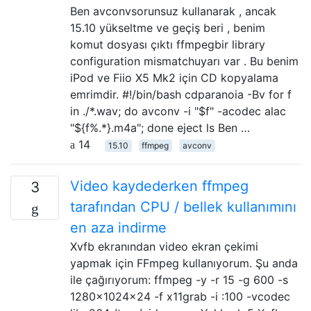
Ben avconvsorunsuz kullanarak , ancak
15.10 yükseltme ve geçiş beri , benim
komut dosyası çıktı ffmpegbir library
configuration mismatchuyarı var . Bu benim
iPod ve Fiio X5 Mk2 için CD kopyalama
emrimdir. #!/bin/bash cdparanoia -Bv for f
in ./*.wav; do avconv -i "$f" -acodec alac
"${f%.*}.m4a"; done eject ls Ben …
14
15.10
ffmpeg
avconv
Video kaydederken ffmpeg
3
tarafından CPU / bellek kullanımını
en aza indirme
Xvfb ekranından video ekran çekimi
yapmak için FFmpeg kullanıyorum. Şu anda
ile çağırıyorum: ffmpeg -y -r 15 -g 600 -s
1280x1024x24 -f x11grab -i :100 -vcodec