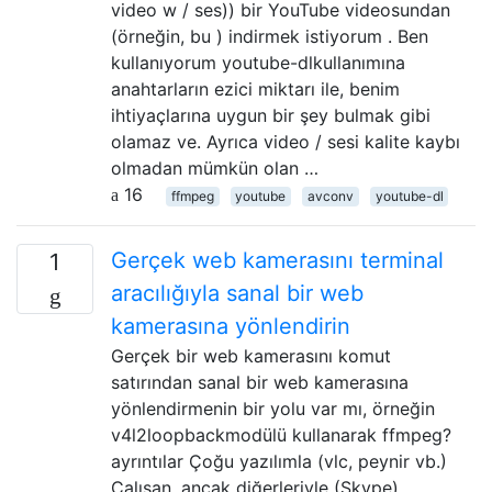
video w / ses)) bir YouTube videosundan
(örneğin, bu ) indirmek istiyorum . Ben
kullanıyorum youtube-dlkullanımına
anahtarların ezici miktarı ile, benim
ihtiyaçlarına uygun bir şey bulmak gibi
olamaz ve. Ayrıca video / sesi kalite kaybı
olmadan mümkün olan …
16
ffmpeg
youtube
avconv
youtube-dl
Gerçek web kamerasını terminal
1
aracılığıyla sanal bir web
kamerasına yönlendirin
Gerçek bir web kamerasını komut
satırından sanal bir web kamerasına
yönlendirmenin bir yolu var mı, örneğin
v4l2loopbackmodülü kullanarak ffmpeg?
ayrıntılar Çoğu yazılımla (vlc, peynir vb.)
Çalışan, ancak diğerleriyle (Skype)