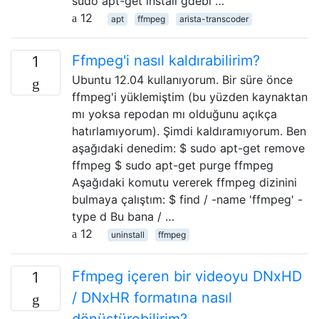
sudo apt-get install gdebi …
12
apt
ffmpeg
arista-transcoder
Ffmpeg'i nasıl kaldırabilirim?
1
Ubuntu 12.04 kullanıyorum. Bir süre önce
ffmpeg'i yüklemiştim (bu yüzden kaynaktan
mı yoksa repodan mı olduğunu açıkça
hatırlamıyorum). Şimdi kaldıramıyorum. Ben
aşağıdaki denedim: $ sudo apt-get remove
ffmpeg $ sudo apt-get purge ffmpeg
Aşağıdaki komutu vererek ffmpeg dizinini
bulmaya çalıştım: $ find / -name 'ffmpeg' -
type d Bu bana / …
12
uninstall
ffmpeg
Ffmpeg içeren bir videoyu DNxHD
1
/ DNxHR formatına nasıl
dönüştürebilirim?