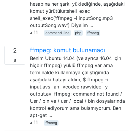
hesabına her şarkı yüklediğinde, aşağıdaki
komut yürütülür:shell_exec
shell_exec('ffmpeg -i inputSong.mp3
outputSong.wav') Diyelim …
11
command-line
php
ffmpeg
ffmpeg: komut bulunamadı
2
Benim Ubuntu 14.04 (ve ayrıca 16.04 için
hiçbir ffmpeg) yüklü ffmpeg var ama
terminalde kullanmaya çalıştığımda
aşağıdaki hatayı aldım, $ ffmpeg -i
input.avs -an -vcodec rawvideo -y
output.avi ffmpeg: command not found /
Usr / bin ve / usr / local / bin dosyalarında
kontrol ediyorum ama bulamıyorum. Ben
apt-get …
11
ffmpeg