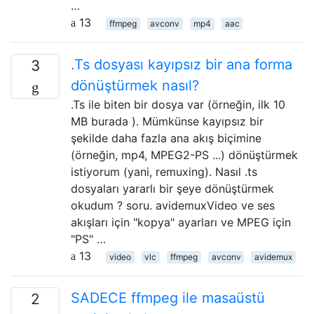
…
13
ffmpeg
avconv
mp4
aac
.Ts dosyası kayıpsız bir ana forma
3
dönüştürmek nasıl?
.Ts ile biten bir dosya var (örneğin, ilk 10
MB burada ). Mümkünse kayıpsız bir
şekilde daha fazla ana akış biçimine
(örneğin, mp4, MPEG2-PS ...) dönüştürmek
istiyorum (yani, remuxing). Nasıl .ts
dosyaları yararlı bir şeye dönüştürmek
okudum ? soru. avidemuxVideo ve ses
akışları için "kopya" ayarları ve MPEG için
"PS" …
13
video
vlc
ffmpeg
avconv
avidemux
SADECE ffmpeg ile masaüstü
2