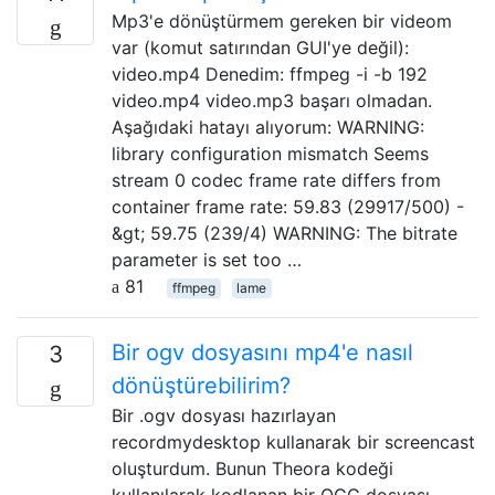
Mp3'e dönüştürmem gereken bir videom
var (komut satırından GUI'ye değil):
video.mp4 Denedim: ffmpeg -i -b 192
video.mp4 video.mp3 başarı olmadan.
Aşağıdaki hatayı alıyorum: WARNING:
library configuration mismatch Seems
stream 0 codec frame rate differs from
container frame rate: 59.83 (29917/500) -
&gt; 59.75 (239/4) WARNING: The bitrate
parameter is set too …
81
ffmpeg
lame
Bir ogv dosyasını mp4'e nasıl
3
dönüştürebilirim?
Bir .ogv dosyası hazırlayan
recordmydesktop kullanarak bir screencast
oluşturdum. Bunun Theora kodeği
kullanılarak kodlanan bir OGG dosyası