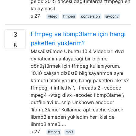
geldi: 2015 öncesi dağıtımlarda ffmpeg'i en
kolay nasıl …
27
video
ffmpeg
conversion
avconv
Ffmpeg ve libmp3lame için hangi
3
paketleri yüklerim?
Masaüstümde Ubuntu 10.4 Videoları dvd
oynatıcımın anlayacağı bir biçime
dönüştürmek için ffmpeg kullanıyorum.
10.10 çalışan dizüstü bilgisayarımda aynı
komutu alamıyorum, hangi paketleri eksik?
ffmpeg -i infile.flv \ -threads 2 -vcodec
mpeg4 -vtag divx -acodec libmp3lame \
outfile.avi #...snip Unknown encoder
'libmp3lame' Kullanma apt-cache search
libmp3lameben yükledim her ikisi de
libmp3lame0 …
27
ffmpeg
mp3