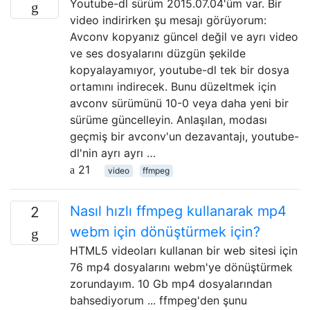
Youtube-dl sürüm 2015.07.04'üm var. Bir
video indirirken şu mesajı görüyorum:
Avconv kopyanız güncel değil ve ayrı video
ve ses dosyalarını düzgün şekilde
kopyalayamıyor, youtube-dl tek bir dosya
ortamını indirecek. Bunu düzeltmek için
avconv sürümünü 10-0 veya daha yeni bir
sürüme güncelleyin. Anlaşılan, modası
geçmiş bir avconv'un dezavantajı, youtube-
dl'nin ayrı ayrı …
21
video
ffmpeg
Nasıl hızlı ffmpeg kullanarak mp4
2
webm için dönüştürmek için?
HTML5 videoları kullanan bir web sitesi için
76 mp4 dosyalarını webm'ye dönüştürmek
zorundayım. 10 Gb mp4 dosyalarından
bahsediyorum ... ffmpeg'den şunu