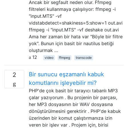
Ancak bir segfault neden olur. Ffmpeg
filtreleri kullanmaya çalışılıyor: ffmpeg -i
"input.MTS" -vf
vidstabdetect=shakiness=5:show=1 out.avi
ffmpeg -i "input.MTS" -vf deshake out.avi
Ama her zaman bir hata var "Böyle bir filtre
yok". Bunun için basit bir nautilus betiği
oluşturmak …
12
video
ffmpeg
transcode
Bir sunucu eşzamanlı kabuk
2
komutlarını işleyebilir mi?
PHP'de çok basit bir tarayıcı tabanlı MP3
çalar yazıyorum . Bu projenin bir parçası,
her MP3 dosyasının bir WAV dosyasına
dönüştürülmesini gerektirir . PHP'de kabuk
üzerinden bir komut çalıştırmanıza izin
veren bir işlev var . Projem için, birisi