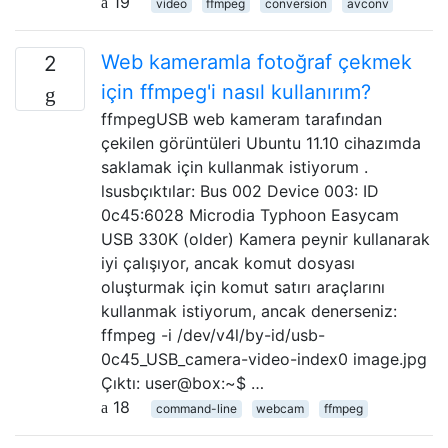
19
video
ffmpeg
conversion
avconv
Web kameramla fotoğraf çekmek
2
için ffmpeg'i nasıl kullanırım?
ffmpegUSB web kameram tarafından
çekilen görüntüleri Ubuntu 11.10 cihazımda
saklamak için kullanmak istiyorum .
lsusbçıktılar: Bus 002 Device 003: ID
0c45:6028 Microdia Typhoon Easycam
USB 330K (older) Kamera peynir kullanarak
iyi çalışıyor, ancak komut dosyası
oluşturmak için komut satırı araçlarını
kullanmak istiyorum, ancak denerseniz:
ffmpeg -i /dev/v4l/by-id/usb-
0c45_USB_camera-video-index0 image.jpg
Çıktı: user@box:~$ …
18
command-line
webcam
ffmpeg