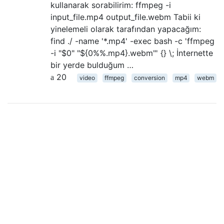
kullanarak sorabilirim: ffmpeg -i
input_file.mp4 output_file.webm Tabii ki
yinelemeli olarak tarafından yapacağım:
find ./ -name '*.mp4' -exec bash -c 'ffmpeg
-i "$0" "${0%%.mp4}.webm"' {} \; İnternette
bir yerde bulduğum …
20
video
ffmpeg
conversion
mp4
webm