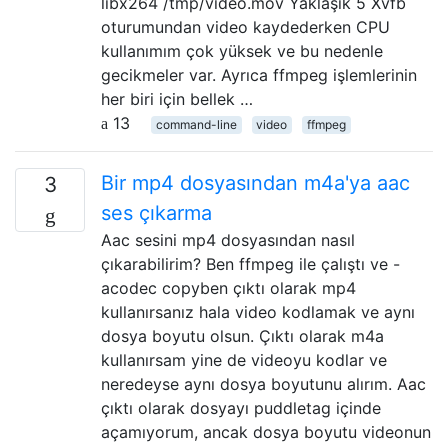
libx264 /tmp/video.mov Yaklaşık 5 Xvfb
oturumundan video kaydederken CPU
kullanımım çok yüksek ve bu nedenle
gecikmeler var. Ayrıca ffmpeg işlemlerinin
her biri için bellek …
13
command-line
video
ffmpeg
Bir mp4 dosyasından m4a'ya aac
3
ses çıkarma
Aac sesini mp4 dosyasından nasıl
çıkarabilirim? Ben ffmpeg ile çalıştı ve -
acodec copyben çıktı olarak mp4
kullanırsanız hala video kodlamak ve aynı
dosya boyutu olsun. Çıktı olarak m4a
kullanırsam yine de videoyu kodlar ve
neredeyse aynı dosya boyutunu alırım. Aac
çıktı olarak dosyayı puddletag içinde
açamıyorum, ancak dosya boyutu videonun