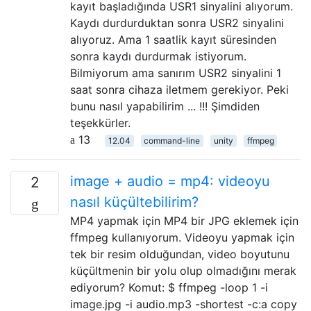
kayıt başladığında USR1 sinyalini alıyorum.
Kaydı durdurduktan sonra USR2 sinyalini
alıyoruz. Ama 1 saatlik kayıt süresinden
sonra kaydı durdurmak istiyorum.
Bilmiyorum ama sanırım USR2 sinyalini 1
saat sonra cihaza iletmem gerekiyor. Peki
bunu nasıl yapabilirim ... !!! Şimdiden
teşekkürler.
13
12.04
command-line
unity
ffmpeg
image + audio = mp4: videoyu
2
nasıl küçültebilirim?
MP4 yapmak için MP4 bir JPG eklemek için
ffmpeg kullanıyorum. Videoyu yapmak için
tek bir resim olduğundan, video boyutunu
küçültmenin bir yolu olup olmadığını merak
ediyorum? Komut: $ ffmpeg -loop 1 -i
image.jpg -i audio.mp3 -shortest -c:a copy