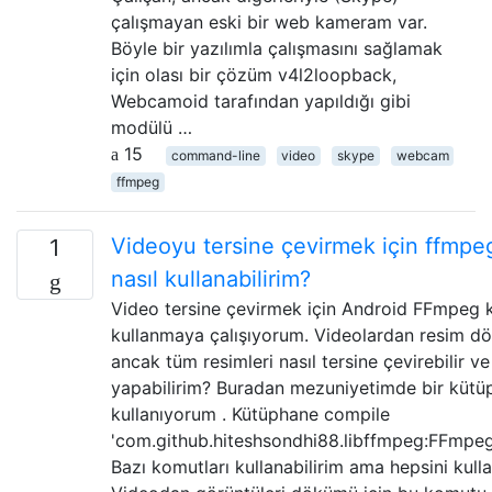
çalışmayan eski bir web kameram var.
Böyle bir yazılımla çalışmasını sağlamak
için olası bir çözüm v4l2loopback,
Webcamoid tarafından yapıldığı gibi
modülü …
15
command-line
video
skype
webcam
ffmpeg
Videoyu tersine çevirmek için ffmp
1
nasıl kullanabilirim?
Video tersine çevirmek için Android FFmpeg k
kullanmaya çalışıyorum. Videolardan resim dök
ancak tüm resimleri nasıl tersine çevirebilir ve
yapabilirim? Buradan mezuniyetimde bir kütü
kullanıyorum . Kütüphane compile
'com.github.hiteshsondhi88.libffmpeg:FFmpeg
Bazı komutları kullanabilirim ama hepsini kul