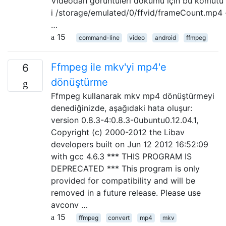
Videodan görüntüleri dökümü için bu komutu 
i /storage/emulated/0/ffvid/frameCount.mp4 
…
15
command-line
video
android
ffmpeg
Ffmpeg ile mkv'yi mp4'e
6
dönüştürme
Ffmpeg kullanarak mkv mp4 dönüştürmeyi
denediğinizde, aşağıdaki hata oluşur:
version 0.8.3-4:0.8.3-0ubuntu0.12.04.1,
Copyright (c) 2000-2012 the Libav
developers built on Jun 12 2012 16:52:09
with gcc 4.6.3 *** THIS PROGRAM IS
DEPRECATED *** This program is only
provided for compatibility and will be
removed in a future release. Please use
avconv …
15
ffmpeg
convert
mp4
mkv