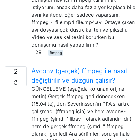
istiyorum, ancak daha fazla yer kaplasa bile
aynı kalitede. Eğer sadece yaparsam:
ffmpeg -i file.mp4 file.mp4.avi Ortaya çıkan
avi dosyası çok düşük kaliteli ve pikselli.
Video ve ses kalitesini korurken bu
dönüşümü nasıl yapabilirim?
28
ffmpeg
Avconv (gerçek) ffmpeg ile nasıl
2
değiştirilir ve düzgün çalışır?
GÜNCELLEME (aşağıda korunan orijinal
metin) Gerçek ffmpeg geri dönecekken
(15.04'te), Jon Severinsson'ın PPA'sı artık
çalışmadı (ffmpeg için) ve hem avconv-
ffmpeg (şimdi " libav " olarak adlandırıldı )
hem de gerçek ffmpeg (şimdi " ffmpeg "
olarak) geriledi Ara sürümler, soru şu hale