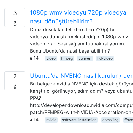
1080p wmv videoyu 720p videoya
3
nasıl dönüştürebilirim?
Daha düşük kaliteli (tercihen 720p) bir
videoya dönüştürmek istediğim 1080p wmv
videom var. Sesi sağlam tutmak istiyorum.
Bunu Ubuntu'da nasıl başarabilirim?
14
video
ffmpeg
convert
hd-video
Ubuntu'da NVENC nasıl kurulur / der
2
Bu belgede nvidia NVENC için destek görüyo
karıştırıcı görünüyor, adım adım? veya ubuntu
PPA?
http://developer.download.nvidia.com/comput
patch/FFMPEG-with-NVIDIA-Acceleration-on
14
nvidia
software-installation
compiling
ffmp