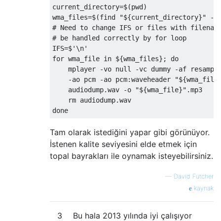
current_directory
=
$
(
pwd
)
wma_files
=
$
(
find 
"${current_directory}"
-
t
# Need to change IFS or files with filenam
# be handled correctly by for loop
IFS
=
$
'\n'
for
 wma_file 
in
 $
{
wma_files
};
do
    mplayer 
-
vo null 
-
vc dummy 
-
af resampl
-
ao pcm 
-
ao pcm
:
waveheader 
"${wma_file
    audiodump
.
wav 
-
o 
"${wma_file}"
.
mp3

    rm audiodump
.
done
Tam olarak istediğini yapar gibi görünüyor.
İstenen kalite seviyesini elde etmek için
topal bayrakları ile oynamak isteyebilirsiniz.
—
David Futcher
kaynak
3
Bu hala 2013 yılında iyi çalışıyor