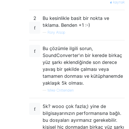
kaynak
2
Bu kesinlikle basit bir nokta ve
tıklama. Benden +1 :-)
—
Rory Alsop
Bu çözümle ilgili sorun,
SoundConverter'ın bir kerede birkaç
yüz şarkı eklendiğinde son derece
yavaş bir şekilde çalması veya
tamamen donması ve kütüphanemde
yaklaşık 5k olması.
—
Mike Crittenden
5k? wooo çok fazla;) yine de
bilgisayarınızın performansına bağlı.
bu dosyaları ayırmanız gerekebilir.
kişisel hiç donmadan birkaç yüz şarkı