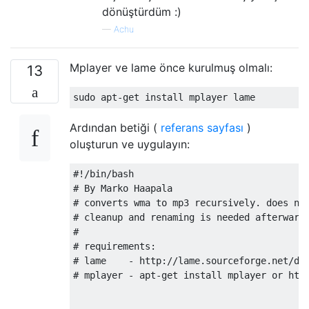
dönüştürdüm :)
—
Achu
Mplayer ve lame önce kurulmuş olmalı:
13
Ardından betiği (
referans sayfası
)
oluşturun ve uygulayın:
#!/bin/bash
# By Marko Haapala
# converts wma to mp3 recursively. does no
# cleanup and renaming is needed afterward
#
# requirements:
# lame    - http://lame.sourceforge.net/do
# mplayer - apt-get install mplayer or htt