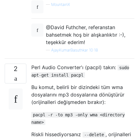
—
MountainX
@David Futhcher, referanstan
bahsetmek hoş bir alışkanlıktır :-),
teşekkür ederim!
—
AjayKumarBasuthkar 10:18
Perl Audio Converter'ı (pacpl) takın:
2
sudo
apt-get install pacpl
Bu komut, belirli bir dizindeki tüm wma
dosyalarını mp3 dosyalarına dönüştürür
(orijinalleri değişmeden bırakır):
pacpl -r -to mp3 -only wma <directory
name>
Riskli hissediyorsanız
, orijinalleri
--delete