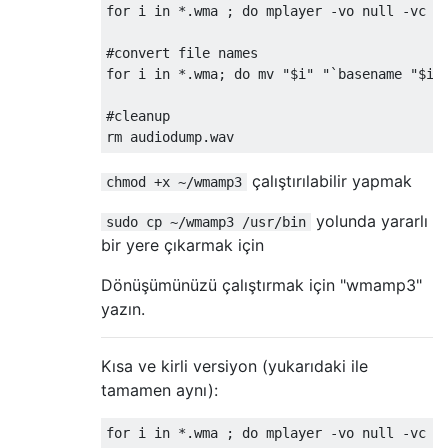
for i in *.wma ; do mplayer -vo null -vc du
#convert file names

for i in *.wma; do mv "$i" "`basename "$i" 
#cleanup

çalıştırılabilir yapmak
chmod +x ~/wmamp3
yolunda yararlı
sudo cp ~/wmamp3 /usr/bin
bir yere çıkarmak için
Dönüşümünüzü çalıştırmak için "wmamp3"
yazın.
Kısa ve kirli versiyon (yukarıdaki ile
tamamen aynı):