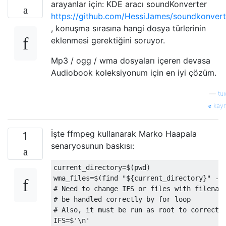
arayanlar için: KDE aracı soundKonverter
https://github.com/HessiJames/soundkonvert
, konuşma sırasına hangi dosya türlerinin
eklenmesi gerektiğini soruyor.
Mp3 / ogg / wma dosyaları içeren devasa
Audiobook koleksiyonum için en iyi çözüm.
—
tux
kay
İşte ffmpeg kullanarak Marko Haapala
1
senaryosunun baskısı:
current_directory
=
$
(
pwd
)
wma_files
=
$
(
find 
"${current_directory}"
-
t
# Need to change IFS or files with filenam
# be handled correctly by for loop
# Also, it must be run as root to correctl
IFS
=
$
'\n'