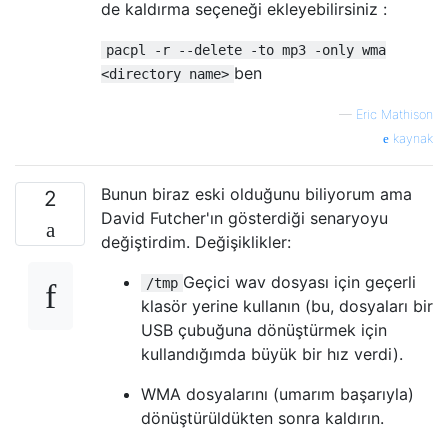
de kaldırma seçeneği ekleyebilirsiniz :
pacpl -r --delete -to mp3 -only wma
ben
<directory name>
—
Eric Mathison
kaynak
Bunun biraz eski olduğunu biliyorum ama
2
David Futcher'ın gösterdiği senaryoyu
değiştirdim. Değişiklikler:
Geçici wav dosyası için geçerli
/tmp
klasör yerine kullanın (bu, dosyaları bir
USB çubuğuna dönüştürmek için
kullandığımda büyük bir hız verdi).
WMA dosyalarını (umarım başarıyla)
dönüştürüldükten sonra kaldırın.