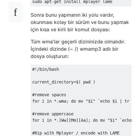
Sonra bunu yapmanın iki yolu vardır,
okunması kolay bir sürüm ve bunu yapmak
için kısa ve kirli bir komut dosyası:
Tüm wma'lar geçerli dizininizde olmalıdır.
İçindeki dizinde (~ /) wmamp3 adlı bir
dosya oluşturun:
#!/bin/bash

current_directory=$( pwd )

#remove spaces

for i in *.wma; do mv "$i" `echo $i | tr ' 
#remove uppercase

for i in *.[Ww][Mm][Aa]; do mv "$i" `echo $
#Rip with Mplayer / encode with LAME
