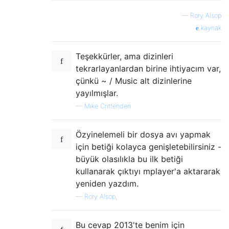
—
Rory Alsop
kaynak
Teşekkürler, ama dizinleri
tekrarlayanlardan birine ihtiyacım var,
çünkü ~ / Music alt dizinlerine
yayılmışlar.
—
Mike Crittenden
Özyinelemeli bir dosya avı yapmak
için betiği kolayca genişletebilirsiniz -
büyük olasılıkla bu ilk betiği
kullanarak çıktıyı mplayer'a aktararak
yeniden yazdım.
—
Rory Alsop,
Bu cevap 2013'te benim için