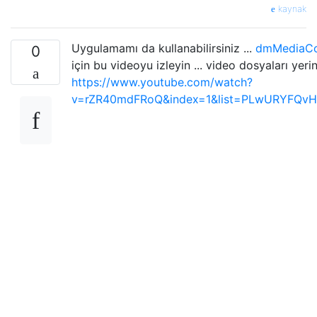
kaynak
Uygulamamı da kullanabilirsiniz ...
dmMediaCo
0
için bu videoyu izleyin ... video dosyaları yeri
https://www.youtube.com/watch?
v=rZR40mdFRoQ&index=1&list=PLwURYFQv