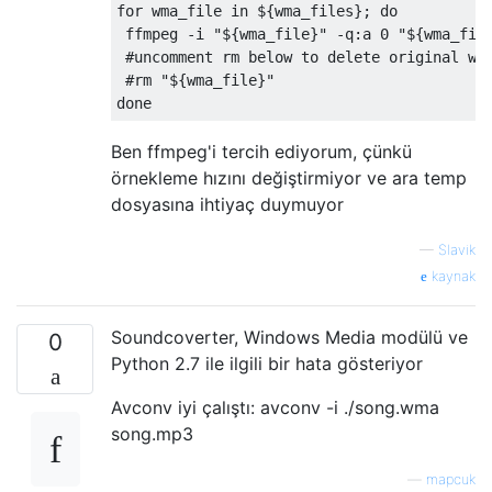
for
 wma_file 
in
 $
{
wma_files
};
do
 ffmpeg 
-
i 
"${wma_file}"
-
q
:
a 
0
"${wma_fil
#uncomment rm below to delete original wm
#rm "${wma_file}"
done
Ben ffmpeg'i tercih ediyorum, çünkü
örnekleme hızını değiştirmiyor ve ara temp
dosyasına ihtiyaç duymuyor
—
Slavik
kaynak
Soundcoverter, Windows Media modülü ve
0
Python 2.7 ile ilgili bir hata gösteriyor
Avconv iyi çalıştı: avconv -i ./song.wma
song.mp3
—
mapcuk