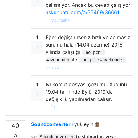
çalışmıyor. Ancak bu cevap çalışıyor:
askubuntu.com/a/55469/36661
—
MountainX
1
Eğer değiştirirseniz hızlı ve acımasız
sürümü hala (14.04 üzerine) 2016
yılında çalıştığı
-ao pcm -
ile
.
waveheader
-ao pcm:waveheader
—
m00,
1
İyi komut dosyası çözümü. Xubuntu
19.04 tarihinde Eylül 2019'da
değişiklik yapılmadan çalışır.
—
Balu
Soundconverter'ı
yükleyin
40
ve
başlatıcıdan veya
Soundconverter