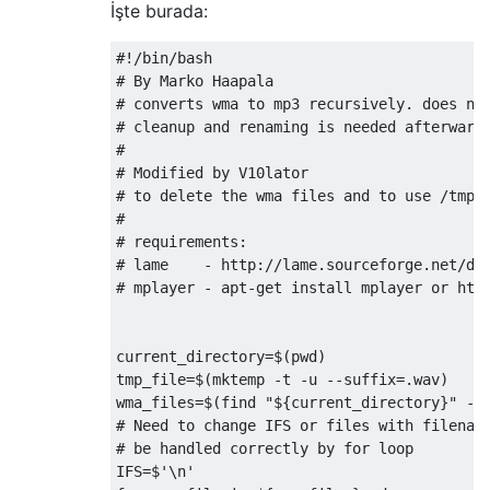
İşte burada:
#!/bin/bash
# By Marko Haapala
# converts wma to mp3 recursively. does no
# cleanup and renaming is needed afterward
#
# Modified by V10lator
# to delete the wma files and to use /tmp 
#
# requirements:
# lame    - http://lame.sourceforge.net/do
# mplayer - apt-get install mplayer or htt
current_directory
=
$
(
pwd
)
tmp_file
=
$
(
mktemp 
-
t 
-
u 
--
suffix
=.
wav
)
wma_files
=
$
(
find 
"${current_directory}"
-
t
# Need to change IFS or files with filenam
# be handled correctly by for loop
IFS
=
$
'\n'