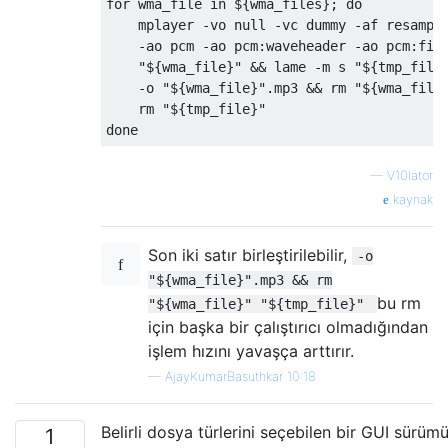
for
 wma_file 
in
 $
{
wma_files
};
do
    mplayer 
-
vo null 
-
vc dummy 
-
af resampl
-
ao pcm 
-
ao pcm
:
waveheader 
-
ao pcm
:
fil
"${wma_file}"
&&
 lame 
-
m s 
"${tmp_file
-
o 
"${wma_file}"
.
mp3 
&&
 rm 
"${wma_file
    rm 
"${tmp_file}"
done
—
V10lator
kaynak
Son iki satır birleştirilebilir,
-o
"${wma_file}".mp3 && rm
bu rm
"${wma_file}" "${tmp_file}"
için başka bir çalıştırıcı olmadığından
işlem hızını yavaşça arttırır.
—
AjayKumarBasuthkar 10:18
Belirli dosya türlerini seçebilen bir GUI sürüm
1