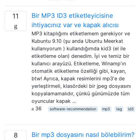
Bir MP3 ID3 etiketleyicisine
11
ihtiyacınız var ve kapak alıcısı
MP3 kitaplığımı etiketlemem gerekiyor ve
Kubuntu 9.10 (şu anda Ubuntu Meerkat
kullanıyorum ) kullandığımda kid3 (el ile
etiketleme olan) denedim. İyi ve temiz bir
kullanıcı arayüzü. Etiketleme, Winamp'ın
otomatik etiketleme özelliği gibi, kayan,
btw! Ayrıca, kapak resimlerini mp3'e de
yerleştirmeli, klasördeki bir jpeg dosyasını
kopyalamamalıdır, çünkü günümüzde tüm
oyuncular kapak …
36
software-recommendation
mp3
tag
id3
Bir mp3 dosyasını nasıl bölebilirim?
8