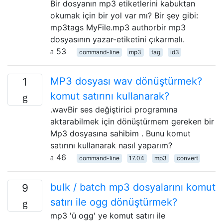
Bir dosyanın mp3 etiketlerini kabuktan
okumak için bir yol var mı? Bir şey gibi:
mp3tags MyFile.mp3 authorbir mp3
dosyasının yazar-etiketini çıkarmalı.
53
command-line
mp3
tag
id3
MP3 dosyası wav dönüştürmek?
1
komut satırını kullanarak?
.wavBir ses değiştirici programına
aktarabilmek için dönüştürmem gereken bir
Mp3 dosyasına sahibim . Bunu komut
satırını kullanarak nasıl yaparım?
46
command-line
17.04
mp3
convert
bulk / batch mp3 dosyalarını komut
9
satırı ile ogg dönüştürmek?
mp3 'ü ogg' ye komut satırı ile