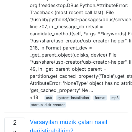
org.freedesktop.DBus.Python.AttributeError:
Traceback (most recent call last): File
"/usr/lib/python3/dist-packages/dbus/service.
line 707, in _message_cb retval =
candidate_method(self, *args, **keywords) Fi
"/usr/share/usb-creator/usb-creator-helper", l
218, in Format parent_dev =
_get_parent_object(udisks, device) File
"/usr/share/usb-creator/usb-creator-helper", l
49, in _get_parent_object parent =
partition.get_cached_property('Table').get_str
AttributeError: 'NoneType' object has no attri
'get_cached_property' Ne …
18
usb
system-installation
format
mp3
startup-disk-creator
Varsayılan müzik çaları nasıl
2
değiştirebilirim?