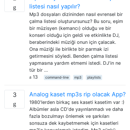
listesi nasıl yapılır?
Mp3 dosyaları dizininden nasıl evrensel bir
çalma listesi oluşturursunuz? Bu soru, eşim
bir müzisyen (kemancı) olduğu ve bir
konseri olduğu için geldi ve etkinlikte DJ,
beraberindeki müziği onun için çalacak.
Ona müziği ile birlikte bir parmak izi
getirmesini söyledi. Benden çalma listesi
yapmasına yardım etmemi istedi. DJ'in ne
tür bir …
13
command-line
mp3
playlists
Analog kaset mp3s rip olacak App?
3
1980'lerden birkaç ses kaseti kasetim var :)
Albümler asla CD'de yayınlanmadı ve daha
fazla bozulmayı önlemek ve şarkıları
sonsuza dek kaybetmemek için kasetleri
mp3'e kopyalamak istedim. Mp3 çünkü