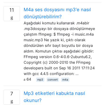
M4a ses dosyasını mp3'e nasıl
11
dönüştürebilirim?
Aşağıdaki komutu kullanarak .m4abir
.mp3dosyayı bir dosyaya dönüştürmeye
çalıştım ffmpeg: $ ffmpeg -i music.m4a
music.mp3 Ne yazık ki, çıktı olarak
döndürülen sıfır bayt boyutlu bir dosya
aldım. Komutun çıktısı aşağıdaki gibidir:
FFmpeg version 0.6-4:0.6-2ubuntu6.2,
Copyright (c) 2000-2010 the FFmpeg
developers built on Sep 16 2011 17:11:24
with gcc 4.4.5 configuration: …
64
mp3
convert
m4a
Mp3 etiketleri kabukta nasıl
7
okunur?