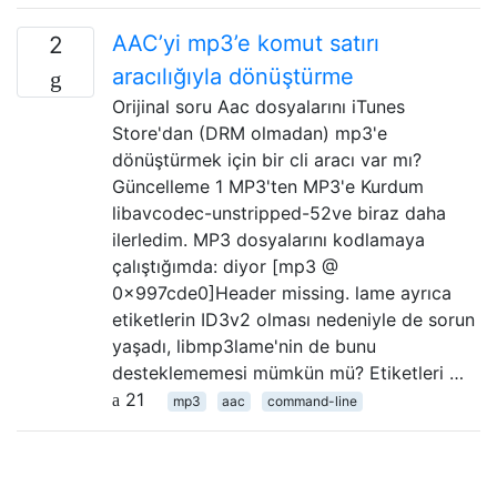
AAC’yi mp3’e komut satırı
2
aracılığıyla dönüştürme
Orijinal soru Aac dosyalarını iTunes
Store'dan (DRM olmadan) mp3'e
dönüştürmek için bir cli aracı var mı?
Güncelleme 1 MP3'ten MP3'e Kurdum
libavcodec-unstripped-52ve biraz daha
ilerledim. MP3 dosyalarını kodlamaya
çalıştığımda: diyor [mp3 @
0x997cde0]Header missing. lame ayrıca
etiketlerin ID3v2 olması nedeniyle de sorun
yaşadı, libmp3lame'nin de bunu
desteklememesi mümkün mü? Etiketleri …
21
mp3
aac
command-line