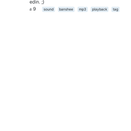
edin. ;)
9
sound
banshee
mp3
playback
tag