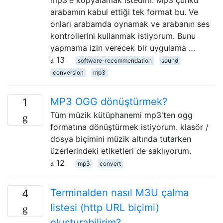
arabamın kabul ettiği tek format bu. Ve
onları arabamda oynamak ve arabanın ses
kontrollerini kullanmak istiyorum. Bunu
yapmama izin verecek bir uygulama …
13
software-recommendation
sound
conversion
mp3
MP3 OGG dönüştürmek?
1
Tüm müzik kütüphanemi mp3'ten ogg
formatına dönüştürmek istiyorum. klasör /
dosya biçimini müzik altında tutarken
üzerlerindeki etiketleri de saklıyorum.
12
mp3
convert
Terminalden nasıl M3U çalma
4
listesi (http URL biçimi)
oluşturabilirim?