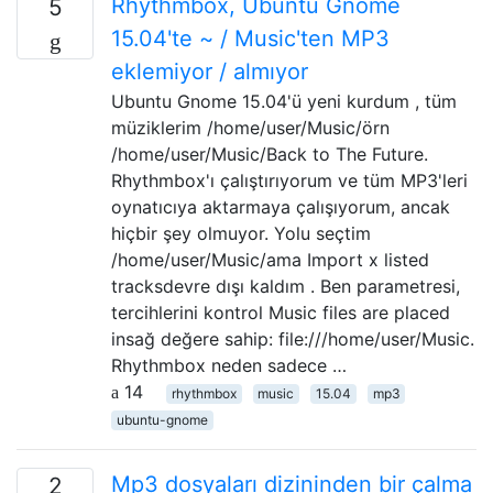
Rhythmbox, Ubuntu Gnome
5
15.04'te ~ / Music'ten MP3
eklemiyor / almıyor
Ubuntu Gnome 15.04'ü yeni kurdum , tüm
müziklerim /home/user/Music/örn
/home/user/Music/Back to The Future.
Rhythmbox'ı çalıştırıyorum ve tüm MP3'leri
oynatıcıya aktarmaya çalışıyorum, ancak
hiçbir şey olmuyor. Yolu seçtim
/home/user/Music/ama Import x listed
tracksdevre dışı kaldım . Ben parametresi,
tercihlerini kontrol Music files are placed
insağ değere sahip: file:///home/user/Music.
Rhythmbox neden sadece …
14
rhythmbox
music
15.04
mp3
ubuntu-gnome
Mp3 dosyaları dizininden bir çalma
2