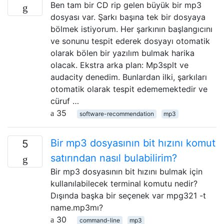
Ben tam bir CD rip gelen büyük bir mp3
dosyası var. Şarkı başına tek bir dosyaya
bölmek istiyorum. Her şarkının başlangıcını
ve sonunu tespit ederek dosyayı otomatik
olarak bölen bir yazılım bulmak harika
olacak. Ekstra arka plan: Mp3splt ve
audacity denedim. Bunlardan ilki, şarkıları
otomatik olarak tespit edememektedir ve
cüruf …
35
software-recommendation
mp3
Bir mp3 dosyasının bit hızını komut
5
satırından nasıl bulabilirim?
Bir mp3 dosyasının bit hızını bulmak için
kullanılabilecek terminal komutu nedir?
Dışında başka bir seçenek var mpg321 -t
name.mp3mı?
30
command-line
mp3