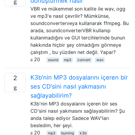
dönüştürmek nasıl
VBR ve mükemmel son kalite ile wav, ogg
ve mp3'e nasıl çevrilir? Mümkünse,
soundconverterveya kullanarak ffmpeg. Bu
arada, soundconverterVBR kullanıp
kullanmadığını ve GUI tercihlerinde bunun
hakkında hiçbir şey olmadığını görmeye
çalıştım , bu yüzden net değil. Yapar?
20
sound
mp3
convert
wav
K3b'nin MP3 dosyalarını içeren bir
2
ses CD'sini nasıl yakmasını
sağlayabilirim?
K3b'nin MP3 dosyalarını içeren bir ses
CD'sini nasıl yakmasını sağlayabilirim? Şu
anda talep ediyor Sadece WAV'ları
besledim, her şeyi.
20
mp3
burning
k3b