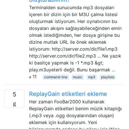
Terminalden sunucumda mp3 dosyaları
içeren bir dizin için bir M3U çalma listesi
oluşturmak istiyorum. Her oynatıcının bu
dosyaları akışını sağlayabileceğinden emin
olmak istediğimden, her dosya girişine bu
dizine mutlak URL ile önek eklemek
istiyorum: http://server.com/dir/file1.mp3
http://server.com/dir/file2.mp3 ... Ne yazık
ki basitçe yapmak ls -1 *.mp3 &gt;
play.m3uyeterli değil. Bunu başarmak …
11
command-line
music
mp3
playlists
ReplayGain etiketleri ekleme
5
Her zaman FooBar2000 kullanarak
ReplayGain etiketleri benim müzik kitaplığı
(.mp3 veya .ogg dosyalarından oluşan)
eklemek için kullanıyorum. Yeni