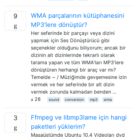
WMA parçalarının kütüphanesini
9
MP3'lere dönüştür?
Her seferinde bir parçayı veya dizini
yapmak için Ses Dönüştürücü gibi
seçenekler olduğunu biliyorum; ancak bir
dizinin alt dizinlerinde tekrarlı olarak
tarama yapan ve tüm WMA'ları MP3'lere
dönüştüren herhangi bir araç var mı?
Temelde ~ / Müziğimde gevşemesine izin
vermek ve her seferinde bir alt dizin
vermek zorunda kalmadan benden …
28
sound
conversion
mp3
wma
Ffmpeg ve libmp3lame için hangi
3
paketleri yüklerim?
Masaüstümde Ubuntu 10.4 Videoları dvd