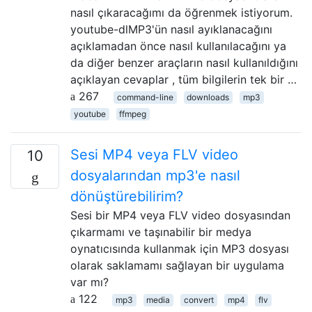
nasıl çıkaracağımı da öğrenmek istiyorum.
youtube-dlMP3'ün nasıl ayıklanacağını
açıklamadan önce nasıl kullanılacağını ya
da diğer benzer araçların nasıl kullanıldığını
açıklayan cevaplar , tüm bilgilerin tek bir …
267
command-line
downloads
mp3
youtube
ffmpeg
Sesi MP4 veya FLV video
10
dosyalarından mp3'e nasıl
dönüştürebilirim?
Sesi bir MP4 veya FLV video dosyasından
çıkarmamı ve taşınabilir bir medya
oynatıcısında kullanmak için MP3 dosyası
olarak saklamamı sağlayan bir uygulama
var mı?
122
mp3
media
convert
mp4
flv