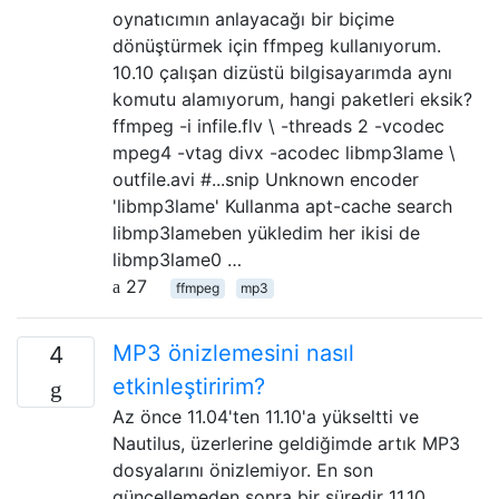
oynatıcımın anlayacağı bir biçime
dönüştürmek için ffmpeg kullanıyorum.
10.10 çalışan dizüstü bilgisayarımda aynı
komutu alamıyorum, hangi paketleri eksik?
ffmpeg -i infile.flv \ -threads 2 -vcodec
mpeg4 -vtag divx -acodec libmp3lame \
outfile.avi #...snip Unknown encoder
'libmp3lame' Kullanma apt-cache search
libmp3lameben yükledim her ikisi de
libmp3lame0 …
27
ffmpeg
mp3
MP3 önizlemesini nasıl
4
etkinleştiririm?
Az önce 11.04'ten 11.10'a yükseltti ve
Nautilus, üzerlerine geldiğimde artık MP3
dosyalarını önizlemiyor. En son
güncellemeden sonra bir süredir 11.10