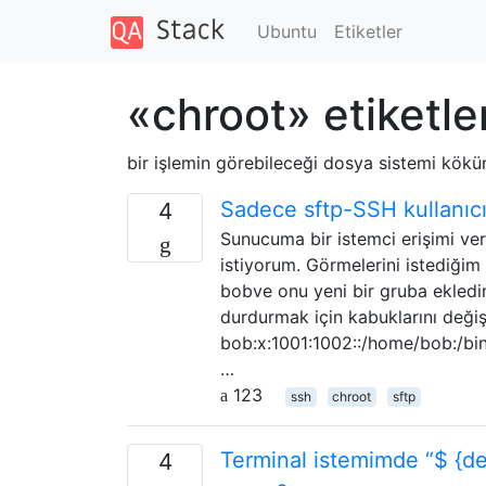
Ubuntu
Etiketler
«chroot» etiketle
bir işlemin görebileceği dosya sistemi kökü
Sadece sftp-SSH kullanıcıl
4
Sunucuma bir istemci erişimi verm
istiyorum. Görmelerini istediğim
bobve onu yeni bir gruba ekledim
durdurmak için kabuklarını değişt
bob:x:1001:1002::/home/bob:/bin/
…
123
ssh
chroot
sftp
Terminal istemimde “$ {de
4