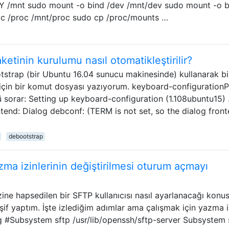
Y /mnt sudo mount -o bind /dev /mnt/dev sudo mount -o b
oc /proc /mnt/proc sudo cp /proc/mounts …
ketinin kurulumu nasıl otomatikleştirilir?
strap (bir Ubuntu 16.04 sunucu makinesinde) kullanarak bi
için bir komut dosyası yazıyorum. keyboard-configurationP
 sorar: Setting up keyboard-configuration (1.108ubuntu15) .
ntend: Dialog debconf: (TERM is not set, so the dialog front
debootstrap
zma izinlerinin değiştirilmesi oturum açmayı
zine hapsedilen bir SFTP kullanıcısı nasıl ayarlanacağı kon
if yaptım. İşte izlediğim adımlar ama çalışmak için yazma iz
 #Subsystem sftp /usr/lib/openssh/sftp-server Subsystem 