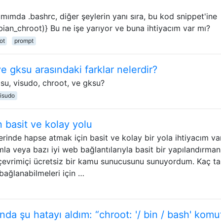
ımda .bashrc, diğer şeylerin yanı sıra, bu kod snippet'ine
ian_chroot)} Bu ne işe yarıyor ve buna ihtiyacım var mı?
ot
prompt
e gksu arasındaki farklar nelerdir?
 su, visudo, chroot, ve gksu?
isudo
n basit ve kolay yolu
nlerinde hapse atmak için basit ve kolay bir yola ihtiyacım var
ımla veya bazı iyi web bağlantılarıyla basit bir yapılandırman
çevrimiçi ücretsiz bir kamu sunucusunu sunuyordum. Kaç t
e bağlanabilmeleri için …
nda şu hatayı aldım: “chroot: '/ bin / bash' komu