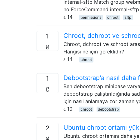
internal-sftp Match group web
no ForceCommand internal-sftp 
14
permissions
chroot
sftp
Chroot, dchroot ve schroo
1
Chroot, dchroot ve schroot arası
Hangisi ne için gereklidir?
14
chroot
Debootstrap'a nasıl daha 
1
Ben debootstrap minibase varyant
debootstrap çalıştırıldığında sa
için nasıl anlamaya zor zaman y
10
chroot
debootstrap
Ubuntu chroot ortamı yüks
2
Ubuntu chroot ortamını daha ye