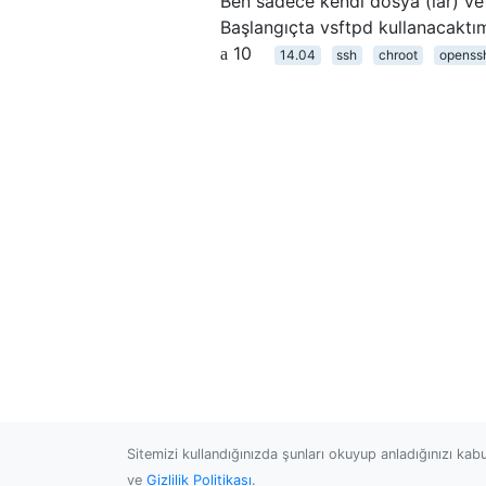
Ben sadece kendi dosya (lar) ve b
Başlangıçta vsftpd kullanacaktım
10
14.04
ssh
chroot
openss
Sitemizi kullandığınızda şunları okuyup anladığınızı kab
ve
Gizlilik Politikası
.