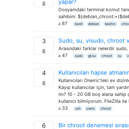
yapar?
Dosyamdaki terminal komut tanım
sahibim: ${debian_chroot:+($deb
87
bash
debian
bashrc
chro
Sudo, su, visudo, chroot v
3
Arasındaki farklar nelerdir sudo,
47
sudo
gksu
chroot
su
v
Kullanıcıları hapse atmanı
4
Kullanıcıları Oneiric'teki ev dizi
Kayıp kullanıcılar için, tam yard
mı? 10 - 20 GB boş alana sahip 
kullanıcı bilmiyorum. FileZilla il
33
ssh
users
chroot
Bir chroot denemesi sırası
6