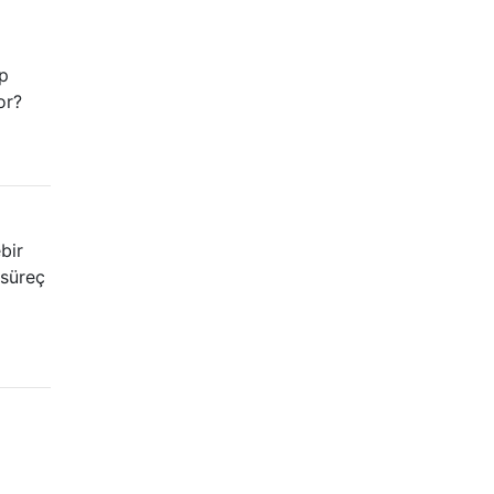
p
or?
bir
 süreç