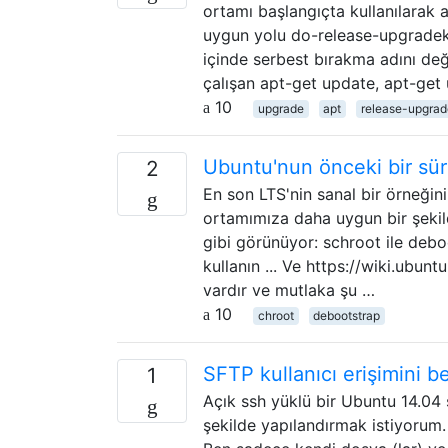
ortamı başlangıçta kullanılarak
uygun yolu do-release-upgradek
içinde serbest bırakma adını deği
çalışan apt-get update, apt-get
10
upgrade
apt
release-upgrad
Ubuntu'nun önceki bir sür
2
En son LTS'nin sanal bir örneğin
ortamımıza daha uygun bir şekil
gibi görünüyor: schroot ile debo
kullanın ... Ve https://wiki.ubu
vardır ve mutlaka şu …
10
chroot
debootstrap
SFTP kullanıcı erişimini bel
1
Açık ssh yüklü bir Ubuntu 14.04 
şekilde yapılandırmak istiyorum.