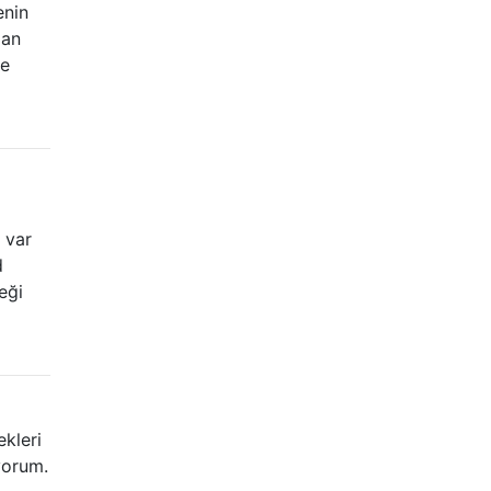
enin
ian
ve
 var
d
eği
ekleri
yorum.