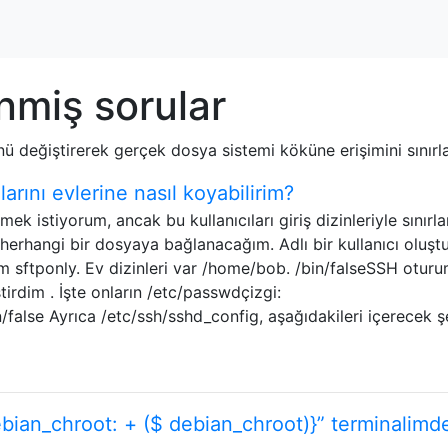
nmiş sorular
nü değiştirerek gerçek dosya sistemi köküne erişimini sınırl
arını evlerine nasıl koyabilirim?
ek istiyorum, ancak bu kullanıcıları giriş dizinleriyle sınır
 herhangi bir dosyaya bağlanacağım. Adlı bir kullanıcı oluş
 sftponly. Ev dizinleri var /home/bob. /bin/falseSSH oturum
irdim . İşte onların /etc/passwdçizgi:
false Ayrıca /etc/ssh/sshd_config, aşağıdakileri içerecek ş
bian_chroot: + ($ debian_chroot)}” terminalimd