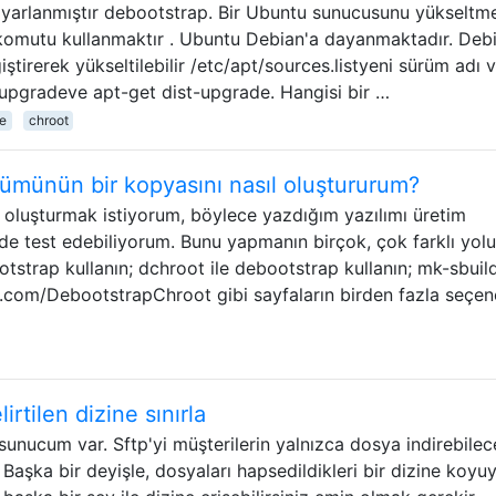
 ayarlanmıştır debootstrap. Bir Ubuntu sunucusunu yükseltm
omutu kullanmaktır . Ubuntu Debian'a dayanmaktadır. Deb
ştirerek yükseltilebilir /etc/apt/sources.listyeni sürüm adı 
 upgradeve apt-get dist-upgrade. Hangisi bir …
e
chroot
ümünün bir kopyasını nasıl oluştururum?
i oluşturmak istiyorum, böylece yazdığım yazılımı üretim
de test edebiliyorum. Bunu yapmanın birçok, çok farklı yolu
otstrap kullanın; dchroot ile debootstrap kullanın; mk-sbuil
ntu.com/DebootstrapChroot gibi sayfaların birden fazla seçen
irtilen dizine sınırla
sunucum var. Sftp'yi müşterilerin yalnızca dosya indirebilec
 Başka bir deyişle, dosyaları hapsedildikleri bir dizine koyu