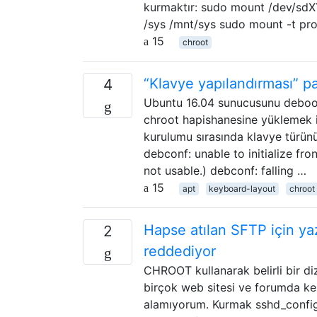
kurmaktır: sudo mount /dev/sdX
/sys /mnt/sys sudo mount -t pr
15
chroot
“Klavye yapılandırması” pa
4
Ubuntu 16.04 sunucusunu deboot
chroot hapishanesine yüklemek 
kurulumu sırasında klavye türünü
debconf: unable to initialize fro
not usable.) debconf: falling …
15
apt
keyboard-layout
chroot
Hapse atılan SFTP için ya
2
reddediyor
CHROOT kullanarak belirli bir di
birçok web sitesi ve forumda keş
alamıyorum. Kurmak sshd_config