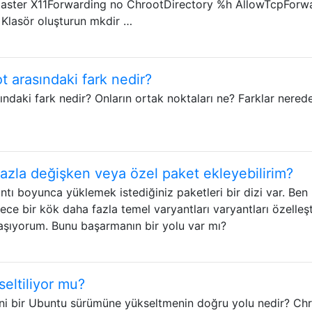
master X11Forwarding no ChrootDirectory %h AllowTcpForw
Klasör oluşturun mkdir …
t arasındaki fark nedir?
ndaki fark nedir? Onların ortak noktaları ne? Farklar nered
fazla değişken veya özel paket ekleyebilirim?
ı boyunca yüklemek istediğiniz paketleri bir dizi var. Ben
dece bir kök daha fazla temel varyantları varyantları özelleş
aşıyorum. Bunu başarmanın bir yolu var mı?
eltiliyor mu?
ni bir Ubuntu sürümüne yükseltmenin doğru yolu nedir? Ch