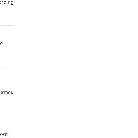
arding
e?
tirmek
root