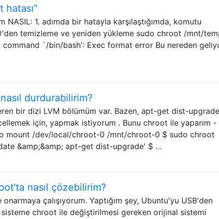
t hatası”
dim NASIL: 1. adımda bir hatayla karşılaştığımda, komutu
CD'den temizleme ve yeniden yükleme sudo chroot /mnt/tem
un command `/bin/bash': Exec format error Bu nereden geliy
 nasıl durdurabilirim?
çeren bir dizi LVM bölümüm var. Bazen, apt-get dist-upgrade
ellemek için, yapmak istiyorum . Bunu chroot ile yaparım -
sudo mount /dev/local/chroot-0 /mnt/chroot-0 $ sudo chroot
pdate &amp;&amp; apt-get dist-upgrade' $ …
oot'ta nasıl çözebilirim?
ile onarmaya çalışıyorum. Yaptığım şey, Ubuntu'yu USB'den
isteme chroot ile değiştirilmesi gereken orijinal sistemi