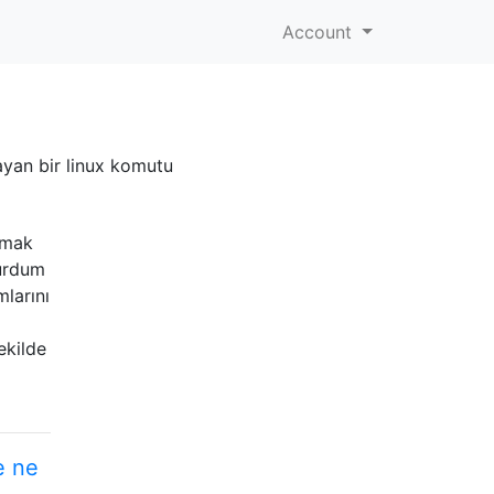
Account
ayan bir linux komutu
lamak
turdum
larını
ekilde
e ne