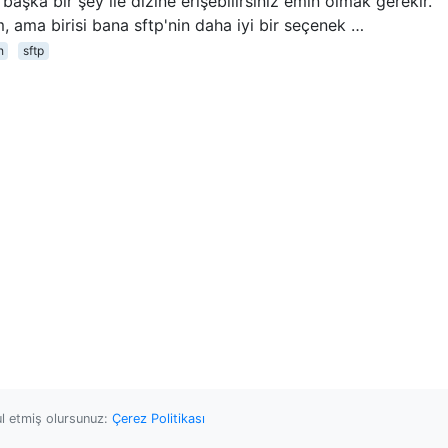
aşka bir şey ile dizine erişebilirsiniz emin olmak gerekir.
, ama birisi bana sftp'nin daha iyi bir seçenek …
h
sftp
ul etmiş olursunuz:
Çerez Politikası