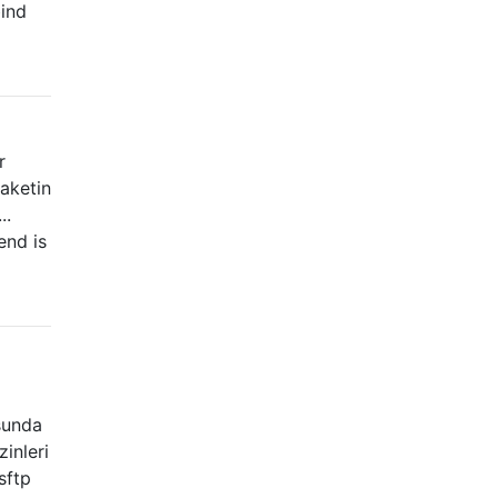
ind
r
aketin
..
end is
usunda
inleri
sftp