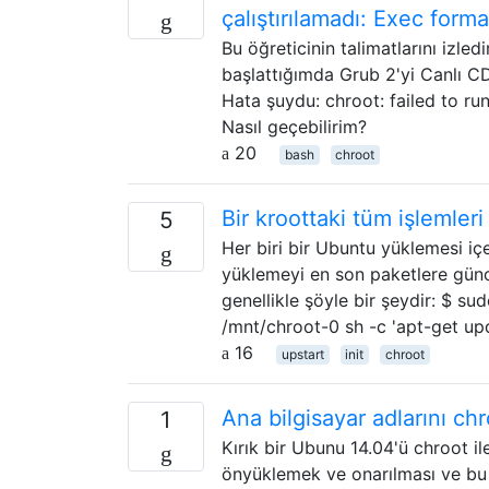
çalıştırılamadı: Exec forma
Bu öğreticinin talimatlarını izle
başlattığımda Grub 2'yi Canlı 
Hata şuydu: chroot: failed to r
Nasıl geçebilirim?
20
bash
chroot
Bir kroottaki tüm işlemleri
5
Her biri bir Ubuntu yüklemesi i
yüklemeyi en son paketlere günc
genellikle şöyle bir şeydir: $ 
/mnt/chroot-0 sh -c 'apt-get u
16
upstart
init
chroot
Ana bilgisayar adlarını chr
1
Kırık bir Ubunu 14.04'ü chroot 
önyüklemek ve onarılması ve bu s