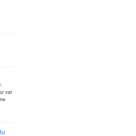
.
ız var
ane
tu