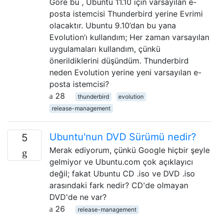
Göre bu , Ubuntu 11.10 için varsayılan e-
posta istemcisi Thunderbird yerine Evrimi
olacaktır. Ubuntu 9.10’dan bu yana
Evolution’ı kullandım; Her zaman varsayılan
uygulamaları kullandım, çünkü
önerildiklerini düşündüm. Thunderbird
neden Evolution yerine yeni varsayılan e-
posta istemcisi?
28
thunderbird
evolution
release-management
Ubuntu'nun DVD Sürümü nedir?
5
Merak ediyorum, çünkü Google hiçbir şeyle
gelmiyor ve Ubuntu.com çok açıklayıcı
değil; fakat Ubuntu CD .iso ve DVD .iso
arasındaki fark nedir? CD'de olmayan
DVD'de ne var?
26
release-management