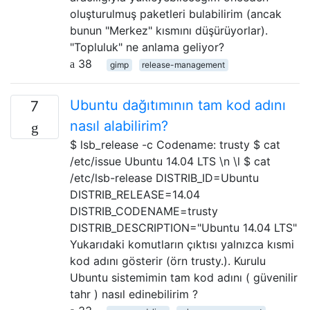
oluşturulmuş paketleri bulabilirim (ancak
bunun "Merkez" kısmını düşürüyorlar).
"Topluluk" ne anlama geliyor?
38
gimp
release-management
Ubuntu dağıtımının tam kod adını
7
nasıl alabilirim?
$ lsb_release -c Codename: trusty $ cat
/etc/issue Ubuntu 14.04 LTS \n \l $ cat
/etc/lsb-release DISTRIB_ID=Ubuntu
DISTRIB_RELEASE=14.04
DISTRIB_CODENAME=trusty
DISTRIB_DESCRIPTION="Ubuntu 14.04 LTS"
Yukarıdaki komutların çıktısı yalnızca kısmi
kod adını gösterir (örn trusty.). Kurulu
Ubuntu sistemimin tam kod adını ( güvenilir
tahr ) nasıl edinebilirim ?