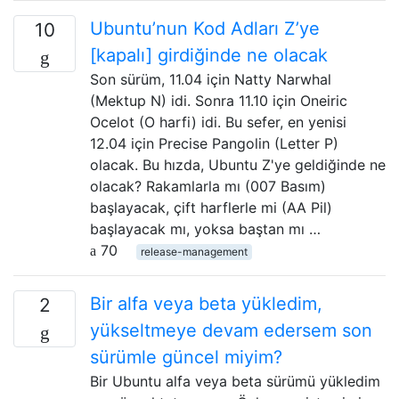
Ubuntu’nun Kod Adları Z’ye
10
[kapalı] girdiğinde ne olacak
Son sürüm, 11.04 için Natty Narwhal
(Mektup N) idi. Sonra 11.10 için Oneiric
Ocelot (O harfi) idi. Bu sefer, en yenisi
12.04 için Precise Pangolin (Letter P)
olacak. Bu hızda, Ubuntu Z'ye geldiğinde ne
olacak? Rakamlarla mı (007 Basım)
başlayacak, çift harflerle mi (AA Pil)
başlayacak mı, yoksa baştan mı …
70
release-management
Bir alfa veya beta yükledim,
2
yükseltmeye devam edersem son
sürümle güncel miyim?
Bir Ubuntu alfa veya beta sürümü yükledim