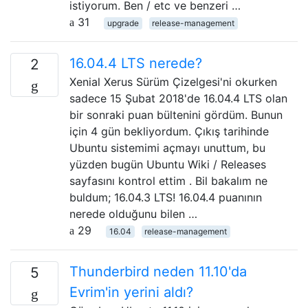
istiyorum. Ben / etc ve benzeri …
31
upgrade
release-management
16.04.4 LTS nerede?
2
Xenial Xerus Sürüm Çizelgesi'ni okurken
sadece 15 Şubat 2018'de 16.04.4 LTS olan
bir sonraki puan bültenini gördüm. Bunun
için 4 gün bekliyordum. Çıkış tarihinde
Ubuntu sistemimi açmayı unuttum, bu
yüzden bugün Ubuntu Wiki / Releases
sayfasını kontrol ettim . Bil bakalım ne
buldum; 16.04.3 LTS! 16.04.4 puanının
nerede olduğunu bilen …
29
16.04
release-management
Thunderbird neden 11.10'da
5
Evrim'in yerini aldı?