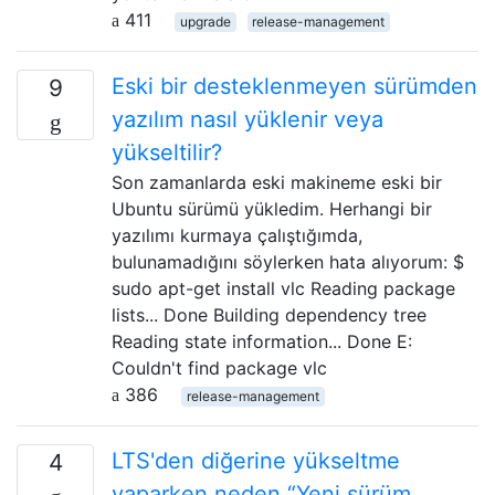
411
upgrade
release-management
Eski bir desteklenmeyen sürümden
9
yazılım nasıl yüklenir veya
yükseltilir?
Son zamanlarda eski makineme eski bir
Ubuntu sürümü yükledim. Herhangi bir
yazılımı kurmaya çalıştığımda,
bulunamadığını söylerken hata alıyorum: $
sudo apt-get install vlc Reading package
lists... Done Building dependency tree
Reading state information... Done E:
Couldn't find package vlc
386
release-management
LTS'den diğerine yükseltme
4
yaparken neden “Yeni sürüm