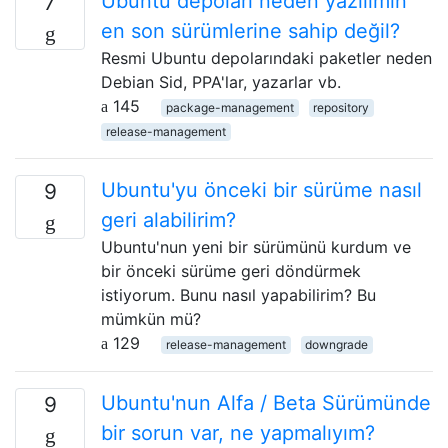
Ubuntu depoları neden yazılımın
7
en son sürümlerine sahip değil?
Resmi Ubuntu depolarındaki paketler neden
Debian Sid, PPA'lar, yazarlar vb.
145
package-management
repository
release-management
Ubuntu'yu önceki bir sürüme nasıl
9
geri alabilirim?
Ubuntu'nun yeni bir sürümünü kurdum ve
bir önceki sürüme geri döndürmek
istiyorum. Bunu nasıl yapabilirim? Bu
mümkün mü?
129
release-management
downgrade
Ubuntu'nun Alfa / Beta Sürümünde
9
bir sorun var, ne yapmalıyım?