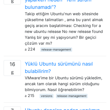
bulunamadı”?
Takip ettiğim Ubuntu'nun web sitesinde
yükseltme talimatları , ama bu yanıt almak
geçiş aracını başlatılması: Checking for a
new ubuntu release No new release found
Yanlış bir şey mi yapıyorum? Bir geçici
çözüm var mı?
224
release-management
Yüklü Ubuntu sürümünü nasıl
16
bulabilirim?
VMware'ime bir Ubuntu sürümü yükledim,
ancak tam olarak hangi sürüm olduğunu
bilmiyorum. Nasıl öğrenebilirim?
215
versions
release-management