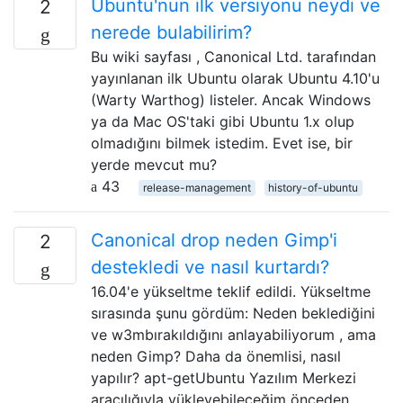
Ubuntu'nun ilk versiyonu neydi ve
2
nerede bulabilirim?
Bu wiki sayfası , Canonical Ltd. tarafından
yayınlanan ilk Ubuntu olarak Ubuntu 4.10'u
(Warty Warthog) listeler. Ancak Windows
ya da Mac OS'taki gibi Ubuntu 1.x olup
olmadığını bilmek istedim. Evet ise, bir
yerde mevcut mu?
43
release-management
history-of-ubuntu
Canonical drop neden Gimp'i
2
destekledi ve nasıl kurtardı?
16.04'e yükseltme teklif edildi. Yükseltme
sırasında şunu gördüm: Neden beklediğini
ve w3mbırakıldığını anlayabiliyorum , ama
neden Gimp? Daha da önemlisi, nasıl
yapılır? apt-getUbuntu Yazılım Merkezi
aracılığıyla yükleyebileceğim önceden