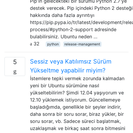
Pip'in gelecekteki bir sürümü Python 2.7'ye
destek verecek. Pip içindeki Python 2 desteği
hakkında daha fazla ayrıntıyı
https://pip.pypa.io/tr/latest/development/rele
process/#python-2-support adresinde
bulabilirsiniz. Ubuntu neden …
32
python
release-management
Sessiz veya Katılımsız Sürüm
5
Yükseltme yapabilir miyim?
İstemlere tepki vermek zorunda kalmadan
yeni bir Ubuntu sürümüne nasıl
yükseltebilirim? Şimdi 12.04 yaşıyorum ve
12.10 yüklemek istiyorum. Güncellemeye
başladığımda, genellikle bir şeyler indirir,
daha sonra bir soru sorar, biraz yükler, bir
soru sorar, vb. Sadece süreci başlatmak,
uzaklaşmak ve birkaç saat sonra bitmesini