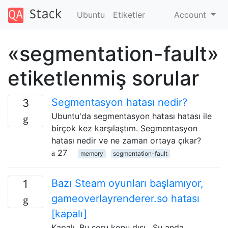
Ubuntu
Etiketler
Account
«segmentation-fault»
etiketlenmiş sorular
Segmentasyon hatası nedir?
3
Ubuntu'da segmentasyon hatası hatası ile
birçok kez karşılaştım. Segmentasyon
hatası nedir ve ne zaman ortaya çıkar?
27
memory
segmentation-fault
Bazı Steam oyunları başlamıyor,
1
gameoverlayrenderer.so hatası
[kapalı]
Kapalı. Bu soru konu dışı . Şu anda