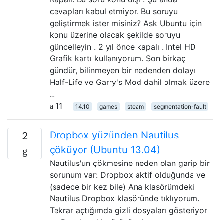
cevapları kabul etmiyor. Bu soruyu
geliştirmek ister misiniz? Ask Ubuntu için
konu üzerine olacak şekilde soruyu
güncelleyin . 2 yıl önce kapalı . Intel HD
Grafik kartı kullanıyorum. Son birkaç
gündür, bilinmeyen bir nedenden dolayı
Half-Life ve Garry's Mod dahil olmak üzere
…
11
14.10
games
steam
segmentation-fault
Dropbox yüzünden Nautilus
2
çöküyor (Ubuntu 13.04)
Nautilus'un çökmesine neden olan garip bir
sorunum var: Dropbox aktif olduğunda ve
(sadece bir kez bile) Ana klasörümdeki
Nautilus Dropbox klasöründe tıklıyorum.
Tekrar açtığımda gizli dosyaları gösteriyor