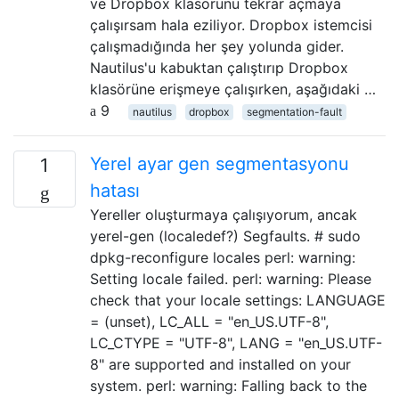
ve Dropbox klasörünü tekrar açmaya
çalışırsam hala eziliyor. Dropbox istemcisi
çalışmadığında her şey yolunda gider.
Nautilus'u kabuktan çalıştırıp Dropbox
klasörüne erişmeye çalışırken, aşağıdaki …
9
nautilus
dropbox
segmentation-fault
Yerel ayar gen segmentasyonu
1
hatası
Yereller oluşturmaya çalışıyorum, ancak
yerel-gen (localedef?) Segfaults. # sudo
dpkg-reconfigure locales perl: warning:
Setting locale failed. perl: warning: Please
check that your locale settings: LANGUAGE
= (unset), LC_ALL = "en_US.UTF-8",
LC_CTYPE = "UTF-8", LANG = "en_US.UTF-
8" are supported and installed on your
system. perl: warning: Falling back to the