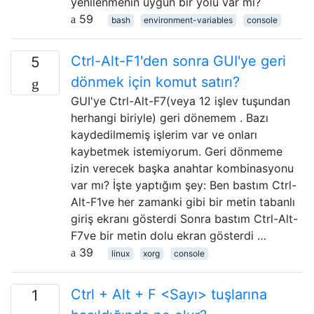
yenilenmenin uygun bir yolu var mı?
59
bash
environment-variables
console
Ctrl-Alt-F1'den sonra GUI'ye geri
5
dönmek için komut satırı?
GUI'ye Ctrl-Alt-F7(veya 12 işlev tuşundan
herhangi biriyle) geri dönemem . Bazı
kaydedilmemiş işlerim var ve onları
kaybetmek istemiyorum. Geri dönmeme
izin verecek başka anahtar kombinasyonu
var mı? İşte yaptığım şey: Ben bastım Ctrl-
Alt-F1ve her zamanki gibi bir metin tabanlı
giriş ekranı gösterdi Sonra bastım Ctrl-Alt-
F7ve bir metin dolu ekran gösterdi …
39
linux
xorg
console
Ctrl + Alt + F <Sayı> tuşlarına
1