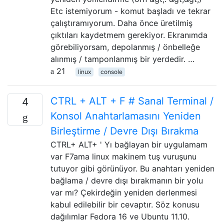
Etc istemiyorum - komut başladı ve tekrar
çalıştıramıyorum. Daha önce üretilmiş
çıktıları kaydetmem gerekiyor. Ekranımda
görebiliyorsam, depolanmış / önbelleğe
alınmış / tamponlanmış bir yerdedir. …
21
linux
console
CTRL + ALT + F # Sanal Terminal /
4
Konsol Anahtarlamasını Yeniden
Birleştirme / Devre Dışı Bırakma
CTRL+ ALT+ ' Yı bağlayan bir uygulamam
var F7ama linux makinem tuş vuruşunu
tutuyor gibi görünüyor. Bu anahtarı yeniden
bağlama / devre dışı bırakmanın bir yolu
var mı? Çekirdeğin yeniden derlenmesi
kabul edilebilir bir cevaptır. Söz konusu
dağılımlar Fedora 16 ve Ubuntu 11.10.