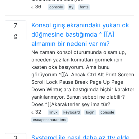
36
console
tty
fonts
Konsol giriş ekranındaki yukarı ok
7
düğmesine bastığımda ^ [[A]
almamın bir nedeni var mı?
Ne zaman konsol oturumunda olsam up,
önceden yazılan komutları görmek için
kasten oka basıyorum. Ama bunu
görüyorum ^[[A. Ancak Ctrl Alt Print Screen
Scroll Lock Pause Break Page Up Page
Down Wintuşlara bastığımda hiçbir karakter
yankılanmıyor. Bunun sebebi ne olabilir?
Does ^[[Akarakterler şey ima tür?
32
linux
keyboard
login
console
escape-characters
Systemd ile nasıl daha az tty elde
3