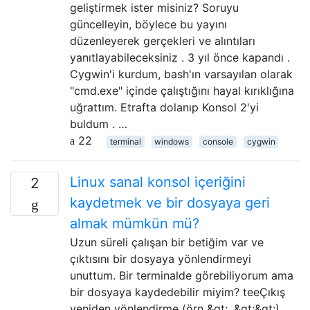
geliştirmek ister misiniz? Soruyu
güncelleyin, böylece bu yayını
düzenleyerek gerçekleri ve alıntıları
yanıtlayabileceksiniz . 3 yıl önce kapandı .
Cygwin'i kurdum, bash'ın varsayılan olarak
"cmd.exe" içinde çalıştığını hayal kırıklığına
uğrattım. Etrafta dolanıp Konsol 2'yi
buldum . …
22
terminal
windows
console
cygwin
Linux sanal konsol içeriğini
2
kaydetmek ve bir dosyaya geri
almak mümkün mü?
Uzun süreli çalışan bir betiğim var ve
çıktısını bir dosyaya yönlendirmeyi
unuttum. Bir terminalde görebiliyorum ama
bir dosyaya kaydedebilir miyim? teeÇıkış
yeniden yönlendirme (örn &gt;. &gt;&gt;)