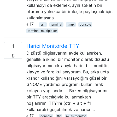
kullanıcıyı da eklemek, aynı soketin bir
oturumu yalnızca bir imleçle paylaşmak için
kullanılmasına …
17
ssh
terminal
tmux
console
terminal-multiplexer
Harici Monitörde TTY
1
Dizüstü bilgisayarımı evde kullanırken,
genellikle ikinci bir monitör olarak dizüstü
bilgisayarımın ekranıyla harici bir monitör,
klavye ve fare kullanıyorum. Bu, arka uçta
xrandr kullandığını varsaydığım güzel bir
GNOME yardımcı programı kullanılarak
kolayca yapılandırılır. Bazen bilgisayarımı
bir TTY aracılığıyla kullanmaktan
hoşlanırım. TTY1'e (ctrl + alt + f1
kullanarak) geçebilmek ve harici …
17
console
tty
multi-monitor