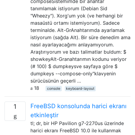
composeSistemimde bir anahtar
tanımlamak istiyorum (Debian Sid
"Wheezy"). Xorg'um yok (ve herhangi bir
masaüstü ortamı istemiyorum). Sadece
terminalde. Alt-GrAnahtarımda ayarlamak
istiyorum (sağda Alt). Bir süre denedim ama
nasıl ayarlayacağımı anlayamıyorum.
Araştırıyorum ve bazı talimatlar buldum: $
showkeyAlt-Granahtarımın kodunu veriyor
(# 100) $ dumpkeysve sayfaya göre $
dumpkeys --compose-only"klavyenin
sürücüsünün geçerli …
18
console
keyboard-layout
FreeBSD konsolunda harici ekranı
1
etkinleştir
tl; dr, bir HP Pavilion g7-2270us üzerinde
harici ekranı FreeBSD 10.0 ile kullanmak