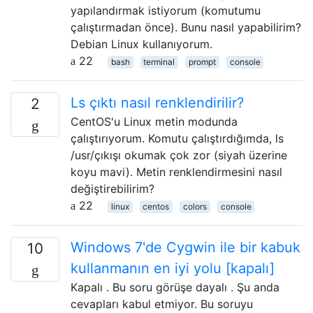
yapılandırmak istiyorum (komutumu
çalıştırmadan önce). Bunu nasıl yapabilirim?
Debian Linux kullanıyorum.
22
bash
terminal
prompt
console
Ls çıktı nasıl renklendirilir?
2
CentOS'u Linux metin modunda
çalıştırıyorum. Komutu çalıştırdığımda, ls
/usr/çıkışı okumak çok zor (siyah üzerine
koyu mavi). Metin renklendirmesini nasıl
değiştirebilirim?
22
linux
centos
colors
console
Windows 7'de Cygwin ile bir kabuk
10
kullanmanın en iyi yolu [kapalı]
Kapalı . Bu soru görüşe dayalı . Şu anda
cevapları kabul etmiyor. Bu soruyu