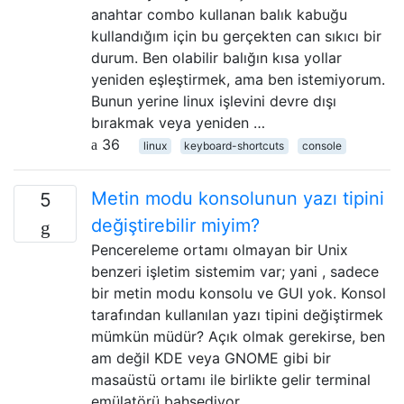
anahtar combo kullanan balık kabuğu
kullandığım için bu gerçekten can sıkıcı bir
durum. Ben olabilir balığın kısa yollar
yeniden eşleştirmek, ama ben istemiyorum.
Bunun yerine linux işlevini devre dışı
bırakmak veya yeniden …
36
linux
keyboard-shortcuts
console
Metin modu konsolunun yazı tipini
5
değiştirebilir miyim?
Pencereleme ortamı olmayan bir Unix
benzeri işletim sistemim var; yani , sadece
bir metin modu konsolu ve GUI yok. Konsol
tarafından kullanılan yazı tipini değiştirmek
mümkün müdür? Açık olmak gerekirse, ben
am değil KDE veya GNOME gibi bir
masaüstü ortamı ile birlikte gelir terminal
emülatörü bahsediyor.