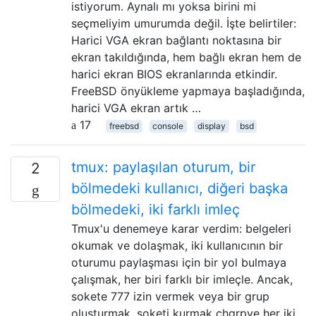
istiyorum. Aynalı mı yoksa birini mi
seçmeliyim umurumda değil. İşte belirtiler:
Harici VGA ekran bağlantı noktasına bir
ekran takıldığında, hem bağlı ekran hem de
harici ekran BIOS ekranlarında etkindir.
FreeBSD önyükleme yapmaya başladığında,
harici VGA ekran artık …
17
freebsd
console
display
bsd
tmux: paylaşılan oturum, bir
2
bölmedeki kullanıcı, diğeri başka
bölmedeki, iki farklı imleç
Tmux'u denemeye karar verdim: belgeleri
okumak ve dolaşmak, iki kullanıcının bir
oturumu paylaşması için bir yol bulmaya
çalışmak, her biri farklı bir imleçle. Ancak,
sokete 777 izin vermek veya bir grup
oluşturmak, soketi kurmak chgrpve her iki