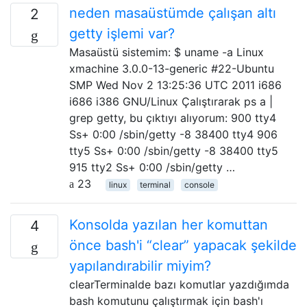
neden masaüstümde çalışan altı
2
getty işlemi var?
Masaüstü sistemim: $ uname -a Linux
xmachine 3.0.0-13-generic #22-Ubuntu
SMP Wed Nov 2 13:25:36 UTC 2011 i686
i686 i386 GNU/Linux Çalıştırarak ps a |
grep getty, bu çıktıyı alıyorum: 900 tty4
Ss+ 0:00 /sbin/getty -8 38400 tty4 906
tty5 Ss+ 0:00 /sbin/getty -8 38400 tty5
915 tty2 Ss+ 0:00 /sbin/getty …
23
linux
terminal
console
Konsolda yazılan her komuttan
4
önce bash'i “clear” yapacak şekilde
yapılandırabilir miyim?
clearTerminalde bazı komutlar yazdığımda
bash komutunu çalıştırmak için bash'ı