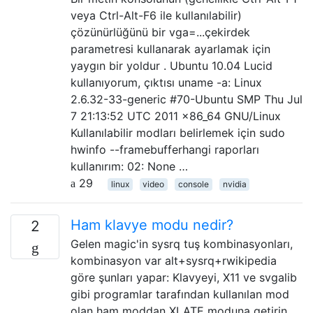
veya Ctrl-Alt-F6 ile kullanılabilir)
çözünürlüğünü bir vga=...çekirdek
parametresi kullanarak ayarlamak için
yaygın bir yoldur . Ubuntu 10.04 Lucid
kullanıyorum, çıktısı uname -a: Linux
2.6.32-33-generic #70-Ubuntu SMP Thu Jul
7 21:13:52 UTC 2011 x86_64 GNU/Linux
Kullanılabilir modları belirlemek için sudo
hwinfo --framebufferhangi raporları
kullanırım: 02: None …
29
linux
video
console
nvidia
Ham klavye modu nedir?
2
Gelen magic'in sysrq tuş kombinasyonları,
kombinasyon var alt+sysrq+rwikipedia
göre şunları yapar: Klavyeyi, X11 ve svgalib
gibi programlar tarafından kullanılan mod
olan ham moddan XLATE moduna getirin