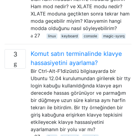
Ham mod nedir? ve XLATE modu nedir?
XLATE moduna geçtikten sonra tekrar ham
moda geçebilir miyim? Klavyemin hangi
modda olduğunu nasıl söyleyebilirim?
27
linux
keyboard
console
magic-sysrq
Komut satırı terminalinde klavye
3
hassasiyetini ayarlama?
Bir Ctrl-Alt-F1dizüstü bilgisayarda bir
Ubuntu 12.04 kurulumundan girilerek bir tty
login kabuğu kullanıldığında klavye aşırı
derecede hassas görünüyor ve parmağım
bir düğmeye uzun süre kalırsa aynı harfin
tekrarı ile bitirdim. Bir tty örneğinden bir
giriş kabuğuna erişirken klavye tepkisini
etkileyecek klavye hassasiyetini
ayarlamanın bir yolu var mı?