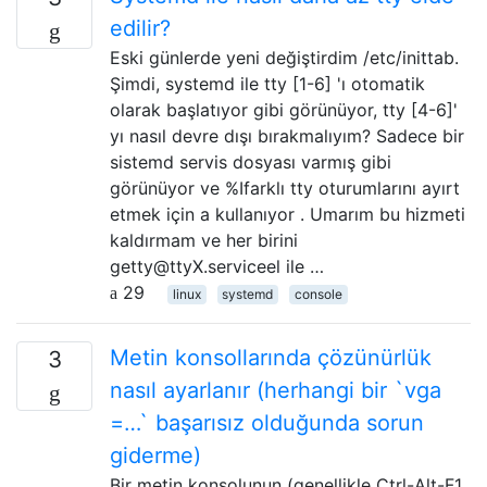
edilir?
Eski günlerde yeni değiştirdim /etc/inittab.
Şimdi, systemd ile tty [1-6] 'ı otomatik
olarak başlatıyor gibi görünüyor, tty [4-6]'
yı nasıl devre dışı bırakmalıyım? Sadece bir
sistemd servis dosyası varmış gibi
görünüyor ve %Ifarklı tty oturumlarını ayırt
etmek için a kullanıyor . Umarım bu hizmeti
kaldırmam ve her birini
getty@ttyX.serviceel ile …
29
linux
systemd
console
Metin konsollarında çözünürlük
3
nasıl ayarlanır (herhangi bir `vga
=…` başarısız olduğunda sorun
giderme)
Bir metin konsolunun (genellikle Ctrl-Alt-F1