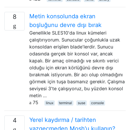
Metin konsolunda ekran
8
boşluğunu devre dışı bırak
Genellikle SLES10'da linux kümeleri
çalıştırıyorum. Sunucular çoğunlukla uzak
konsoldan erişilen blade'lerdir. Sunucu
odasında gerçek bir konsol var, ancak
kapalı. Bir amaç olmadığı ve sıkıntı verici
olduğu için ekran körlüğünü devre dışı
bırakmak istiyorum. Bir acı olup olmadığını
görmek için tuşa basmanız gerekir. Çalışma
seviyesi 3'te çalışıyoruz, bu yüzden konsol
metin …
75
linux
terminal
suse
console
Yerel kaydırma / tarihten
4
vazgeçmeden Mosh'u kullanın?