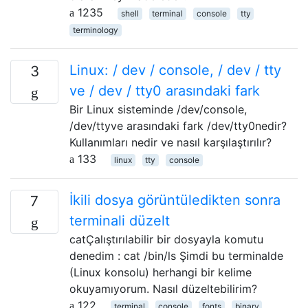
1235
shell
terminal
console
tty
terminology
Linux: / dev / console, / dev / tty
3
ve / dev / tty0 arasındaki fark
Bir Linux sisteminde /dev/console,
/dev/ttyve arasındaki fark /dev/tty0nedir?
Kullanımları nedir ve nasıl karşılaştırılır?
133
linux
tty
console
İkili dosya görüntüledikten sonra
7
terminali düzelt
catÇalıştırılabilir bir dosyayla komutu
denedim : cat /bin/ls Şimdi bu terminalde
(Linux konsolu) herhangi bir kelime
okuyamıyorum. Nasıl düzeltebilirim?
122
terminal
console
fonts
binary