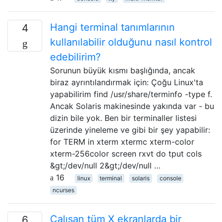
Hangi terminal tanımlarının
4
kullanılabilir olduğunu nasıl kontrol
edebilirim?
Sorunun büyük kısmı başlığında, ancak
biraz ayrıntılandırmak için: Çoğu Linux'ta
yapabilirim find /usr/share/terminfo -type f.
Ancak Solaris makinesinde yakında var - bu
dizin bile yok. Ben bir terminaller listesi
üzerinde yineleme ve gibi bir şey yapabilir:
for TERM in xterm xtermc xterm-color
xterm-256color screen rxvt do tput cols
&gt;/dev/null 2&gt;/dev/null …
16
linux
terminal
solaris
console
ncurses
Çalışan tüm X ekranlarda bir
6