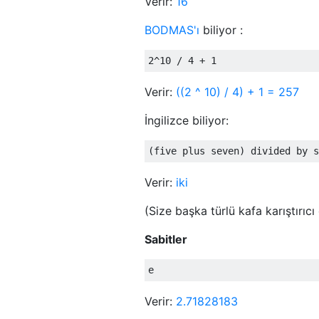
Verir:
16
BODMAS'ı
biliyor :
Verir:
((2 ^ 10) / 4) + 1 = 257
İngilizce biliyor:
Verir:
iki
(Size başka türlü kafa karıştırıc
Sabitler
Verir:
2.71828183