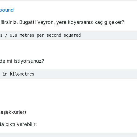
 pound
lirsiniz. Bugatti Veyron, yere koyarsanız kaç g çeker?
imde mi istiyorsunuz?
teşekkürler)
 çıktı verebilir: