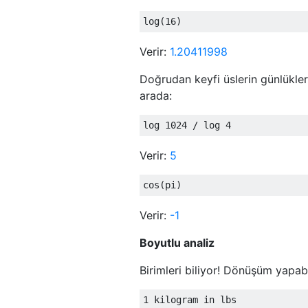
Verir:
1.20411998
Doğrudan keyfi üslerin günlükle
arada:
Verir:
5
Verir:
-1
Boyutlu analiz
Birimleri biliyor! Dönüşüm yapabi