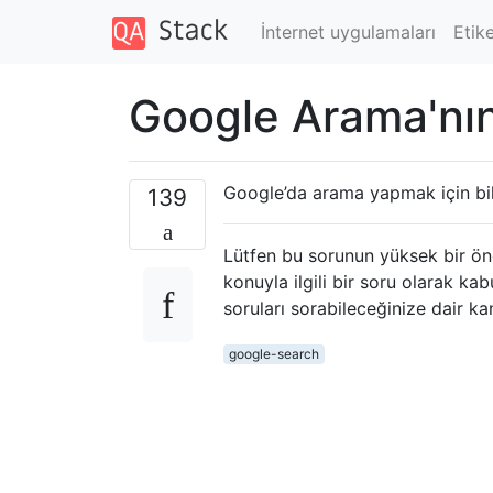
İnternet uygulamaları
Etike
Google Arama'nın g
Google’da arama yapmak için bili
139
Lütfen bu sorunun yüksek bir öne
konuyla ilgili bir soru olarak k
soruları sorabileceğinize dair ka
google-search