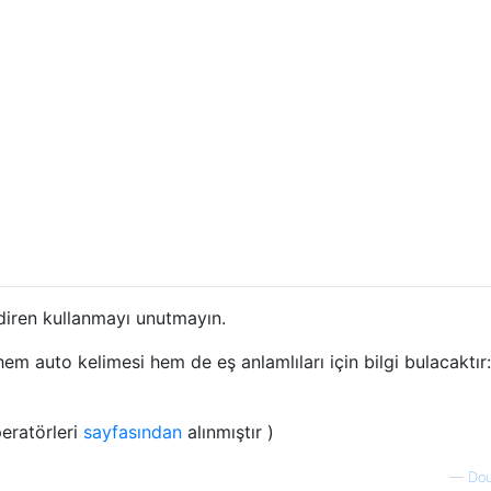
diren kullanmayı unutmayın.
hem auto kelimesi hem de eş anlamlıları için bilgi bulacaktır:
eratörleri
sayfasından
alınmıştır )
—
Dou