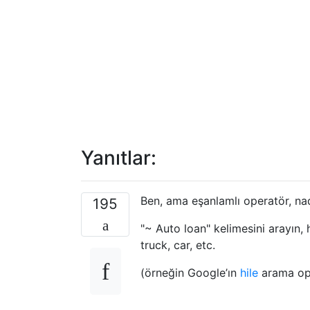
Yanıtlar:
Ben, ama eşanlamlı operatör, na
195
"~ Auto loan" kelimesini arayın, 
truck, car, etc.
(örneğin Google’ın
hile
arama op