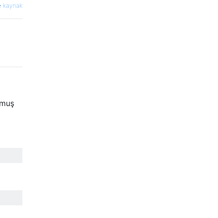
kaynak
nmuş