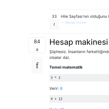
33
Hile Sayfası'nın olduğunu
—
George Stocker
Hesap makinesi
84
Şüphesiz. İnsanların farkettiğin
olsalar da).
Temel matematik
Verir:
6