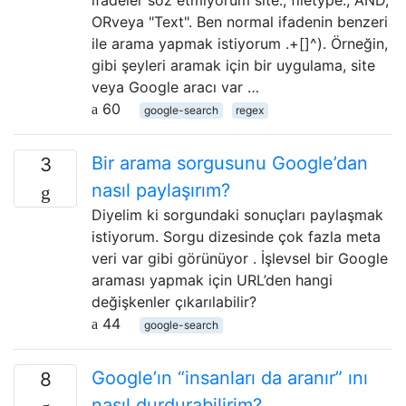
ifadeler söz etmiyorum site:, filetype:, AND,
ORveya "Text". Ben normal ifadenin benzeri
ile arama yapmak istiyorum .+[]^). Örneğin,
gibi şeyleri aramak için bir uygulama, site
veya Google aracı var …
60
google-search
regex
Bir arama sorgusunu Google’dan
3
nasıl paylaşırım?
Diyelim ki sorgundaki sonuçları paylaşmak
istiyorum. Sorgu dizesinde çok fazla meta
veri var gibi görünüyor . İşlevsel bir Google
araması yapmak için URL’den hangi
değişkenler çıkarılabilir?
44
google-search
Google’ın “insanları da aranır” ını
8
nasıl durdurabilirim?