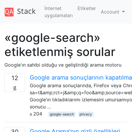
İnternet
Etiketler
Account
uygulamaları
«google-search»
etiketlenmiş sorular
Google'ın sahibi olduğu ve geliştirdiği arama motoru
Google arama sonuçlarının kapatılma
12
Google arama sonuçlarında, Firefox veya Chr
sa=t&amp;rct=j&amp;q=foo&amp;source=w
Google’ın tıkladıklarımı izlemesini umursamıyo
sonucu …
204
google-search
privacy
Google Arama'nın gizli özellikleri
30