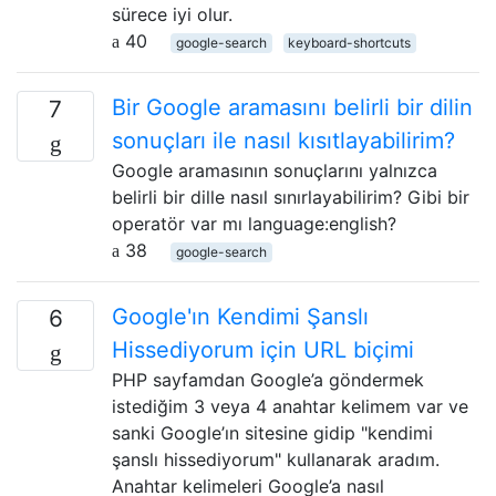
sürece iyi olur.
40
google-search
keyboard-shortcuts
Bir Google aramasını belirli bir dilin
7
sonuçları ile nasıl kısıtlayabilirim?
Google aramasının sonuçlarını yalnızca
belirli bir dille nasıl sınırlayabilirim? Gibi bir
operatör var mı language:english?
38
google-search
Google'ın Kendimi Şanslı
6
Hissediyorum için URL biçimi
PHP sayfamdan Google’a göndermek
istediğim 3 veya 4 anahtar kelimem var ve
sanki Google’ın sitesine gidip "kendimi
şanslı hissediyorum" kullanarak aradım.
Anahtar kelimeleri Google’a nasıl