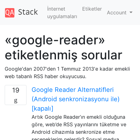
İnternet
Etiketler
Account
uygulamaları
«google-reader»
etiketlenmiş sorular
Google'dan 2007'den 1 Temmuz 2013'e kadar emekli
web tabanlı RSS haber okuyucusu.
Google Reader Alternatifleri
19
(Android senkronizasyonu ile)
[kapalı]
Artık Google Reader’ın emekli olduğuna
göre, web’de RSS yayınlarını tüketme ve
Android cihazımla senkronize etme
seçeneklerim nelerdir? Sosyal medya