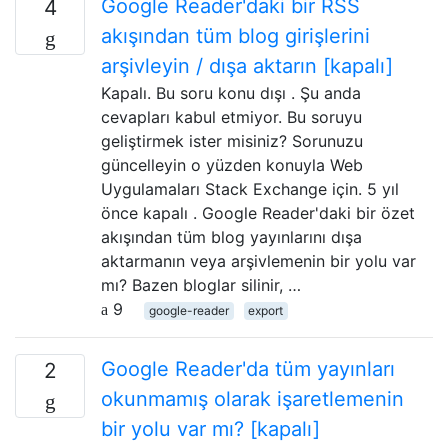
Google Reader'daki bir RSS
4
akışından tüm blog girişlerini
arşivleyin / dışa aktarın [kapalı]
Kapalı. Bu soru konu dışı . Şu anda
cevapları kabul etmiyor. Bu soruyu
geliştirmek ister misiniz? Sorunuzu
güncelleyin o yüzden konuyla Web
Uygulamaları Stack Exchange için. 5 yıl
önce kapalı . Google Reader'daki bir özet
akışından tüm blog yayınlarını dışa
aktarmanın veya arşivlemenin bir yolu var
mı? Bazen bloglar silinir, …
9
google-reader
export
Google Reader'da tüm yayınları
2
okunmamış olarak işaretlemenin
bir yolu var mı? [kapalı]