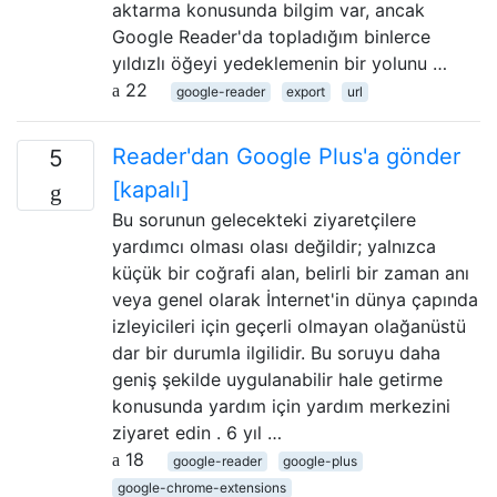
aktarma konusunda bilgim var, ancak
Google Reader'da topladığım binlerce
yıldızlı öğeyi yedeklemenin bir yolunu …
22
google-reader
export
url
Reader'dan Google Plus'a gönder
5
[kapalı]
Bu sorunun gelecekteki ziyaretçilere
yardımcı olması olası değildir; yalnızca
küçük bir coğrafi alan, belirli bir zaman anı
veya genel olarak İnternet'in dünya çapında
izleyicileri için geçerli olmayan olağanüstü
dar bir durumla ilgilidir. Bu soruyu daha
geniş şekilde uygulanabilir hale getirme
konusunda yardım için yardım merkezini
ziyaret edin . 6 yıl …
18
google-reader
google-plus
google-chrome-extensions