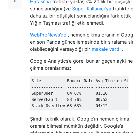
Hatası'na
trafikte yaklaşık% 20'lik bir düşüşle
sonuçlandığını (ve
Süper Kullanıcı'ya
trafikte 
daha az bir düşüşle) sonuçlandığını fark ettik 
Yığın Taşması trafiği etkilenmedi.
WebProNews’de
, hemen çıkma oranının Googl
en son Panda güncellemesinde bir sıralama si
olabileceğini varsaydığı bir
makale vardı
.
Google Analytics’e göre, bunlar geçen ayki h
çıkma oranlarımız:
Site           Bounce Rate Avg Time on Site
-------------  ----------- ----------------
SuperUser      84.67%      01:16

ServerFault    83.76%      00:53

Şimdi, teknik olarak, Google’ın hemen çıkma
oranını bilmesi mümkün değildir. Google’a