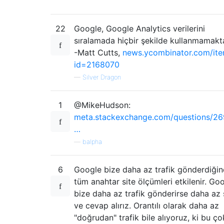
22
Google, Google Analytics verilerini
sıralamada hiçbir şekilde kullanmamakta
-Matt Cutts,
news.ycombinator.com/it
id=2168070
—
Silver Dragon
1
@MikeHudson:
meta.stackexchange.com/questions/26
…
—
balpha
6
Google bize daha az trafik gönderdiğin
tüm anahtar site ölçümleri etkilenir. Go
bize daha az trafik gönderirse daha az
ve cevap alırız. Orantılı olarak daha az
"doğrudan" trafik bile alıyoruz, ki bu ço