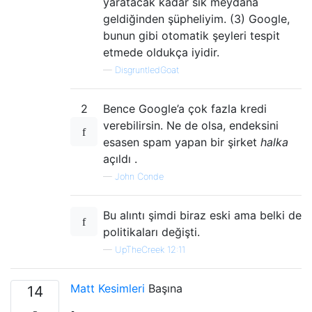
yaratacak kadar sık ​​meydana
geldiğinden şüpheliyim. (3) Google,
bunun gibi otomatik şeyleri tespit
etmede oldukça iyidir.
—
DisgruntledGoat
2
Bence Google’a çok fazla kredi
verebilirsin. Ne de olsa, endeksini
esasen spam yapan bir şirket
halka
açıldı .
—
John Conde
Bu alıntı şimdi biraz eski ama belki de
politikaları değişti.
—
UpTheCreek 12:11
Matt Kesimleri
Başına
14