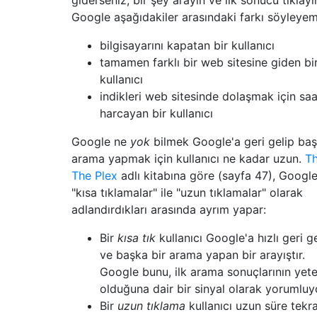
giderseniz, bir şey arayın ve ilk sonucu tıklayı
Google aşağıdakiler arasındaki farkı söyleye
bilgisayarını kapatan bir kullanıcı
tamamen farklı bir web sitesine giden bi
kullanıcı
indikleri web sitesinde dolaşmak için saa
harcayan bir kullanıcı
Google ne
yok
bilmek Google'a geri gelip ba
arama yapmak için kullanıcı ne kadar uzun.
T
The Plex
adlı kitabına göre (sayfa 47), Googl
"kısa tıklamalar" ile "uzun tıklamalar" olarak
adlandırdıkları arasında ayrım yapar:
Bir
kısa tık
kullanıcı Google'a hızlı geri ge
ve başka bir arama yapan bir arayıştır.
Google bunu, ilk arama sonuçlarının yete
olduğuna dair bir sinyal olarak yorumluy
Bir
uzun tıklama
kullanıcı uzun süre tekr