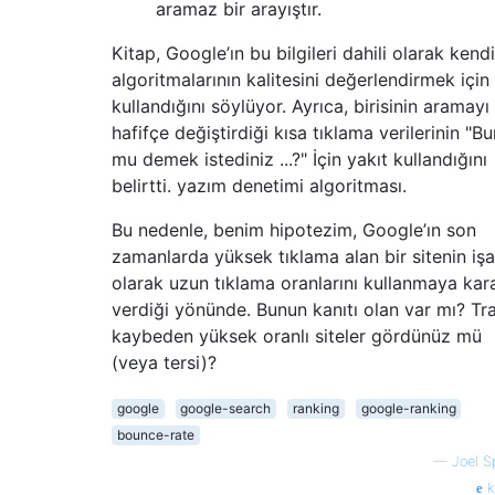
aramaz bir arayıştır.
Kitap, Google’ın bu bilgileri dahili olarak kendi
algoritmalarının kalitesini değerlendirmek için
kullandığını söylüyor. Ayrıca, birisinin aramayı
hafifçe değiştirdiği kısa tıklama verilerinin "B
mu demek istediniz ...?" İçin yakıt kullandığını
belirtti. yazım denetimi algoritması.
Bu nedenle, benim hipotezim, Google’ın son
zamanlarda yüksek tıklama alan bir sitenin işa
olarak uzun tıklama oranlarını kullanmaya kar
verdiği yönünde. Bunun kanıtı olan var mı? Tra
kaybeden yüksek oranlı siteler gördünüz mü
(veya tersi)?
google
google-search
ranking
google-ranking
bounce-rate
—
Joel S
k