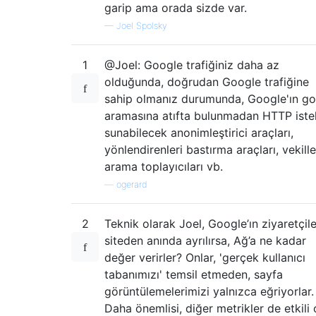
garip ama orada sizde var.
—
Joel Spolsky
1
@Joel: Google trafiğiniz daha az
olduğunda, doğrudan Google trafiğine
sahip olmanız durumunda, Google'ın g
aramasına atıfta bulunmadan HTTP istek
sunabilecek anonimleştirici araçları,
yönlendirenleri bastırma araçları, vekille
arama toplayıcıları vb.
—
ogerard
2
Teknik olarak Joel, Google’ın ziyaretçile
siteden anında ayrılırsa, Ağ’a ne kadar
değer verirler? Onlar, 'gerçek kullanıcı
tabanımızı' temsil etmeden, sayfa
görüntülemelerimizi yalnızca eğriyorlar.
Daha önemlisi, diğer metrikler de etkili 