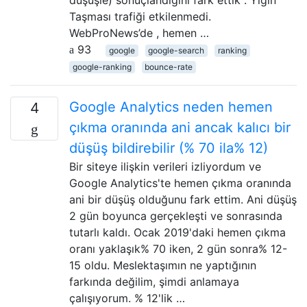
düşüşle) sonuçlandığını fark ettik . Yığın
Taşması trafiği etkilenmedi.
WebProNews’de , hemen …
93
google
google-search
ranking
google-ranking
bounce-rate
Google Analytics neden hemen
4
çıkma oranında ani ancak kalıcı bir
düşüş bildirebilir (% 70 ila% 12)
Bir siteye ilişkin verileri izliyordum ve
Google Analytics'te hemen çıkma oranında
ani bir düşüş olduğunu fark ettim. Ani düşüş
2 gün boyunca gerçekleşti ve sonrasında
tutarlı kaldı. Ocak 2019'daki hemen çıkma
oranı yaklaşık% 70 iken, 2 gün sonra% 12-
15 oldu. Meslektaşımın ne yaptığının
farkında değilim, şimdi anlamaya
çalışıyorum. % 12'lik …