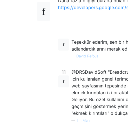
Daha fazla bilgiyi burada bulabili
https://developers.google.com
Teşekkür ederim, sen bir 
adlandırdıklarını merak ed
—
David Refoua
11
@DRSDavidSoft "Breadcrumb"
için kullanılan genel terim
web sayfasının tepesinde 
ekmek kırıntıları izi bırak
Geliyor. Bu özel kullanım d
geçmişini göstermek yerin
"ekmek kırıntıları" oldukça
—
Tin Man