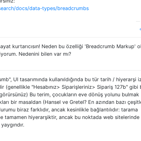
rsiniz:
/search/docs/data-types/breadcrumbs
hayat kurtarıcısın! Neden bu özelliği 'Breadcrumb Markup' o
iyorum. Nedenini bilen var mı?
, UI tasarımında kullanıldığında bu tür tarih / hiyerarşi iz
dir (genellikle "Hesabınız> Siparişleriniz> Sipariş 127b" gibi 
görürsünüz) Bu terim, çocukların eve dönüş yolunu bulmak 
tıkları bir masaldan (Hansel ve Gretel? En azından bazı çeşit
urumu biraz farklıdır, ancak kesinlikle bağlantılıdır: tarama
e tamamen hiyerarşiktir, ancak bu noktada web sitelerinde
 yaygındır.