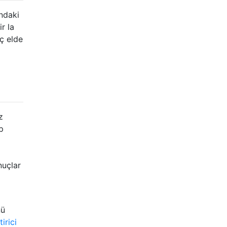
ndaki
r la
uç elde
z
p
nuçlar
nü
irici