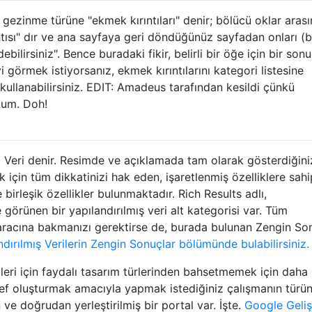
zinme türüne "ekmek kırıntıları" denir; bölücü oklar arası
tısı" dır ve ana sayfaya geri döndüğünüz sayfadan onları (bi
bilirsiniz". Bence buradaki fikir, belirli bir öğe için bir son
 görmek istiyorsanız, ekmek kırıntılarını kategori listesine
 kullanabilirsiniz. EDIT: Amadeus tarafından kesildi çünkü
tum. Doh!
l Veri denir. Resimde ve açıklamada tam olarak gösterdiğini
 için tüm dikkatinizi hak eden, işaretlenmiş özelliklere sahi
 birleşik özellikler bulunmaktadır. Rich Results adlı,
e görünen bir yapılandırılmış veri alt kategorisi var. Tüm
m aracına bakmanızı gerektirse de, burada bulunan Zengin So
ndırılmış Verilerin Zengin Sonuçlar bölümünde bulabilirsiniz.
eri için faydalı tasarım türlerinden bahsetmemek için daha
hedef oluşturmak amacıyla yapmak istediğiniz çalışmanın türü
 ve doğrudan yerleştirilmiş bir portal var. İşte.
Google Gelişt