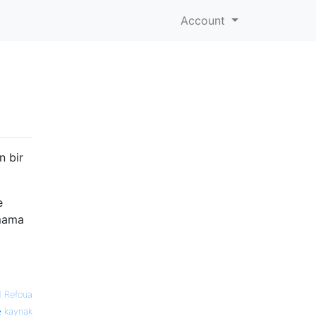
Account
n bir
e
rmama
d Refoua
kaynak