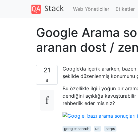
Web Yöneticileri
Etiketler
Google Arama son
aranan dost / zen
Google’da içerik ararken, bazen
21
şekilde düzenlenmiş konumunu 
Bu özellikle ilgili yoğun bir a
dendiğini açıklığa kavuşturabili
rehberlik eder misiniz?
google-search
url
serps