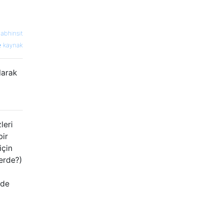
—
abhinsit
kaynak
larak
leri
bir
için
lerde?)
 de