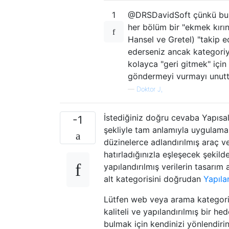
1
@DRSDavidSoft çünkü bu ge
her bölüm bir "ekmek kırın
Hansel ve Gretel) "takip ede
ederseniz ancak kategoriyi
kolayca "geri gitmek" için
göndermeyi vurmayı unut
—
Doktor J,
İstediğiniz doğru cevaba Yapısa
-1
şekliyle tam anlamıyla uygulamak
düzinelerce adlandırılmış araç ve
hatırladığınızla eşleşecek şekild
yapılandırılmış verilerin tasarı
alt kategorisini doğrudan
Yapıla
Lütfen web veya arama kategoril
kaliteli ve yapılandırılmış bir 
bulmak için kendinizi yönlendirin