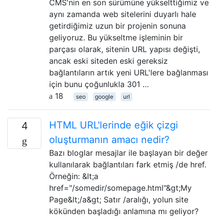
CMS'nin en son sürümüne yükselttiğimiz ve
aynı zamanda web sitelerini duyarlı hale
getirdiğimiz uzun bir projenin sonuna
geliyoruz. Bu yükseltme işleminin bir
parçası olarak, sitenin URL yapısı değişti,
ancak eski siteden eski gereksiz
bağlantıların artık yeni URL'lere bağlanması
için bunu çoğunlukla 301 …
18
seo
google
url
HTML URL'lerinde eğik çizgi
4
oluşturmanın amacı nedir?
Bazı bloglar mesajlar ile başlayan bir değer
kullanılarak bağlantıları fark etmiş /de href.
Örneğin: &lt;a
href="/somedir/somepage.html"&gt;My
Page&lt;/a&gt; Satır /aralığı, yolun site
kökünden başladığı anlamına mı geliyor?