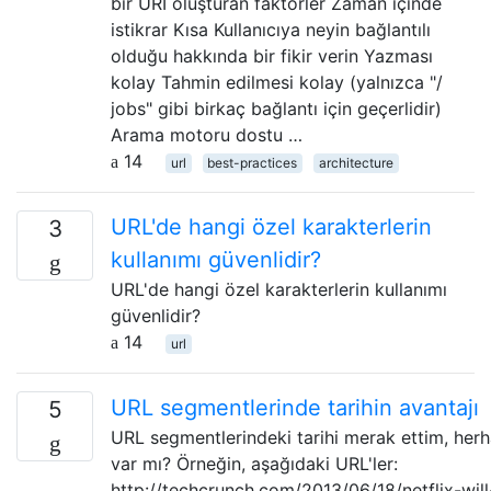
bir URI oluşturan faktörler Zaman içinde
istikrar Kısa Kullanıcıya neyin bağlantılı
olduğu hakkında bir fikir verin Yazması
kolay Tahmin edilmesi kolay (yalnızca "/
jobs" gibi birkaç bağlantı için geçerlidir)
Arama motoru dostu …
14
url
best-practices
architecture
URL'de hangi özel karakterlerin
3
kullanımı güvenlidir?
URL'de hangi özel karakterlerin kullanımı
güvenlidir?
14
url
URL segmentlerinde tarihin avantajı
5
URL segmentlerindeki tarihi merak ettim, herh
var mı? Örneğin, aşağıdaki URL'ler:
http://techcrunch.com/2013/06/18/netflix-will