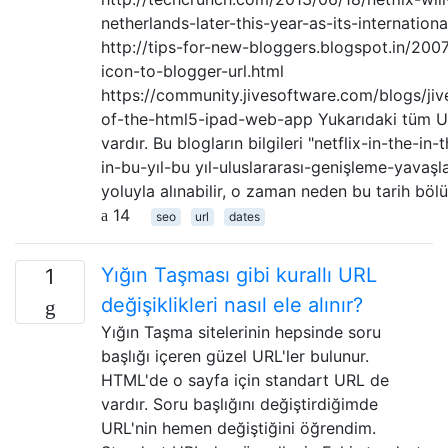
netherlands-later-this-year-as-its-internatio
http://tips-for-new-bloggers.blogspot.in/200
icon-to-blogger-url.html
https://community.jivesoftware.com/blogs/ji
of-the-html5-ipad-web-app Yukarıdaki tüm UR
vardır. Bu blogların bilgileri "netflix-in-the-in
in-bu-yıl-bu yıl-uluslararası-genişleme-yavaşl
yoluyla alınabilir, o zaman neden bu tarih bö
14
seo
url
dates
Yığın Taşması gibi kurallı URL
1
değişiklikleri nasıl ele alınır?
Yığın Taşma sitelerinin hepsinde soru
başlığı içeren güzel URL'ler bulunur.
HTML'de o sayfa için standart URL de
vardır. Soru başlığını değiştirdiğimde
URL'nin hemen değiştiğini öğrendim.