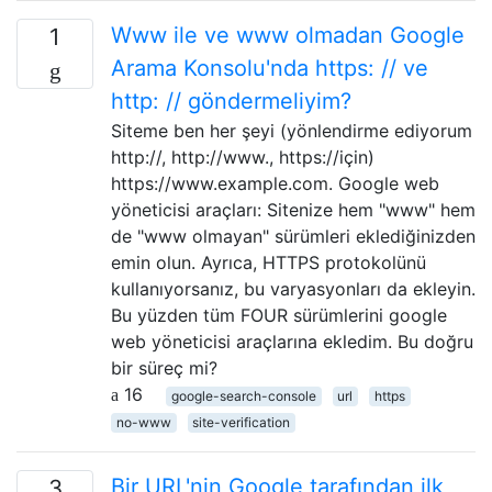
Www ile ve www olmadan Google
1
Arama Konsolu'nda https: // ve
http: // göndermeliyim?
Siteme ben her şeyi (yönlendirme ediyorum
http://, http://www., https://için)
https://www.example.com. Google web
yöneticisi araçları: Sitenize hem "www" hem
de "www olmayan" sürümleri eklediğinizden
emin olun. Ayrıca, HTTPS protokolünü
kullanıyorsanız, bu varyasyonları da ekleyin.
Bu yüzden tüm FOUR sürümlerini google
web yöneticisi araçlarına ekledim. Bu doğru
bir süreç mi?
16
google-search-console
url
https
no-www
site-verification
Bir URL'nin Google tarafından ilk
3