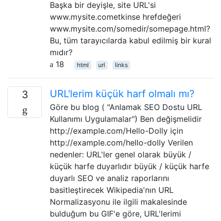
Başka bir deyişle, site URL'si
www.mysite.cometkinse hrefdeğeri
www.mysite.com/somedir/somepage.html?
Bu, tüm tarayıcılarda kabul edilmiş bir kural
mıdır?
18
html
url
links
URL'lerim küçük harf olmalı mı?
3
Göre bu blog ( "Anlamak SEO Dostu URL
Kullanımı Uygulamalar") Ben değişmelidir
http://example.com/Hello-Dolly için
http://example.com/hello-dolly Verilen
nedenler: URL'ler genel olarak büyük /
küçük harfe duyarlıdır büyük / küçük harfe
duyarlı SEO ve analiz raporlarını
basitleştirecek Wikipedia'nın URL
Normalizasyonu ile ilgili makalesinde
bulduğum bu GIF'e göre, URL'lerimi