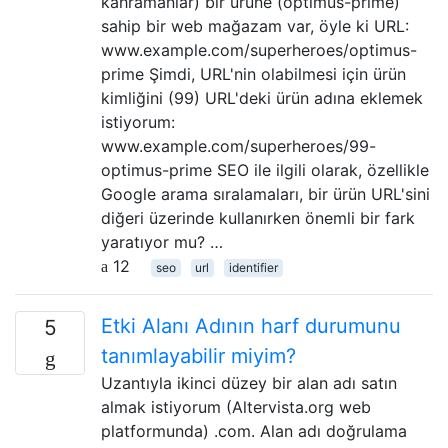
kahramanlar) bir ürüne (optimus-prime)
sahip bir web mağazam var, öyle ki URL:
www.example.com/superheroes/optimus-
prime Şimdi, URL'nin olabilmesi için ürün
kimliğini (99) URL'deki ürün adına eklemek
istiyorum:
www.example.com/superheroes/99-
optimus-prime SEO ile ilgili olarak, özellikle
Google arama sıralamaları, bir ürün URL'sini
diğeri üzerinde kullanırken önemli bir fark
yaratıyor mu? …
12
seo
url
identifier
Etki Alanı Adının harf durumunu
5
tanımlayabilir miyim?
Uzantıyla ikinci düzey bir alan adı satın
almak istiyorum (Altervista.org web
platformunda) .com. Alan adı doğrulama