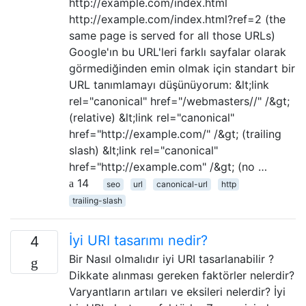
http://example.com/index.html
http://example.com/index.html?ref=2 (the
same page is served for all those URLs)
Google'ın bu URL'leri farklı sayfalar olarak
görmediğinden emin olmak için standart bir
URL tanımlamayı düşünüyorum: &lt;link
rel="canonical" href="/webmasters//" /&gt;
(relative) &lt;link rel="canonical"
href="http://example.com/" /&gt; (trailing
slash) &lt;link rel="canonical"
href="http://example.com" /&gt; (no …
14
seo
url
canonical-url
http
trailing-slash
İyi URI tasarımı nedir?
4
Bir Nasıl olmalıdır iyi URI tasarlanabilir ?
Dikkate alınması gereken faktörler nelerdir?
Varyantların artıları ve eksileri nelerdir? İyi