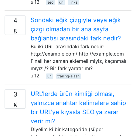
13
seo
url
links
Sondaki eğik çizgiyle veya eğik
4
çizgi olmadan bir ana sayfa
bağlantısı arasındaki fark nedir?
Bu iki URL arasındaki fark nedir:
http://example.com/ http://example.com
Finali her zaman eklemeli miyiz, kaçınmalı
mıyız /? Bir fark yaratır mı?
12
url
trailing-slash
URL'lerde ürün kimliği olması,
3
yalnızca anahtar kelimelere sahip
bir URL'ye kıyasla SEO'ya zarar
verir mi?
Diyelim ki bir kategoride (süper