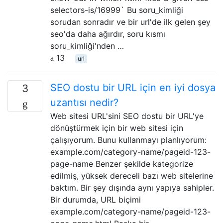
selectors-is/16999` Bu soru_kimliği
sorudan sonradır ve bir url'de ilk gelen şey
seo'da daha ağırdır, soru kısmı
soru_kimliği'nden …
13
url
SEO dostu bir URL için en iyi dosya
3
uzantısı nedir?
Web sitesi URL'sini SEO dostu bir URL'ye
dönüştürmek için bir web sitesi için
çalışıyorum. Bunu kullanmayı planlıyorum:
example.com/category-name/pageid-123-
page-name Benzer şekilde kategorize
edilmiş, yüksek dereceli bazı web sitelerine
baktım. Bir şey dışında aynı yapıya sahipler.
Bir durumda, URL biçimi
example.com/category-name/pageid-123-