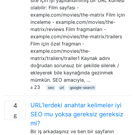
site için iyi yapılandırılmış bir URL kümesi
olabilir: Film sayfası -
example.com/movies/the-matrix Film için
inceleme - example.com/movies/the-
matrix/reviews Film fragmanları -
example.com/movies/the-matrix/trailers
Film için özel fragman -
example.com/movies/the-
matrix/trailers/trailer1 Kaynak adını
doğrudan sorunsuz bir şekilde silerek /
ekleyerek bile kaynağında gezinmek
mümkün. SEO amacıyla, …
23
seo
url
google-search
URL’lerdeki anahtar kelimeler iyi
4
SEO mu yoksa gereksiz gereksiz
mi?
Bir iş arkadaşınız ve ben bir sayfanın