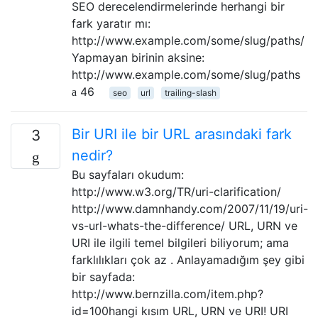
SEO derecelendirmelerinde herhangi bir
fark yaratır mı:
http://www.example.com/some/slug/paths/
Yapmayan birinin aksine:
http://www.example.com/some/slug/paths
46
seo
url
trailing-slash
Bir URI ile bir URL arasındaki fark
3
nedir?
Bu sayfaları okudum:
http://www.w3.org/TR/uri-clarification/
http://www.damnhandy.com/2007/11/19/uri-
vs-url-whats-the-difference/ URL, URN ve
URI ile ilgili temel bilgileri biliyorum; ama
farklılıkları çok az . Anlayamadığım şey gibi
bir sayfada:
http://www.bernzilla.com/item.php?
id=100hangi kısım URL, URN ve URI! URI