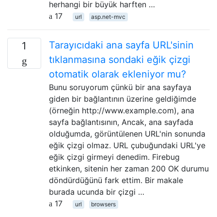
herhangi bir büyük harften …
17
url
asp.net-mvc
Tarayıcıdaki ana sayfa URL'sinin
1
tıklanmasına sondaki eğik çizgi
otomatik olarak ekleniyor mu?
Bunu soruyorum çünkü bir ana sayfaya
giden bir bağlantının üzerine geldiğimde
(örneğin http://www.example.com), ana
sayfa bağlantısının, Ancak, ana sayfada
olduğumda, görüntülenen URL'nin sonunda
eğik çizgi olmaz. URL çubuğundaki URL'ye
eğik çizgi girmeyi denedim. Firebug
etkinken, sitenin her zaman 200 OK durumu
döndürdüğünü fark ettim. Bir makale
burada ucunda bir çizgi …
17
url
browsers