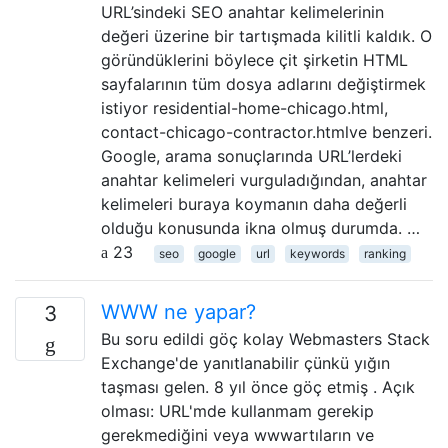
URL’sindeki SEO anahtar kelimelerinin
değeri üzerine bir tartışmada kilitli kaldık. O
göründüklerini böylece çit şirketin HTML
sayfalarının tüm dosya adlarını değiştirmek
istiyor residential-home-chicago.html,
contact-chicago-contractor.htmlve benzeri.
Google, arama sonuçlarında URL’lerdeki
anahtar kelimeleri vurguladığından, anahtar
kelimeleri buraya koymanın daha değerli
olduğu konusunda ikna olmuş durumda. …
23
seo
google
url
keywords
ranking
WWW ne yapar?
3
Bu soru edildi göç kolay Webmasters Stack
Exchange'de yanıtlanabilir çünkü yığın
taşması gelen. 8 yıl önce göç etmiş . Açık
olması: URL'mde kullanmam gerekip
gerekmediğini veya wwwartıların ve