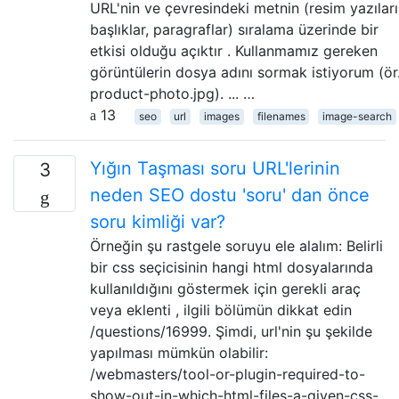
URL'nin ve çevresindeki metnin (resim yazıları
başlıklar, paragraflar) sıralama üzerinde bir
etkisi olduğu açıktır . Kullanmamız gereken
görüntülerin dosya adını sormak istiyorum (ör
product-photo.jpg). ... …
13
seo
url
images
filenames
image-search
Yığın Taşması soru URL'lerinin
3
neden SEO dostu 'soru' dan önce
soru kimliği var?
Örneğin şu rastgele soruyu ele alalım: Belirli
bir css seçicisinin hangi html dosyalarında
kullanıldığını göstermek için gerekli araç
veya eklenti , ilgili bölümün dikkat edin
/questions/16999. Şimdi, url'nin şu şekilde
yapılması mümkün olabilir:
/webmasters/tool-or-plugin-required-to-
show-out-in-which-html-files-a-given-css-