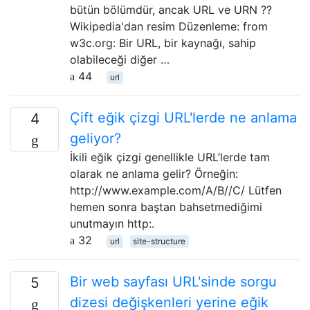
bütün bölümdür, ancak URL ve URN ??
Wikipedia'dan resim Düzenleme: from
w3c.org: Bir URL, bir kaynağı, sahip
olabileceği diğer …
44
url
Çift eğik çizgi URL'lerde ne anlama
4
geliyor?
İkili eğik çizgi genellikle URL’lerde tam
olarak ne anlama gelir? Örneğin:
http://www.example.com/A/B//C/ Lütfen
hemen sonra baştan bahsetmediğimi
unutmayın http:.
32
url
site-structure
Bir web sayfası URL'sinde sorgu
5
dizesi değişkenleri yerine eğik