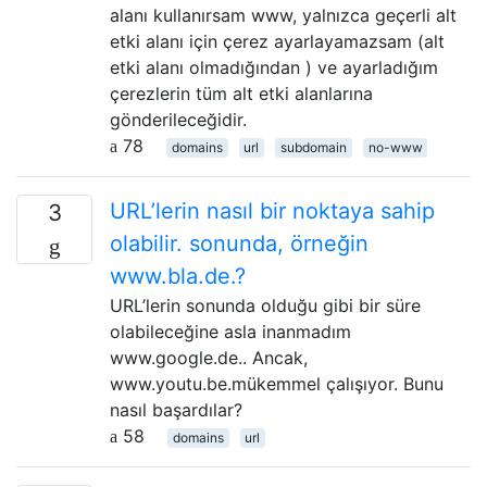
alanı kullanırsam www, yalnızca geçerli alt
etki alanı için çerez ayarlayamazsam (alt
etki alanı olmadığından ) ve ayarladığım
çerezlerin tüm alt etki alanlarına
gönderileceğidir.
78
domains
url
subdomain
no-www
URL’lerin nasıl bir noktaya sahip
3
olabilir. sonunda, örneğin
www.bla.de.?
URL’lerin sonunda olduğu gibi bir süre
olabileceğine asla inanmadım
www.google.de.. Ancak,
www.youtu.be.mükemmel çalışıyor. Bunu
nasıl başardılar?
58
domains
url