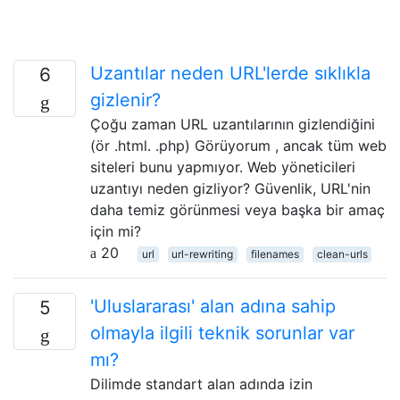
Uzantılar neden URL'lerde sıklıkla
6
gizlenir?
Çoğu zaman URL uzantılarının gizlendiğini
(ör .html. .php) Görüyorum , ancak tüm web
siteleri bunu yapmıyor. Web yöneticileri
uzantıyı neden gizliyor? Güvenlik, URL'nin
daha temiz görünmesi veya başka bir amaç
için mi?
20
url
url-rewriting
filenames
clean-urls
'Uluslararası' alan adına sahip
5
olmayla ilgili teknik sorunlar var
mı?
Dilimde standart alan adında izin