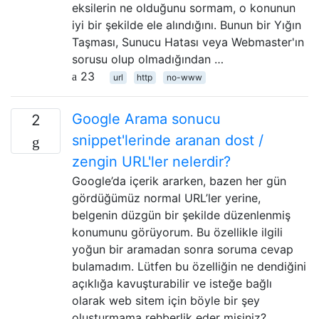
eksilerin ne olduğunu sormam, o konunun
iyi bir şekilde ele alındığını. Bunun bir Yığın
Taşması, Sunucu Hatası veya Webmaster'ın
sorusu olup olmadığından …
23
url
http
no-www
Google Arama sonucu
2
snippet'lerinde aranan dost /
zengin URL'ler nelerdir?
Google’da içerik ararken, bazen her gün
gördüğümüz normal URL’ler yerine,
belgenin düzgün bir şekilde düzenlenmiş
konumunu görüyorum. Bu özellikle ilgili
yoğun bir aramadan sonra soruma cevap
bulamadım. Lütfen bu özelliğin ne dendiğini
açıklığa kavuşturabilir ve isteğe bağlı
olarak web sitem için böyle bir şey
oluşturmama rehberlik eder misiniz?