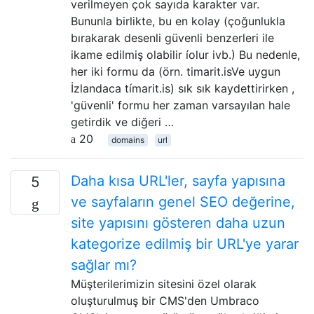
verilmeyen çok sayıda karakter var.
Bununla birlikte, bu en kolay (çoğunlukla
bırakarak desenli güvenli benzerleri ile
ikame edilmiş olabilir íolur ivb.) Bu nedenle,
her iki formu da (örn. timarit.isVe uygun
İzlandaca tímarit.is) sık sık kaydettirirken ,
'güvenli' formu her zaman varsayılan hale
getirdik ve diğeri …
20
domains
url
Daha kısa URL'ler, sayfa yapısına
5
ve sayfaların genel SEO değerine,
site yapısını gösteren daha uzun
kategorize edilmiş bir URL'ye yarar
sağlar mı?
Müşterilerimizin sitesini özel olarak
oluşturulmuş bir CMS'den Umbraco