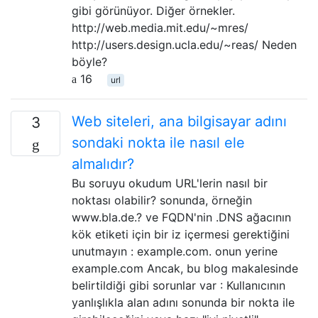
gibi görünüyor. Diğer örnekler.
http://web.media.mit.edu/~mres/
http://users.design.ucla.edu/~reas/ Neden
böyle?
16
url
Web siteleri, ana bilgisayar adını
3
sondaki nokta ile nasıl ele
almalıdır?
Bu soruyu okudum URL'lerin nasıl bir
noktası olabilir? sonunda, örneğin
www.bla.de.? ve FQDN'nin .DNS ağacının
kök etiketi için bir iz içermesi gerektiğini
unutmayın : example.com. onun yerine
example.com Ancak, bu blog makalesinde
belirtildiği gibi sorunlar var : Kullanıcının
yanlışlıkla alan adını sonunda bir nokta ile