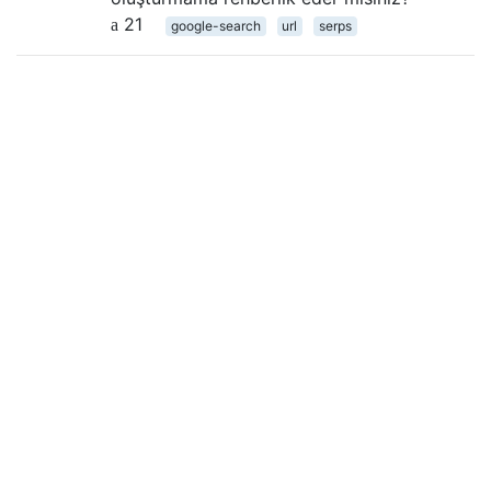
21
google-search
url
serps