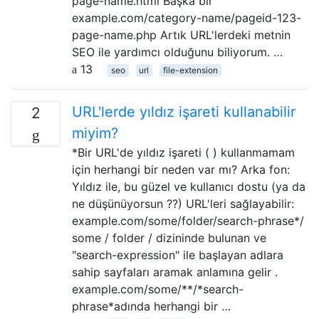
page-name.html Başka bir
example.com/category-name/pageid-123-
page-name.php Artık URL'lerdeki metnin
SEO ile yardımcı olduğunu biliyorum. …
13
seo
url
file-extension
URL'lerde yıldız işareti kullanabilir
2
miyim?
*Bir URL'de yıldız işareti ( ) kullanmamam
için herhangi bir neden var mı? Arka fon:
Yıldız ile, bu güzel ve kullanıcı dostu (ya da
ne düşünüyorsun ??) URL'leri sağlayabilir:
example.com/some/folder/search-phrase*/
some / folder / dizininde bulunan ve
"search-expression" ile başlayan adlara
sahip sayfaları aramak anlamına gelir .
example.com/some/**/*search-
phrase*adında herhangi bir …