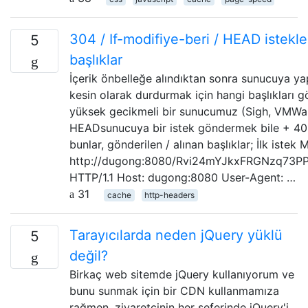
304 / If-modifiye-beri / HEAD istekle
5
başlıklar
İçerik önbelleğe alındıktan sonra sunucuya yap
kesin olarak durdurmak için hangi başlıkları
yüksek gecikmeli bir sunucumuz (Sigh, VMWar
HEADsunucuya bir istek göndermek bile + 40
bunlar, gönderilen / alınan başlıklar; İlk istek
http://dugong:8080/Rvi24mYJkxFRGNzq73PP
HTTP/1.1 Host: dugong:8080 User-Agent: …
31
cache
http-headers
Tarayıcılarda neden jQuery yüklü
5
değil?
Birkaç web sitemde jQuery kullanıyorum ve
bunu sunmak için bir CDN kullanmamıza
rağmen, ziyaretçinin her seferinde jQuery'i