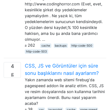
http://www.codinghorror.com (Evet, evet,
kesinlikle şirket dışı yedeklemeler
yapmalıydım . Ne ​​yazık ki, tüm
yedeklemelerim sunucunun kendisindeydi.
O yüzden dersi kaydet;% 100 kesinlikle
haklısın, ama bu şu anda bana yardımcı
olmuyor. …
262
cache
backups
http-code-500
http-code-503
CSS, JS ve Görüntüler için süre
4
sonu başlıklarını nasıl ayarlarım?
Yakın zamanda web sitemi firebug'da
pagespeed addon ile analiz ettim. CSS, JS
ve resim dosyalarında son kullanma tarihini
ayarlamamı önerdi. Bunu nasıl yaparım
acaba?
38
css
javascript
cache
page-speed