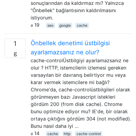
sonuçlarından da kaldırmaz mı? Yalnızca
"Önbellek" bağlantısının kaldırılmasını
istiyorum.
19
seo
google
cache
Önbellek denetimi üstbilgisi
1
ayarlamazsanız ne olur?
cache-controlÜstbilgiyi ayarlamazsanız ne
olur ? HTTP, istemcilerin izlemesi gereken
varsayılan bir davranış belirtiyor mu veya
karar vermek istemcilere mi bağlı?
Chrome'da, cache-controlüstbilgileri olarak
görünmeyen bazı Javascript istekleri
gördüm 200 (from disk cache). Chrome
bunu optimize ediyor mu? IE'de, bir olarak
ortaya çıktığını gördüm 304 (not modified).
Bunu nasıl daha iyi …
14
cache
http
cache-control