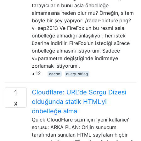
tarayıcıların bunu asla önbelleğe
almamasına neden olur mu? Örneğin, sitem
böyle bir şey yapıyor: /radar-picture.png?
v=sep2013 Ve FireFox'un bu resmi asla
önbelleğe almadığı anlaşılıyor; her istek
üzerine indirilir. FireFox'un istediği sürece
önbelleğe almasını istiyorum. Sadece
v=parametre değiştiğinde indirmeye
zorlamak istiyorum .
12
cache
query-string
Cloudflare: URL'de Sorgu Dizesi
1
olduğunda statik HTML'yi
önbelleğe alma
Quick CloudFlare sizin için 'yeni kullanıcı'
sorusu: ARKA PLAN: Orijin sunucum
tarafından sunulan HTML sayfaları hiçbir