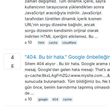
zaman değişmez. Tüm dinamik içerik, sayfa
kullanıcının tarayıcısına yüklendikten sonra
JavaScript aracılığıyla indirilir. JavaScript
tarafından türetilen dinamik içerik kısmen
URL'nin sorgu dizesine bağlıdır, ancak
sorgu dizesinin kendisinin orijinal olarak
indirilen HTML içeriğini etkilemez. Bu …
10
html
cache
cloudflare
“404. Bu bir hata." Google önbelleğ
4
Sitem 404 alıyor . Bu bir hata. Google arama 
mesaj. Google'dan gelen hata mesajı: That’s a
q=cache:8kxLAgFrhZQJ:www.mysite.com....
sunucuda bulunamadı. Tüm bildiğimiz bu. Ne b
gün önce, benim barındırma taşınmış olmasıdır
de …
10
google
404
cache