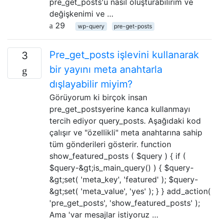
pre_get_posts'u nasıl oluşturabilirim ve
değişkenimi ve …
29
wp-query
pre-get-posts
Pre_get_posts işlevini kullanarak
3
bir yayını meta anahtarla
dışlayabilir miyim?
Görüyorum ki birçok insan
pre_get_postsyerine kanca kullanmayı
tercih ediyor query_posts. Aşağıdaki kod
çalışır ve "özellikli" meta anahtarına sahip
tüm gönderileri gösterir. function
show_featured_posts ( $query ) { if (
$query-&gt;is_main_query() ) { $query-
&gt;set( 'meta_key', 'featured' ); $query-
&gt;set( 'meta_value', 'yes' ); } } add_action(
'pre_get_posts', 'show_featured_posts' );
Ama 'var mesajlar istiyoruz …