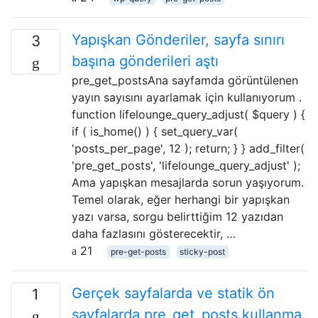
Yapışkan Gönderiler, sayfa sınırı
3
başına gönderileri aştı
pre_get_postsAna sayfamda görüntülenen
yayın sayısını ayarlamak için kullanıyorum .
function lifelounge_query_adjust( $query ) {
if ( is_home() ) { set_query_var(
'posts_per_page', 12 ); return; } } add_filter(
'pre_get_posts', 'lifelounge_query_adjust' );
Ama yapışkan mesajlarda sorun yaşıyorum.
Temel olarak, eğer herhangi bir yapışkan
yazı varsa, sorgu belirttiğim 12 yazıdan
daha fazlasını gösterecektir, …
21
pre-get-posts
sticky-post
Gerçek sayfalarda ve statik ön
1
sayfalarda pre_get_posts kullanma