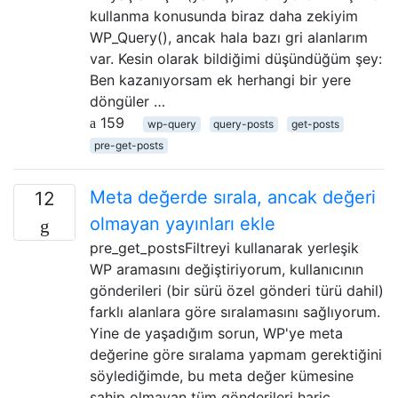
kullanma konusunda biraz daha zekiyim
WP_Query(), ancak hala bazı gri alanlarım
var. Kesin olarak bildiğimi düşündüğüm şey:
Ben kazanıyorsam ek herhangi bir yere
döngüler …
159
wp-query
query-posts
get-posts
pre-get-posts
Meta değerde sırala, ancak değeri
12
olmayan yayınları ekle
pre_get_postsFiltreyi kullanarak yerleşik
WP aramasını değiştiriyorum, kullanıcının
gönderileri (bir sürü özel gönderi türü dahil)
farklı alanlara göre sıralamasını sağlıyorum.
Yine de yaşadığım sorun, WP'ye meta
değerine göre sıralama yapmam gerektiğini
söylediğimde, bu meta değer kümesine
sahip olmayan tüm gönderileri hariç