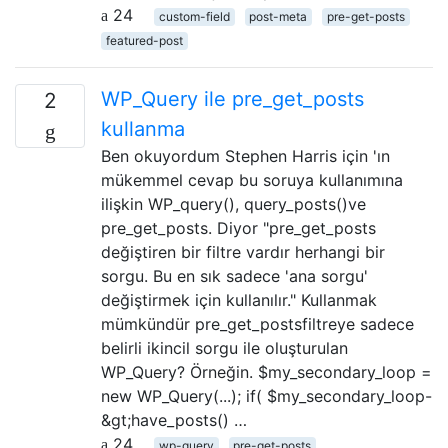
24
custom-field
post-meta
pre-get-posts
featured-post
WP_Query ile pre_get_posts
2
kullanma
Ben okuyordum Stephen Harris için 'ın
mükemmel cevap bu soruya kullanımına
ilişkin WP_query(), query_posts()ve
pre_get_posts. Diyor "pre_get_posts
değiştiren bir filtre vardır herhangi bir
sorgu. Bu en sık sadece 'ana sorgu'
değiştirmek için kullanılır." Kullanmak
mümkündür pre_get_postsfiltreye sadece
belirli ikincil sorgu ile oluşturulan
WP_Query? Örneğin. $my_secondary_loop =
new WP_Query(...); if( $my_secondary_loop-
&gt;have_posts() …
24
wp-query
pre-get-posts