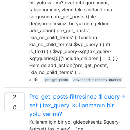
bir yolu var mı? evet gibi görünüyor,
taksonomi arşivlerindeki sınıflandırma
sorgusunu pre_get_posts () ile
değiştirebilirsiniz. bu yüzden geldim
add_action('pre_get_posts',
'kia_no_child_terms' ); function
kia_no_child_terms( $wp_query ) { if(
is_tax() ) { $wp_query-&gt;tax_query-
&gt;queries[0]['include_children'] = 0; } }
Hem de add_action('pre_get_posts',
'kia_no_child_terms' ); …
18
pre-get-posts
advanced-taxonomy-queries
Pre_get_posts filtresinde $ query->
2
set ('tax_query' kullanmanın bir
yolu var mı?
Kullanım için bir yol gidecekseniz $query-
&gt;set('tax_query', ...)de