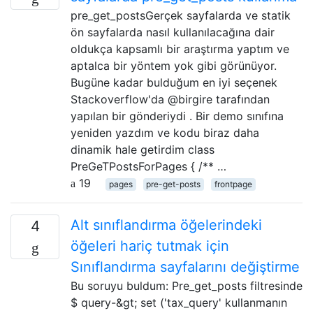
pre_get_postsGerçek sayfalarda ve statik
ön sayfalarda nasıl kullanılacağına dair
oldukça kapsamlı bir araştırma yaptım ve
aptalca bir yöntem yok gibi görünüyor.
Bugüne kadar bulduğum en iyi seçenek
Stackoverflow'da @birgire tarafından
yapılan bir gönderiydi . Bir demo sınıfına
yeniden yazdım ve kodu biraz daha
dinamik hale getirdim class
PreGeTPostsForPages { /** …
19
pages
pre-get-posts
frontpage
Alt sınıflandırma öğelerindeki
4
öğeleri hariç tutmak için
Sınıflandırma sayfalarını değiştirme
Bu soruyu buldum: Pre_get_posts filtresinde
$ query-&gt; set ('tax_query' kullanmanın