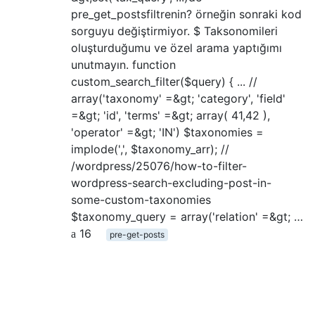
pre_get_postsfiltrenin? örneğin sonraki kod
sorguyu değiştirmiyor. $ Taksonomileri
oluşturduğumu ve özel arama yaptığımı
unutmayın. function
custom_search_filter($query) { ... //
array('taxonomy' =&gt; 'category', 'field'
=&gt; 'id', 'terms' =&gt; array( 41,42 ),
'operator' =&gt; 'IN') $taxonomies =
implode(',', $taxonomy_arr); //
/wordpress/25076/how-to-filter-
wordpress-search-excluding-post-in-
some-custom-taxonomies
$taxonomy_query = array('relation' =&gt; …
16
pre-get-posts