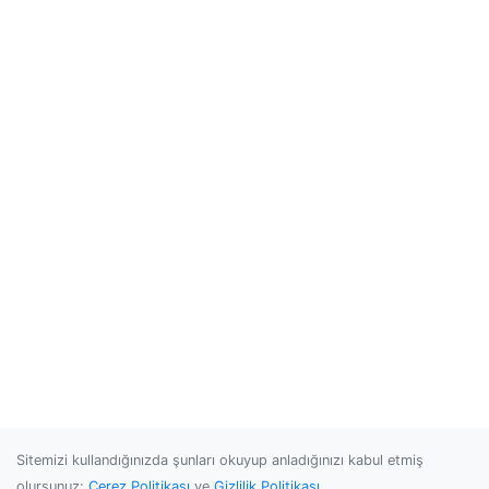
Sitemizi kullandığınızda şunları okuyup anladığınızı kabul etmiş
olursunuz:
Çerez Politikası
ve
Gizlilik Politikası
.