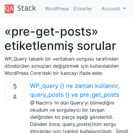
WordPress
Etiketler
Account
«pre-get-posts»
etiketlenmiş sorular
WP_Query tabanlı bir veritabanı sorgusu tarafından
döndürülen sonuçları değiştirmek için kullanılabilen
WordPress Core'daki bir kancayı ifade eder.
WP_query () ne zaman kullanılır,
5
query_posts () ve pre_get_posts
@ Nacin's 'in dün Query'yi bilmediğini
okudum ve sorgulayıcı bir tavşan
deliğinden bir parça aşağı gönderildi.
Dünden önce, query_posts()tüm sorgu
ihtiyaçları için (yanlış) kullanıyordum . Şimdi