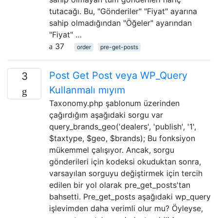
tutacağı. Bu, "Gönderiler" "Fiyat" ayarına
sahip olmadığından "Öğeler" ayarından
"Fiyat" …
37
order
pre-get-posts
Post Get Post veya WP_Query
3
Kullanmalı mıyım
Taxonomy.php şablonum üzerinden
çağırdığım aşağıdaki sorgu var
query_brands_geo('dealers', 'publish', '1',
$taxtype, $geo, $brands); Bu fonksiyon
mükemmel çalışıyor. Ancak, sorgu
gönderileri için kodeksi okuduktan sonra,
varsayılan sorguyu değiştirmek için tercih
edilen bir yol olarak pre_get_posts'tan
bahsetti. Pre_get_posts aşağıdaki wp_query
işlevimden daha verimli olur mu? Öyleyse,