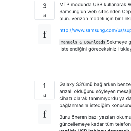
MTP modunda USB kullanarak Wi
3
Samsung'un web sitesinden Cep 
olun. Verizon modeli için bir link:
http://www.samsung.com/us/s
Sekmeye gi
Manuals & Downloads
listelendiğini göreceksiniz'i tıklay
Galaxy S3'ümü bağlarken benzer
1
arızalı olduğunu söyleyen mesaj
cihazı olarak tanınmıyordu ya d
bağlanmasını istediğim konusun
Bunu öneren bazı yazıları okum
güncellemeye kadar tüm telefon v
yeni bir USB kablosu denemek