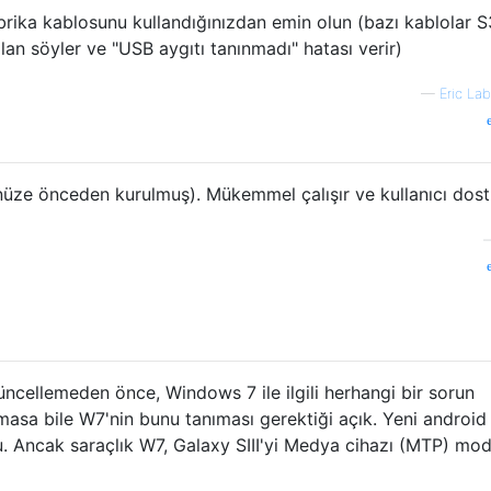
fabrika kablosunu kullandığınızdan emin olun (bazı kablolar S3
alan söyler ve "USB aygıtı tanınmadı" hatası verir)
—
Eric La
ünüze önceden kurulmuş). Mükemmel çalışır ve kullanıcı dost
üncellemeden önce, Windows 7 ile ilgili herhangi bir sorun
asa bile W7'nin bunu tanıması gerektiği açık. Yeni android
. Ancak saraçlık W7, Galaxy SIII'yi Medya cihazı (MTP) mo