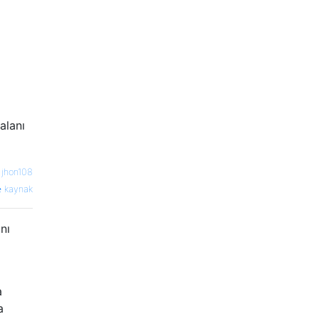
alanı
—
jhon108
kaynak
nı
a
a