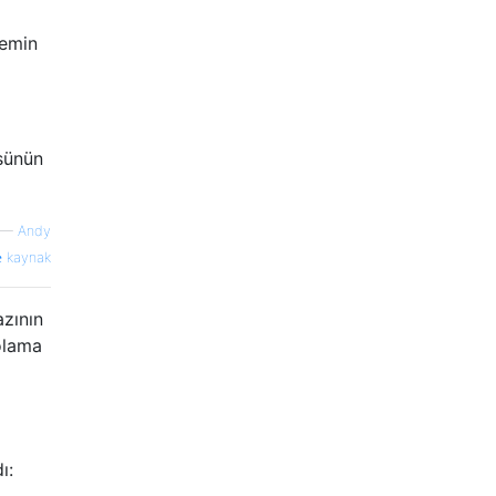
 emin
sünün
—
Andy
kaynak
zının
olama
ı: