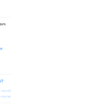
sını
or
i?
—
david6
kaynak