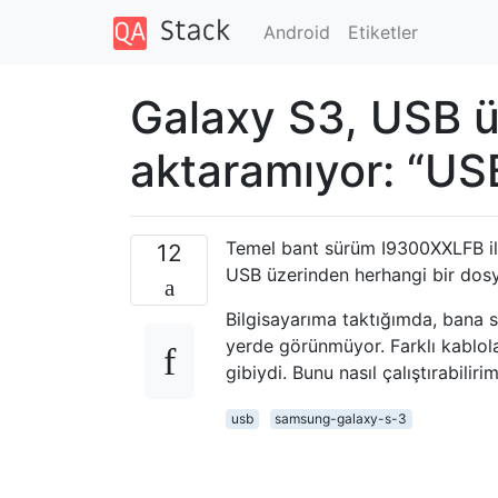
Android
Etiketler
Galaxy S3, USB 
aktaramıyor: “USB
Temel bant sürüm I9300XXLFB il
12
USB üzerinden herhangi bir dos
Bilgisayarıma taktığımda, bana 
yerde görünmüyor. Farklı kablola
gibiydi. Bunu nasıl çalıştırabiliri
usb
samsung-galaxy-s-3