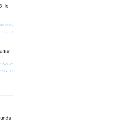
 ile
bashosky
kaynak
udur.
—
köstek
kaynak
dunda