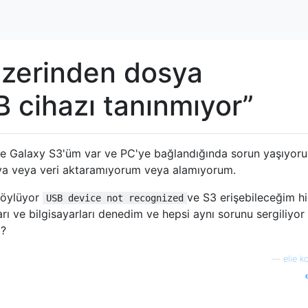
üzerinden dosya
 cihazı tanınmıyor”
e Galaxy S3'üm var ve PC'ye bağlandığında sorun yaşıyor
ya veya veri aktaramıyorum veya alamıyorum.
söylüyor
ve S3 erişebileceğim hi
USB device not recognized
rı ve bilgisayarları denedim ve hepsi aynı sorunu sergiliyor
m?
—
elie k