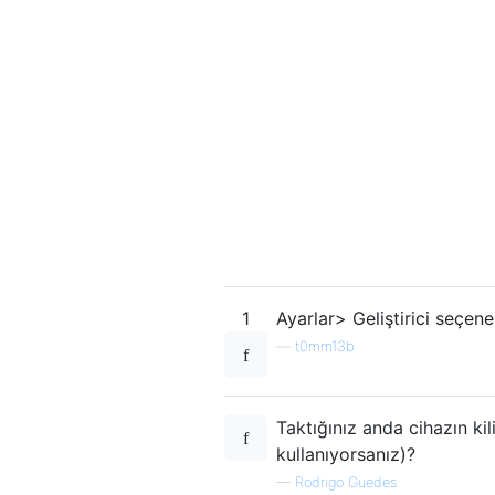
1
Ayarlar> Geliştirici seçen
—
t0mm13b
Taktığınız anda cihazın kil
kullanıyorsanız)?
—
Rodrigo Guedes