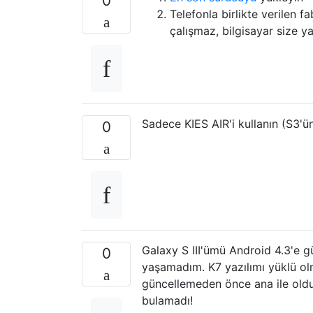
0
Telefonla birlikte verilen 
çalışmaz, bilgisayar size y
Sadece KIES AIR'i kullanın (S3'
0
Galaxy S III'ümü Android 4.3'e g
0
yaşamadım. K7 yazılımı yüklü olm
güncellemeden önce ana ile oldu
bulamadı!