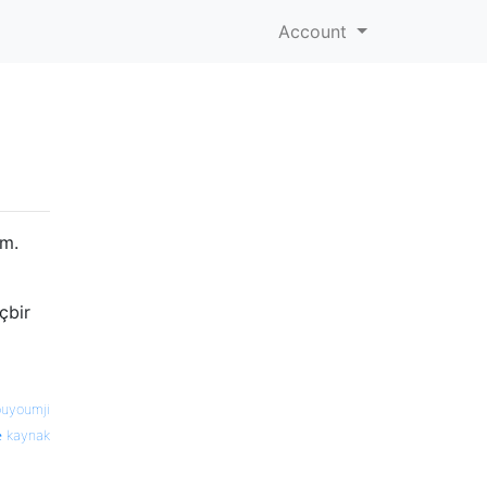
Account
um.
çbir
ouyoumji
kaynak