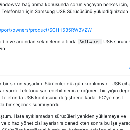
ndows'a bağlanma konusunda sorun yaşayan herkes için,
Telefonları için Samsung USB Sürücüsünü yüklediğinizden
upport/owners/product/SCH-I535RWBVZW
din ve ardından sekmelerin altında
USB sürücü
Software.
ın .
 bir sorun yaşadım. Sürücüler düzgün kurulmuyor. USB ciha
lar vardı. Telefonu şarj edebilmemize rağmen, bir yığın dep
a telefonda USB kablosunu değiştirene kadar PC'ye nasıl
da bir seçenek sunmuyordu.
uştum. Hata ayıklamadan sürücüleri yeniden yüklemeye ve
e cihaz yöneticisi ayarlarını denedikten sonra bu işe yarad
. Sürücüler kendilerini kurdular. Ardından, telefon bildirim