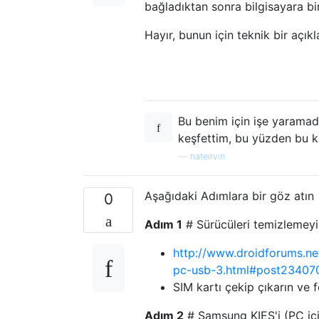
bağladıktan sonra bilgisayara bi
Hayır, bunun için teknik bir açı
Bu benim için işe yaramadı
keşfettim, bu yüzden bu k
—
nateirvin
Aşağıdaki Adımlara bir göz atın
0
Adım 1
# Sürücüleri temizlemeyi
http://www.droidforums.ne
pc-usb-3.html#post23407
SIM kartı çekip çıkarın ve 
Adım 2
# Samsung KIES'i (PC içi