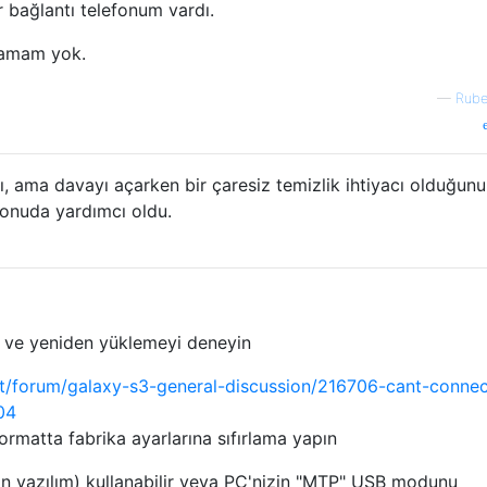
r bağlantı telefonum vardı.
klamam yok.
—
Rub
, ama davayı açarken bir çaresiz temizlik ihtiyacı olduğunu
onuda yardımcı oldu.
 ve yeniden yüklemeyi deneyin
t/forum/galaxy-s3-general-discussion/216706-cant-connec
04
formatta fabrika ayarlarına sıfırlama yapın
n yazılım) kullanabilir veya PC'nizin "MTP" USB modunu