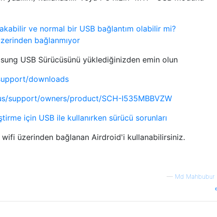
kabilir ve normal bir USB bağlantım olabilir mi?
zerinden bağlanmıyor
sung USB Sürücüsünü yüklediğinizden emin olun
support/downloads
us/support/owners/product/SCH-I535MBBVZW
ştirme için USB ile kullanırken sürücü sorunları
wifi üzerinden bağlanan Airdroid'i kullanabilirsiniz.
—
Md Mahbubur